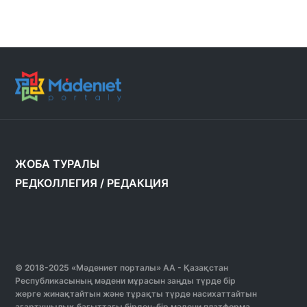
ЖОБА ТУРАЛЫ
РЕДКОЛЛЕГИЯ
/
РЕДАКЦИЯ
© 2018-2025 «Мәдениет порталы» АА - Қазақстан
Республикасының мәдени мұрасын заңды түрде бір
жерге жинақтайтын және тұрақты түрде насихаттайтын
ағартушылық бағыттағы бірден-бір мәдени платформа.