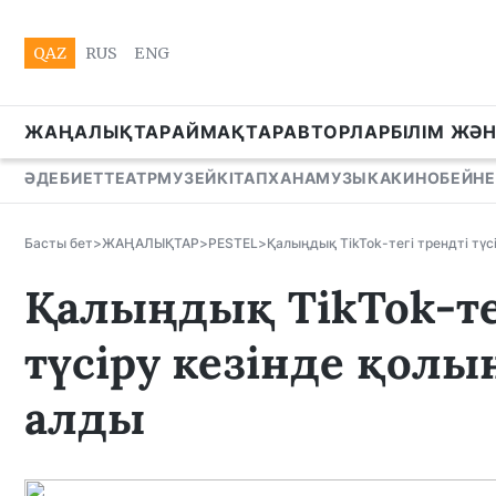
QAZ
RUS
ENG
ЖАҢАЛЫҚТАР
АЙМАҚТАР
АВТОРЛАР
БІЛІМ ЖӘ
ӘДЕБИЕТ
ТЕАТР
МУЗЕЙ
КІТАПХАНА
МУЗЫКА
КИНО
БЕЙНЕ
Басты бет
>
ЖАҢАЛЫҚТАР
>
PESTEL
>
Қалыңдық TikTok-тегі трендті тү
Қалыңдық TikTok-те
түсіру кезінде қол
алды