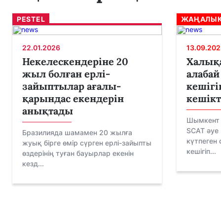
PESTEL
ЖАҢАЛЫҚ
22.01.2026
13.09.202
Некелескендеріне 20
Халық
жыл болған ерлі-
алабай
зайыптылар ағалы-
кешігі
қарындас екендерін
кешікт
анықтады
Шымкент 
SCAT әуе
Бразилияда шамамен 20 жылға
күтпеген 
жуық бірге өмір сүрген ерлі-зайыпты
кешігіп...
өздерінің туған бауырлар екенін
кезд...