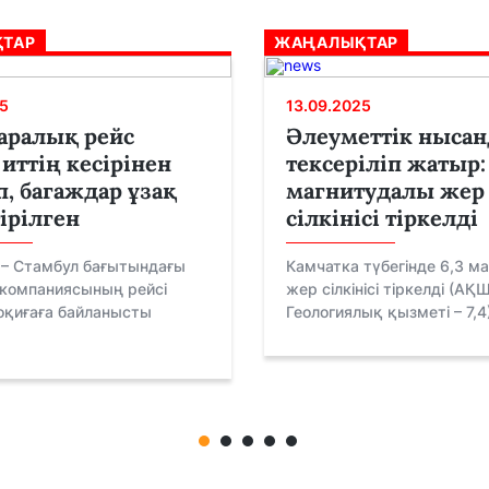
ТАР
ЖАҢАЛЫҚТАР
5
13.09.2025
аралық рейс
Әлеуметтік нысан
 иттің кесірінен
тексеріліп жатыр: 
п, багаждар ұзақ
магнитудалы жер
ірілген
сілкінісі тіркелді
– Стамбул бағытындағы
Камчатка түбегінде 6,3 м
 компаниясының рейсі
жер сілкінісі тіркелді (АҚ
оқиғаға байланысты
Геологиялық қызметі – 7,4),