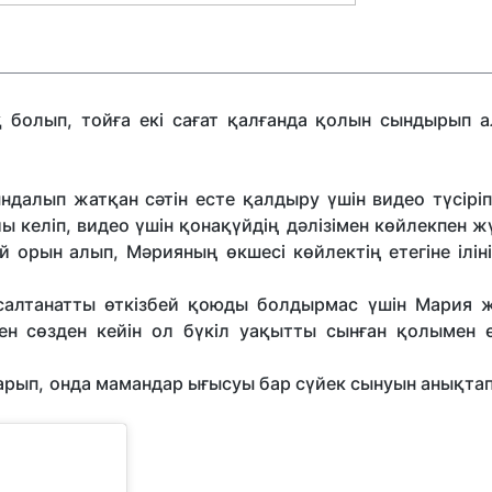
қ болып, тойға екі сағат қалғанда қолын сындырып а
далып жатқан сәтін есте қалдыру үшін видео түсіріп
келіп, видео үшін қонақүйдің дәлізімен көйлекпен жү
й орын алып, Мәрияның өкшесі көйлектің етегіне ілін
, салтанатты өткізбей қоюды болдырмас үшін Мария 
ген сөзден кейін ол бүкіл уақытты сынған қолымен өт
арып, онда мамандар ығысуы бар сүйек сынуын анықта