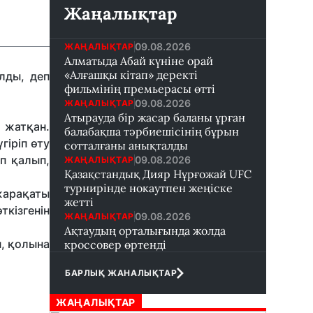
Жаңалықтар
09.08.2026
ЖАҢАЛЫҚТАР
Алматыда Абай күніне орай
«Алғашқы кітап» деректі
лды, деп
фильмінің премьерасы өтті
09.08.2026
ЖАҢАЛЫҚТАР
Атырауда бір жасар баланы ұрған
 жатқан.
балабақша тәрбиешісінің бұрын
гіріп өту
сотталғаны анықталды
іп қалып,
09.08.2026
ЖАҢАЛЫҚТАР
Қазақстандық Дияр Нұрғожай UFC
турнирінде нокаутпен жеңіске
жарақаты
жетті
кізгенін
09.08.2026
ЖАҢАЛЫҚТАР
Ақтаудың орталығында жолда
п, қолына
кроссовер өртенді
БАРЛЫҚ ЖАНАЛЫҚТАР
ЖАҢАЛЫҚТАР