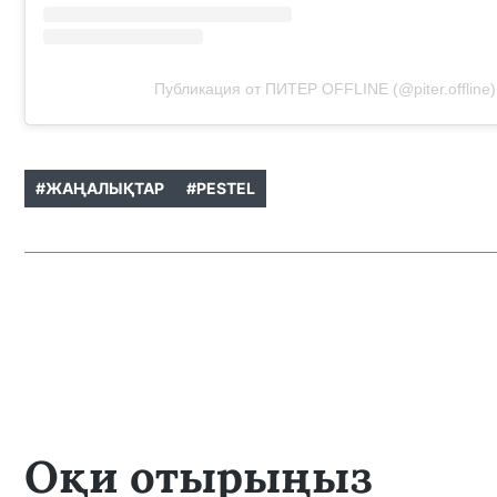
Публикация от ПИТЕР OFFLINE (@piter.offline)
#ЖАҢАЛЫҚТАР
#PESTEL
Оқи отырыңыз