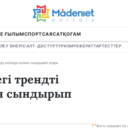
НЕ ҒЫЛЫМ
СПОРТ
САЯСАТ
ҚОҒАМ
ЛЕУ ӨНЕРІ
САЛТ-ДӘСТҮР
ТУРИЗМ
РЕФЕРАТТАР
ТЕСТТЕР
сіру кезінде қолын сындырып алды
гі трендті
ын сындырып
Фото: әлеуметтік