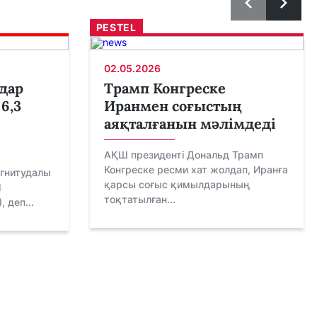
PESTEL
02.05.2026
дар
Трамп Конгреске
6,3
Иранмен соғыстың
аяқталғанын мәлімдеді
АҚШ президенті Дональд Трамп
Конгреске ресми хат жолдап, Иранға
агнитудалы
қарсы соғыс қимылдарының
Ш
тоқтатылған...
 деп...