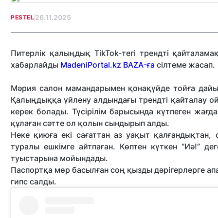
26.11.2025
PESTEL
Питерлік қалыңдық TikTok-тегі трендті қайталама
хабарлайды
MadeniPortal.kz
BAZA-ға
сілтеме жасап.
Мәрия салон мамандарымен қонақүйде тойға дайын
Қалыңдыққа үйлену алдындағы трендті қайталау ойы 
керек болады. Түсірілім барысында күтпеген жағда
құлаған сәтте ол қолын сындырып алды.
Неке қиюға екі сағаттан аз уақыт қалғандықтан
туралы ешкімге айтпаған. Көптен күткен “Иә!” де
туыстарына мойындады.
Паспортқа мөр басылған соң қызды дәрігерлерге ап
гипс салды.