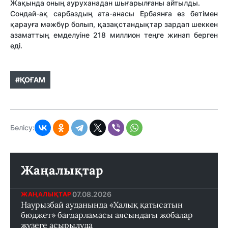
Жақында оның ауруханадан шығарылғаны айтылды.
Сондай-ақ сарбаздың ата-анасы Ербаянға өз бетімен
қарауға мәжбүр болып, қазақстандықтар зардап шеккен
азаматтың емделуіне 218 миллион теңге жинап берген
еді.
#ҚОҒАМ
Бөлісу:
Жаңалықтар
07.08.2026
ЖАҢАЛЫҚТАР
Наурызбай ауданында «Халық қатысатын
бюджет» бағдарламасы аясындағы жобалар
жүзеге асырылуда