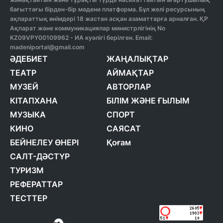
бағыттағы бірден-бір мәдени платформа. Бұл желі ресурсының
ақпараттық өнімдері 18 жастан асқан азаматтарға арналған. ҚР
Ақпарат және коммуникациялар министрлігінің No
KZ09VPY00109962 - ИА куәлігі берілген. Email:
madeniportal@gmail.com
ӘДЕБИЕТ
ЖАҢАЛЫҚТАР
ТЕАТР
АЙМАҚТАР
МУЗЕЙ
АВТОРЛАР
КІТАПХАНА
БІЛІМ ЖӘНЕ ҒЫЛЫМ
МУЗЫКА
СПОРТ
КИНО
САЯСАТ
БЕЙНЕЛЕУ ӨНЕРІ
Қоғам
САЛТ-ДӘСТҮР
ТУРИЗМ
РЕФЕРАТТАР
ТЕСТТЕР