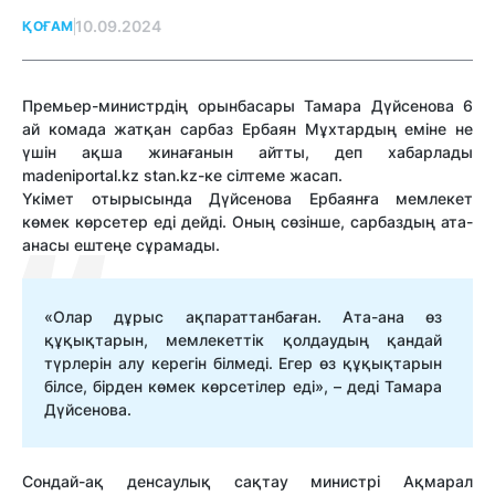
10.09.2024
ҚОҒАМ
Премьер-министрдің орынбасары Тамара Дүйсенова 6
ай комада жатқан сарбаз Ербаян Мұхтардың еміне не
үшін ақша жинағанын айтты, деп хабарлады
madeniportal.kz stan.kz-ке сілтеме жасап.
Үкімет отырысында Дүйсенова Ербаянға мемлекет
көмек көрсетер еді дейді. Оның сөзінше, сарбаздың ата-
анасы ештеңе сұрамады.
«Олар дұрыс ақпараттанбаған. Ата-ана өз
құқықтарын, мемлекеттік қолдаудың қандай
түрлерін алу керегін білмеді. Егер өз құқықтарын
білсе, бірден көмек көрсетілер еді», – деді Тамара
Дүйсенова.
Сондай-ақ денсаулық сақтау министрі Ақмарал