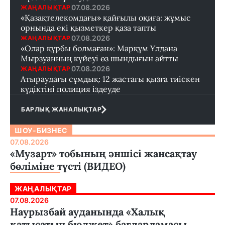
07.08.2026
ЖАҢАЛЫҚТАР
«Қазақтелекомдағы» қайғылы оқиға: жұмыс
орнында екі қызметкер қаза тапты
07.08.2026
ЖАҢАЛЫҚТАР
«Олар құрбы болмаған»: Марқұм Ұлдана
Мырзуанның күйеуі өз шындығын айтты
07.08.2026
ЖАҢАЛЫҚТАР
Атыраудағы сұмдық: 12 жастағы қызға тиіскен
күдіктіні полиция іздеуде
БАРЛЫҚ ЖАНАЛЫҚТАР
ШОУ-БИЗНЕС
07.08.2026
«Музарт» тобының әншісі жансақтау
бөліміне түсті (ВИДЕО)
ЖАҢАЛЫҚТАР
07.08.2026
Наурызбай ауданында «Халық
қатысатын бюджет» бағдарламасы