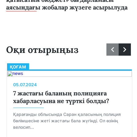
аясындағы жобалар жүзеге асырылуда
Оқи отырыңыз
ҚОҒАМ
05.07.2024
7 жастағы баланың полицияға
хабарласуына не түрткі болды?
Қарағанды облысында Саран қаласының полиция
бөлімшесіне жеті жастағы бала жүгінді. Ол өзінің
велосип...