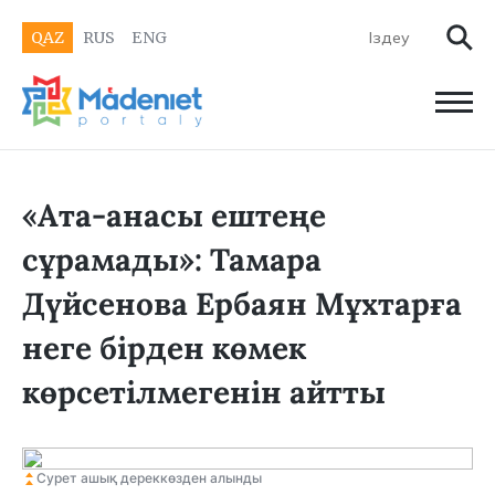
QAZ
RUS
ENG
«Ата-анасы ештеңе
сұрамады»: Тамара
Дүйсенова Ербаян Мұхтарға
неге бірден көмек
көрсетілмегенін айтты
Сурет ашық дереккөзден алынды