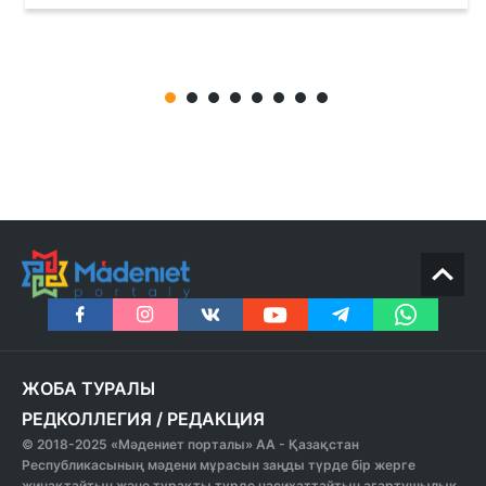
ЖОБА ТУРАЛЫ
РЕДКОЛЛЕГИЯ
/
РЕДАКЦИЯ
© 2018-2025 «Мәдениет порталы» АА - Қазақстан
Республикасының мәдени мұрасын заңды түрде бір жерге
жинақтайтын және тұрақты түрде насихаттайтын ағартушылық