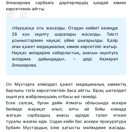
Әлназарова сарбазға дәрігерлердің қандай көмек
көрсеткенін айтты.
«Науқасқа ота жасалды. Отадан кейінгі кезеңде
26 күн оңалту шаралары жасалды. Тиісті
ұсыныстармен науқас үйіне шығарылды. Қазір
оған қажет медициналық көмек көрсетіліп жатыр.
Науқас өкілдеріне хабарластық, анасын оңалтуға
жолдама дайындады», – деді Ақмарал
Әлназарова.
Ол Мұхтарға еліміздегі қажет медициналық көмектің
барлығы тегін көрсетілетінін баса айтты. Бірақ шетелдегі
оңалтуға жәбірленушінің отбасы өзі төлейді.
Еске салсақ, бұған дейін Алматы облысында әскери
бөлімде жарақат алып, алты ай бойы комада
жатқан сарбаздың анасы әділдік талап еткені
туралы жазған едік. Содан кейін бас әскери прокуратура
Ербаян Мұхтардың ісіне қатысты мәлімдеме жасады.