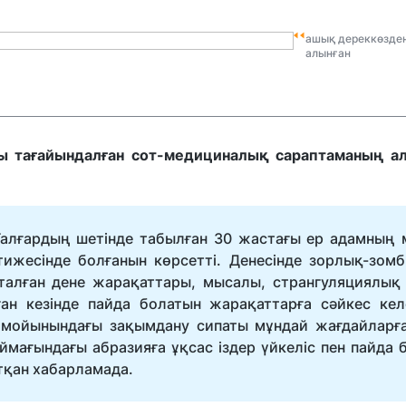
ашық дереккөзде
алынған
ы тағайындалған сот-медициналық сараптаманың а
алғардың шетінде табылған 30 жастағы ер адамның м
тижесінде болғанын көрсетті. Денесінде зорлық-зом
талған дене жарақаттары, мысалы, странгуляциялық
ан кезінде пайда болатын жарақаттарға сәйкес келе
і, мойынындағы зақымдану сипаты мұндай жағдайларға
мағындағы абразияға ұқсас іздер үйкеліс пен пайда 
тқан хабарламада.