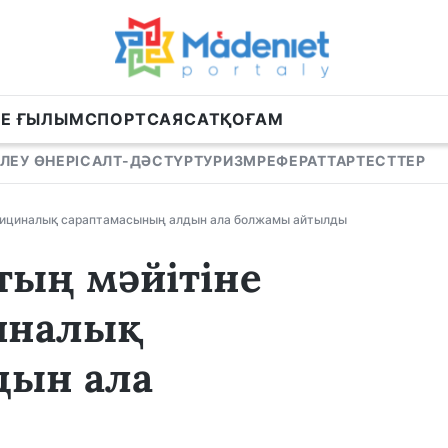
НЕ ҒЫЛЫМ
СПОРТ
САЯСАТ
ҚОҒАМ
ЛЕУ ӨНЕРІ
САЛТ-ДӘСТҮР
ТУРИЗМ
РЕФЕРАТТАР
ТЕСТТЕР
едициналық сараптамасының алдын ала болжамы айтылды
тың мәйітіне
иналық
дын ала