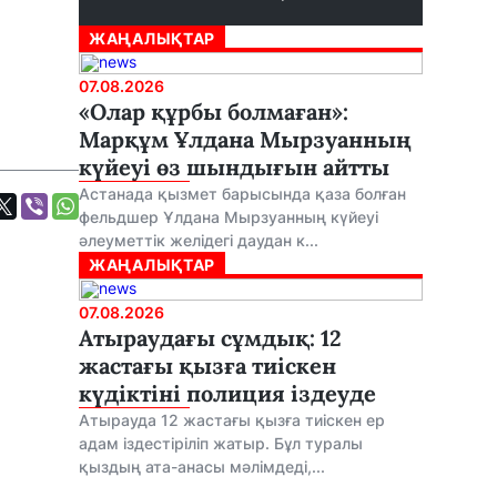
ЖАҢАЛЫҚТАР
07.08.2026
«Олар құрбы болмаған»:
Марқұм Ұлдана Мырзуанның
күйеуі өз шындығын айтты
Астанада қызмет барысында қаза болған
фельдшер Ұлдана Мырзуанның күйеуі
әлеуметтік желідегі даудан к...
ЖАҢАЛЫҚТАР
07.08.2026
Атыраудағы сұмдық: 12
жастағы қызға тиіскен
күдіктіні полиция іздеуде
Атырауда 12 жастағы қызға тиіскен ер
адам іздестіріліп жатыр. Бұл туралы
қыздың ата-анасы мәлімдеді,...