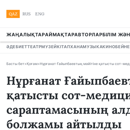
QAZ
RUS
ENG
ЖАҢАЛЫҚТАР
АЙМАҚТАР
АВТОРЛАР
БІЛІМ ЖӘ
ӘДЕБИЕТ
ТЕАТР
МУЗЕЙ
КІТАПХАНА
МУЗЫКА
КИНО
БЕЙНЕ
Басты бет
>
Қоғам
>
Нұрғанат Ғайыпбаевтың мәйітіне қатысты сот-м
Нұрғанат Ғайыпбаев
қатысты сот-медиц
сараптамасының ал
болжамы айтылды