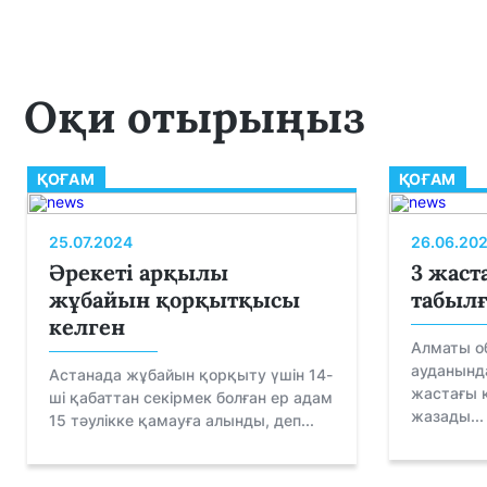
Оқи отырыңыз
ҚОҒАМ
ҚОҒАМ
25.07.2024
26.06.20
Әрекеті арқылы
3 жаст
жұбайын қорқытқысы
табылғ
келген
Алматы о
ауданынд
Астанада жұбайын қорқыту үшін 14-
жастағы қ
ші қабаттан секірмек болған ер адам
жазады...
15 тәулікке қамауға алынды, деп...