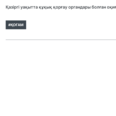
Қазіргі уақытта құқық қорғау органдары болған оқ
#ҚОҒАМ