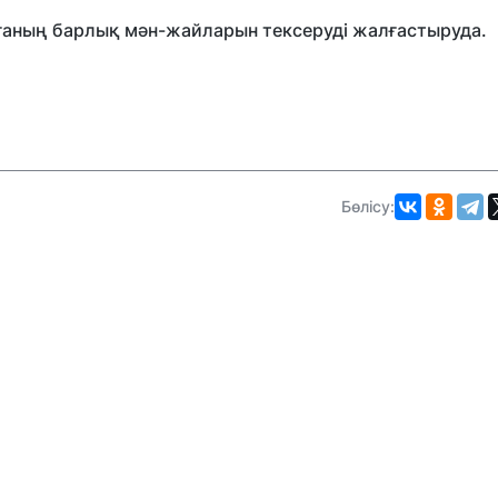
иғаның барлық мән-жайларын тексеруді жалғастыруда.
Бөлісу: