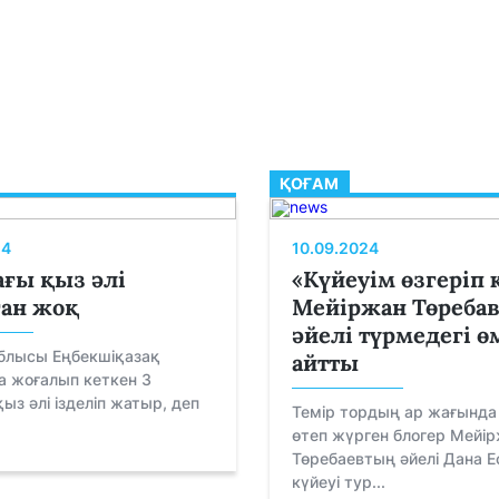
ҚОҒАМ
24
10.09.2024
ағы қыз әлі
«Күйеуім өзгеріп 
ан жоқ
Мейіржан Төреба
әйелі түрмедегі ө
блысы Еңбекшіқазақ
айтты
а жоғалып кеткен 3
ыз әлі ізделіп жатыр, деп
Темір тордың ар жағында
өтеп жүрген блогер Мейі
Төребаевтың әйелі Дана Е
күйеуі тур...