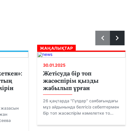
ЖАҢАЛЫҚТАР
30.01.2025
кеткен»:
Жетісуда бір топ
втың
жасөспірім қызды
мірін
жабылып ұрған
26 қаңтарда "Гүлдер" саябағындағы
мұз айдынында белгісіз себептермен
 жазасын
бір топ жасөспірім кәмелетке то...
ржан
сеева