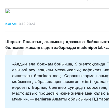
10.12.2024
ҚОҒАМ
Шерзат Полаттың ағасының қазасына байланыст
болжамы жасалды, деп хабарлады madeniportal.kz.
«Алдын ала болжам бойынша, 9 желтоқсанда Т
өзін-өзі асу арқылы механикалық асфиксия нә
сипаттағы белгілер жоқ. Сарапшылармен анық
мойынның абразиялары асылған жіпті қолданғ
көрсетті. Барлық белгілер суицидті көрсетед
Мастоидтық процестің және желке мен құлақ ай
мүмкін», — делінген Алматы облысының ПД тара