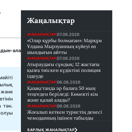
н
Жаңалықтар
07.08.2026
ЖАҢАЛЫҚТАР
«Олар құрбы болмаған»: Марқұм
Ұлдана Мырзуанның күйеуі өз
лдын-ала
шындығын айтты
07.08.2026
ЖАҢАЛЫҚТАР
Атыраудағы сұмдық: 12 жастағы
қызға тиіскен күдіктіні полиция
іздеуде
әйіті
06.08.2026
ЖАҢАЛЫҚТАР
былық
Қазақстанда әр балаға 50 мың
 және
теңгеден беріледі: Көмекті кім
тінін
және қалай алады?
 тән.
06.08.2026
ЖАҢАЛЫҚТАР
Жоғалып кеткен туристің денесі
болуы
чемоданның ішінен табылды
БАРЛЫҚ ЖАНАЛЫҚТАР