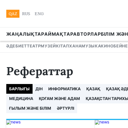
QAZ
RUS
ENG
ЖАҢАЛЫҚТАР
АЙМАҚТАР
АВТОРЛАР
БІЛІМ ЖӘ
ӘДЕБИЕТ
ТЕАТР
МУЗЕЙ
КІТАПХАНА
МУЗЫКА
КИНО
БЕЙНЕ
Рефераттар
БАРЛЫҒЫ
ДІН
ИНФОРМАТИКА
ҚАЗАҚ
ҚАЗАҚ ӘД
МЕДИЦИНА
ҚОҒАМ ЖӘНЕ АДАМ
ҚАЗАҚСТАН ТАРИХ
ҒЫЛЫМ ЖӘНЕ БІЛІМ
ӘРТҮРЛІ