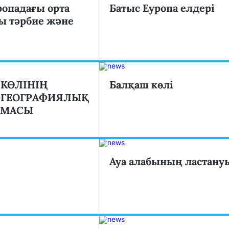
ропадағы орта
Батыс Еуропа елдері
ы тәрбие және
КӨЛІНІҢ
Балқаш көлі
-ГЕОГРАФИЯЛЫҚ
АМАСЫ
Ауа алабының ластану