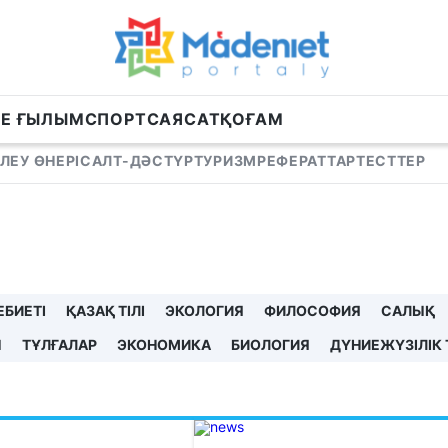
НЕ ҒЫЛЫМ
СПОРТ
САЯСАТ
ҚОҒАМ
ЛЕУ ӨНЕРІ
САЛТ-ДӘСТҮР
ТУРИЗМ
РЕФЕРАТТАР
ТЕСТТЕР
ЕБИЕТІ
ҚАЗАҚ ТІЛІ
ЭКОЛОГИЯ
ФИЛОСОФИЯ
САЛЫҚ
Ы
ТҰЛҒАЛАР
ЭКОНОМИКА
БИОЛОГИЯ
ДҮНИЕЖҮЗІЛІК