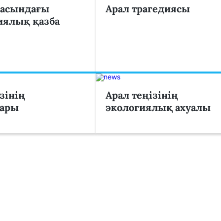
ласындағы
Арал трагедиясы
иялық қазба
зінің
Арал теңізінің
лары
экологиялық ахуалы