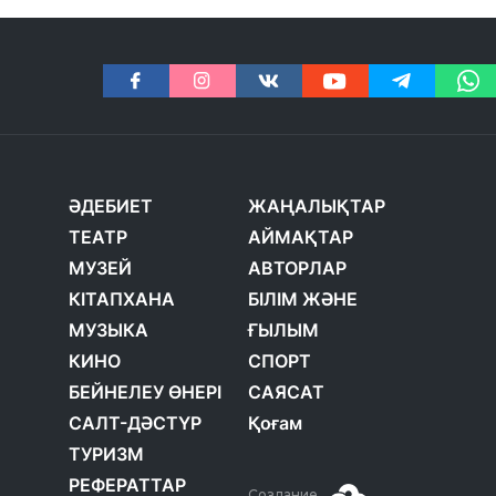
ӘДЕБИЕТ
ЖАҢАЛЫҚТАР
ТЕАТР
АЙМАҚТАР
МУЗЕЙ
АВТОРЛАР
КІТАПХАНА
БІЛІМ ЖӘНЕ
МУЗЫКА
ҒЫЛЫМ
КИНО
СПОРТ
БЕЙНЕЛЕУ ӨНЕРІ
САЯСАТ
САЛТ-ДӘСТҮР
Қоғам
ТУРИЗМ
РЕФЕРАТТАР
Создание