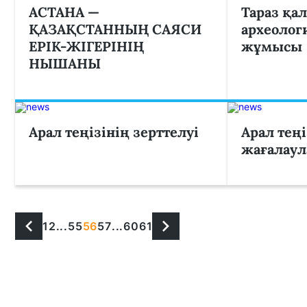
АСТАНА —
Тараз қа
ҚАЗАҚСТАННЫҢ САЯСИ
археолог
ЕРІК-ЖІГЕРІНІҢ
жұмысы
НЫШАНЫ
Арал теңізінің зерттелуі
Арал теңі
жағалау
1
2
...
55
56
57
...
60
61