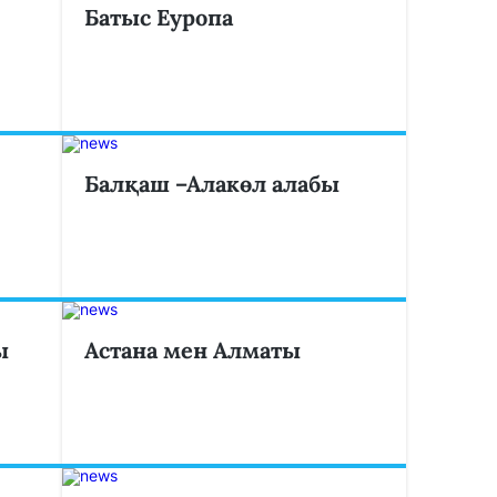
Батыс Еуропа
Балқаш –Алакөл алабы
ы
Астана мен Алматы