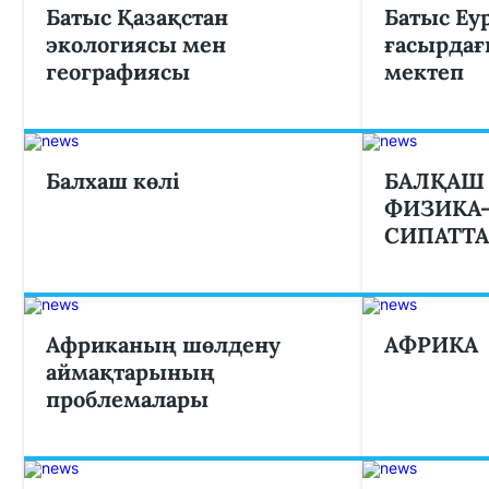
Батыс Қазақстан
Батыс Еу
экологиясы мен
ғасырдағ
географиясы
мектеп
Балхаш көлі
БАЛҚАШ 
ФИЗИКА
СИПАТТ
Африканың шөлдену
АФРИКА
аймақтарының
проблемалары