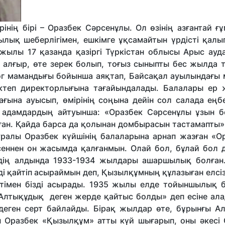
рінің бірі – Оразбек Сәрсенұлы. Ол өзінің азғантай 
ылық шеберлігімен, ешкімге ұқсамайтын үрдісті қалы
 жылы 17 қазанда қазіргі Түркістан облысы Арыс ауд
е алғыр, өте зерек болып, тоғыз сыныпты бес жылда 
гог мамандығы бойынша аяқтап, Байсақал ауылындағы 
ктеп директорлығына тағайындалады. Балалары ер ж
ына ауысып, өмірінің соңына дейін сол салада еңбе
 адамдардың айтуынша: «Оразбек Сәрсенұлы ұзын б
болған. Қайда барса да қолынан домбырасын тастамапты
уралы Оразбек күйшінің балаларына арнап жазған «О
еннен он жасымда қалғанмын. Олай бол, бұлай бол д
тердің алдында 1933-1934 жылдары ашаршылық болған
ді қайтіп асыраймын деп, Қызылқұмның құлазыған елсі
 етімен бізді асырады. 1935 жылы елде тойыншылық б
Алтықұдық деген жерде қайтыс болды» деп есіне ала
 деген серт байлайды. Бірақ жылдар өте, бұрынғы А
н Оразбек «Қызылқұм» атты күй шығарып, оны әкесі 