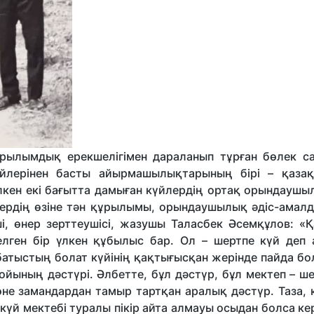
ұрылымдық ерекшелігімен дараланып тұрған бөлек с
үйлерінен басты айырмашылықтарының бірі – қаза
үлкен екі бағытта дамыған күйлердің ортақ орындаушы
йлердің өзіне тән құрылымы, орындаушылық әдіс-амалд
і, өнер зерттеушісі, жазушы Таласбек Әсемқұлов: «Қ
елген бір үлкен құбылыс бар. Ол – шертпе күй деп 
батыстың болат күйінің қақтығысқан жерінде пайда бо
ойының дәстүрі. Әлбетте, бұл дәстүр, бұл мектеп – ш
не замандардан тамыр тартқан аралық дәстүр. Таза, 
 күй мектебі туралы пікір айта алмауы осыдан болса ке