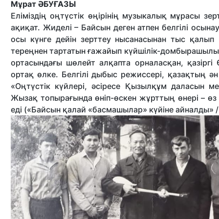
Мұрат ӘБУҒАЗЫ
Еліміздің оңтүстік өңірінің музыкалық мұрасы з
ақиқат. Жиделі – Байсын деген атпен белгілі осына
осы күнге дейін зерттеу нысанасынан тыс қалып
тереңнен тартатын ғажайып күйшілік-домбырашылы
ортасындағы шөлейт алқапта орналасқан, қазіргі 
ортақ өлке. Белгілі дыбыс режиссері, қазақтың ә
«Оңтүстік күйлері, әсіресе Қызылқұм даласын м
Жызақ топырағында өніп-өскен жұрттың өнері – өз
еді («Байсын қалай «басмашылар» күйіне айналды» / «