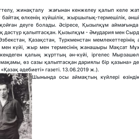
ерттелу, жинақталу жағынан кенжелеу қалып келе жа
у байтақ өлкенің күйшілік, жыршылық-термешілік, әнші
 қойған деуге болады. Әсіресе, Қызылқұм аймағынд
қ дәстүр қалыптасқан. Қызылқұм - Әмудария мен Сыр
Өзбекстан, Қазақстан, Түркменстан мемлекеттерінің 
н мен күйі, жыр мен термесінің жанашыры Мақсат Мұх
екендеген қалың жұрттың ән-күйі, іргелес Мырзашөл
 мақамы, өз сазы қалыптасқан дариялы бір қазына» де
Қазақ әдебиеті» газеті. 13.06.2019 ж.).
Шынында осы аймақтың күйлері өзінді