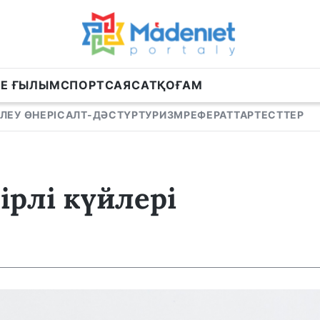
НЕ ҒЫЛЫМ
СПОРТ
САЯСАТ
ҚОҒАМ
ЛЕУ ӨНЕРІ
САЛТ-ДӘСТҮР
ТУРИЗМ
РЕФЕРАТТАР
ТЕСТТЕР
рлі күйлері