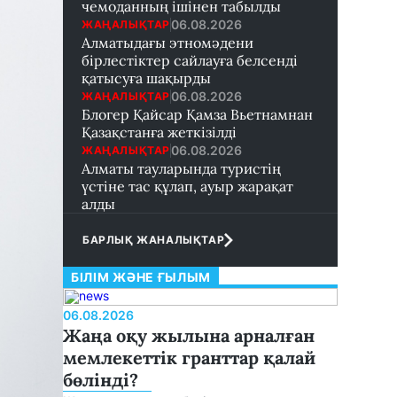
чемоданның ішінен табылды
06.08.2026
ЖАҢАЛЫҚТАР
Алматыдағы этномәдени
бірлестіктер сайлауға белсенді
қатысуға шақырды
06.08.2026
ЖАҢАЛЫҚТАР
Блогер Қайсар Қамза Вьетнамнан
Қазақстанға жеткізілді
06.08.2026
ЖАҢАЛЫҚТАР
Алматы тауларында туристің
үстіне тас құлап, ауыр жарақат
алды
БАРЛЫҚ ЖАНАЛЫҚТАР
БІЛІМ ЖӘНЕ ҒЫЛЫМ
06.08.2026
Жаңа оқу жылына арналған
мемлекеттік гранттар қалай
бөлінді?