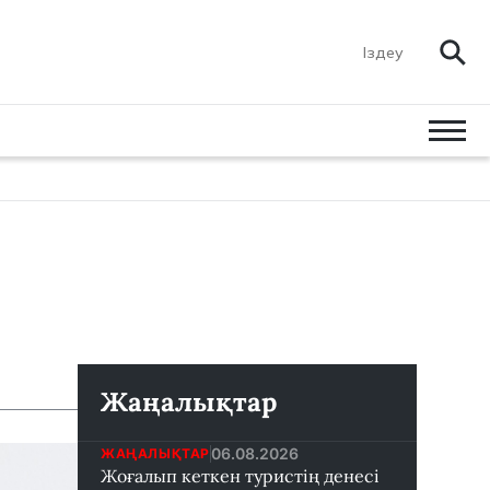
Жаңалықтар
06.08.2026
ЖАҢАЛЫҚТАР
Жоғалып кеткен туристің денесі