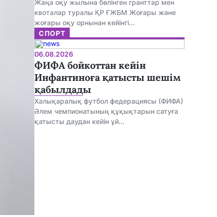
Жаңа оқу жылына бөлінген гранттар мен
квоталар туралы ҚР ҒЖБМ Жоғары және
жоғары оқу орнынан кейінгі...
СПОРТ
06.08.2026
ФИФА бойкоттан кейін
Инфантиноға қатысты шешім
қабылдады
Халықаралық футбол федерациясы (ФИФА)
Әлем чемпионатының құқықтарын сатуға
қатысты даудан кейін ұй...