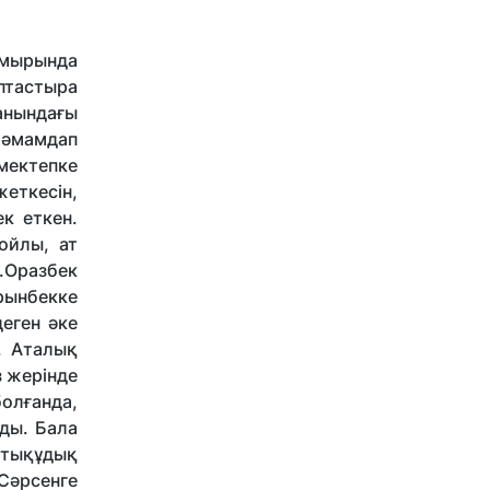
ғұмырында
птастыра
анындағы
тәмамдап
мектепке
еткесін,
к еткен.
ойлы, ат
».Оразбек
рынбекке
еген әке
. Аталық
з жерінде
олғанда,
ды. Бала
лтықұдық
Сәрсенге