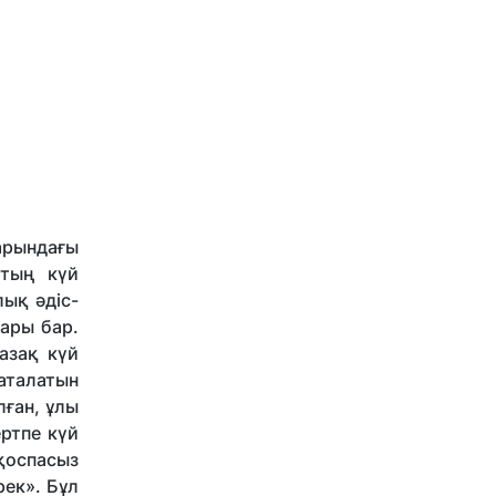
арындағы
қтың күй
лық әдіс-
ары бар.
азақ күй
аталатын
лған, ұлы
ертпе күй
қоспасыз
рек». Бұл