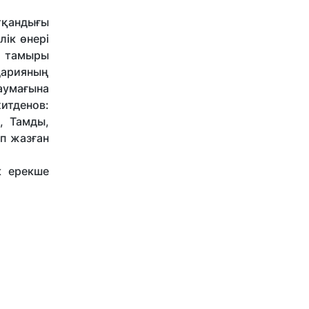
тқандығы
лік өнері
а тамыры
дарияның
аумағына
итденов:
, Тамды,
п жазған
к ерекше