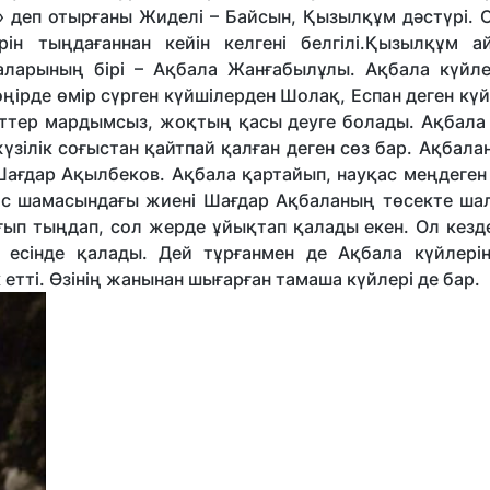
 деп отырғаны Жиделі – Байсын, Қызылқұм дәстүрі. С
н тыңдағаннан кейін келгені белгілі.Қызылқұм а
ғаларының бірі – Ақбала Жанғабылұлы. Ақбала күйлер
ңірде өмір сүрген күйшілерден Шолақ, Еспан деген кү
меттер мардымсыз, жоқтың қасы деуге болады. Ақбала
ежүзілік соғыстан қайтпай қалған деген сөз бар. Ақбала
– Шағдар Ақылбеков. Ақбала қартайып, науқас меңдеге
жас шамасындағы жиені Шағдар Ақбаланың төсекте ша
ғып тыңдап, сол жерде ұйықтап қалады екен. Ол кезд
 есінде қалады. Дей тұрғанмен де Ақбала күйлері
етті. Өзінің жанынан шығарған тамаша күйлері де бар.