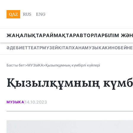
QAZ
RUS
ENG
ЖАҢАЛЫҚТАР
АЙМАҚТАР
АВТОРЛАР
БІЛІМ ЖӘ
ӘДЕБИЕТ
ТЕАТР
МУЗЕЙ
КІТАПХАНА
МУЗЫКА
КИНО
БЕЙНЕ
Басты бет
>
МУЗЫКА
>
Қызылқұмның күмбірлі күйлері
Қызылқұмның күмбі
14.10.2023
МУЗЫКА