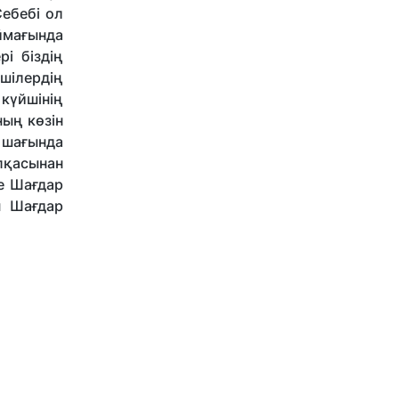
ебебі ол
ймағында
і біздің
йшілердің
 күйшінің
ның көзін
н шағында
лқасынан
е Шағдар
н Шағдар