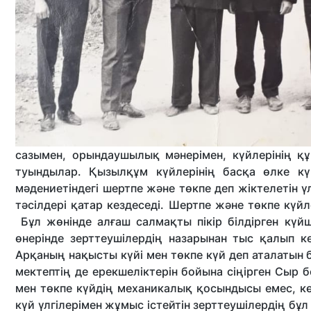
сазымен, орындаушылық мәнерімен, күйлерінің қ
туындылар. Қызылқұм күйлерінің басқа өлке к
мәдениетіндегі шертпе және төкпе деп жіктелетін 
тәсілдері қатар кездеседі. Шертпе және төкпе кү
Бұл жөнінде алғаш салмақты пікір білдірген күйш
өнерінде зерттеушілердің назарынан тыс қалып к
Арқаның нақысты күйі мен төкпе күй деп аталатын 
мектептің де ерекшеліктерін бойына сіңірген Сыр б
мен төкпе күйдің механикалық қосындысы емес, кө
күй үлгілерімен жұмыс істейтін зерттеушілердің бұл