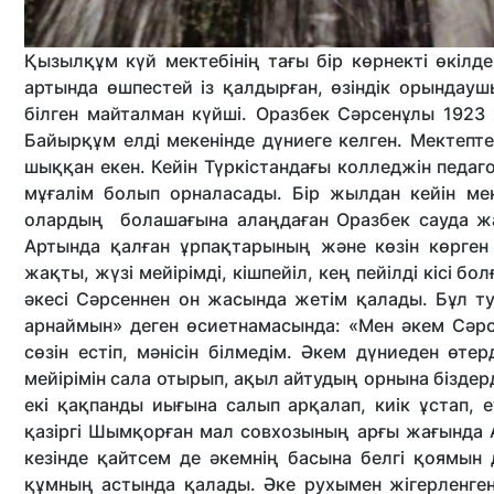
Қызылқұм күй мектебінің тағы бір көрнекті өкілде
артында өшпестей із қалдырған, өзіндік орындауш
білген майталман күйші. Оразбек Сәрсенұлы 1923
Байырқұм елді мекенінде дүниеге келген. Мектепт
шыққан екен. Кейін Түркістандағы колледжін педа
мұғалім болып орналасады. Бір жылдан кейін ме
олардың болашағына алаңдаған Оразбек сауда жағ
Артында қалған ұрпақтарының және көзін көрген
жақты, жүзі мейірімді, кішпейіл, кең пейілді кісі 
әкесі Сәрсеннен он жасында жетім қалады. Бұл т
арнаймын» деген өсиетнамасында: «Мен әкем Сәрс
сөзін естіп, мәнісін білмедім. Әкем дүниеден ө
мейірімін сала отырып, ақыл айтудың орнына біздер
екі қақпанды иығына салып арқалап, киік ұстап,
қазіргі Шымқорған мал совхозының арғы жағында 
кезінде қайтсем де әкемнің басына белгі қоямын
құмның астында қалады. Әке рухымен жігерленге