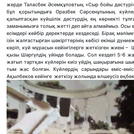
жерде Таласбек Әсемқұловтың «Сыр бойы дәстүрі»
бұл қорытындыға Оразбек Сәрсенұлының күйлері
қалыптасқан күйшілік дәстүрдің ең көрнекті тұл
заманымызға толық жетті деп айта алмаймыз. Осы ө
есімдері кейбір деректерде кездеседі. Бірақ мәлі
ізін жалғастырған шәкірттерінің көбісі екінші дүни
көріп, күй мұрасын кейінгілерге жеткізген жиені 
қызы Шәргүлдің үйінде болады. Сол кездегі 5-6 
жатып тартқан күйлерін киіз үйдің шаңырағына шы
тым жас болған. Күйлердің сарындары еміс-еміс
Ақылбеков кейінге жеткізу жолында өлшеусіз еңбек 