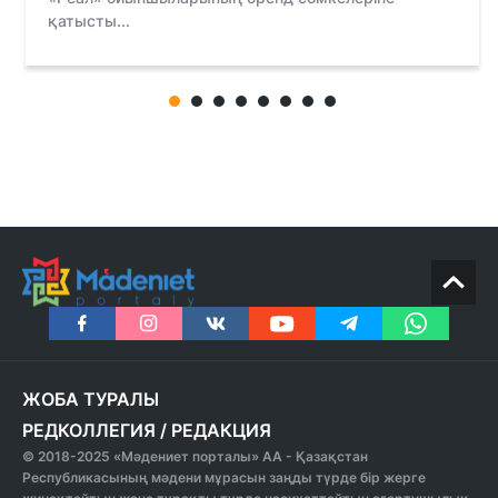
қатысты...
ЖОБА ТУРАЛЫ
РЕДКОЛЛЕГИЯ
/
РЕДАКЦИЯ
© 2018-2025 «Мәдениет порталы» АА - Қазақстан
Республикасының мәдени мұрасын заңды түрде бір жерге