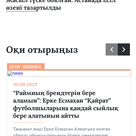
өзені тазартылды
Оқи отырыңыз
ШОУ-БИЗНЕС
30.09.2025
“Раймның брендтерін бере
аламын”: Ерке Есмахан “Қайрат”
футболшыларына қандай сыйлық
бере алатынын айтты
Танымал әнші Ерке Есмахан Алматыға келген
«Реал» ойыншыларының бренд сөмкелеріне