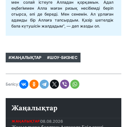
мен солай істеуге Алладан қорқамын. Адал
еңбегіммен Алла маған ризық несібемді беріп
отырса, әлі де береді. Мен сенемін. Ал ұрлаған
адамды бір Аллаға тапсырдым. Қазір шетелдік
бала күтушісін жалдадым", — деп жазды ол.
#ЖАҢАЛЫҚТАР
#ШОУ-БИЗНЕС
Бөлісу:
Жаңалықтар
08.08.2026
ЖАҢАЛЫҚТАР