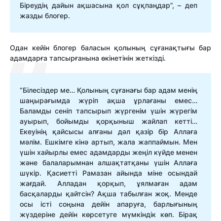
Біреудің дайын ақшасына қол сұқпаңдар”, – деп
жазды блогер.
Одан кейін блогер баласын қолының сұғанақтығы бар
адамдарға тапсырғанына өкінетінін жеткізді.
“Білесіздер ме… Қолының сұғанағы бар адам менің
шаңырағымда жүріп ақша ұрлағаны емес…
Баламды сеніп тапсырып жүргенім үшін жүрегім
ауырып, бойымды қорқыныш жайлап кетті…
Екеуінің қайсысы алғаны дәл қазір бір Аллаға
мәлім. Ешкімге кінә артып, жала жаппаймын. Мен
үшін хайырлы емес адамдарды жеңіл күйде менен
және балаларымнан алшақтатқаны үшін Аллаға
шүкір. Қасиетті Рамазан айында міне осындай
жағдай. Алладан қорқып, ұялмаған адам
басқаларды қайтсін? Ақша табылған жоқ. Менде
осы істі соңына дейін апаруға, барлығының
жүздеріне дейін көрсетуге мүмкіндік көп. Бірақ