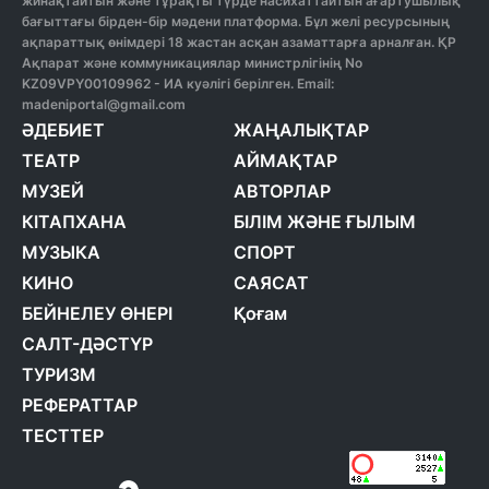
жинақтайтын және тұрақты түрде насихаттайтын ағартушылық
бағыттағы бірден-бір мәдени платформа. Бұл желі ресурсының
ақпараттық өнімдері 18 жастан асқан азаматтарға арналған. ҚР
Ақпарат және коммуникациялар министрлігінің No
KZ09VPY00109962 - ИА куәлігі берілген. Email:
madeniportal@gmail.com
ӘДЕБИЕТ
ЖАҢАЛЫҚТАР
ТЕАТР
АЙМАҚТАР
МУЗЕЙ
АВТОРЛАР
КІТАПХАНА
БІЛІМ ЖӘНЕ ҒЫЛЫМ
МУЗЫКА
СПОРТ
КИНО
САЯСАТ
БЕЙНЕЛЕУ ӨНЕРІ
Қоғам
САЛТ-ДӘСТҮР
ТУРИЗМ
РЕФЕРАТТАР
ТЕСТТЕР