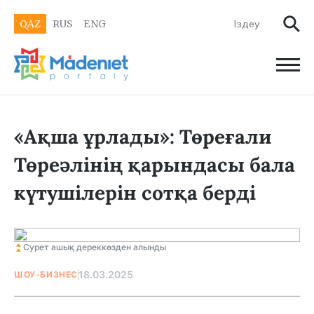
QAZ
RUS
ENG
«Ақша ұрлады»: Төреғали
Төреәлінің қарындасы бала
күтушілерін сотқа берді
Сурет ашық дереккөзден алынды
18.03.2025
ШОУ-БИЗНЕС