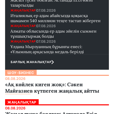
Жасыл түске боялған: Астанада Есіл өзені
тазартылды
07.08.2026
ЖАҢАЛЫҚТАР
Италиялық ер адам абайсызда қоқысқа
шамамен 540 миллион теңге тастап жіберген
07.08.2026
ЖАҢАЛЫҚТАР
Алматы облысында ер адам әйелін сыммен
тұншықтырмақ болды
07.08.2026
ЖАҢАЛЫҚТАР
Ұлдана Мырзуанның бұрынғы енесі:
«Ұлымның арқасында медаль берілді
БАРЛЫҚ ЖАНАЛЫҚТАР
ШОУ-БИЗНЕС
08.08.2026
«Ақ көйлек киген жоқ»: Сәкен
Майғазиев күтпеген жаңалық айтты
ЖАҢАЛЫҚТАР
08.08.2026
Жасыл түске боялған: Астанада Есіл