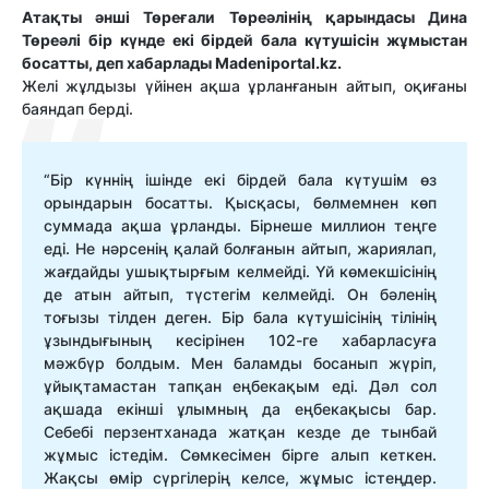
Атақты әнші Төреғали Төреәлінің қарындасы Дина
Төреәлі бір күнде екі бірдей бала күтушісін жұмыстан
босатты, деп хабарлады Мadeniportal.kz.
Желі жұлдызы үйінен ақша ұрланғанын айтып, оқиғаны
баяндап берді.
“Бір күннің ішінде екі бірдей бала күтушім өз
орындарын босатты. Қысқасы, бөлмемнен көп
суммада ақша ұрланды. Бірнеше миллион теңге
еді. Не нәрсенің қалай болғанын айтып, жариялап,
жағдайды ушықтырғым келмейді. Үй көмекшісінің
де атын айтып, түстегім келмейді. Он бәленің
тоғызы тілден деген. Бір бала күтушісінің тілінің
ұзындығының кесірінен 102-ге хабарласуға
мәжбүр болдым. Мен баламды босанып жүріп,
ұйықтамастан тапқан еңбекақым еді. Дәл сол
ақшада екінші ұлымның да еңбекақысы бар.
Себебі перзентханада жатқан кезде де тынбай
жұмыс істедім. Сөмкесімен бірге алып кеткен.
Жақсы өмір сүргілерің келсе, жұмыс істеңдер.