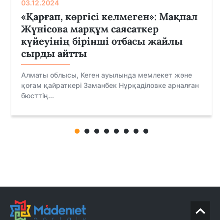
03.12.2024
«Қарғап, көргісі келмеген»: Мақпал
Жүнісова марқұм саясаткер
күйеуінің бірінші отбасы жайлы
сырды айтты
Алматы облысы, Кеген ауылында мемлекет және
қоғам қайраткері Заманбек Нұрқаділовке арналған
бюсттің...