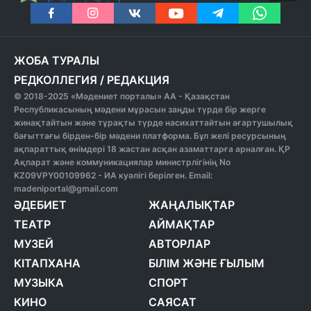
ЖОБА ТУРАЛЫ
РЕДКОЛЛЕГИЯ
/
РЕДАКЦИЯ
© 2018-2025 «Мәдениет порталы» АА - Қазақстан
Республикасының мәдени мұрасын заңды түрде бір жерге
жинақтайтын және тұрақты түрде насихаттайтын ағартушылық
бағыттағы бірден-бір мәдени платформа. Бұл желі ресурсының
ақпараттық өнімдері 18 жастан асқан азаматтарға арналған. ҚР
Ақпарат және коммуникациялар министрлігінің No
KZ09VPY00109962 - ИА куәлігі берілген. Email:
madeniportal@gmail.com
ӘДЕБИЕТ
ЖАҢАЛЫҚТАР
ТЕАТР
АЙМАҚТАР
МУЗЕЙ
АВТОРЛАР
КІТАПХАНА
БІЛІМ ЖӘНЕ ҒЫЛЫМ
МУЗЫКА
СПОРТ
КИНО
САЯСАТ