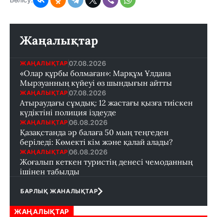
Жаңалықтар
07.08.2026
ЖАҢАЛЫҚТАР
«Олар құрбы болмаған»: Марқұм Ұлдана
Мырзуанның күйеуі өз шындығын айтты
07.08.2026
ЖАҢАЛЫҚТАР
Атыраудағы сұмдық: 12 жастағы қызға тиіскен
күдіктіні полиция іздеуде
06.08.2026
ЖАҢАЛЫҚТАР
Қазақстанда әр балаға 50 мың теңгеден
беріледі: Көмекті кім және қалай алады?
06.08.2026
ЖАҢАЛЫҚТАР
Жоғалып кеткен туристің денесі чемоданның
ішінен табылды
БАРЛЫҚ ЖАНАЛЫҚТАР
ЖАҢАЛЫҚТАР