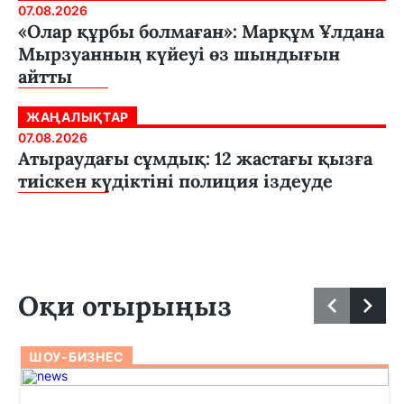
07.08.2026
«Олар құрбы болмаған»: Марқұм Ұлдана
Мырзуанның күйеуі өз шындығын
айтты
ЖАҢАЛЫҚТАР
07.08.2026
Атыраудағы сұмдық: 12 жастағы қызға
тиіскен күдіктіні полиция іздеуде
Оқи отырыңыз
ШОУ-БИЗНЕС