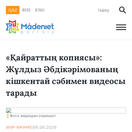
QAZ
RUS
ENG
«Қайраттың копиясы»:
Жұлдыз Әбдікәрімованың
кішкентай сәбимен видеосы
тарады
Фото: видеодан скриншот
06.06.2026
ШОУ-БИЗНЕС