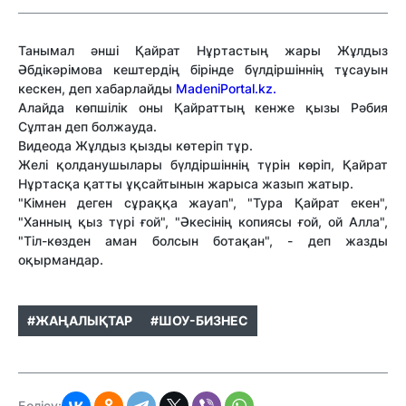
Танымал әнші Қайрат Нұртастың жары Жұлдыз
Әбдікәрімова кештердің бірінде бүлдіршіннің тұсауын
кескен, деп хабарлайды
MadeniPortal.kz.
Алайда көпшілік оны Қайраттың кенже қызы Рәбия
Сұлтан деп болжауда.
Видеода Жұлдыз қызды көтеріп тұр.
Желі қолданушылары бүлдіршіннің түрін көріп, Қайрат
Нұртасқа қатты ұқсайтынын жарыса жазып жатыр.
"Кімнен деген сұраққа жауап", "Тура Қайрат екен",
"Ханның қыз түрі ғой", "Әкесінің копиясы ғой, ой Алла",
"Тіл-көзден аман болсын ботақан", - деп жазды
оқырмандар.
#ЖАҢАЛЫҚТАР
#ШОУ-БИЗНЕС
Бөлісу: