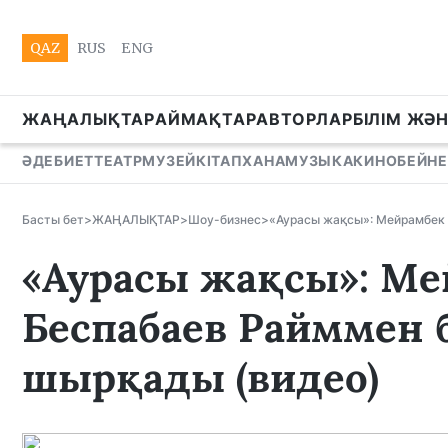
QAZ
RUS
ENG
ЖАҢАЛЫҚТАР
АЙМАҚТАР
АВТОРЛАР
БІЛІМ ЖӘ
ӘДЕБИЕТ
ТЕАТР
МУЗЕЙ
КІТАПХАНА
МУЗЫКА
КИНО
БЕЙНЕ
Басты бет
>
ЖАҢАЛЫҚТАР
>
Шоу-бизнес
>
«Аурасы жақсы»: Мейрамбек 
«Аурасы жақсы»: Ме
Беспабаев Райммен б
шырқады (видео)