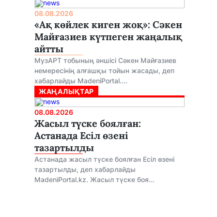
08.08.2026
«Ақ көйлек киген жоқ»: Сәкен
Майғазиев күтпеген жаңалық
айтты
МузАРТ тобының әншісі Сәкен Майғазиев
немересінің алғашқы тойын жасады, деп
хабарлайды MadeniPortal....
ЖАҢАЛЫҚТАР
08.08.2026
Жасыл түске боялған:
Астанада Есіл өзені
тазартылды
Астанада жасыл түске боялған Есіл өзені
тазартылды, деп хабарлайды
MadeniPortal.kz. Жасыл түске боя...