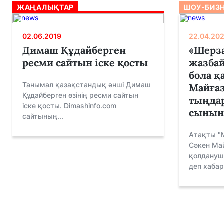
ЖАҢАЛЫҚТАР
ШОУ-БИЗ
02.06.2019
22.04.20
Димаш Құдайберген
«Шерза
ресми сайтын іске қосты
жазбай
бола қ
Танымал қазақстандық әнші Димаш
Майға
Құдайберген өзінің ресми сайтын
тыңда
іске қосты. Dimashinfo.com
сынын
сайтының...
Атақты "
Сәкен Май
қолдануш
деп хабар