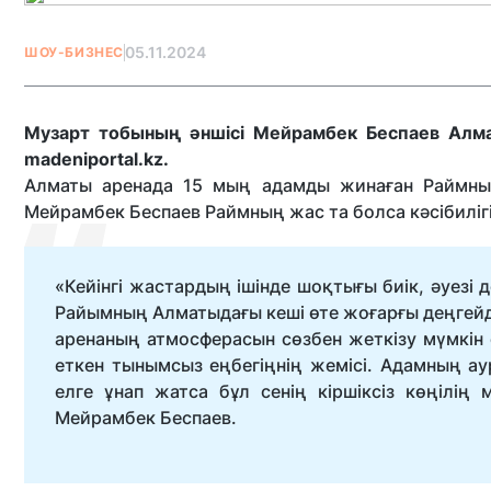
05.11.2024
ШОУ-БИЗНЕС
Музарт тобының әншісі Мейрамбек Беспаев Алма
madeniportal.kz.
Алматы аренада 15 мың адамды жинаған Раймның 
Мейрамбек Беспаев Раймның жас та болса кәсібилігін
«Кейінгі жастардың ішінде шоқтығы биік, әуезі
Райымның Алматыдағы кеші өте жоғарғы деңгейде
аренаның атмосферасын сөзбен жеткізу мүмкін е
еткен тынымсыз еңбегіңнің жемісі. Адамның а
елге ұнап жатса бұл сенің кіршіксіз көңілі
Мейрамбек Беспаев.