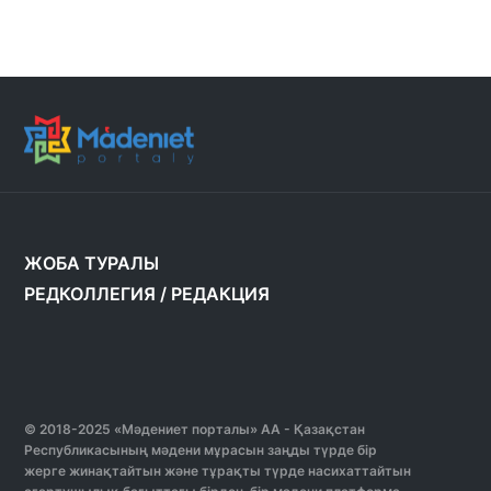
ЖОБА ТУРАЛЫ
РЕДКОЛЛЕГИЯ
/
РЕДАКЦИЯ
© 2018-2025 «Мәдениет порталы» АА - Қазақстан
Республикасының мәдени мұрасын заңды түрде бір
жерге жинақтайтын және тұрақты түрде насихаттайтын