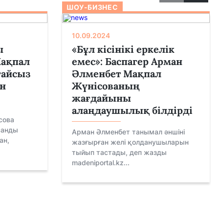
ШОУ-БИЗНЕС
10.09.2024
ы
«Бұл кісінікі еркелік
Мақпал
емес»: Баспагер Арман
ғайсыз
Әлменбет Мақпал
ын
Жүнісованың
жағдайыны
алаңдаушылық білдірді
сова
санды
Арман Әлменбет танымал әншіні
ан,
жазғырған желі қолданушыларын
тыйып тастады, деп жазды
madeniportal.kz...