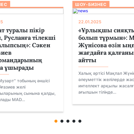
НЕС
ШОУ-БИЗНЕС
25
22.01.2025
т туралы пікір
«Ұрлықшы сияқт
, Русланға тілекші
болып тұрмын»: 
алыпсың»: Сәкен
Жүнісова өзін ың
зиев
жағдайға қалған
рмандарының
айтты
а ұшырады
Халық әртісі Мақпал Жүні
әлеуметтік желілерде жа
Музарт" тобының әншісі
интеллект арқылы жасалғ
ғазиев желі
ағылшын тілінде...
ыларының сынына қалды,
лады MAD...