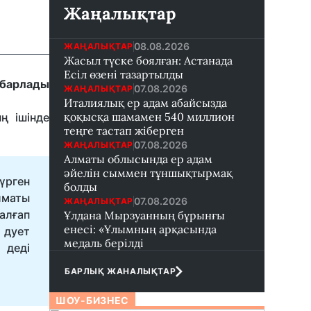
Жаңалықтар
08.08.2026
ЖАҢАЛЫҚТАР
Жасыл түске боялған: Астанада
Есіл өзені тазартылды
абарлады
07.08.2026
ЖАҢАЛЫҚТАР
Италиялық ер адам абайсызда
қоқысқа шамамен 540 миллион
ң ішінде
теңге тастап жіберген
07.08.2026
ЖАҢАЛЫҚТАР
Алматы облысында ер адам
әйелін сыммен тұншықтырмақ
үрген
болды
лматы
07.08.2026
ЖАҢАЛЫҚТАР
алғап
Ұлдана Мырзуанның бұрынғы
енесі: «Ұлымның арқасында
 дует
медаль берілді
 деді
БАРЛЫҚ ЖАНАЛЫҚТАР
ШОУ-БИЗНЕС