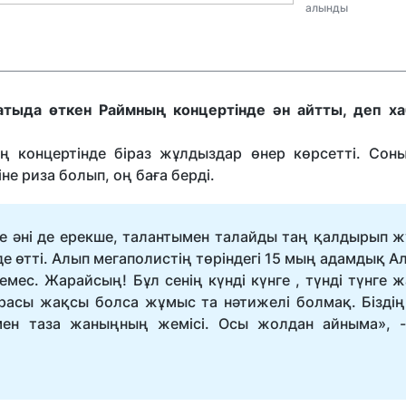
алынды
тыда өткен Раймның концертінде ән айтты, деп х
концертінде біраз жұлдыздар өнер көрсетті. Соны
е риза болып, оң баға берді.
 де әні де ерекше, талантымен талайды таң қалдырып ж
 өтті. Алып мегаполистің төріндегі 15 мың адамдық А
мес. Жарайсың! Бұл сенің күнді күнге , түнді түнге ж
урасы жақсы болса жұмыс та нәтижелі болмақ. Біздің
ң мен таза жаныңның жемісі. Осы жолдан айныма», -