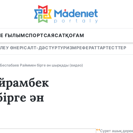
НЕ ҒЫЛЫМ
СПОРТ
САЯСАТ
ҚОҒАМ
ЛЕУ ӨНЕРІ
САЛТ-ДӘСТҮР
ТУРИЗМ
РЕФЕРАТТАР
ТЕСТТЕР
Беспабаев Райммен бірге ән шырқады (видео)
йрамбек
ірге ән
Сурет ашық дере