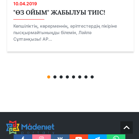
10.04.2019
"ӨЗ ОЙЫМ" ЖАБЫЛУЫ ТИІС!
Көпшіліктің, көрерменнің, әріптестердің пікіріне
пысқырмайтыныңды білемін, Ләйлә
Сұлтанқызы! АР...