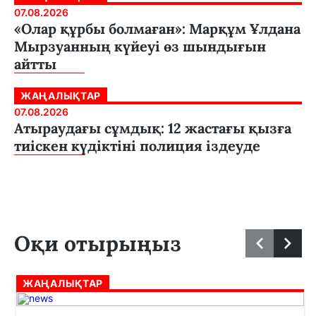
07.08.2026
«Олар құрбы болмаған»: Марқұм Ұлдана
Мырзуанның күйеуі өз шындығын
айтты
ЖАҢАЛЫҚТАР
07.08.2026
Атыраудағы сұмдық: 12 жастағы қызға
тиіскен күдіктіні полиция іздеуде
Оқи отырыңыз
ЖАҢАЛЫҚТАР