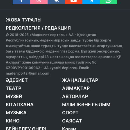
ЖОБА ТУРАЛЫ
РЕДКОЛЛЕГИЯ
/
РЕДАКЦИЯ
© 2018-2025 «Мәдениет порталы» АА - Қазақстан
Республикасының мәдени мұрасын заңды түрде бір жерге
жинақтайтын және тұрақты түрде насихаттайтын ағартушылық
бағыттағы бірден-бір мәдени платформа. Бұл желі ресурсының
ақпараттық өнімдері 18 жастан асқан азаматтарға арналған. ҚР
Ақпарат және коммуникациялар министрлігінің No
KZ09VPY00109962 - ИА куәлігі берілген. Email:
madeniportal@gmail.com
ӘДЕБИЕТ
ЖАҢАЛЫҚТАР
ТЕАТР
АЙМАҚТАР
МУЗЕЙ
АВТОРЛАР
КІТАПХАНА
БІЛІМ ЖӘНЕ ҒЫЛЫМ
МУЗЫКА
СПОРТ
КИНО
САЯСАТ
БЕЙНЕЛЕУ ӨНЕРІ
Қоғам