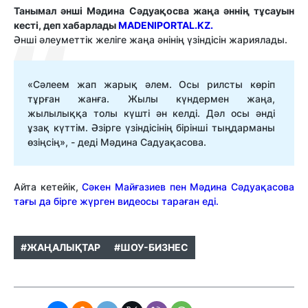
Танымал әнші Мәдина Сәдуақосва жаңа әннің тұсауын
кесті, деп хабарлады
MADENIPORTAL.KZ.
Әнші әлеуметтік желіге жаңа әнінің үзіндісін жариялады.
«Сәлеем жап жарық әлем. Осы рилсты көріп
тұрған жанға. Жылы күндермен жаңа,
жылылыққа толы күшті ән келді. Дәл осы әнді
ұзақ күттім
. Әзірге үзіндісінің бірінші тыңдарманы
өзіңсің», - деді Мәдина Садуақасова.
Айта кетейік,
Сәкен Майғазиев пен Мәдина Сәдуақасова
тағы да бірге жүрген видеосы тараған еді.
#ЖАҢАЛЫҚТАР
#ШОУ-БИЗНЕС