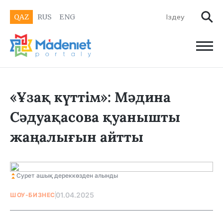
QAZ
RUS
ENG
«Ұзақ күттім»: Мәдина
Сәдуақасова қуанышты
жаңалығын айтты
Сурет ашық дереккөзден алынды
01.04.2025
ШОУ-БИЗНЕС