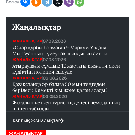
Бөлісу:
Жаңалықтар
07.08.2026
ЖАҢАЛЫҚТАР
«Олар құрбы болмаған»: Марқұм Ұлдана
Мырзуанның күйеуі өз шындығын айтты
07.08.2026
ЖАҢАЛЫҚТАР
Атыраудағы сұмдық: 12 жастағы қызға тиіскен
күдіктіні полиция іздеуде
06.08.2026
ЖАҢАЛЫҚТАР
Қазақстанда әр балаға 50 мың теңгеден
беріледі: Көмекті кім және қалай алады?
06.08.2026
ЖАҢАЛЫҚТАР
Жоғалып кеткен туристің денесі чемоданның
ішінен табылды
БАРЛЫҚ ЖАНАЛЫҚТАР
ЖАҢАЛЫҚТАР