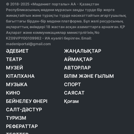
© 2018-2025 «Мәдениет порталы» АА - Қазақстан
Республикасының мәдени мұрасын заңды түрде бір жерге
жинақтайтын және тұрақты түрде насихаттайтын ағартушылық
бағыттағы бірден-бір мәдени платформа. Бұл желі ресурсының
ақпараттық өнімдері 18 жастан асқан азаматтарға арналған. ҚР
Ақпарат және коммуникациялар министрлігінің No
KZ09VPY00109962 - ИА куәлігі берілген. Email:
madeniportal@gmail.com
ӘДЕБИЕТ
ЖАҢАЛЫҚТАР
ТЕАТР
АЙМАҚТАР
МУЗЕЙ
АВТОРЛАР
КІТАПХАНА
БІЛІМ ЖӘНЕ ҒЫЛЫМ
МУЗЫКА
СПОРТ
КИНО
САЯСАТ
БЕЙНЕЛЕУ ӨНЕРІ
Қоғам
САЛТ-ДӘСТҮР
ТУРИЗМ
РЕФЕРАТТАР