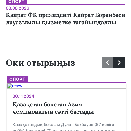
СПОРТ
08.08.2026
Қайрат ФК президенті Қайрат Боранбаев
лауазымды қызметке тағайындалды
Оқи отырыңыз
СПОРТ
30.11.2024
Қазақстан бокстан Азия
чемпионатын сәтті бастады
Қазақстандық боксшы Дулат Бекбауов (67 келіге
дейін) Чиангмай (Таиланд) қаласында өтіп жатқан