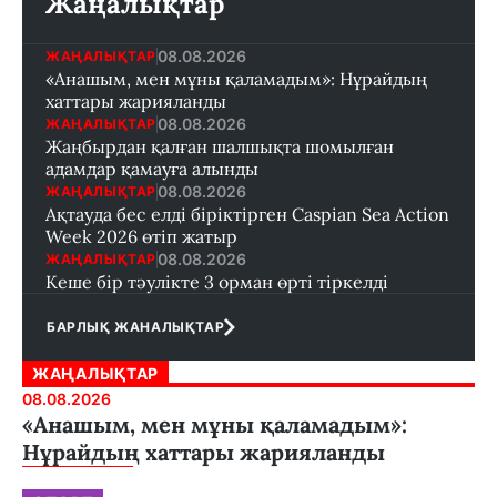
Жаңалықтар
08.08.2026
ЖАҢАЛЫҚТАР
«Анашым, мен мұны қаламадым»: Нұрайдың
хаттары жарияланды
08.08.2026
ЖАҢАЛЫҚТАР
Жаңбырдан қалған шалшықта шомылған
адамдар қамауға алынды
08.08.2026
ЖАҢАЛЫҚТАР
Ақтауда бес елді біріктірген Caspian Sea Action
Week 2026 өтіп жатыр
08.08.2026
ЖАҢАЛЫҚТАР
Кеше бір тәулікте 3 орман өрті тіркелді
БАРЛЫҚ ЖАНАЛЫҚТАР
ЖАҢАЛЫҚТАР
08.08.2026
«Анашым, мен мұны қаламадым»:
Нұрайдың хаттары жарияланды