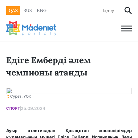
QAZ
RUS
ENG
Едіге Емберді әлем
чемпионы атанды
Сурет: ҰОК
25.09.2024
СПОРТ
Ауыр атлетикадан Қазақстан жасөспірімдер
құрамасының мүшесі Едіге Емберді Испанияның Леон