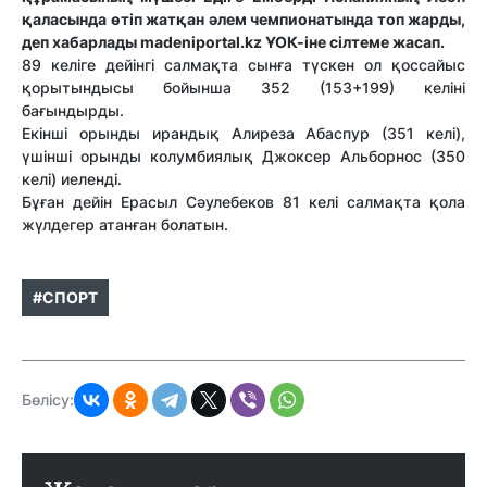
қаласында өтіп жатқан әлем чемпионатында топ жарды,
деп хабарлады madeniportal.kz ҰОК-іне сілтеме жасап.
89 келіге дейінгі салмақта сынға түскен ол қоссайыс
қорытындысы бойынша 352 (153+199) келіні
бағындырды.
Екінші орынды ирандық Алиреза Абаспур (351 келі),
үшінші орынды колумбиялық Джоксер Альборнос (350
келі) иеленді.
Бұған дейін Ерасыл Сәулебеков 81 келі салмақта қола
жүлдегер атанған болатын.
#СПОРТ
Бөлісу: