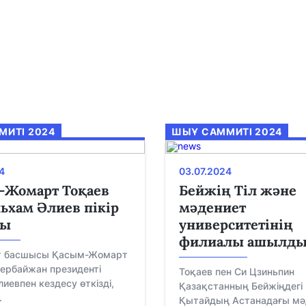
ИТІ 2024
ШЫҰ САММИТІ 2024
4
03.07.2024
-Жомарт Тоқаев
Бейжің Тіл және
ьхам Әлиев пікір
мәдениет
ты
университетінің
филиалы ашылд
т басшысы Қасым-Жомарт
ербайжан президенті
Тоқаев пен Си Цзиньпин
иевпен кездесу өткізді,
Қазақстанның Бейжіңдегі
.
Қытайдың Астанадағы мә