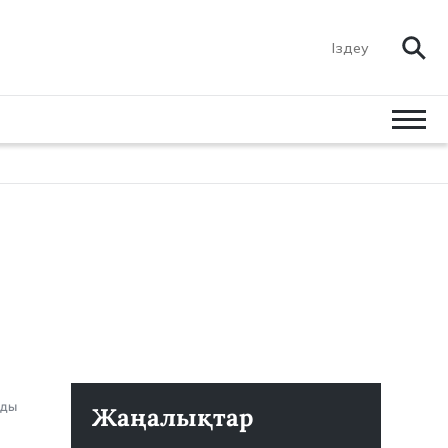
нды
Жаңалықтар