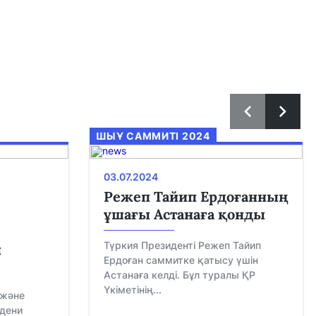
ШЫҰ САММИТІ 2024
03.07.2024
Режеп Тайип Ердоғанның
ұшағы Астанаға қонды
Түркия Президенті Режеп Тайип
ы
Ердоған саммитке қатысу үшін
Астанаға келді. Бұл туралы ҚР
Үкіметінің...
 және
дени