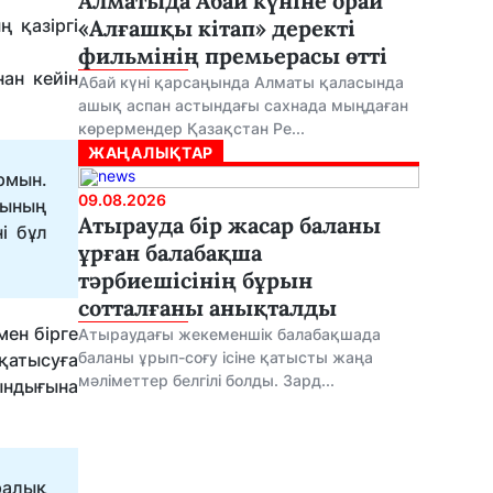
Алматыда Абай күніне орай
 қазіргі
«Алғашқы кітап» деректі
фильмінің премьерасы өтті
ан кейін
Абай күні қарсаңында Алматы қаласында
ашық аспан астындағы сахнада мыңдаған
көрермендер Қазақстан Ре...
ЖАҢАЛЫҚТАР
рмын.
09.08.2026
ғының
Атырауда бір жасар баланы
і бұл
ұрған балабақша
тәрбиешісінің бұрын
сотталғаны анықталды
мен бірге
Атыраудағы жекеменшік балабақшада
баланы ұрып-соғу ісіне қатысты жаңа
қатысуға
мәліметтер белгілі болды. Зард...
ындығына
ралық