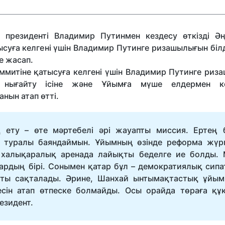
резиденті Владимир Путинмен кездесу өткізді Әң
ға келгені үшін Владимир Путинге ризашылығын білді
е жасап.
митіне қатысуға келгені үшін Владимир Путинге риз
н" нығайту ісіне және Ұйымға мүше елдермен к
нын атап өтті.
ту – өте мәртебелі әрі жауапты миссия. Ертең б
туралы баяндаймын. Ұйымның өзінде реформа жүргі
халықаралық аренада лайықты беделге ие болды. 
рдың бірі. Сонымен қатар бұл – демократиялық сипа
даты сақталады. Әрине, Шанхай ынтымақтастық ұйы
лесін атап өтпеске болмайды. Осы орайда төраға құ
резидент.