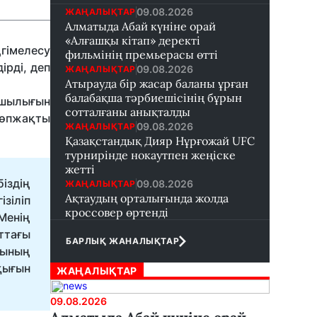
09.08.2026
ЖАҢАЛЫҚТАР
Алматыда Абай күніне орай
«Алғашқы кітап» деректі
гімелесу
фильмінің премьерасы өтті
рді, деп
09.08.2026
ЖАҢАЛЫҚТАР
Атырауда бір жасар баланы ұрған
балабақша тәрбиешісінің бұрын
ашылығын
сотталғаны анықталды
өпжақты
09.08.2026
ЖАҢАЛЫҚТАР
Қазақстандық Дияр Нұрғожай UFC
турнирінде нокаутпен жеңіске
жетті
іздің
09.08.2026
ЖАҢАЛЫҚТАР
Ақтаудың орталығында жолда
зіліп
кроссовер өртенді
Менің
ттағы
БАРЛЫҚ ЖАНАЛЫҚТАР
мының
қығын
ЖАҢАЛЫҚТАР
09.08.2026