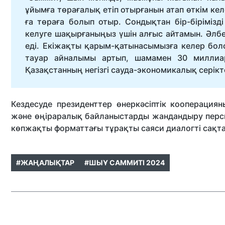
ұйымға төрағалық етіп отырғанын атап өткім ке
ға төраға болып отыр. Сондықтан бір-бірімізд
келуге шақырғаныңыз үшін алғыс айтамын. Әлб
еді. Екіжақты қарым-қатынасымызға келер болс
тауар айналымы артып, шамамен 30 миллиар
Қазақстанның негізгі сауда-экономикалық серіктес
Кездесуде президенттер өнеркәсіптік кооперациян
және өңіраралық байланыстарды жандандыру перс
көпжақты форматтағы тұрақты саяси диалогті сақтау
#ЖАҢАЛЫҚТАР
#ШЫҰ САММИТІ 2024