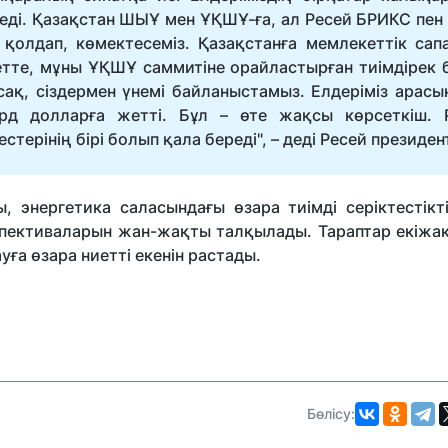
леді. Қазақстан ШЫҰ мен ҰҚШҰ-ға, ал Ресей БРИКС пен
і қолдап, көмектесеміз. Қазақстанға мемлекеттік сап
етте, мұны ҰҚШҰ саммитіне орайластырған тиімдірек 
ақ, сіздермен үнемі байланыстамыз. Елдеріміз арасы
д долларға жетті. Бұл – өте жақсы көрсеткіш. 
терінің бірі болып қала береді", – деді Ресей президент
ы, энергетика саласындағы өзара тиімді серіктестікт
пективаларын жан-жақты талқылады. Тараптар екіжа
ға өзара ниетті екенін растады.
Бөлісу: