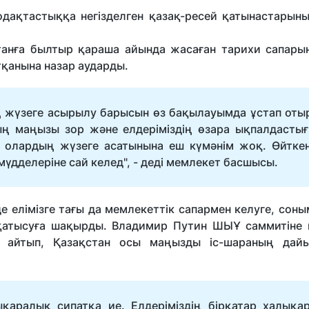
дақтастыққа негізделген қазақ-ресей қатынастарының
анға былтыр қараша айында жасаған тарихи сапарын
қанына назар аударды.
ың жүзеге асырылу барысын өз бақылауымда ұстап оты
дың маңызы зор және елдеріміздің өзара ықпалдасты
 олардың жүзеге асатынына еш күмәнім жоқ. Өйткен
дделеріне сай келед", - деді мемлекет басшысы.
елімізге тағы да мемлекеттік сапармен келуге, соны
қатысуға шақырды. Владимир Путин ШЫҰ саммитіне 
 айтып, Қазақстан осы маңызды іс-шараның дай
қаралық сипатқа ие. Елдеріміздің бірқатар халықа