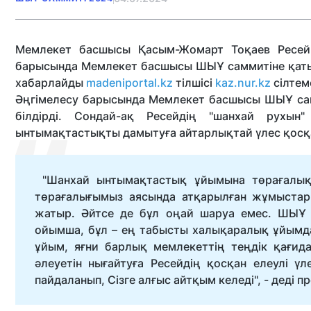
Мемлекет басшысы Қасым-Жомарт Тоқаев Ресей п
барысында Мемлекет басшысы ШЫҰ саммитіне қатысу
хабарлайды
madeniportal.kz
тілшісі
kaz.nur.kz
сілтем
Әңгімелесу барысында Мемлекет басшысы ШЫҰ сам
білдірді. Сондай-ақ Ресейдің "шанхай рухы
ынтымақтастықты дамытуға айтарлықтай үлес қосқа
"Шанхай ынтымақтастық ұйымына төрағалық е
төрағалығымыз аясында атқарылған жұмыстар 
жатыр. Әйтсе де бұл оңай шаруа емес. ШЫҰ 
ойымша, бұл – ең табысты халықаралық ұйымда
ұйым, яғни барлық мемлекеттің теңдік қағи
әлеуетін нығайтуға Ресейдің қосқан елеулі ү
пайдаланып, Сізге алғыс айтқым келеді", - деді п