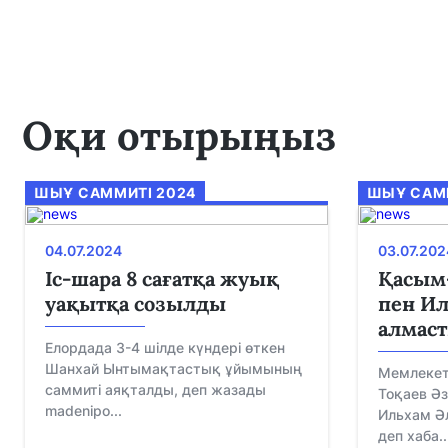
Оқи отырыңыз
ШЫҰ САММИТІ 2024
ШЫҰ САММ
04.07.2024
03.07.202
Іс-шара 8 сағатқа жуық
Қасым
уақытқа созылды
пен Ил
алмас
Елордада 3-4 шілде күндері өткен
Шанхай Ынтымақтастық ұйымының
Мемлеке
саммиті аяқталды, деп жазады
Тоқаев Әз
madenipo...
Ильхам Әл
деп хаба..