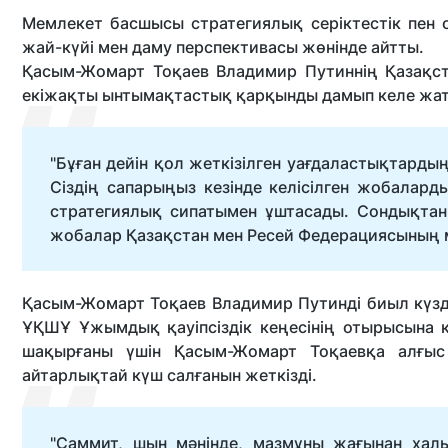
Мемлекет басшысы стратегиялық серіктестік пен о
жай-күйі мен даму перспективасы жөнінде айтты.
Қасым-Жомарт Тоқаев Владимир Путиннің Қазақст
екіжақты ынтымақтастық қарқынды дамып келе жат
"Бұған дейін қол жеткізілген уағдаластықтард
Сіздің сапарыңыз кезінде келісілген жобалар
стратегиялық сипатымен ұштасады. Сондықтан
жобалар Қазақстан мен Ресей Федерациясының мү
Қасым-Жомарт Тоқаев Владимир Путинді биыл күзде 
ҰҚШҰ Ұжымдық қауіпсіздік кеңесінің отырысына 
шақырғаны үшін Қасым-Жомарт Тоқаевқа алғыс
айтарлықтай күш салғанын жеткізді.
"Саммит, шын мәнінде, мазмұны жағынан халы