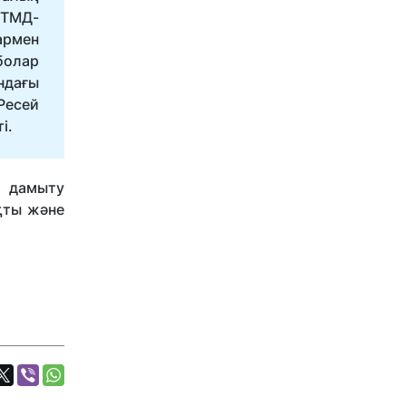
 ТМД-
армен
болар
ндағы
Ресей
і.
і дамыту
қты және