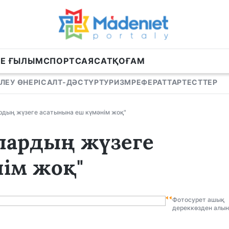
НЕ ҒЫЛЫМ
СПОРТ
САЯСАТ
ҚОҒАМ
ЛЕУ ӨНЕРІ
САЛТ-ДӘСТҮР
ТУРИЗМ
РЕФЕРАТТАР
ТЕСТТЕР
рдың жүзеге асатынына еш күмәнім жоқ"
лардың жүзеге
ім жоқ"
Фотосурет ашық
дереккөзден алы