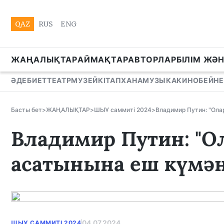
QAZ
RUS
ENG
ЖАҢАЛЫҚТАР
АЙМАҚТАР
АВТОРЛАР
БІЛІМ ЖӘ
ӘДЕБИЕТ
ТЕАТР
МУЗЕЙ
КІТАПХАНА
МУЗЫКА
КИНО
БЕЙНЕ
Басты бет
>
ЖАҢАЛЫҚТАР
>
ШЫҰ саммиті 2024
>
Владимир Путин: "Ола
Владимир Путин: "О
асатынына еш күмән
04.07.2024
ШЫҰ САММИТІ 2024