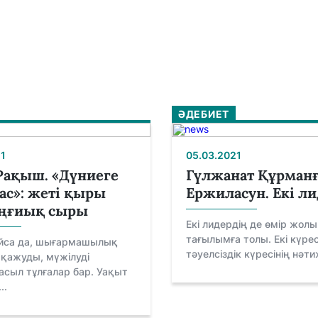
ӘДЕБИЕТ
1
05.03.2021
Рақыш. «Дүниеге
Гүлжанат Құрман
ас»: жеті қыры
Ержиласун. Екі л
ұңғиық сыры
Екі лидердің де өмір жолы
тағылымға толы. Екі күре
айса да, шығармашылық
тәуелсіздік күресінің нәтиж
 қажуды, мүжілуді
 асыл тұлғалар бар. Уақыт
..