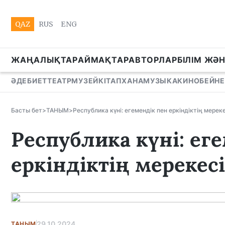
QAZ
RUS
ENG
ЖАҢАЛЫҚТАР
АЙМАҚТАР
АВТОРЛАР
БІЛІМ ЖӘ
ӘДЕБИЕТ
ТЕАТР
МУЗЕЙ
КІТАПХАНА
МУЗЫКА
КИНО
БЕЙНЕ
Басты бет
>
ТАНЫМ
>
Республика күні: егемендік пен еркіндіктің мереке
Республика күні: ег
еркіндіктің мерекесі
29.10.2024
ТАНЫМ