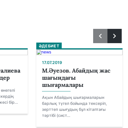
ӘДЕБИЕТ
17.07.2019
ғалиева
М.Әуезов. Абайдың жас
идер
шағындағы
шығармалары
 өнегелі
скердің
Ақын Абайдың шығармаларын
есі бір...
барлық түгел бойында тексеріп,
зерттеп шығудың бұл кітаптағы
тәртібі (сист...