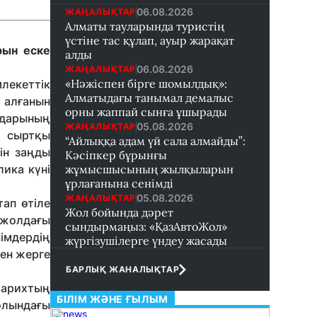
06.08.2026
ЖАҢАЛЫҚТАР
Алматы тауларында туристің
үстіне тас құлап, ауыр жарақат
рын еске
алды
06.08.2026
ЖАҢАЛЫҚТАР
«Нәжіспен бірге шомылдық»:
лекеттік
Алматыдағы танымал демалыс
 алғанын
орны жаппай сынға ұшырады
ңдарының
05.08.2026
ЖАҢАЛЫҚТАР
е сыртқы
“Айлыққа адам үй сала алмайды”:
ін заңды
Кәсіпкер бұрынғы
лика күні
жұмысшысының жылқыларын
ұрлағанына сенімді
05.08.2026
ЖАҢАЛЫҚТАР
ап өтіле
Жол бойында дәрет
 жолдағы
сындырмаңыз: «ҚазАвтоЖол»
імдердің
жүргізушілерге үндеу жасады
мен жерге
БАРЛЫҚ ЖАНАЛЫҚТАР
 тарихтың
БІЛІМ ЖӘНЕ ҒЫЛЫМ
олындағы