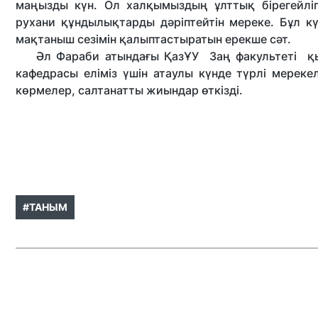
маңызды күн. Ол халқымыздың ұлттық бірегейлігі
рухани құндылықтарды дәріптейтін мереке. Бұл күн
мақтаныш сезімін қалыптастыратын ерекше сәт.
Әл Фараби атындағы ҚазҰУ Заң факультеті қыл
кафедрасы еліміз үшін атаулы күнде түрлі мерек
көрмелер, салтанатты жиындар өткізді.
#ТАНЫМ