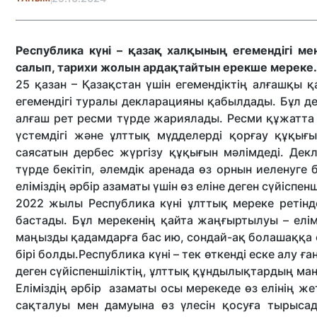
Республика күні – қазақ халқының егемендігі мен
салып, тарихи жолын ардақтайтын ерекше мереке.
25 қазан – Қазақстан үшін егемендіктің алғашқы 
егемендігі туралы декларацияны қабылдады. Бұл д
алғаш рет ресми түрде жариялады. Ресми құжатта
үстемдігі және ұлттық мүдделерді қорғау құқығы
саясатын дербес жүргізу құқығын мәлімдеді. Дек
түрде бекітіп, әлемдік аренада өз орнын иеленуге 
еліміздің әрбір азаматы үшін өз еліне деген сүйіспен
2022 жылы Республика күні ұлттық мереке ретінд
бастады. Бұл мерекенің қайта жаңғыртылуы – елім
маңызды қадамдарға бас ию, сондай-ақ болашаққа
бірі болды.Республика күні – тек өткенді еске алу ға
деген сүйіспеншіліктің, ұлттық құндылықтардың маң
Еліміздің әрбір азаматы осы мерекеде өз елінің жет
сақталуы мен дамуына өз үлесін қосуға тырысад