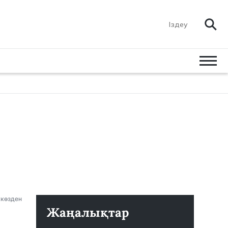
ккөзден
Жаңалықтар