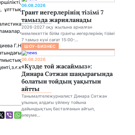
шілікті,
06.08.2026
п, ұлттық
Грант иегерлерінің тізімі 7
тамызда жарияланады
алистика
2026-2027 оқу жылына арналған
ламалар,
мемлекеттік білім гранты иегерлерінің тізімі
7 тамыз күні сағат 15:00-...
Г.Н
ШОУ-БИЗНЕС
атындағы
06.08.2026
ылмыстық
«Күзде той жасаймыз»:
нті,з.ғ.к
Динара Сәтжан шаңырағында
болатын тойдың уақытын
айтты
Танымалтележурналист Динара Сәтжан
ұлының алдағы үйлену тойына
дайындықтың басталғанын айтып,
әлеуме...