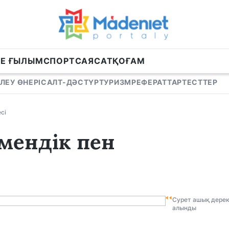
НЕ ҒЫЛЫМ
СПОРТ
САЯСАТ
ҚОҒАМ
ЛЕУ ӨНЕРІ
САЛТ-ДӘСТҮР
ТУРИЗМ
РЕФЕРАТТАР
ТЕСТТЕР
сі
емендік пен
Сурет ашық дере
алынды