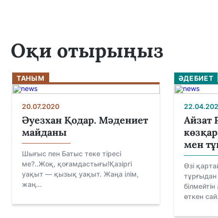
Оқи отырыңыз
ТАНЫМ
ӘДЕБИЕТ
20.07.2020
22.04.202
Әуезхан Қодар. Мәдениет
Айзат 
майданы
көзқар
мен т
Шығыс пен Батыс теке тіресі
ме?..Жоқ, қоғамдастығы!Қазіргі
Өзі қарт
уақыт — қызық уақыт. Жаңа ілім,
тұрғыдан
жаң...
білмейтін
өткен сай.