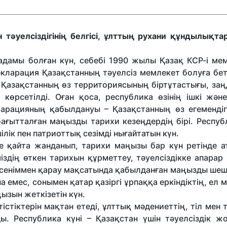
 тәуелсіздігінің белгісі, ұлттың рухани құндылықта
қадамы болған күн, себебі 1990 жылы Қазақ КСР-і мем
екларация Қазақстанның тәуелсіз мемлекет болуға бет
 Қазақстанның өз территориясының біртұтастығы, за
 көрсетілді. Оған қоса, республика өзінің ішкі жән
ларацияның қабылдануы – Қазақстанның өз егемендіг
бағытталған маңызды тарихи кезеңдердің бірі. Респуб
шілік пен патриоттық сезімді нығайтатын күн.
е қайта жанданып, тарихи маңызы бар күн ретінде ат
іздің өткен тарихын құрметтеу, тәуелсіздікке апарар
 сеніммен қарау мақсатында қабылданған маңызды шеш
на емес, сонымен қатар қазіргі ұрпаққа еркіндіктің, ел 
ызын жеткізетін күн.
істіктерін мақтан етеді, ұлттық мәдениеттің, тіл мен
ы. Республика күні – Қазақстан үшін тәуелсіздік ж