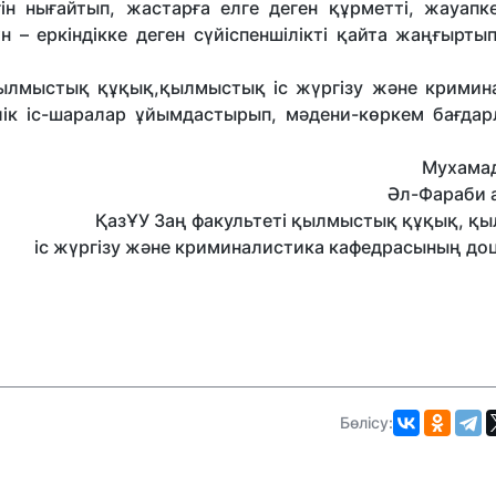
н нығайтып, жастарға елге деген құрметті, жауапкер
 – еркіндікке деген сүйіспеншілікті қайта жаңғырты
мыстық құқық,қылмыстық іс жүргізу және кримин
елік іс-шаралар ұйымдастырып, мәдени-көркем бағдар
Мухамадиева 
Әл-Фараби 
ҚазҰУ Заң факультеті қылмыстық құқық, қ
іс жүргізу және криминалистика кафедрасының доце
Бөлісу: