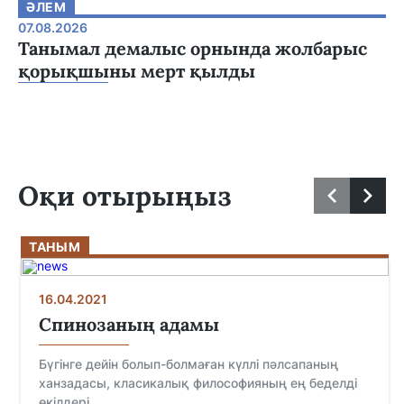
ӘЛЕМ
07.08.2026
Танымал демалыс орнында жолбарыс
қорықшыны мерт қылды
Оқи отырыңыз
ТАНЫМ
16.04.2021
Спинозаның адамы
Бүгінге дейін болып-болмаған күллі пәлсапаның
ханзадасы, класикалық философияның ең беделді
өкілдері...