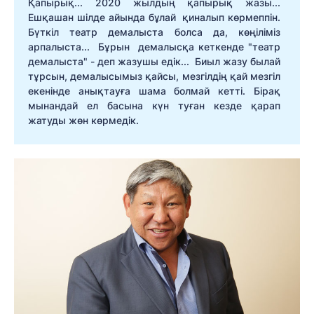
Қапырық... 2020 жылдың қапырық жазы...
Ешқашан шілде айында бұлай қиналып көрмеппін.
Бүткіл театр демалыста болса да, көңіліміз
арпалыста... Бұрын демалысқа кеткенде "театр
демалыста" - деп жазушы едік... Биыл жазу былай
тұрсын, демалысымыз қайсы, мезгілдің қай мезгіл
екенінде анықтауға шама болмай кетті. Бірақ
мынандай ел басына күн туған кезде қарап
жатуды жөн көрмедік.