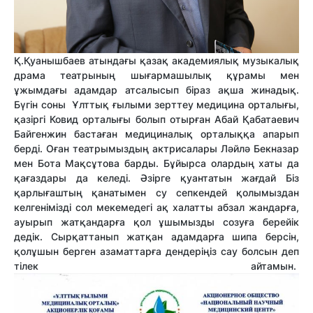
Қ.Қуанышбаев атындағы қазақ академиялық музыкалық
драма театрының шығармашылық құрамы мен
ұжымдағы адамдар атсалысып біраз ақша жинадық.
Бүгін соны Ұлттық ғылыми зерттеу медицина орталығы,
қазіргі Ковид орталығы болып отырған Абай Қабатаевич
Байгенжин бастаған медициналық орталыққа апарып
берді. Оған театрымыздың актрисалары Ләйлә Бекназар
мен Бота Мақсұтова барды. Бұйырса олардың хаты да
қағаздары да келеді. Әзірге қуантатын жағдай Біз
қарлығаштың қанатымен су сепкендей қолымыздан
келгенімізді сол мекемедегі ақ халатты абзал жандарға,
ауырып жатқандарға қол ұшымызды созуға берейік
дедік. Сырқаттанып жатқан адамдарға шипа берсін,
қолұшын берген азаматтарға дендеріңіз сау болсын деп
тілек айтамын.