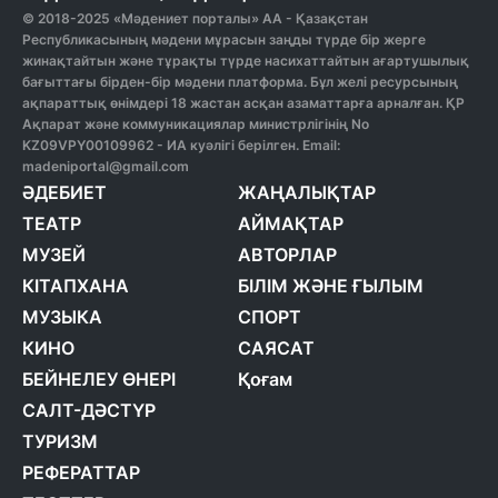
© 2018-2025 «Мәдениет порталы» АА - Қазақстан
Республикасының мәдени мұрасын заңды түрде бір жерге
жинақтайтын және тұрақты түрде насихаттайтын ағартушылық
бағыттағы бірден-бір мәдени платформа. Бұл желі ресурсының
ақпараттық өнімдері 18 жастан асқан азаматтарға арналған. ҚР
Ақпарат және коммуникациялар министрлігінің No
KZ09VPY00109962 - ИА куәлігі берілген. Email:
madeniportal@gmail.com
ӘДЕБИЕТ
ЖАҢАЛЫҚТАР
ТЕАТР
АЙМАҚТАР
МУЗЕЙ
АВТОРЛАР
КІТАПХАНА
БІЛІМ ЖӘНЕ ҒЫЛЫМ
МУЗЫКА
СПОРТ
КИНО
САЯСАТ
БЕЙНЕЛЕУ ӨНЕРІ
Қоғам
САЛТ-ДӘСТҮР
ТУРИЗМ
РЕФЕРАТТАР