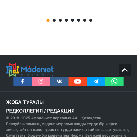
ЖОБА ТУРАЛЫ
РЕДКОЛЛЕГИЯ
/
РЕДАКЦИЯ
© 2018-2025 «Мәдениет порталы» АА - Қазақстан
Республикасының мәдени мұрасын заңды түрде бір жерге
жинақтайтын және тұрақты түрде насихаттайтын ағартушылық
бағыттағы бірден-бір мәдени платформа. Бұл желі ресурсының