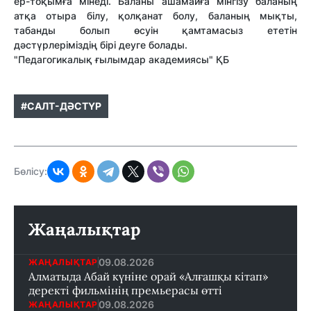
ер-тоқымға мінеді. Баланы ашамайға мінгізу баланың
атқа отыра білу, қолқанат болу, баланың мықты,
табанды болып өсуін қамтамасыз ететін
дәстүрлеріміздің бірі деуге болады.
"Педагогикалық ғылымдар академиясы" ҚБ
#САЛТ-ДӘСТҮР
Бөлісу:
Жаңалықтар
09.08.2026
ЖАҢАЛЫҚТАР
Алматыда Абай күніне орай «Алғашқы кітап»
деректі фильмінің премьерасы өтті
09.08.2026
ЖАҢАЛЫҚТАР