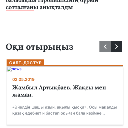
сотталғаны анықталды
Оқи отырыңыз
САЛТ-ДӘСТҮР
02.05.2019
Жамбыл Артықбаев. Жақсы мен
жаман.
«Әйелдің шашы ұзын, ақылы қысқа». Осы мақалды
қазақ әдебиетін бастап оқыған бала кезімне...