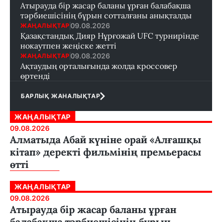
Атырауда бір жасар баланы ұрған балабақша
тәрбиешісінің бұрын сотталғаны анықталды
09.08.2026
ЖАҢАЛЫҚТАР
Қазақстандық Дияр Нұрғожай UFC турнирінде
нокаутпен жеңіске жетті
09.08.2026
ЖАҢАЛЫҚТАР
Ақтаудың орталығында жолда кроссовер
өртенді
БАРЛЫҚ ЖАНАЛЫҚТАР
ЖАҢАЛЫҚТАР
09.08.2026
Алматыда Абай күніне орай «Алғашқы
кітап» деректі фильмінің премьерасы
өтті
ЖАҢАЛЫҚТАР
09.08.2026
Атырауда бір жасар баланы ұрған
балабақша тәрбиешісінің бұрын