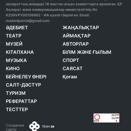
ақпараттық өнімдері 18 жастан асқан азаматтарға арналған. ҚР
Ақпарат және коммуникациялар министрлігінің No
KZ09VPY00109962 - ИА куәлігі берілген. Email:
madeniportal@gmail.com
ӘДЕБИЕТ
ЖАҢАЛЫҚТАР
ТЕАТР
АЙМАҚТАР
МУЗЕЙ
АВТОРЛАР
КІТАПХАНА
БІЛІМ ЖӘНЕ ҒЫЛЫМ
МУЗЫКА
СПОРТ
КИНО
САЯСАТ
БЕЙНЕЛЕУ ӨНЕРІ
Қоғам
САЛТ-ДӘСТҮР
ТУРИЗМ
РЕФЕРАТТАР
ТЕСТТЕР
Создание
сайта: