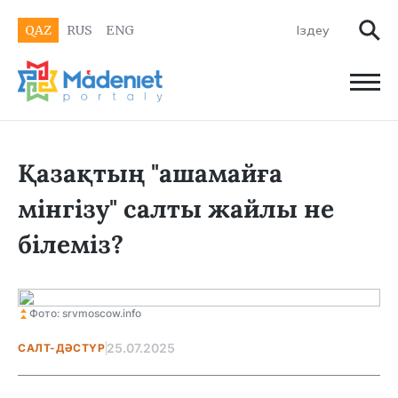
QAZ
RUS
ENG
Қазақтың "ашамайға
мінгізу" салты жайлы не
білеміз?
Фото: srvmoscow.info
25.07.2025
САЛТ-ДӘСТҮР