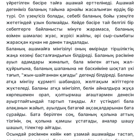
үйретілген бәсіре тайға ашамай ерттелінеді. Ашамай
дегеніміз баланың тайына арнайы жасалынған ердің бір
түрі. Ол үзеңгісіз болады, себебі баланың бойы үзеңгіге
жететіндей ұзын болмайды. Кейде бәсіре тай белгілі бір
себептерге байланысты мінуге жарамаса, баланың
өзімен шамалас жуас, жүрісі жайлы, әрі сыр-сымбаты
жарасқан кұнан не дөнен таңдалады.
Баланың ашамайға мінгізілуі оның өмірінде тіршіліктің
жаңа кезеңі басталғандығын білдіреді. Баланың рәсіміне
ауыл адамдары жиналып, бала мінген аттың жал-
құйрығына, баланың шапанына не баскиіміне шоқтап үкі
тағып, "жын-шайтаннан қағады" дегенді білдіреді. Баланы
атқа мінгізу құрметі шабандоз, желтақым жігіттерге
жүктеледі. Баланы атқа мінгізіпп, белін айналдыра жұқа
көрпешемен орап, қолтырмаш ағаштармен денесін
ауыртпайтындай тартып таңады. Ат үстіндегі бала
алақанын жайып, ауылдың батагөй ақсақалдарынан бата
сұрайды. Бата берілген соң, баланың қолына аттың
тізгінін, оң қолына қамшы ұстатады, аналар шашу
шашып, тілектер айтады.
Осындай рәсімнен кейін көп ұзамай ашамайды тастап,