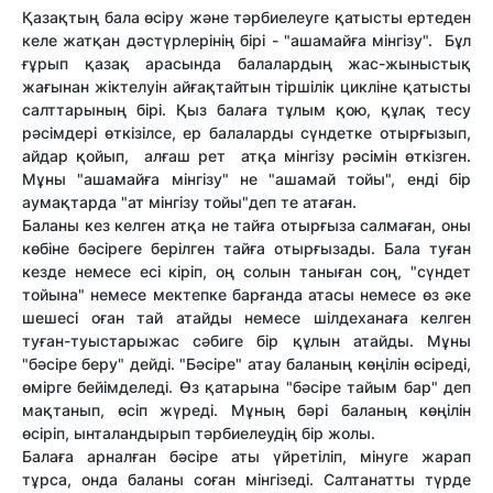
Қазақтың бала өсіру және тәрбиелеуге қатысты ертеден
келе жатқан дәстүрлерінің бірі - "ашамайға мінгізу". Бұл
ғұрып қазақ арасында балалардың жас-жыныстық
жағынан жіктелуін айғақтайтын тіршілік цикліне қатысты
салттарының бірі. Қыз балаға тұлым қою, құлақ тесу
рәсімдері өткізілсе, ер балаларды сүндетке отырғызып,
айдар қойып, алғаш рет атқа мінгізу рәсімін өткізген.
Мұны "ашамайға мінгізу" не "ашамай тойы", енді бір
аумақтарда "ат мінгізу тойы"деп те атаған.
Баланы кез келген атқа не тайға отырғыза салмаған, оны
көбіне бәсіреге берілген тайға отырғызады. Бала туған
кезде немесе есі кіріп, оң солын таныған соң, "сүндет
тойына" немесе мектепке барғанда атасы немесе өз әке
шешесі оған тай атайды немесе шілдеханаға келген
туған-туыстарыжас сәбиге бір құлын атайды. Мұны
"бәсіре беру" дейді. "Бәсіре" атау баланың көңілін өсіреді,
өмірге бейімделеді. Өз қатарына "бәсіре тайым бар" деп
мақтанып, өсіп жүреді. Мұның бәрі баланың көңілін
өсіріп, ынталандырып тәрбиелеудің бір жолы.
Балаға арналған бәсіре аты үйретіліп, мінуге жарап
тұрса, онда баланы соған мінгізеді. Салтанатты түрде