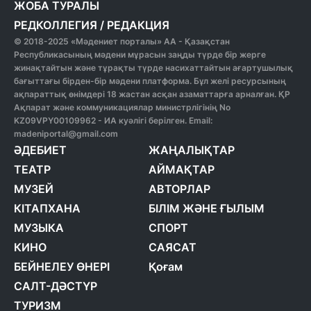
ЖОБА ТУРАЛЫ
РЕДКОЛЛЕГИЯ
/
РЕДАКЦИЯ
© 2018-2025 «Мәдениет порталы» АА - Қазақстан
Республикасының мәдени мұрасын заңды түрде бір жерге
жинақтайтын және тұрақты түрде насихаттайтын ағартушылық
бағыттағы бірден-бір мәдени платформа. Бұл желі ресурсының
ақпараттық өнімдері 18 жастан асқан азаматтарға арналған. ҚР
Ақпарат және коммуникациялар министрлігінің No
KZ09VPY00109962 - ИА куәлігі берілген. Email:
madeniportal@gmail.com
ӘДЕБИЕТ
ЖАҢАЛЫҚТАР
ТЕАТР
АЙМАҚТАР
МУЗЕЙ
АВТОРЛАР
КІТАПХАНА
БІЛІМ ЖӘНЕ ҒЫЛЫМ
МУЗЫКА
СПОРТ
КИНО
САЯСАТ
БЕЙНЕЛЕУ ӨНЕРІ
Қоғам
САЛТ-ДӘСТҮР
ТУРИЗМ