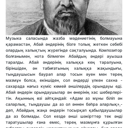
Музыка саласында жазба мәдениетінің болмауына
қарамастан, Абай әндерінің бізге толық жеткен себебі
олардың халықтың жүрегінде сақталуында. Композитор
болғанымен, нота білмеген Абайдың әндері ауызша
таралды. Абай әндерінің халыққа кең таралуына,
біріншіден, ән табиғатының халыққа жақындығы,
тыңдаушысын баурап алар тосын әуен мен терең
мазмұн болса, екіншіден, сол әндерді үлкен сахна -
сахарада нағыз күміс көмей әншілердің орындауы еді.
Абай әндерін орындаушылар ән өнерінің хас шеберлері-
тін. Ақынның өзі айтқандай: «Адам аз мұны біліп ән
саларлық, тыңдаушы да аз ол әннен бәһра аларлық»,-
деп, Абайдың жаңа әндерін тосырқап қабылдаушылар
да аз болмады. Сол кезде әнші шәкірттер тек әнді
таратушылар ғана емес, терең мазмұнға құрылған