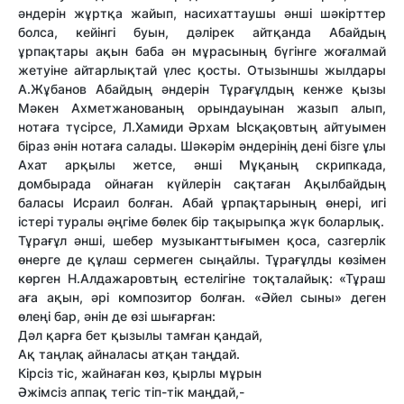
әндерін жұртқа жайып, насихаттаушы әнші шәкірттер
болса, кейінгі буын, дәлірек айтқанда Абайдың
ұрпақтары ақын баба ән мұрасының бүгінге жоғалмай
жетуіне айтарлықтай үлес қосты. Отызыншы жылдары
А.Жұбанов Абайдың әндерін Тұрағұлдың кенже қызы
Мәкен Ахметжанованың орындауынан жазып алып,
нотаға түсірсе, Л.Хамиди Әрхам Ысқақовтың айтуымен
біраз әнін нотаға салады. Шәкәрім әндерінің дені бізге ұлы
Ахат арқылы жетсе, әнші Мұқаның скрипкада,
домбырада ойнаған күйлерін сақтаған Ақылбайдың
баласы Исраил болған. Абай ұрпақтарының өнері, игі
істері туралы әңгіме бөлек бір тақырыпқа жүк боларлық.
Тұрағұл әнші, шебер музыканттығымен қоса, сазгерлік
өнерге де құлаш сермеген сыңайлы. Тұрағұлды көзімен
көрген Н.Алдажаровтың естелігіне тоқталайық: «Тұраш
аға ақын, әрі композитор болған. «Әйел сыны» деген
өлеңі бар, әнін де өзі шығарған:
Дәл қарға бет қызылы тамған қандай,
Ақ таңлақ айналасы атқан таңдай.
Кірсіз тіс, жайнаған көз, қырлы мұрын
Әжімсіз аппақ тегіс тіп-тік маңдай,-