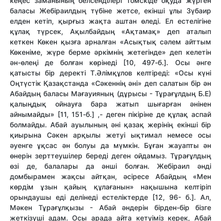
кеңес заманының белсенділері Томскіде оқуда жүрген
баласы Жебіраилдың түбіне жетсе, екінші ұлы Зүбаир
елден кетіп, қырғыз жақта аштан өледі. Ел естелігіне
құлақ түрсек, Ақылбайдың «Ақтамақ» деп аталып
кеткен Көкен қызға арналған «Асықтық сәлем айттым
Көкеніме, жүре берме әркімнің жетегінде» деп келетін
ән-өлеңі де болған көрінеді [10, 497-б.]. Осы әнге
қатысты бір деректі Т.Әлімқұлов келтіреді: «Осы күні
Оңтүстік Қазақстанда «Сәкеннің әні» деп салатын бір ән
Абайдың баласы Мағауияның (дұрысы - Тұрағұлдың Б.Е)
қалыңдық ойнауға бара жатып шығарған әнінен
айнымайды» [11, 151-б.] ,- деген пікіріне де құлақ аспай
болмайды. Абай ауылының әні қазақ жерінің екінші бір
қиырына Сәкен арқылы жетуі ықтимал немесе осы
әуенге ұқсас ән болуы да мүмкін. Бұған жауапты ән
өнерін зерттеушілер береді деген ойдамыз. Тұрағұлдың
өзі де, балалары да әнші болған. Жебіраил әнді
домбырамен жақсы айтқан, әсіресе Абайдың «Мен
көрдім ұзын қайың құлағанын» нақышына келтіріп
орындаушы еді делінеді естеліктерде [12, 96- б.]. Ал,
Мәкен Тұрағұлқызы - Абай әндерін бірден-бір бізге
жеткізуші адам. Осы арада айта кетуіміз керек, Абай