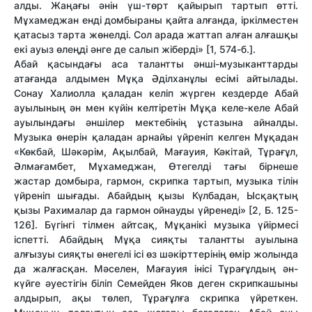
алды. Жаңағы әнін үш-төрт қайырып тартып өтті.
Мұхамеджан енді домбыраны қайта алғанда, іркілместен
қатасыз тарта жөнелді. Сол арада жаттап алған алғашқы
екі ауыз өлеңді әнге де салып жіберді» [1, 574-б.].
Абай қасындағы аса талантты әнші-музыканттарды
атағанда алдымен Мұқа Әділханұлы есімі айтылады.
Сонау Халиолла қаладан келіп жүрген кездерде Абай
ауылының ән мен күйін келтіретін Мұқа келе-келе Абай
ауылындағы әншілер мектебінің ұстазына айналды.
Музыка өнерін қаладан арнайы үйреніп келген Мұқадан
«Көкбай, Шәкәрім, Ақылбай, Мағауия, Кәкітай, Тұрағұл,
Әлмағамбет, Мұхамеджан, Өтегелді тағы бірнеше
жастар домбыра, гармон, скрипка тартып, музыка тілін
үйреніп шығады. Абайдың қызы Күлбадан, Ысқақтың
қызы Рахималар да гармон ойнауды үйренеді» [2, Б. 125-
126]. Бүгінгі тілмен айтсақ, Мұқанікі музыка үйірмесі
іспетті. Абайдың Мұқа сияқты талантты ауылына
алғызуы сияқты өнегелі ісі өз шәкірттерінің өмір жолында
да жалғасқан. Мәселен, Мағауия інісі Тұрағұлдың ән-
күйге әуестігін біліп Семейден Яков деген скрипкашыны
алдырып, ақы төлеп, Тұрағұлға скрипка үйреткен.