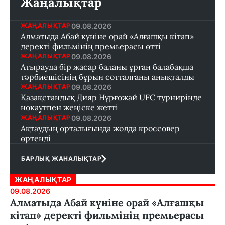
Жаңалықтар
09.08.2026
ЖАҢАЛЫҚТАР
Алматыда Абай күніне орай «Алғашқы кітап»
деректі фильмінің премьерасы өтті
09.08.2026
ЖАҢАЛЫҚТАР
Атырауда бір жасар баланы ұрған балабақша
тәрбиешісінің бұрын сотталғаны анықталды
09.08.2026
ЖАҢАЛЫҚТАР
Қазақстандық Дияр Нұрғожай UFC турнирінде
нокаутпен жеңіске жетті
09.08.2026
ЖАҢАЛЫҚТАР
Ақтаудың орталығында жолда кроссовер
өртенді
БАРЛЫҚ ЖАНАЛЫҚТАР
ЖАҢАЛЫҚТАР
09.08.2026
Алматыда Абай күніне орай «Алғашқы
кітап» деректі фильмінің премьерасы