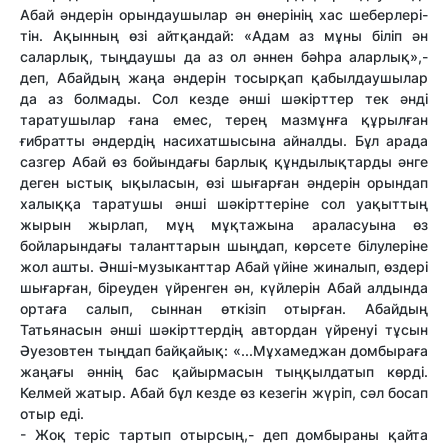
Абай әндерін орындаушылар ән өнерінің хас шеберлері-
тін. Ақынның өзі айтқандай: «Адам аз мұны біліп ән
саларлық, тыңдаушы да аз ол әннен бәһра аларлық»,-
деп, Абайдың жаңа әндерін тосырқап қабылдаушылар
да аз болмады. Сол кезде әнші шәкірттер тек әнді
таратушылар ғана емес, терең мазмұнға құрылған
ғибратты әндердің насихатшысына айналды. Бұл арада
сазгер Абай өз бойындағы барлық құндылықтарды әнге
деген ыстық ықыласын, өзі шығарған әндерін орындап
халыққа таратушы әнші шәкірттеріне сол уақыттың
жырын жырлап, мұң мұқтажына араласуына өз
бойларындағы таланттарын шыңдап, көрсете білулеріне
жол ашты. Әнші-музыканттар Абай үйіне жиналып, өздері
шығарған, біреуден үйренген ән, күйлерін Абай алдында
ортаға салып, сыннан өткізіп отырған. Абайдың
Татьянасын әнші шәкірттердің автордан үйренуі тұсын
Әуезовтен тыңдап байқайық: «...Мұхамеджан домбыраға
жаңағы әннің бас қайырмасын тыңқылдатып көрді.
Келмей жатыр. Абай бұл кезде өз кезегін жүріп, сәл босап
отыр еді.
- Жоқ теріс тартып отырсың,- деп домбыраны қайта