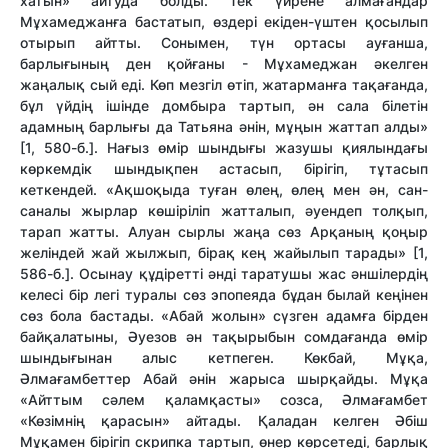
хатын» айтуда болды. Тек үйрене алмағандар
Мұхамеджанға бастатып, өздері екіден-үштен қосылып
отырып айтты. Сонымен, түн ортасы ауғанша,
барлығының ден қойғаны - Мұхамеджан әкелген
жаңалық сый еді. Көп мезгіл өтіп, жатарманға тақағанда,
бұл үйдің ішінде домбыра тартып, ән сала білетін
адамның барлығы да Татьяна әнін, мұңын жаттап алды»
[1, 580-б.]. Нағыз өмір шындығы жазушы қиялындағы
көркемдік шындықпен астасып, бірігіп, тұтасып
кеткендей. «Ақшоқыда туған өлең, өлең мен ән, сан-
саналы жырлар көшіріліп жатталып, әуендеп толқып,
тарап жатты. Алуан сырлы жаңа сөз Арқаның қоңыр
желіндей жай жылжып, бірақ кең жайылып тарады» [1,
586-б.]. Осынау құдіретті әнді таратушы жас әншілердің
келесі бір легі туралы сөз эпопеяда бұдан былай кеңінен
сөз бола бастады. «Абай жолын» сүзген адамға бірден
байқалатыны, Әуезов ән тақырыбын сомдағанда өмір
шындығынан алыс кетпеген. Көкбай, Мұқа,
Әлмағамбеттер Абай әнін жарыса шырқайды. Мұқа
«Айттым сәлем қаламқасты» созса, Әлмағамбет
«Көзімнің қарасын» айтады. Қаладан келген Әбіш
Мұқамен бірігіп скрипка тартып, өнер көрсетеді, барлық