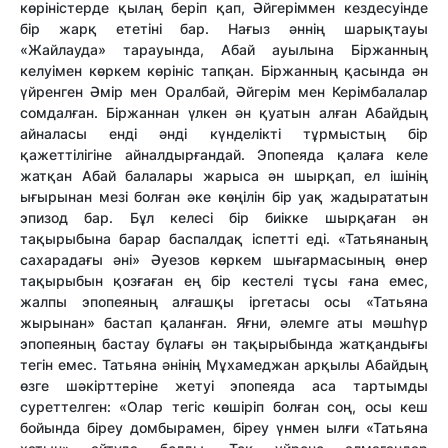
көріністерде қылаң беріп қап, Әйгеріммен кездесуінде
бір жарқ ететіні бар. Нағыз әннің шарықтауы
«Жайлауда» тарауында, Абай ауылына Біржанның
келуімен көркем көрініс тапқан. Біржанның қасында ән
үйренген Әмір мен Оралбай, Әйгерім мен Керімбалалар
сомдалған. Біржаннан үлкен ән қуатын алған Абайдың
айналасы енді әнді күнделікті тұрмыстың бір
қажеттілігіне айналдырғандай. Эпопеяда қалаға келе
жатқан Абай балалары жарыса ән шырқап, ел ішінің
ығырынан мезі болған әке көңілін бір уақ жадырататын
эпизод бар. Бұл келесі бір биікке шырқаған ән
тақырыбына барар баспалдақ іспетті еді. «Татьянаның
сахарадағы әні» Әуезов көркем шығармасының өнер
тақырыбын қозғаған ең бір кестелі тұсы ғана емес,
жалпы эпопеяның алғашқы іргетасы осы «Татьяна
жырынан» бастап қаланған. Яғни, әлемге аты мәшһүр
эпопеяның бастау бұлағы ән тақырыбында жатқандығы
тегін емес. Татьяна әнінің Мұхамеджан арқылы Абайдың
өзге шәкірттеріне жетуі эпопеяда аса тартымды
суреттелген: «Олар тегіс көшіріп болған соң, осы кеш
бойында біреу домбырамен, біреу үнмен ылғи «Татьяна