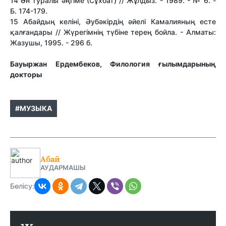
14 Ән туралы әңгіме (Сұхбат) // Жұлдыз. - 1989. - № 6. -
Б. 174-179.
15 Абайдың келіні, Әубәкірдің әйелі Камалияның есте
қалғандары // Жүрегімнің түбіне терең бойла. - Алматы:
Жазушы, 1995. - 296 б.
Бауыржан Ердембеков, Филология ғылымдарының
докторы
#МУЗЫКА
Абай
АУДАРМАШЫ
Бөлісу: