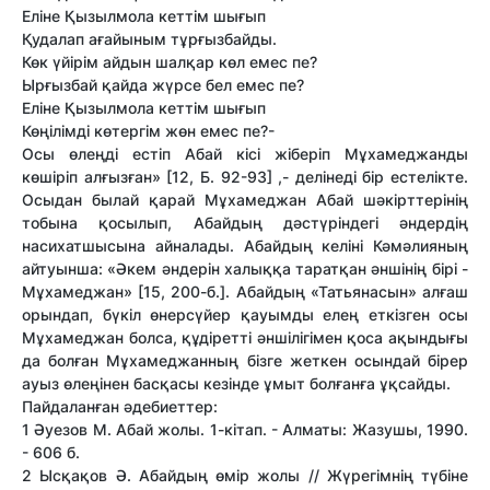
Еліне Қызылмола кеттім шығып
Қудалап ағайыным тұрғызбайды.
Көк үйірім айдын шалқар көл емес пе?
Ырғызбай қайда жүрсе бел емес пе?
Еліне Қызылмола кеттім шығып
Көңілімді көтергім жөн емес пе?-
Осы өлеңді естіп Абай кісі жіберіп Мұхамеджанды
көшіріп алғызған» [12, Б. 92-93] ,- делінеді бір естелікте.
Осыдан былай қарай Мұхамеджан Абай шәкірттерінің
тобына қосылып, Абайдың дәстүріндегі әндердің
насихатшысына айналады. Абайдың келіні Кәмәлияның
айтуынша: «Әкем әндерін халыққа таратқан әншінің бірі -
Мұхамеджан» [15, 200-б.]. Абайдың «Татьянасын» алғаш
орындап, бүкіл өнерсүйер қауымды елең еткізген осы
Мұхамеджан болса, құдіретті әншілігімен қоса ақындығы
да болған Мұхамеджанның бізге жеткен осындай бірер
ауыз өлеңінен басқасы кезінде ұмыт болғанға ұқсайды.
Пайдаланған әдебиеттер:
1 Әуезов М. Абай жолы. 1-кітап. - Алматы: Жазушы, 1990.
- 606 б.
2 Ысқақов Ә. Абайдың өмір жолы // Жүрегімнің түбіне