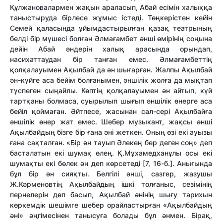
Құлжановалармен жақын араласып, Абай есімін халыққа
таныстыруда бірлесе жұмыс істеді. Төңкерістен кейін
Семей қаласында ұйымдастырылған қазақ театрының
белді бір мүшесі болған Әлмағамбет әнші өмірінің соңына
дейін Абай әндерін халық арасында орындап,
насихаттаудан бір танған емес. Әлмағамбеттің
қолқалауымен Ақылбай да ән шығарған. Жалпы Ақылбай
ән-күйге аса бейім болғанымен, әншілік жолға да мықтап
түспеген сыңайлы. Көптің қолқалауымен ән айтып, күй
тартқаны болмаса, суырылып шығып әншілік өнерге аса
бейіл қоймаған. Әйтпесе, жасынан сал-сері Ақылбайға
әншілік өнер жат емес. Шебер музыкант, жақсы әнші
Ақылбайдың бізге бір ғана әні жеткен. Оның өзі екі ауызы
ғана сақталған. «Бір ән тауып Әлекең бер деген соң» деп
басталатын екі шумақ өлең. Қ.Мұхамедханұлы осы екі
шумақты екі бөлек ән деп көрсетеді [7, 16-б.]. Анығында
бұл бір ән сияқты. Белгілі әнші, сазгер, жазушы
Ж.Кәрменовтің Ақылбайдың ішкі толғаныс, сезімінің
пернелерін дөп басып, Ақылбай әнінің шығу тарихын
көркемдік шешімге шебер орайластырған «Ақылбайдың
әні» әңгімесінен танысуға болады бұл әнмен. Бірақ,