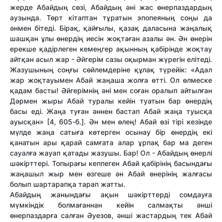
жерде Абайдың сөзі, Абайдың әні жас өнерпаздардың
аузында. Төрт кітаптан тұратын эпопеяның соңы да
әнмен бітеді. Бірақ, қайғылы, қазақ даласына жаңалық
шашқан ұлы өнердің иесін жоқтаған азалы ән. Ән өнерін
ерекше қадірлеген кемеңгер ақынның қабірінде жоқтау
айтқан асыл жар - Әйгерім сазы оқырман жүрегін елітеді.
Жазушының соңғы сөйлемдеріне құлақ түрейік: «Адал
жар жоқтауымен Абай жаңаша жолға өтті. Ол өлмеске
қадам басты! Әйгерімнің әні мен соған оралып айтылған
Дәрмен жыры Абай туралы кейін туатын бар өнердің
басы еді. Жаңа туған әннен бастап Абай жаңа туысқа
ауысқан» [4, 605-б.]. Ән мен өлең! Абай өзі тірі кезінде
мүлде жаңа сатыға көтерген осынау бір өнердің екі
қанатын ары қарай самғата алар ұрпақ бар ма деген
сауалға жауап қатады жазушы. Бар! Ол - Абайдың өнерлі
шәкірттері. Топырағы кеппеген Абай қабірінің басындағы
жаңашыл жыр мен өзгеше ән Абай өнерінің жалғасы
болып шартарапқа тарап жатты.
Абайдың жанындағы ақын шәкірттерді сомдауға
мүмкіндік болмағаннан кейін салмақты әнші
өнерпаздарға салған Әуезов, әнші жастардың тек Абай