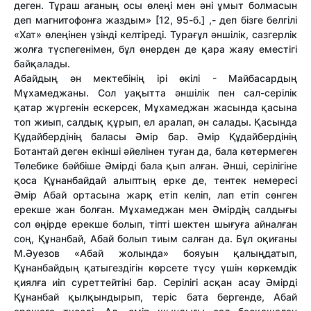
деген. Тұраш ағаның осы өлеңі мен әні ұмыт болмасын
деп магнитофонға жаздым» [12, 95-б.] ,- деп бізге белгілі
«Хат» өлеңінен үзінді келтіреді. Турағұл әншілік, сазгерлік
жолға түспегенімен, бұл өнерден де қара жаяу еместігі
байқалады.
Абайдың ән мектебінің ірі өкілі - Майбасардың
Мұхамеджаны. Сол уақытта әншілік пен сал-серілік
қатар жүргенін ескерсек, Мұхамеджан жасында қасына
топ жиып, салдық құрып, ел аралап, ән салады. Қасында
Құдайбердінің баласы Әмір бар. Әмір Құдайбердінің
Ботантай деген екінші әйелінен туған да, бала көтермеген
Төлебике бәйбіше Әмірді бала қып алған. Әнші, серілігіне
қоса Құнанбайдай алыптың ерке де, тентек немересі
Әмір Абай ортасына жарқ етіп келіп, лап етіп сөнген
ерекше жан болған. Мұхамеджан мен Әмірдің салдығы
сол өңірде ерекше болып, тіпті шектен шығуға айналған
соң, Құнанбай, Абай болып тиым салған да. Бұл оқиғаны
М.Әуезов «Абай жолында» бояуын қалыңдатып,
Құнанбайдың қатыгездігін көрсете түсу үшін көркемдік
қиялға иіп суреттейтіні бар. Серілігі асқан асау Әмірді
Құнанбай қылқындырып, теріс бата бергенде, Абай