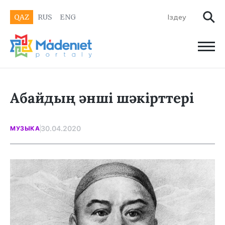
QAZ
RUS
ENG
Абайдың әнші шәкірттері
30.04.2020
МУЗЫКА