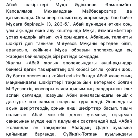
Абай шәкірттері Мұқа Әділханов, Әлмағамбет
Қапсалямов, Мұхамеджан Майбасаровтар да
қатынасады. Осы өнер салыстыру жарысында бас бәйге
Мұқаға беріледі» [3, 283-б.]. Абай дүниеден өткен соң,
ұлы ақынды еске алу кештерінде Мұқа, Әлмағамбеттер
ұстаз әндерін айтып, күй орындаған. Абайдың талантты
шәкірті деп таныған М.Әуезов Мұқаны ертеден біліп,
араласып, кейіннен Мұқа образын эпопеясында ең
жарқын бейнелердің бірі ретінде сомдады.
Жалпы «Абай жолы» эпопеясындағы әнші-ақындар
бейнесі деген тақырыптың әлі көбесі сөгіле қойған жоқ.
Әу баста эпопеяның кейінгі екі кітабында Абай және оның
маңайындағы шәкірттері тақырыбын көтермек болған
М.Әуезовтің жоспары саяси қысымның салдарынан іске
аспай қалғанда, жазушы Абай айналасындағы әншілік
дәстүрге көп салмақ салуына тура келді. Эпопеядағы
ақын шәкірттердің орнын әнші шәкірттер басып, тиым
салынған Абай мектебі деген ұғымның оқырман
санасынан мүлде өшіп қалуынан сақтағандай еді. «Абай
жолында» ән тақырыбы Абайдың Ділдә ауылына
қайындап барғанда, Сүйіндік-Тоғжан ауылындағы