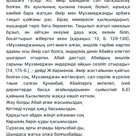
арашаға түседі. Ал, өмір шындығы сәл басқашалау
болған. Өз ауылының қызына ғашық болып, ырыққа
көнбей бара жатқан Әмір мен Мұхамеджанды арбаға
таңып қойғаны рас. Бірақ немересін қылқындырып,
ешқандай теріс бата бермеген. Таңылып жатып намазын
бұзып, ән айтқан екеуіне дауа жоқ екенін біліп,
босаттырып жіберген екен [қараңыз: 13, Б. 129-130].
«Мұхамеджанның үлгі-өнеге алған, әншілік тәрбие көрген
адамы осы Әмір сал болса, әндерінің денін Абайға еліктеп
шығарып отырған. Абай дәстүрі, Абайдың әншілік
сарыны Мұхамеджан әндерінде айқын сезіліп отырады»
[14, 175-б.] ,- дейді Ж.Кәрменов. Әмір жастайынан қайтыс
болған соң, Мұхамеджан жетімсіреп, сал-серілік жүрісіне
тиым салған Құнанбай, Абайларға өкпелеп, (кей
деректерде басқа ағайындарымен сыйыспай Б.Е)
қайнына Қызылмола жаққа көшіп кеткен.
Жау болды Абай ағам жасымыздан,
Кетпеді күнде қиқу басымыздан.
Қорқытып әбден жеңіп алғаннан соң
Көршінің бәрін қуды қасымыздан.
Сұрасаң арғы атамды Ырғызбай-ды,
Шындаса жатқа олжа болғызбайды.