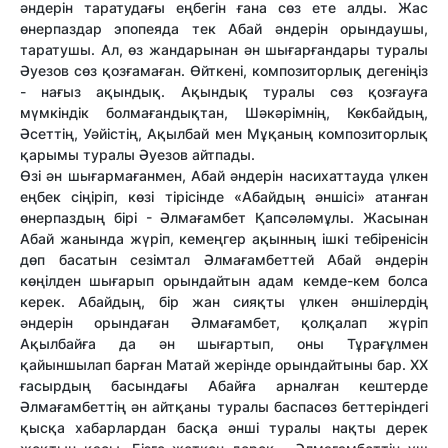
әндерін таратудағы еңбегін ғана сөз ете алды. Жас
өнерпаздар эпопеяда тек Абай әндерін орындаушы,
таратушы. Ал, өз жандарынан ән шығарғандары туралы
Әуезов сөз қозғамаған. Өйткені, композиторлық дегеніңіз
- нағыз ақындық. Ақындық туралы сөз қозғауға
мүмкіндік болмағандықтан, Шәкәрімнің, Көкбайдың,
Әсеттің, Уәйістің, Ақылбай мен Мұқаның композиторлық
қарымы туралы Әуезов айтпады.
Өзі ән шығармағанмен, Абай әндерін насихаттауда үлкен
еңбек сіңіріп, көзі тірісінде «Абайдың әншісі» атанған
өнерпаздың бірі - Әлмағамбет Қапсәләмұлы. Жасынан
Абай жанында жүріп, кемеңгер ақынның ішкі тебіренісін
дөп басатын сезімтал Әлмағамбеттей Абай әндерін
көңілден шығарып орындайтын адам кемде-кем болса
керек. Абайдың, бір жан сияқты үлкен әншілердің
әндерін орындаған Әлмағамбет, қолқалап жүріп
Ақылбайға да ән шығартып, оны Тұрағұлмен
қайыншылап барған Матай жерінде орындайтыны бар. ХХ
ғасырдың басындағы Абайға арналған кештерде
Әлмағамбеттің ән айтқаны туралы баспасөз беттеріндегі
қысқа хабарлардан басқа әнші туралы нақты дерек