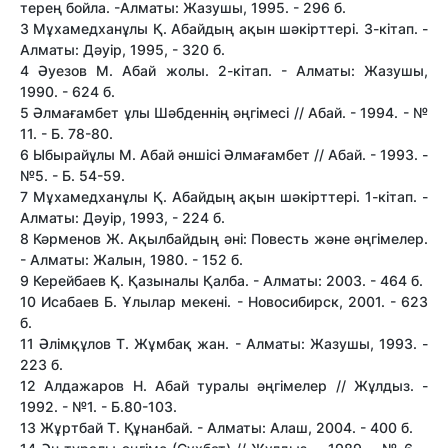
терең бойла. -Алматы: Жазушы, 1995. - 296 б.
3 Мұхамедханұлы Қ. Абайдың ақын шәкірттері. 3-кітап. -
Алматы: Дәуір, 1995, - 320 б.
4 Әуезов М. Абай жолы. 2-кітап. - Алматы: Жазушы,
1990. - 624 б.
5 Әлмағамбет ұлы Шәбденнің әңгімесі // Абай. - 1994. - №
11. - Б. 78-80.
6 Ыбырайұлы М. Абай әншісі Әлмағамбет // Абай. - 1993. -
№5. - Б. 54-59.
7 Мұхамедханұлы Қ. Абайдың ақын шәкірттері. 1-кітап. -
Алматы: Дәуір, 1993, - 224 б.
8 Кәрменов Ж. Ақылбайдың әні: Повесть және әңгімелер.
- Алматы: Жалын, 1980. - 152 б.
9 Керейбаев Қ. Қазыналы Қалба. - Алматы: 2003. - 464 б.
10 Исабаев Б. Ұлылар мекені. - Новосибирск, 2001. - 623
б.
11 Әлімқұлов Т. Жұмбақ жан. - Алматы: Жазушы, 1993. -
223 б.
12 Алдажаров Н. Абай туралы әңгімелер // Жұлдыз. -
1992. - №1. - Б.80-103.
13 Жұртбай Т. Құнанбай. - Алматы: Алаш, 2004. - 400 б.