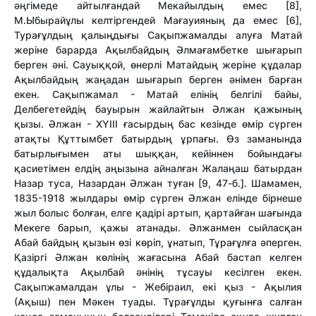
әңгімеде айтылғандай Мекайылдың емес [8],
М.Ыбырайұлы келтіргендей Мағауияның да емес [6],
Турағұлдың қалыңдығы Сақыпжамалды алуға Матай
жеріне барарда Ақылбайдың Әлмағамбетке шығарып
берген әні. Сауыққой, өнерлі Матайдың жеріне құдалар
Ақылбайдың жаңадан шығарып берген әнімен барған
екен. Сақыпжамал - Матай елінің белгілі байы,
Делбегетейдің бауырын жайлайтын Әлжан қажының
қызы. Әлжан - ХҮІІІ ғасырдың бас кезінде өмір сүрген
атақты Құттымбет батырдың ұрпағы. Өз заманында
батырлығымен аты шыққан, кейіннен бойындағы
қасиетімен елдің аңызына айналған Жалаңаш батырдан
Назар туса, Назардан Әлжан туған [9, 47-б.]. Шамамен,
1835-1918 жылдары өмір сүрген Әлжан елінде бірнеше
жыл болыс болған, елге қадірі артып, қартайған шағында
Мекеге барып, қажы атанады. Әлжанмен сыйласқан
Абай байдың қызын өзі көріп, ұнатып, Тұрағұлға әперген.
Қазіргі Әлжан көлінің жағасына Абай бастап келген
құдалықта Ақылбай әнінің тұсауы кесілген екен.
Сақыпжамалдан ұлы - Жебіраил, екі қыз - Ақылия
(Ақыш) пен Мәкен туады. Тұрағұлды қуғынға салған