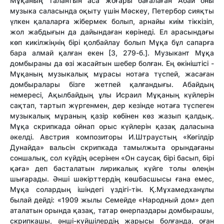
Мұқаның талантын аса жоғары бағалаған Абай оны
музыка саласында оқыту үшін Мәскеу, Петербор сияқты
үлкен қалаларға жібермек болып, арнайы киім тіккізіп,
жол жабдығын да дайындаған көрінеді. Ел арасындағы
көп кикілжіңнің бірі қолбайлау болып Мұқа бұл сапарға
бара алмай қалған екен [3, 279-б.]. Музыкант Мұқа
домбыраны да өзі жасайтын шебер болған. Ең өкініштісі -
Мұқаның музыкалық мұрасы нотаға түспей, жасаған
домбыралары бізге жетпей қалғандығы. Абайдың
немересі, Ақылбайдың ұлы Исраил Мұқаның күйлерін
сақтап, тартып жүргенмен, дер кезінде нотаға түспеген
музыкалық мұраның қазір көбінен көз жазып қалдық.
Мұқа скрипкада ойнап орыс күйлерін қазақ даласына
әкелді. Австрия композиторы И.Штраустың «Көгілдір
Дунайда» вальсін скрипкада тамылжыта орындағаны
соншалық, сол күйдің әсерінен «Он саусақ бірі басып, бірі
қаға» деп басталатын лирикалық күйге толы өлеңін
шығарады. Әнші шәкірттердің көшбасшысы ғана емес,
Мұқа солардың ішіндегі үздігі-тін. Қ.Мұхамедханұлы
былай дейді: «1909 жылы Семейде «Народный дом» деп
аталатын орында қазақ, татар өнерпаздары домбырашы,
скрипкашы, әнші-күйшілердің жарысы болғанда, оған