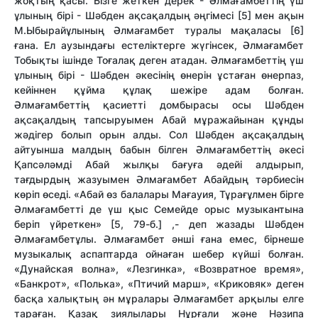
жоқтың қасы. Бізге жеткен дерек - Әлмағамбеттің үш
ұлының бірі - Шәбден ақсақалдың әңгімесі [5] мен ақын
М.Ыбырайұлының Әлмағамбет туралы мақаласы [6]
ғана. Ел аузындағы естеліктерге жүгінсек, Әлмағамбет
Тобықты ішінде Тоғалақ деген атадан. Әлмағамбеттің үш
ұлының бірі - Шәбден әкесінің өнерін ұстаған өнерпаз,
кейіннен құйма құлақ шежіре адам болған.
Әлмағамбеттің қасиетті домбырасы осы Шәбден
ақсақалдың тапсыруымен Абай мұражайынан құнды
жәдігер болып орын алды. Сол Шәбден ақсақалдың
айтуынша малдың бабын білген Әлмағамбеттің әкесі
Қапсәләмді Абай жылқы бағуға әдейі алдырып,
тағдырдың жазуымен Әлмағамбет Абайдың тәрбиесін
көріп өседі. «Абай өз балалары Мағауия, Тұрағұлмен бірге
Әлмағамбетті де үш қыс Семейде орыс музыкантына
беріп үйреткен» [5, 79-б.] ,- деп жазады Шәбден
Әлмағамбетұлы. Әлмағамбет әнші ғана емес, бірнеше
музыкалық аспаптарда ойнаған шебер күйші болған.
«Дунайская волна», «Лезгинка», «Возвратное время»,
«Банкрот», «Полька», «Птичий марш», «Криковяк» деген
басқа халықтың ән мұралары Әлмағамбет арқылы елге
тараған. Қазақ зиялылары Нұрғали және Нәзипа