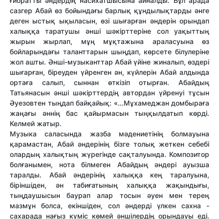
ғибратты әндердің насихатшысына айналды. Бұл арада
сазгер Абай өз бойындағы барлық құндылықтарды әнге
деген ыстық ықыласын, өзі шығарған әндерін орындап
халыққа таратушы әнші шәкірттеріне сол уақыттың
жырын жырлап, мұң мұқтажына араласуына өз
бойларындағы таланттарын шыңдап, көрсете білулеріне
жол ашты. Әнші-музыканттар Абай үйіне жиналып, өздері
шығарған, біреуден үйренген ән, күйлерін Абай алдында
ортаға салып, сыннан өткізіп отырған. Абайдың
Татьянасын әнші шәкірттердің автордан үйренуі тұсын
Әуезовтен тыңдап байқайық: «...Мұхамеджан домбыраға
жаңағы әннің бас қайырмасын тыңқылдатып көрді.
Келмей жатыр.
Музыка саласында жазба мәдениетінің болмауына
қарамастан, Абай әндерінің бізге толық жеткен себебі
олардың халықтың жүрегінде сақталуында. Композитор
болғанымен, нота білмеген Абайдың әндері ауызша
таралды. Абай әндерінің халыққа кең таралуына,
біріншіден, ән табиғатының халыққа жақындығы,
тыңдаушысын баурап алар тосын әуен мен терең
мазмұн болса, екіншіден, сол әндерді үлкен сахна -
сахарада нағыз күміс көмей әншілердің орындауы еді.