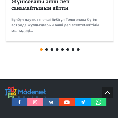
Жүнісованы әнші деп
санамайтынын айтты
Бұлбұл дауысты әнші Бибігүл Төлегенова бүгінгі
эстрада жұлдыздарын әнші деп есептемейтінін
мәлімдеді...