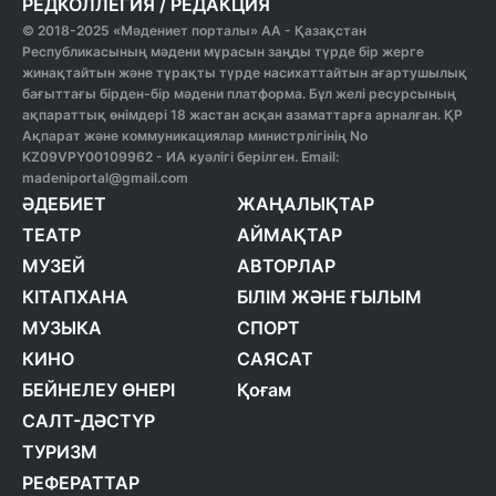
РЕДКОЛЛЕГИЯ
/
РЕДАКЦИЯ
© 2018-2025 «Мәдениет порталы» АА - Қазақстан
Республикасының мәдени мұрасын заңды түрде бір жерге
жинақтайтын және тұрақты түрде насихаттайтын ағартушылық
бағыттағы бірден-бір мәдени платформа. Бұл желі ресурсының
ақпараттық өнімдері 18 жастан асқан азаматтарға арналған. ҚР
Ақпарат және коммуникациялар министрлігінің No
KZ09VPY00109962 - ИА куәлігі берілген. Email:
madeniportal@gmail.com
ӘДЕБИЕТ
ЖАҢАЛЫҚТАР
ТЕАТР
АЙМАҚТАР
МУЗЕЙ
АВТОРЛАР
КІТАПХАНА
БІЛІМ ЖӘНЕ ҒЫЛЫМ
МУЗЫКА
СПОРТ
КИНО
САЯСАТ
БЕЙНЕЛЕУ ӨНЕРІ
Қоғам
САЛТ-ДӘСТҮР
ТУРИЗМ
РЕФЕРАТТАР