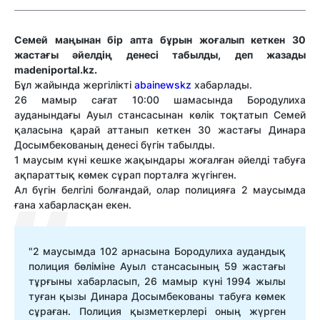
Семей маңынан бір апта бұрын жоғалып кеткен 30
жастағы әйелдің денесі табылды, деп жазады
madeniportal.kz.
Бұл жайында жергілікті
abainewskz
хабарлады.
26 мамыр сағат 10:00 шамасында Бородулиха
ауданындағы Ауыл стансасынан көлік тоқтатып Семей
қаласына қарай аттанып кеткен 30 жастағы Динара
Досымбекованың денесі бүгін табылды.
1 маусым күні кешке жақындары жоғалған әйелді табуға
ақпараттық көмек сұрап порталға жүгінген.
Ал бүгін белгілі болғандай, олар полицияға 2 маусымда
ғана хабарласқан екен.
"2 маусымда 102 арнасына Бородулиха аудандық
полиция бөліміне Ауыл стансасының 59 жастағы
тұрғыны хабарласып, 26 мамыр күні 1994 жылы
туған қызы Динара Досымбекованы табуға көмек
сұраған. Полиция қызметкерлері оның жүрген