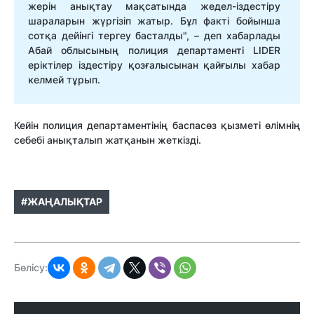
жерін анықтау мақсатында жедел-іздестіру
шараларын жүргізіп жатыр. Бұл факті бойынша
сотқа дейінгі тергеу басталды", – деп хабарлады
Абай облысының полиция департаменті LIDER
еріктілер іздестіру қозғалысынан қайғылы хабар
келмей тұрып.
Кейін полиция департаментінің баспасөз қызметі өлімнің
себебі анықталып жатқанын жеткізді.
#ЖАҢАЛЫҚТАР
Бөлісу: