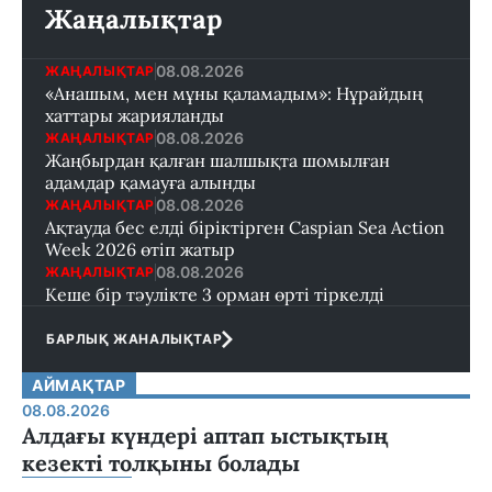
Жаңалықтар
08.08.2026
ЖАҢАЛЫҚТАР
«Анашым, мен мұны қаламадым»: Нұрайдың
хаттары жарияланды
08.08.2026
ЖАҢАЛЫҚТАР
Жаңбырдан қалған шалшықта шомылған
адамдар қамауға алынды
08.08.2026
ЖАҢАЛЫҚТАР
Ақтауда бес елді біріктірген Caspian Sea Action
Week 2026 өтіп жатыр
08.08.2026
ЖАҢАЛЫҚТАР
Кеше бір тәулікте 3 орман өрті тіркелді
БАРЛЫҚ ЖАНАЛЫҚТАР
АЙМАҚТАР
08.08.2026
Алдағы күндері аптап ыстықтың
кезекті толқыны болады