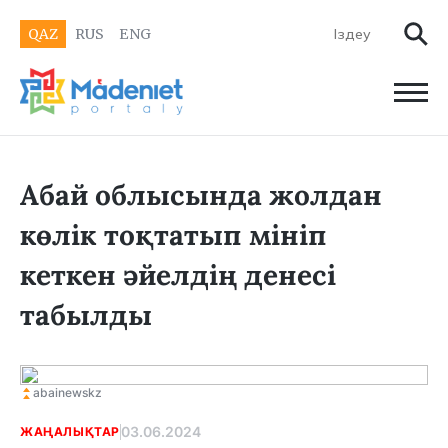
QAZ
RUS
ENG
Абай облысында жолдан
көлік тоқтатып мініп
кеткен әйелдің денесі
табылды
abainewskz
03.06.2024
ЖАҢАЛЫҚТАР