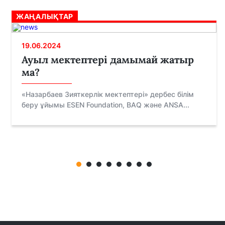
ЖАҢАЛЫҚТАР
19.06.2024
Ауыл мектептері дамымай жатыр
ма?
«Назарбаев Зияткерлік мектептері» дербес білім
беру ұйымы ESEN Foundation, BAQ және ANSA...