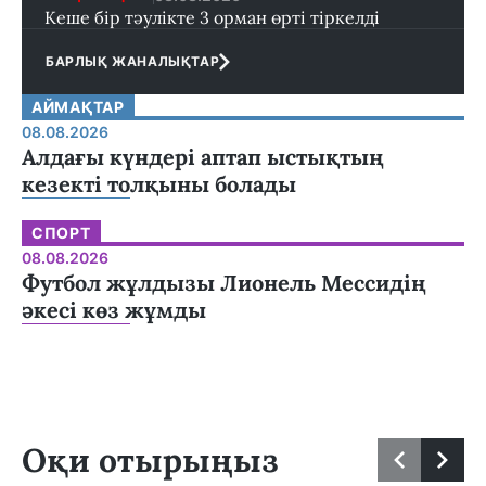
Кеше бір тәулікте 3 орман өрті тіркелді
БАРЛЫҚ ЖАНАЛЫҚТАР
АЙМАҚТАР
08.08.2026
Алдағы күндері аптап ыстықтың
кезекті толқыны болады
СПОРТ
08.08.2026
Футбол жұлдызы Лионель Мессидің
әкесі көз жұмды
Оқи отырыңыз