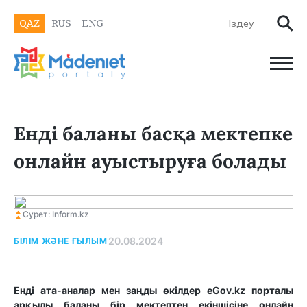
QAZ
RUS
ENG
Енді баланы басқа мектепке
онлайн ауыстыруға болады
Сурет: Inform.kz
20.08.2024
БІЛІМ ЖӘНЕ ҒЫЛЫМ
Енді ата-аналар мен заңды өкілдер eGov.kz порталы
арқылы баланы бір мектептен екіншісіне онлайн