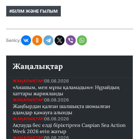
#БІЛІМ ЖӘНЕ ҒЫЛЫМ
Бөлісу:
Жаңалықтар
08.08.2026
ЖАҢАЛЫҚТАР
«Анашым, мен мұны қаламадым»: Нұрайдың
хаттары жарияланды
08.08.2026
ЖАҢАЛЫҚТАР
Жаңбырдан қалған шалшықта шомылған
адамдар қамауға алынды
08.08.2026
ЖАҢАЛЫҚТАР
Ақтауда бес елді біріктірген Caspian Sea Action
Week 2026 өтіп жатыр
08.08.2026
ЖАҢАЛЫҚТАР