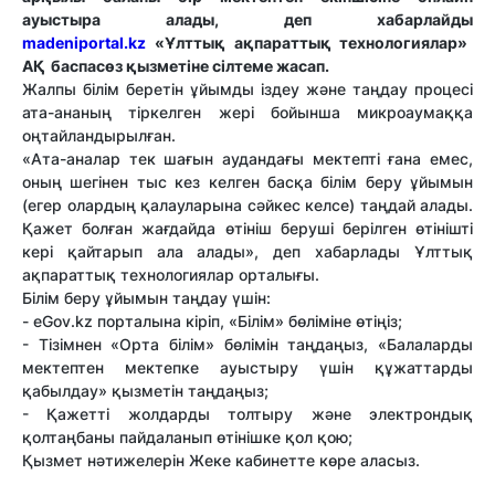
ауыстыра алады, деп хабарлайды
madeniportal.kz
«Ұлттық ақпараттық технологиялар»
АҚ баспасөз қызметіне сілтеме жасап.
Жалпы білім беретін ұйымды іздеу және таңдау процесі
ата-ананың тіркелген жері бойынша микроаумаққа
оңтайландырылған.
«Ата-аналар тек шағын аудандағы мектепті ғана емес,
оның шегінен тыс кез келген басқа білім беру ұйымын
(егер олардың қалауларына сәйкес келсе) таңдай алады.
Қажет болған жағдайда өтініш беруші берілген өтінішті
кері қайтарып ала алады», деп хабарлады Ұлттық
ақпараттық технологиялар орталығы.
Білім беру ұйымын таңдау үшін:
- eGov.kz порталына кіріп, «Білім» бөліміне өтіңіз;
- Тізімнен «Орта білім» бөлімін таңдаңыз, «Балаларды
мектептен мектепке ауыстыру үшін құжаттарды
қабылдау» қызметін таңдаңыз;
- Қажетті жолдарды толтыру және электрондық
қолтаңбаны пайдаланып өтінішке қол қою;
Қызмет нәтижелерін Жеке кабинетте көре аласыз.