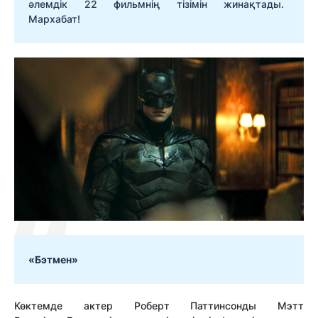
әлемдік 22 фильмнің тізімін жинақтады.
Мархабат!
«Бэтмен»
Көктемде актер Роберт Паттинсонды Мэтт