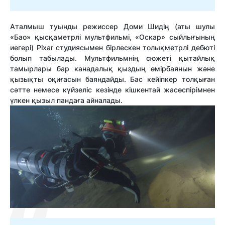
Аталмыш туынды режиссер Доми Шидің (аты шулы
«Бао» қысқаметрлі мультфильмі, «Оскар» сыйлығының
иегері) Pixar студиясымен бірлескен толықметрлі дебюті
болып табылады. Мультфильмнің сюжеті қытайлық
тамырлары бар канадалық қыздың өмірбаянын және
қызықты оқиғасын баяндайды. Бас кейіпкер толқыған
сәтте немесе күйзеліс кезінде кішкентай жасөспірімнен
үлкен қызыл пандаға айналады.