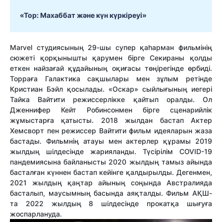
«
Тор: Махаббат және күн күркіреуі
»
Marvel cтудиясының 29-шы супер қаһарман фильмінің
сюжеті қорқынышты қарумен бірге Секираны қолды
еткен найзағай құдайының оқиғасы төңірегінде өрбиді.
Торраға Галактика сақшылары мен зұлым ретінде
Кристиан Бэйл қосылады. «Оскар» сыйлығының иегері
Тайка Вайтити режиссерлікке қайтып оралды. Ол
Дженнифер Кейт Робинсонмен бірге сценарийлік
жұмыстарға қатысты. 2018 жылдан бастап Актер
Хемсворт пен режиссер Вайтити фильм идеяларын жаза
бастады. Фильмнің атауы мен актерлер құрамы 2019
жылдың шілдесінде жарияланды. Түсірілім COVID-19
пандемиясына байланысты 2020 жылдың тамыз айында
басталған күннен бастап кейінге қалдырылды. Дегенмен,
2021 жылдың қаңтар айының соңында Австралияда
басталып, маусымның басында аяқталды. Фильм АҚШ-
та 2022 жылдың 8 шілдесінде прокатқа шығуға
жоспарлануда.