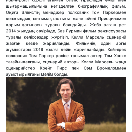
шығармашылығына негізделген биографиялық фильм.
Оқиға Элвистің менеджер полковник Том Паркермен
көпжылдық ынтымақтастығы және әйелі Присциламен
қарым-қатынасы туралы баяндайды. Жоба алғаш рет
2014 жылдың сәуірінде, Баз Лурман фильм режиссурасы
туралы келіссөздер жүргізіп, Келли Марсель сценарий
жазған кезде жарияланды. Фильмнің одан арғы
жұмыстары 2019 жылға дейін жарияланбады. Кейінірек
полковник Том Паркер рөліне танымал актер Том Хэнкс
тағайындалғаны, сценарий авторы Келли Марсель жаңа
сценарийстер Крейг Пирс пен Сэм Бромеломмен
ауыстырылғаны мәлім болды.