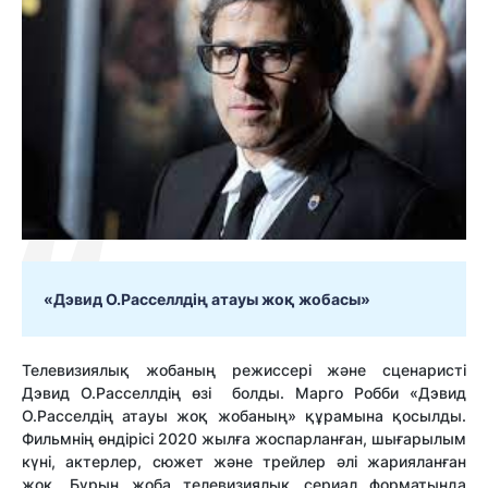
«Дэвид О.Расселлдің атауы жоқ жобасы»
Телевизиялық жобаның режиссері және сценаристі
Дэвид О.Расселлдің өзі болды. Марго Робби «Дэвид
О.Расселдің атауы жоқ жобаның» құрамына қосылды.
Фильмнің өндірісі 2020 жылға жоспарланған, шығарылым
күні, актерлер, сюжет және трейлер әлі жарияланған
жоқ. Бұрын жоба телевизиялық сериал форматында