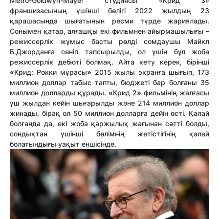
Metro-Goldwyn-Mayer студиясы «Крид 3»
франшизасының үшінші бөлігі 2022 жылдың 23
қарашасында шығатынын ресми түрде жариялады.
Сонымен қатар, алғашқы екі фильмнен айырмашылығы –
режиссерлік жұмыс басты рөлді сомдаушы Майкл
Б.Джорданға сеніп тапсырылды, ол үшін бұл жоба
режиссерлік дебюті болмақ. Айта кету керек, бірінші
«
Крид: Рокки мұрасы
»
2015 жылы экранға шығып, 173
миллион доллар табыс тапты, бюджеті бар болғаны 35
миллион долларды құрады.
«
Крид 2
»
фильмінің жалғасы
үш жылдан кейін шығарылды және 214 миллион доллар
жинады, бірақ ол 50 миллион долларға дейін өсті. Қалай
болғанда да, екі жоба қаржылық жағынан сәтті болды,
сондықтан үшінші бөлімнің жетістігінің қалай
болатындығы уақыт еншісінде.