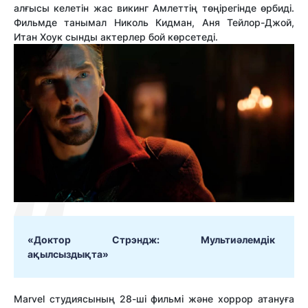
алғысы келетін жас викинг Амлеттің төңірегінде өрбиді.
Фильмде танымал Николь Кидман, Аня Тейлор-Джой,
Итан Хоук сынды актерлер бой көрсетеді.
«
Доктор Стрэндж: Мультиәлемдік
ақылсыздықта
»
Marvel студиясының 28-ші фильмі және хоррор атануға