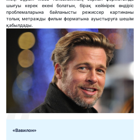
шығуы керек екені болатын, бірақ кейінірек өндіріс
проблемаларына байланысты режиссер картинаны
толық метражды фильм форматына ауыстыруға шешім
қабылдады.
«Вавилон»