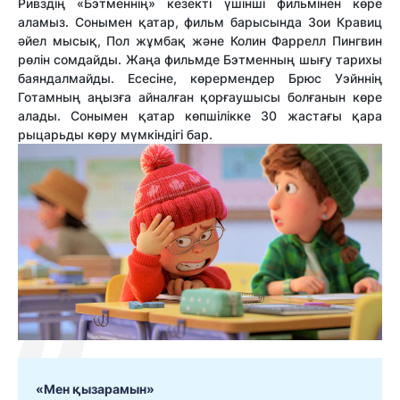
Ривздің «Бэтменнің» кезекті үшінші фильмінен көре
аламыз. Сонымен қатар, фильм барысында Зои Кравиц
әйел мысық, Пол жұмбақ және Колин Фаррелл Пингвин
рөлін сомдайды. Жаңа фильмде Бэтменның шығу тарихы
баяндалмайды. Есесіне, көрермендер Брюс Уэйннің
Готамның аңызға айналған қорғаушысы болғанын көре
алады. Сонымен қатар көпшілікке 30 жастағы қара
рыцарьды көру мүмкіндігі бар.
«Мен қызарамын»