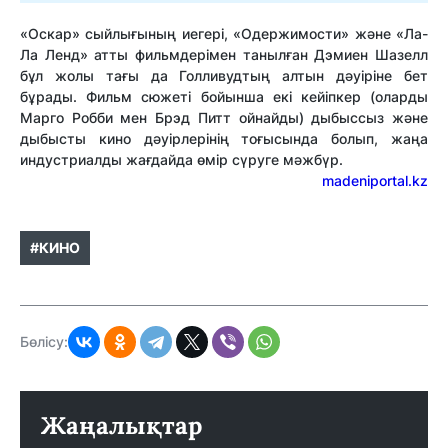
«Оскар» сыйлығының иегері, «Одержимости» және «Ла-
Ла Ленд» атты фильмдерімен танылған Дэмиен Шазелл
бұл жолы тағы да Голливудтың алтын дәуіріне бет
бұрады. Фильм сюжеті бойынша екі кейіпкер (оларды
Марго Робби мен Брэд Питт ойнайды) дыбыссыз және
дыбысты кино дәуірлерінің тоғысында болып, жаңа
индустриалды жағдайда өмір сүруге мәжбүр.
madeniportal.kz
#КИНО
Бөлісу:
Жаңалықтар