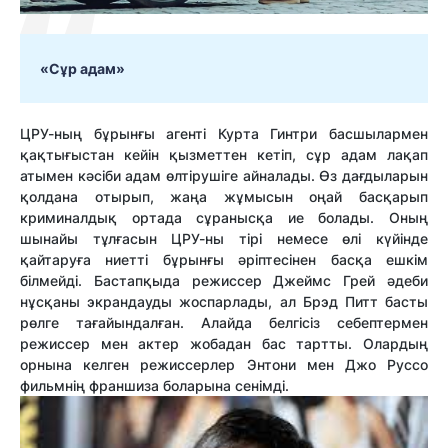
«Сұр адам»
ЦРУ-ның бұрынғы агенті Курта Гинтри басшылармен
қақтығыстан кейін қызметтен кетіп, сұр адам лақап
атымен кәсіби адам өлтірушіге айналады. Өз дағдыларын
қолдана отырып, жаңа жұмысын оңай басқарып
криминалдық ортада сұранысқа ие болады. Оның
шынайы тұлғасын ЦРУ-ны тірі немесе өлі күйінде
қайтаруға ниетті бұрынғы әріптесінен басқа ешкім
білмейді. Бастапқыда режиссер Джеймс Грей әдеби
нұсқаны экрандауды жоспарлады, ал Брэд Питт басты
рөлге тағайындалған. Алайда белгісіз себептермен
режиссер мен актер жобадан бас тартты. Олардың
орнына келген режиссерлер Энтони мен Джо Руссо
фильмнің франшиза боларына сенімді.