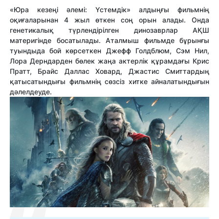
«Юра кезеңі әлемі: Үстемдік» алдыңғы фильмнің
оқиғаларынан 4 жыл өткен соң орын алады. Онда
генетикалық түрлендірілген динозаврлар АҚШ
материгінде босатылады. Аталмыш фильмде бұрынғы
туындыда бой көрсеткен Джефф Голдблюм, Сэм Нил,
Лора Дерндарден бөлек жаңа актерлік құрамдағы Крис
Пратт, Брайс Даллас Ховард, Джастис Смиттардың
қатысатындығы фильмнің сөзсіз хитке айналатындығын
дәлелдеуде.