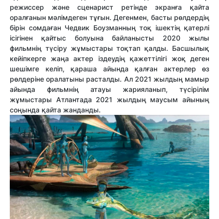
режиссер және сценарист ретінде экранға қайта
оралғанын мәлімдеген тұғын. Дегенмен, басты рөлдердің
бірін сомдаған Чедвик Боузманның тоқ ішектің қатерлі
ісігінен қайтыс болуына байланысты 2020 жылы
фильмнің түсіру жұмыстары тоқтап қалды. Басшылық
кейіпкерге жаңа актер іздеудің қажеттілігі жоқ деген
шешімге келіп, қараша айында қалған актерлер өз
рөлдеріне оралатыны расталды. Ал 2021 жылдың мамыр
айында фильмнің атауы жарияланып, түсірілім
жұмыстары Атлантада 2021 жылдың маусым айының
соңында қайта жанданды.