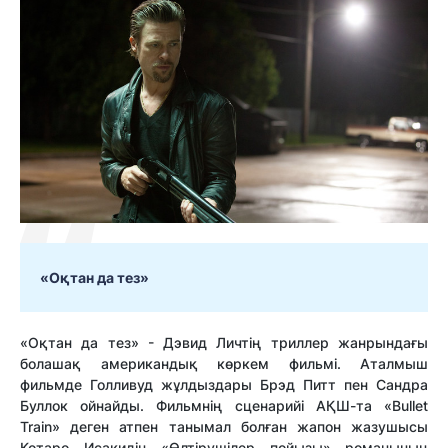
«Оқтан да тез»
«Оқтан да тез» - Дэвид Личтің триллер жанрындағы
болашақ американдық көркем фильмі. Аталмыш
фильмде Голливуд жұлдыздары Брэд Питт пен Сандра
Буллок ойнайды. Фильмнің сценарийі АҚШ-та «Bullet
Train» деген атпен танымал болған жапон жазушысы
Котаро Исакидің «Өлтірушілер пойызы» романының