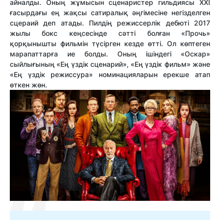
айналды. Оның жұмысын сценаристер гильдиясы ХХІ
ғасырдағы ең жақсы сатиралық әңгімесіне негізделген
сцераий деп атады. Пилдің режиссерлік дебюті 2017
жылы бокс кеңсесінде сәтті болған «Прочь»
қорқынышты фильмін түсірген кезде өтті. Ол көптеген
марапаттарға ие болды. Оның ішіндегі «Оскар»
сыйлығының «Ең үздік сценарий», «Ең үздік фильм» және
«Ең үздік режиссура» номинацияларын ерекше атап
өткен жөн.