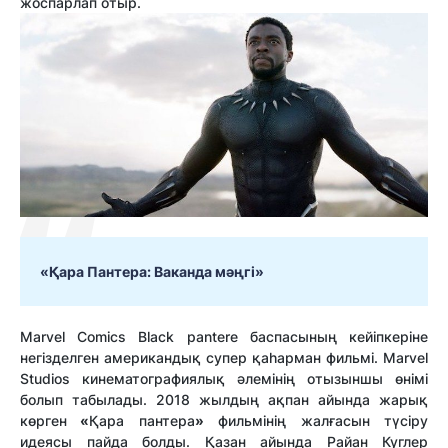
жоспарлап отыр.
«Қара Пантера: Ваканда мәңгі»
Marvel Comics Black pantere баспасының кейіпкеріне
негізделген американдық супер қаһарман фильмі. Marvel
Studios кинематографиялық әлемінің отызыншы өнімі
болып табылады. 2018 жылдың ақпан айында жарық
көрген
«
Қара пантера
»
фильмінің жалғасын түсіру
идеясы пайда болды. Қазан айында Райан Куглер