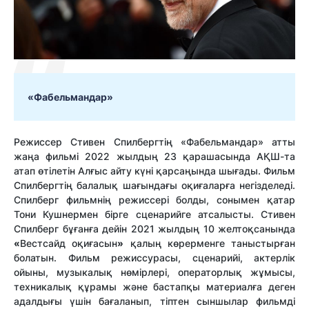
«Фабельмандар»
Режиссер Стивен Спилбергтің «Фабельмандар» атты
жаңа фильмі 2022 жылдың 23 қарашасында АҚШ-та
атап өтілетін Алғыс айту күні қарсаңында шығады. Фильм
Спилбергтің балалық шағындағы оқиғаларға негізделеді.
Спилберг фильмнің режиссері болды, сонымен қатар
Тони Кушнермен бірге сценарийге атсалысты. Стивен
Спилберг бұғанға дейін 2021 жылдың 10 желтоқсанында
«
Вестсайд оқиғасын
»
қалың көрерменге таныстырған
болатын. Фильм режиссурасы, сценарийі, актерлік
ойыны, музыкалық нөмірлері, операторлық жұмысы,
техникалық құрамы және бастапқы материалға деген
адалдығы үшін бағаланып, тіптен сыншылар фильмді