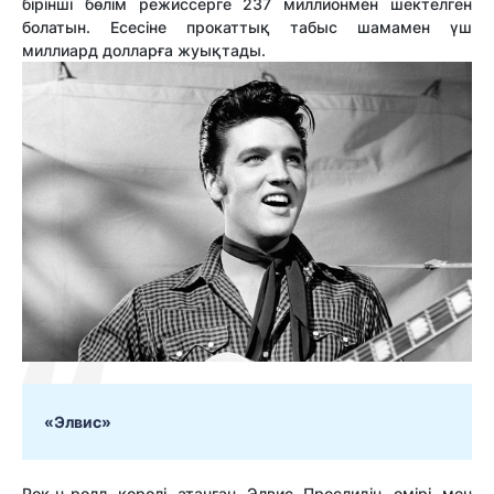
бірінші бөлім режиссерге 237 миллионмен шектелген
болатын. Есесіне прокаттық табыс шамамен үш
миллиард долларға жуықтады.
«Элвис»
Рок-н-ролл королі атанған Элвис Преслидің өмірі мен