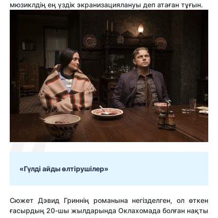
мюзиклдің ең үздік экранизациялануы деп атаған тұғын.
«Гүлді айды өлтірушілер»
Сюжет Дэвид Гриннің романына негізделген, ол өткен
ғасырдың 20-шы жылдарында Оклахомада болған нақты