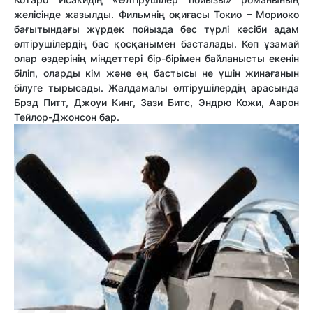
желісінде жазылды. Фильмнің оқиғасы Токио – Мориоко
бағытындағы жүрдек пойызда бес түрлі кәсіби адам
өлтірушілердің бас қосқанымен басталады. Көп ұзамай
олар өздерінің міндеттері бір-бірімен байланысты екенін
біліп, оларды кім және ең бастысы не үшін жинағанын
білуге тырысады. Жалдамалы өлтірушілердің арасында
Брэд Питт, Джоуи Кинг, Зази Битс, Эндрю Кожи, Аарон
Тейлор-Джонсон бар.