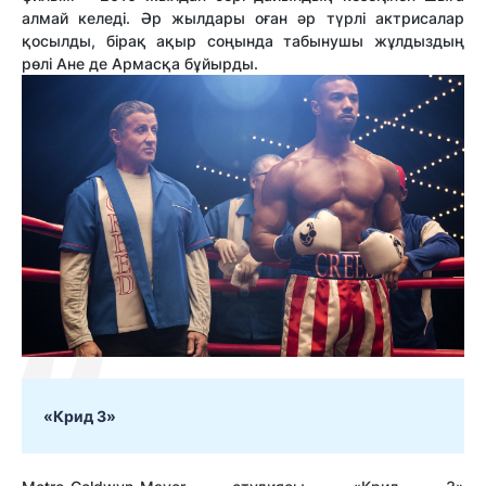
алмай келеді. Әр жылдары оған әр түрлі актрисалар
қосылды, бірақ ақыр соңында табынушы жұлдыздың
рөлі Ане де Армасқа бұйырды.
«Крид 3»