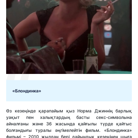
«Блондинка»
Өз кезеңінде қарапайым қыз Норма Джиннің барлық
уақыт пен халықтардың басты секс-символына
айналғаны және 36 жасында қайғылы түрде қайтыс
болғандығы туралы әңгімелейтін фильм. «Блондинка»
фильмі – 2010 жылдан бері дайындық кезеңінен шыға