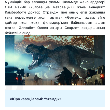
мүмкіндігі бар алғашқы фильм. Фильмде жанр ардагері
Сэм Рэйми («Зловещие метрвецы») және Бенедикт
Камбербэтч доктор Стрэндж пен оның егізі жақында
ғана көрерменге жол тартқан «Өрмекші адам: үйге
қайтар жол жоқ» фильмдерімен байланысын ашып
жатса, Элизабет Олсен ақыры Скарлет сиқыршының
бейнесіне енеді.
«
Юра кезеңі әлемі: Үстемдік
»