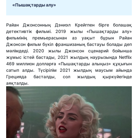
«Пышақтарды алу»
Райан Джонсонның Дэниэл Крейгпен бірге болашақ
детективтік фильмі. 2019 жылы «Пышақтарды алу»
фильмінің премьерасынан аз уақыт бұрын Райан
Джонсон фильм бүкіл франшизаның бастауы болады деп
мәлімдеді. 2020 жылы Джонсон сценарий бойынша
жұмыс істей бастады, 2021 жылдың наурызында Netflix
469 миллион долларға «Пышақтарды алыңыз» құқығын
сатып алды. Түсірілім 2021 жылдың маусым айында
Грецияда басталды, сол жылдың қыркүйегінде
аяқталды.