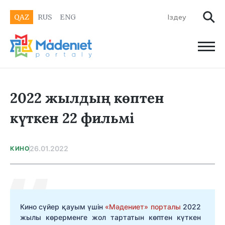
QAZ
RUS
ENG
2022 жылдың көптен
күткен 22 фильмі
26.01.2022
КИНО
Кино сүйер қауым үшін
«Мәдениет» порталы
2022
жылы көрерменге жол тартатын көптен күткен