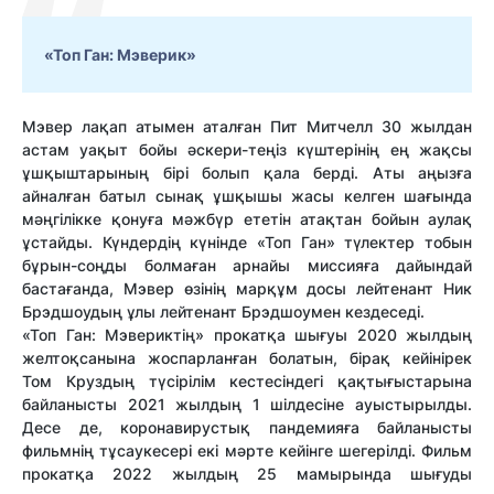
«Топ Ган: Мэверик»
Мэвер лақап атымен аталған Пит Митчелл 30 жылдан
астам уақыт бойы әскери-теңіз күштерінің ең жақсы
ұшқыштарының бірі болып қала берді. Аты аңызға
айналған батыл сынақ ұшқышы жасы келген шағында
мәңгілікке қонуға мәжбүр ететін атақтан бойын аулақ
ұстайды. Күндердің күнінде «Топ Ган» түлектер тобын
бұрын-соңды болмаған арнайы миссияға дайындай
бастағанда, Мэвер өзінің марқұм досы лейтенант Ник
Брэдшоудың ұлы лейтенант Брэдшоумен кездеседі.
«Топ Ган: Мэвериктің» прокатқа шығуы 2020 жылдың
желтоқсанына жоспарланған болатын, бірақ кейінірек
Том Круздың түсірілім кестесіндегі қақтығыстарына
байланысты 2021 жылдың 1 шілдесіне ауыстырылды.
Десе де, коронавирустық пандемияға байланысты
фильмнің тұсаукесері екі мәрте кейінге шегерілді. Фильм
прокатқа 2022 жылдың 25 мамырында шығуды