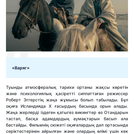
«Варяг»
Туынды атмосфералық тарихи ортаны жақсы көретін
және психологиялық қасіретті сиппаттаған режиссер
Роберт Эггерстің жаңа жұмысы болып табылады. Бұл
оқиға Исландияда X ғасырдың басында орын алады.
Жаңа жерлерді іздеген қатыгез викингтер өз Отандарын
тастап, басқа адамдардың аумақтарын басып ала
бастайды. Фильмнің сюжеті оқиғалардың дәл ортасында
серіктестерінен айрылған және олардың өлімі үшін кек