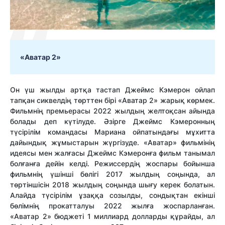
«Аватар 2»
Он үш жылды артқа тастап Джеймс Кэмерон ойлап
тапқан сиквелдің төрттен бірі «Аватар 2» жарық көрмек.
Фильмнің премьерасы 2022 жылдың желтоқсан айында
болады деп күтілуде. Әзірге Джеймс Кэмеронның
түсірілім командасы Мариана ойпатындағы мұхитта
дайындық жұмыстарын жүргізуде. «Аватар» фильмінің
идеясы мен жалғасы Джеймс Кэмеронға фильм танымал
болғанға дейін келді. Режиссердің жоспары бойынша
фильмнің үшінші бөлігі 2017 жылдың соңында, ал
төртіншісін 2018 жылдың соңында шығу керек болатын.
Алайда түсірілім ұзаққа созылды, сондықтан екінші
бөлімнің прокатталуы 2022 жылға жоспарланған.
«Аватар 2» бюджеті 1 миллиард долларды құрайды, ал