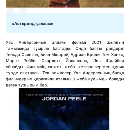
«Астероид қаласы»
Уэс Андерсонның алдағы фильмі 2021 жылдың
тамызында түсіріле бастады. Онда басты рөлдерді
Тильда Свинтон, Билл Мюррей, Адриан Броди, Том Хэнкс,
Марго Робби, Скарлетт Йоханссон, Лив Шрайбер
ойнайды. Фильмнің сюжеті жоба жетекшілерімен құпия
түрде сақтаулы. Тек режиссер Уэс Андерсонның басқа
фильмдеріне қарағанда аталмыш жоба ауқымды болады
деген тұжырым бар.