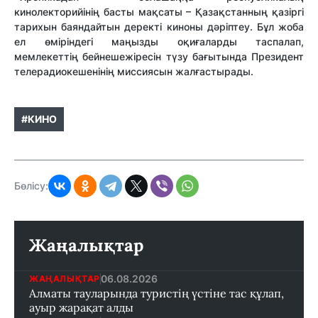
кинолекторийінің басты мақсаты – Қазақстанның қазіргі
тарихын баяндайтын деректі киноны дәріптеу. Бұл жоба
ел өміріндегі маңызды оқиғаларды таспа
лап
,
мемлекеттің бейне
шежіресін
түзу бағытында Президент
телерадиокешенінің миссиясын жалғастырады.
#КИНО
Бөлісу:
Жаңалықтар
06.08.2026
ЖАҢАЛЫҚТАР
Алматы тауларында туристің үстіне тас құлап,
ауыр жарақат алды