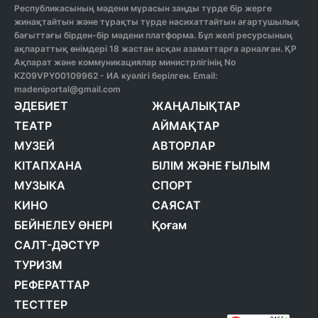
Республикасының мәдени мұрасын заңды түрде бір жерге
жинақтайтын және тұрақты түрде насихаттайтын ағартушылық
бағыттағы бірден-бір мәдени платформа. Бұл желі ресурсының
ақпараттық өнімдері 18 жастан асқан азаматтарға арналған. ҚР
Ақпарат және коммуникациялар министрлігінің No
KZ09VPY00109962 - ИА куәлігі берілген. Email:
madeniportal@gmail.com
ӘДЕБИЕТ
ЖАҢАЛЫҚТАР
ТЕАТР
АЙМАҚТАР
МУЗЕЙ
АВТОРЛАР
КІТАПХАНА
БІЛІМ ЖӘНЕ ҒЫЛЫМ
МУЗЫКА
СПОРТ
КИНО
САЯСАТ
БЕЙНЕЛЕУ ӨНЕРІ
Қоғам
САЛТ-ДӘСТҮР
ТУРИЗМ
РЕФЕРАТТАР
ТЕСТТЕР