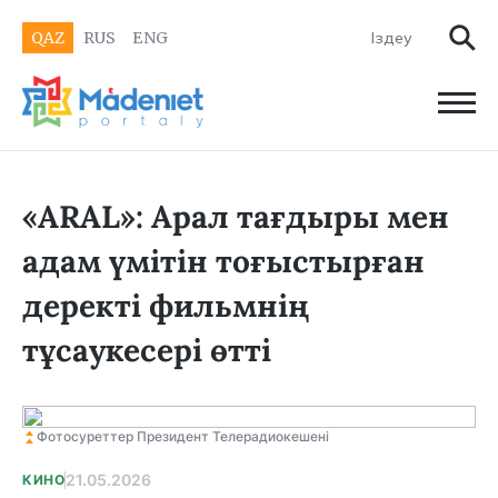
QAZ
RUS
ENG
«ARAL»: Арал тағдыры мен
адам үмітін тоғыстырған
деректі фильмнің
тұсаукесері өтті
Фотосуреттер Президент Телерадиокешені
21.05.2026
КИНО