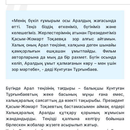
«Менің бүкіл ғұмырым осы Аралдың жағасында
өтті. Теңіз біздің өткеніміз, бүгініміз және
келешегіміз. Жерлестерімнің атынан Президентіміз
Қасым-Жомарт Тоқаевқа зор алғыс айтамын.
Халық оның Арал теңізіне, халқына деген шынайы
қамқорлығын ешқашан ұмытпайды. Фильм
авторларына да мың да бір рахмет. Бүгін осында
келіп, Аралдың ұмыт қалмағанын көру – мен үшін
зор мәртебе», - деді Күнтуған Тұрғынбаев.
Бүгінде Арал
теңізінің
тағдыры – балықшы Күнтуған
Тұрғынбаевтың жеке басының мұңы ғана емес,
халықаралық саясаттың да өзекті тақырыбы. Президент
Қасым-Жомарт Тоқаевтың бастамасымен аймақ елдері
Халықаралық Аралды құтқару қорының жұмысын
жандандырды
.
Т
еңізді қалпына келтіру бойынша
бірлескен жобалар жүзеге асыр
ылып жатыр.