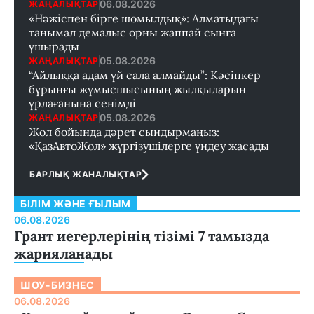
06.08.2026
ЖАҢАЛЫҚТАР
«Нәжіспен бірге шомылдық»: Алматыдағы
танымал демалыс орны жаппай сынға
ұшырады
05.08.2026
ЖАҢАЛЫҚТАР
“Айлыққа адам үй сала алмайды”: Кәсіпкер
бұрынғы жұмысшысының жылқыларын
ұрлағанына сенімді
05.08.2026
ЖАҢАЛЫҚТАР
Жол бойында дәрет сындырмаңыз:
«ҚазАвтоЖол» жүргізушілерге үндеу жасады
БАРЛЫҚ ЖАНАЛЫҚТАР
БІЛІМ ЖӘНЕ ҒЫЛЫМ
06.08.2026
Грант иегерлерінің тізімі 7 тамызда
жарияланады
ШОУ-БИЗНЕС
06.08.2026