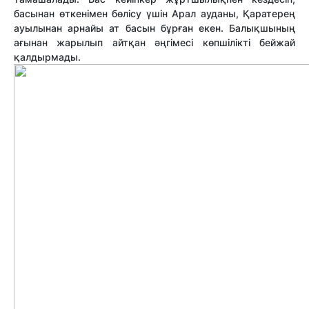
басынан өткенімен бөлісу үшін Арал ауданы, Қаратерең
ауылынан арнайы ат басын бұрған екен. Балықшының
ағынан жарылып айтқан әңгімесі көпшілікті бейжай
қалдырма
ды
.