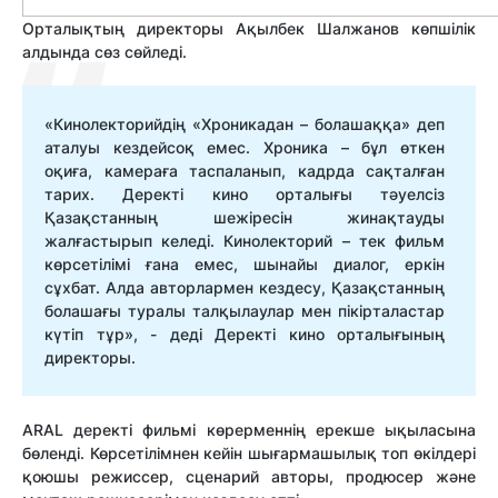
О
рталы
қтың
директоры Ақылбек Шалжанов
көпшілік
алдында сөз сөйледі.
«Кинолекторийдің «Хроникадан – болашаққа» деп
аталуы кездейсоқ емес. Хроника – бұл өткен
оқиға, камераға
таспаланып
, кадрда сақталған
тарих. Деректі кино орталығы
т
әуелсіз
Қазақстан
ның
шежіресін
жинақтауды
жалғастырып келеді. Кинолекторий – тек фильм
көрсетілімі ғана емес,
шынайы
диалог, еркін
сұхбат.
Алда
авторлармен кездесу, Қазақстан
ның
болашағы
туралы талқылаулар мен пікірталастар
күтіп тұр»
, - деді Деректі кино орталығының
директоры.
ARAL деректі фильмі көрермен
нің ерекше ықыласына
бөленді
. Көрсетілімнен кейін шығармашылық топ
өкілдері
қоюшы режиссер, сценарий авторы, продюсер және