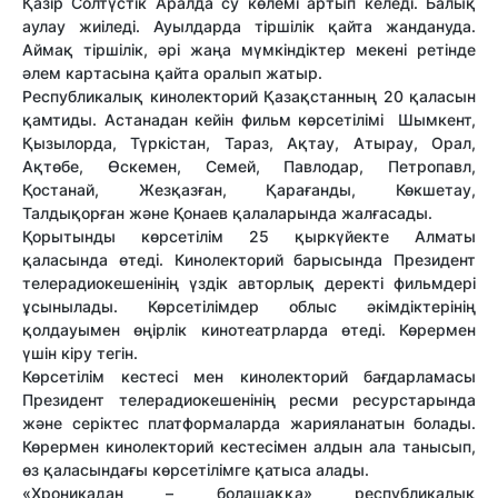
Қазір Солтүстік Аралда су көлемі артып келеді. Балық
аулау
жиіледі
. Ауылдарда тіршілік қайта
жандануда
.
Аймақ
тіршілік, әрі
жаңа мүмкіндіктер
мекені
ретінде
әлем картасына қайта оралып жатыр.
Республикалық кинолекторий Қазақстанның 20 қаласын
қамтиды. Астанадан кейін фильм көрсетілімі Шымкент,
Қызылорда, Түркістан, Тараз
,
Ақтау, Атырау, Орал,
Ақтөбе
,
Өскемен, Семей, Павлодар, Петропавл
,
Қостанай, Жезқазған, Қарағанды
,
Көкшетау,
Талдықорған және Қонаев
қалаларында жалғасады.
Қорытынды көрсетілім 25 қыркүйекте Алматы
қаласында өтеді
.
Кинолекторий барысында Президент
телерадиокешенінің
үздік авторлық деректі фильмдері
ұсынылады. Көрсетілімдер облыс әкімдіктер
ін
ің
қолдауымен өңірлік кинотеатрларда өтеді. Көрермен
үшін кіру тегін.
Көрсетілім кестесі мен кинолекторий бағдарлам
ас
ы
Президент
телерадиокешенінің
ресми ресурстарында
және серіктес
платформаларда
жарияланатын болады.
Көрермен
кинолекторий
кесте
сімен
алдын ала танысып,
өз қала
с
ындағы көрсетілімге қатыса алады.
«Хроникадан – болашаққа» республикалық