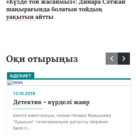
«Күзде той жасаймыз»: Динара Сәтжан
шаңырағында болатын тойдың
уақытын айтты
Оқи отырыңыз
ӘДЕБИЕТ
13.10.2019
Детектив – күрделі жанр
Белгілі кинотанушы, ғалым Нәзира Мұқышева
"Қашқын" телесериалына қатысты пікірімен
бөлісті...