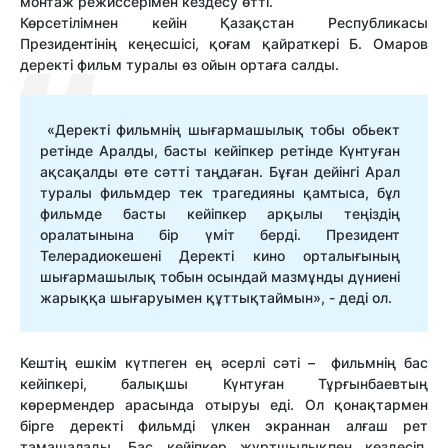
монтаж режиссерімен кездесу өтті.
Көрсетілімнен кейін Қазақстан Республикасы
Президентінің кеңесшісі, қоғам қайраткері Б. Омаров
деректі фильм туралы өз ойын ортаға салды.
«Деректі фильмнің шығармашылық тобы обьект
ретінде Аралды, басты кейіпкер ретінде Күнтуған
ақсақалды өте сәтті таңдаған. Бұған дейінгі Арал
туралы фильмдер тек трагедияны қамтыса, бұл
фильмде басты кейіпкер арқылы теңіздің
оралатынына бір үміт бердi. Президент
Телерадиокешені Деректі кино орталығының
шығармашылық тобын осындай мазмұнды дүниені
жарыққа шығаруымен құттықтаймын», - дедi ол.
Кештің
ешкім
күтпеген
ең
әсерлі сәті – фильмнің бас
кейіпкері, балықшы Күнтуған Тұрғынбаевтың
көрермендер арасында отыр
уы еді. Ол
қонақтармен
бірге
деректі фильмді
үлкен экраннан алғаш рет
тамашалады. Бас кейіпкер жұртшылықпен кездесіп,