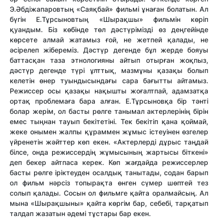
Э.Әбдіжапаровтың «Саяқбай» фильмі ұнаған болатын. Ал
бүгін Е.Тұрсыновтың «Шырақшы» фильмін көріп
қуандым. Біз көбінде төл дәстүрімізді өз деңгейінде
көрсете алмай жатамыз ғой, не жетпей қалады, не
әсірелеп жібереміз. Дәстүр дегенде бұл жерде бояуы
баттасқан таза этнологияны айтып отырған жоқпыз,
дәстүр дегенде түрі ұлттық, мазмұны қазақы болып
келетін өнер туындысындағы сара бағытты айтамыз.
Режиссер осы қазақы нақышты жоғалтпай, адамзатқа
ортақ проблемаға бара алған. Е.Тұрсыновқа бір тәнті
болар жерім, ол басты рөлге танымал актерлерінің бірін
емес тыңнан тауып бекітетіні. Тек бекітіп қана қоймай,
жеке онымен жалпы құраммен жұмыс істеуінен өзгелер
үйренетін жәйттер көп екен. «Актерлерді дұрыс таңдай
білсе, онда режиссердің жұмысының жартысы біткені»
деп бекер айтпаса керек. Көп жағдайда режиссерлер
басты рөлге іріктеуден осалдық танытады, содан барып
ол фильм нәрсіз топырақта өнген сүмер шөптей тез
солып қалады. Сосын ол фильмге қайта оралмайсың. Ал
мына «Шырақшыны» қайта көргім бар, себебі, тарқатып
талдап жазатын әдемі тұстары бар екен.