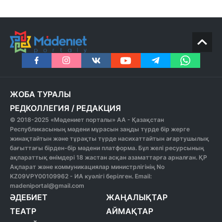
ЖОБА ТУРАЛЫ
РЕДКОЛЛЕГИЯ
/
РЕДАКЦИЯ
© 2018-2025 «Мәдениет порталы» АА - Қазақстан
Республикасының мәдени мұрасын заңды түрде бір жерге
жинақтайтын және тұрақты түрде насихаттайтын ағартушылық
бағыттағы бірден-бір мәдени платформа. Бұл желі ресурсының
ақпараттық өнімдері 18 жастан асқан азаматтарға арналған. ҚР
Ақпарат және коммуникациялар министрлігінің No
KZ09VPY00109962 - ИА куәлігі берілген. Email:
madeniportal@gmail.com
ӘДЕБИЕТ
ЖАҢАЛЫҚТАР
ТЕАТР
АЙМАҚТАР