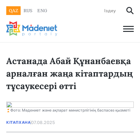
QAZ
RUS
ENG
Астанада Абай Құнанбаевқа
арналған жаңа кітаптардың
тұсаукесері өтті
Фото: Мәдениет және ақпарат министрлігінің баспасөз қызметі
07.08.2025
КІТАПХАНА