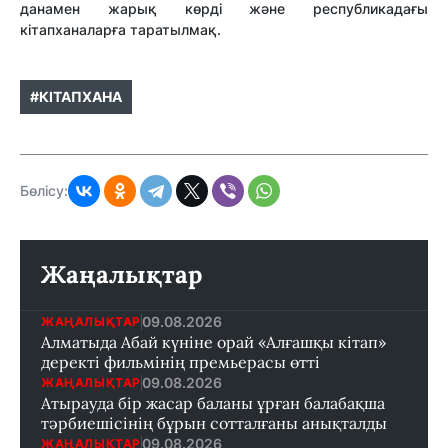
данамен жарық көрді және республикадағы
кітапханаларға таратылмақ.
#КІТАПХАНА
Бөлісу:
Жаңалықтар
09.08.2026
ЖАҢАЛЫҚТАР
Алматыда Абай күніне орай «Алғашқы кітап»
деректі фильмінің премьерасы өтті
09.08.2026
ЖАҢАЛЫҚТАР
Атырауда бір жасар баланы ұрған балабақша
тәрбиешісінің бұрын сотталғаны анықталды
09.08.2026
ЖАҢАЛЫҚТАР