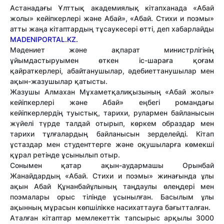
Астанадағы Ұлттық академиялық кітапханада «Абай
жолы» кейіпкерлері және Абай», «Абай. Стихи и поэмы»
атты жаңа кітаптардың тұсаукесері өтті, деп хабарлайды
MADENIPORTAL.KZ.
Мәдениет және ақпарат министрлігінің
ұйымдастыруымен өткен іс-шараға қоғам
қайраткерлері, абайтанушылар, әдебиеттанушылар мен
ақын-жазушылар қатысты.
Жазушы Алмахан Мұхаметқалиқызының «Абай жолы»
кейіпкерлері және Абай» еңбегі романдағы
кейіпкерлердің туыстық, тарихи, рулармен байланысын
жүйелі түрде талдай отырып, көркем образдар мен
тарихи тұлғалардың байланысын зерделейді. Кітап
ұстаздар мен студенттерге және оқушыларға көмекші
құрал ретінде ұсынылып отыр.
Сонымен қатар ақын-аудармашы Орынбай
Жанайдардың «Абай. Стихи и поэмы» жинағында ұлы
ақын Абай Құнанбайұлының таңдаулы өлеңдері мен
поэмалары орыс тілінде ұсынылған. Басылым ұлы
ақынның мұрасын көпшілікке насихаттауға бағытталған.
Аталған кітаптар мемлекеттік тапсырыс арқылы 3000