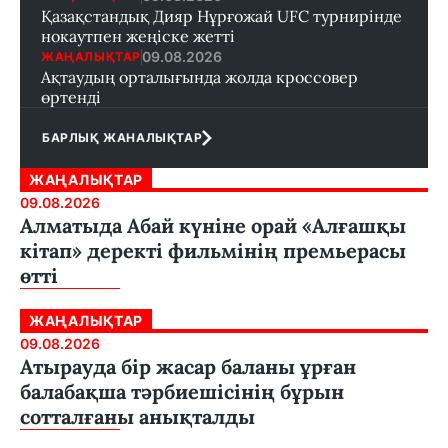
Қазақстандық Дияр Нұрғожай UFC турнирінде
нокаутпен жеңіске жетті
09.08.2026
ЖАҢАЛЫҚТАР
Ақтаудың орталығында жолда кроссовер
өртенді
БАРЛЫҚ ЖАНАЛЫҚТАР
ЖАҢАЛЫҚТАР
09.08.2026
Алматыда Абай күніне орай «Алғашқы
кітап» деректі фильмінің премьерасы
өтті
ЖАҢАЛЫҚТАР
09.08.2026
Атырауда бір жасар баланы ұрған
балабақша тәрбиешісінің бұрын
сотталғаны анықталды