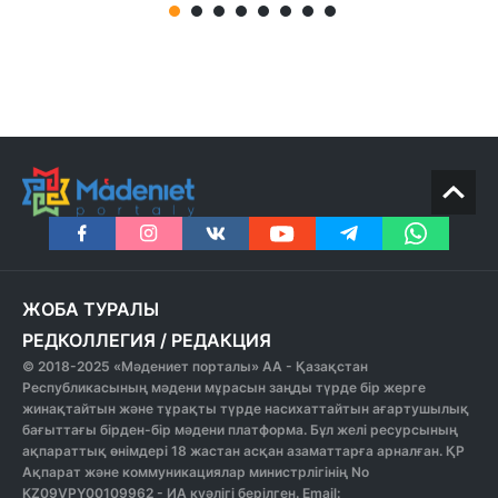
ЖОБА ТУРАЛЫ
РЕДКОЛЛЕГИЯ
/
РЕДАКЦИЯ
© 2018-2025 «Мәдениет порталы» АА - Қазақстан
Республикасының мәдени мұрасын заңды түрде бір жерге
жинақтайтын және тұрақты түрде насихаттайтын ағартушылық
бағыттағы бірден-бір мәдени платформа. Бұл желі ресурсының
ақпараттық өнімдері 18 жастан асқан азаматтарға арналған. ҚР
Ақпарат және коммуникациялар министрлігінің No
KZ09VPY00109962 - ИА куәлігі берілген. Email: