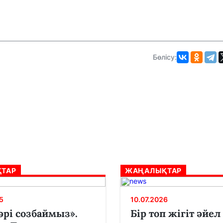
Бөлісу:
ТАР
ЖАҢАЛЫҚТАР
5
10.07.2026
әрі созбаймыз».
Бір топ жігіт әйел