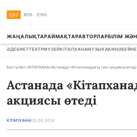
QAZ
RUS
ENG
ЖАҢАЛЫҚТАР
АЙМАҚТАР
АВТОРЛАР
БІЛІМ ЖӘ
ӘДЕБИЕТ
ТЕАТР
МУЗЕЙ
КІТАПХАНА
МУЗЫКА
КИНО
БЕЙНЕ
Басты бет
>
КІТАПХАНА
>
Астанада «Кітапханадағы түн» акциясы өтеді
Астанада «Кітапхана
акциясы өтеді
05.09.2018
КІТАПХАНА