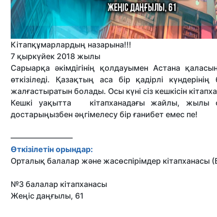
Кітапқұмарлардың назарына!!!
7 қыркүйек 2018 жылы
Сарыарқа әкімдігінің қолдауымен Астана қаласы
өткізіледі. Қазақтың аса бір қадірлі күндерінің
жалғастыратын болады. Осы күні сіз кешкісін кітапх
Кешкі уақытта кітапханадағы жайлы, жылы ор
достарыңызбен әңгімелесу бір ғанибет емес пе!
————————
Өткізілетін орындар:
Орталық балалар және жасөспірімдер кітапханасы (
⠀⠀⠀
№3 балалар кітапханасы
Жеңіс даңғылы, 61