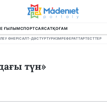
НЕ ҒЫЛЫМ
СПОРТ
САЯСАТ
ҚОҒАМ
ЛЕУ ӨНЕРІ
САЛТ-ДӘСТҮР
ТУРИЗМ
РЕФЕРАТТАР
ТЕСТТЕР
дағы түн»