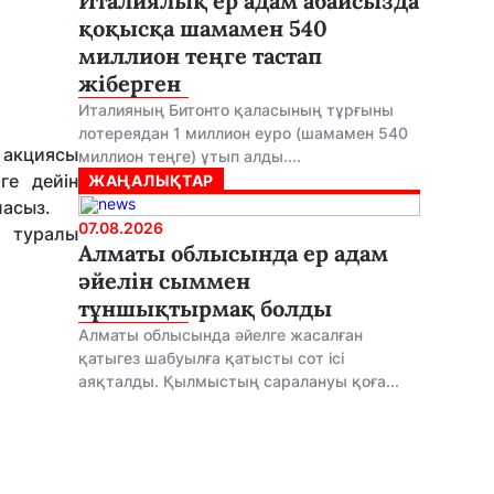
Италиялық ер адам абайсызда
қоқысқа шамамен 540
миллион теңге тастап
жіберген
Италияның Битонто қаласының тұрғыны
лотереядан 1 миллион еуро (шамамен 540
 акциясы
миллион теңге) ұтып алды....
ге дейін
ЖАҢАЛЫҚТАР
аласыз.
07.08.2026
з туралы
Алматы облысында ер адам
әйелін сыммен
тұншықтырмақ болды
Алматы облысында әйелге жасалған
қатыгез шабуылға қатысты сот ісі
аяқталды. Қылмыстың саралануы қоға...