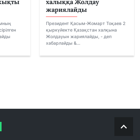
жықты
халыққа Жолдау
жариялайды
амның
Президент Қасым-Жомарт Тоқаев 2
ірілген
қыркүйекте Қазақстан халқына
лайды
Жолдауын жариялайды, - деп
хабарлайды &...