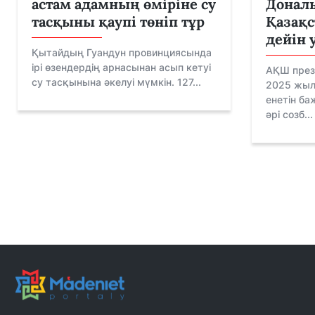
астам адамның өміріне су
Донал
тасқыны қаупі төніп тұр
Қазақс
дейін 
Қытайдың Гуандун провинциясында
ірі өзендердің арнасынан асып кетуі
АҚШ през
су тасқынына әкелуі мүмкін. 127...
2025 жыл
енетін ба
әрі созб...