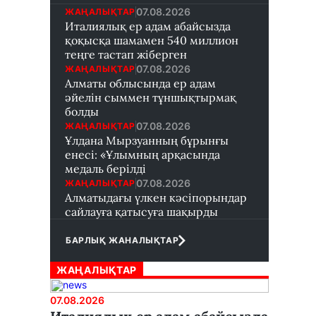
07.08.2026
ЖАҢАЛЫҚТАР
Италиялық ер адам абайсызда
қоқысқа шамамен 540 миллион
теңге тастап жіберген
07.08.2026
ЖАҢАЛЫҚТАР
Алматы облысында ер адам
әйелін сыммен тұншықтырмақ
болды
07.08.2026
ЖАҢАЛЫҚТАР
Ұлдана Мырзуанның бұрынғы
енесі: «Ұлымның арқасында
медаль берілді
07.08.2026
ЖАҢАЛЫҚТАР
Алматыдағы үлкен кәсіпорындар
сайлауға қатысуға шақырды
БАРЛЫҚ ЖАНАЛЫҚТАР
ЖАҢАЛЫҚТАР
07.08.2026