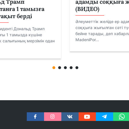
ьд Трамп
адамды соққыға 
танға 1 тамызға
(ВИДЕО)
уақыт берді
Әлеуметтік желіде ер ад
соққыға жығылған сәті түс
иденті Дональд Трамп
бейне тарады, деп хабар
ғы 1 тамызда күшіне
MadeniPor...
ж салығының мерзімін одан