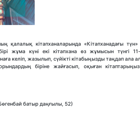
ның қалалық кітапханаларында «Кітапханадағы түн»
 бірі жұма күні екі кітапхана өз жұмысын түнгі 11-
анаға келіп, жазылып, сүйікті кітабыңызды таңдап ала 
ындардың біріне жайғасып, оқыған кітаптарыңы
Бөгенбай батыр даңғылы, 52)