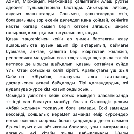
Ахмет, Міржақып, Мағжандар қалыптаған Алаш рухты
әдебиет тұншықтырыла бастады. Анығырақ айтсақ,
аяусыз жанышталды. Сонымен, қалыптасудан өтіп,
болашағының зор екенін дәлелдеп қана қоймай, кейінгіге
нақты бағдар сызып беріп кеткен алғашқы ширек
ғасырлық кезең қанмен жуылып аяқталды.
Қазан төңкерісінен кейін өр үнмен басталған жазу
ашаршылықта аузын ашып бір аңтарылып, қаймағы
бұзылған, аң-таң қалыпта бері кібіртіктей жылжып,
репрессияға маңдайын соға тоқтағанда ақтарыла төгіліп
кетпесе де ырысы шайқалып, қазаны ортайған күйде
Ұлы Отан соғысына келіп кіріпті. Аралықтағы үш жыл
Сәбиттің «Жұмбақ жалауын» алға тартпасаң,
дағдарыспен өткені байқалады. Тірі қалғандардың өзі
қудалауда жүрсе кім жазып оңдырсын...
Осындай үзілістен кейін соғыс кезіндегі аласапыранда
тізгінді сәл босатуға мәжбүр болған Сталиндік режим
«Абай жолына» тосқауыл бола алмады. Ескі заманды
көксейді, соншалық керемет заманда өмір сүрсеңдер
неғып осынша «сорлы» болап қалдыңдар деген ләммен
бір-екі ауыз сын айтылғаны болмаса, ұлы шығарманың
алғашқы екі кітабы жылы қабылданады. Жылы