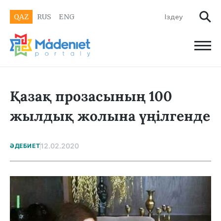
QAZ
RUS
ENG
Қазақ прозасының 100
жылдық жолына үңілгенде
12.02.2020
ӘДЕБИЕТ