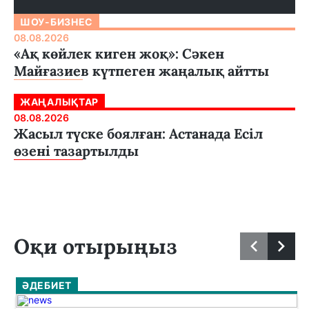
ШОУ-БИЗНЕС
08.08.2026
«Ақ көйлек киген жоқ»: Сәкен
Майғазиев күтпеген жаңалық айтты
ЖАҢАЛЫҚТАР
08.08.2026
Жасыл түске боялған: Астанада Есіл
өзені тазартылды
Оқи отырыңыз
ӘДЕБИЕТ