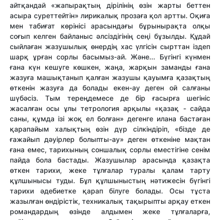
айтқандай «жапырақтың дірілінің өзін жарты беттен
асыра суреттейтін» лирикалық прозаға қол артты. Оқиға
мен табиғат көрінісі арасындағы бұрынырақта олқы
соғып келген байланыс әлсіздігінің сеңі бұзылды. Құдай
сыйлаған жазушылық өнердің хас үлгісін сырттан іздеп
шарқ ұрған сорлы басымыз-ай. Және... Бүгінгі күнмен
ғана күн кешуге көшкен, жаңа, жарқын заманды ғана
жазуға машықтанып қалған жазушы қауымға қазақтың
өткенін жазуға да болады екен-ау деген ой салғаны
шүбәсіз. Тым тереңдемесе де бір ғасырға шегініс
жасалған осы ұлы тетрология арқылы «қазақ - сайда
саны, құмда ізі жоқ ел болған» дегенге илана бастаған
қарапайым халықтың өзін дүр сілкіндіріп, «бізде де
ғажайып дәуірлер болыпты-ау» деген өткеніне мақтан
ғана емес, тарихының соншалық сорлы еместігіне сенім
пайда бола бастады. Жазушылар арасында қазақта
өткен тарихи, жеке тұлғалар туралы қалам тарту
құлшынысы туды. Бұл құлшыныстың нәтижесін бүгінгі
тарихи әдебиетке қарап білуге болады. Осы тұста
жазылған өндірістік, техникалық тақырыпты арқау еткен
романдардың өзінде алдымен жеке тұлғаларға,