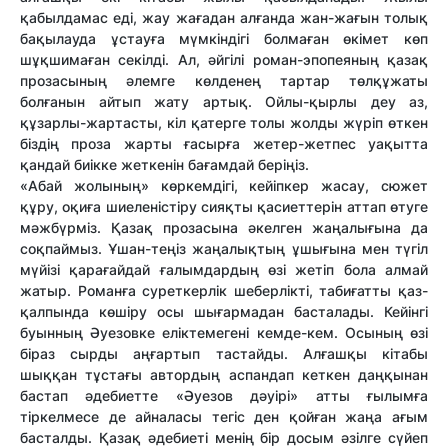
қабылдамас еді, жау жағадан алғанда жан-жағын толық
бақылауда ұстауға мүмкіндігі болмаған өкімет көп
шұқшимаған секілді. Ал, әйгілі роман-эпопеяның қазақ
прозасының әлемге көлденең тартар төлқұжаты
болғанын айтып жату артық. Ойлы-қырлы деу аз,
құзарлы-жартасты, кіл қатерге толы жолды жүріп өткен
біздің проза жарты ғасырға жетер-жетпес уақытта
қандай биікке жеткенін бағамдай беріңіз.
«Абай жолының» көркемдігі, кейіпкер жасау, сюжет
құру, оқиға шиеленістіру сияқты қасиеттерін аттап өтуге
мәжбүрміз. Қазақ прозасына әкелген жаңалығына да
соқпаймыз. Ұшан-теңіз жаңалықтың ұшығына мен түгіл
мүйізі қарағайдай ғалымдардың өзі жетіп бола алмай
жатыр. Романға суреткерлік шеберлікті, табиғатты қаз-
қалпында көшіру осы шығармадан басталады. Кейінгі
буынның Әуезовке еліктемегені кемде-кем. Осының өзі
біраз сырды аңғартып тастайды. Алғашқы кітабы
шыққан тұстағы автордың аспандап кеткен даңқынан
бастап әдебиетте «Әуезов дәуірі» атты ғылымға
тіркелмесе де айналасы тегіс ден қойған жаңа ағым
басталды. Қазақ әдебиеті менің бір досым әзілге сүйеп