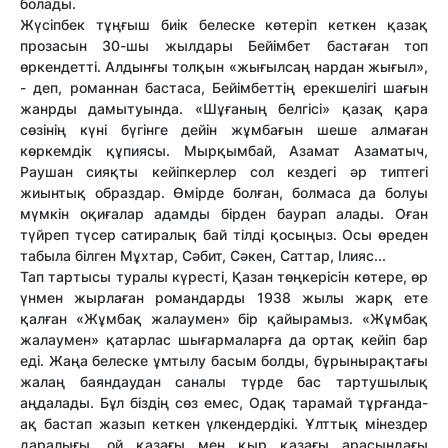
болады.
Жүсіпбек тұңғыш биік белеске көтеріп кеткен қазақ
прозасын 30-шы жылдары Бейімбет бастаған топ
өркендетті. Алдынғы толқын «жығылсаң нардан жығыл»,
- деп, романнан бастаса, Бейімбеттің ерекшелігі шағын
жанрды дамытуында. «Шұғаның белгісі» қазақ қара
сөзінің күні бүгінге дейін жұмбағын шеше алмаған
көркемдік құпиясы. Мырқымбай, Азамат Азаматыч,
Раушан сияқты кейіпкерлер сол кездегі әр типтегі
жиынтық образдар. Өмірде болған, болмаса да болуы
мүмкін оқиғалар адамды бірден баурап алады. Оған
түйреп түсер сатиралық бай тілді қосыңыз. Осы өреден
табыла білген Мұхтар, Сәбит, Сәкен, Саттар, Ілияс...
Тап тартысы туралы күресті, Қазан төңкерісін көтере, өр
үнмен жырлаған романдарды 1938 жылы жарқ ете
қалған «Жұмбақ жалаумен» бір қайырамыз. «Жұмбақ
жалаумен» қатарлас шығармаларға да ортақ кейіп бар
еді. Жаңа белеске ұмтылу басым болды, бұрынырақтағы
жалаң баяндаудан саналы түрде бас тартушылық
аңдалады. Бұл біздің сөз емес, Одақ тарамай тұрғанда-
ақ бастап жазып кеткен үлкендердікі. Ұлттық мінездер
даралығы, ой қазағы мен қыр қазағы арасындағы