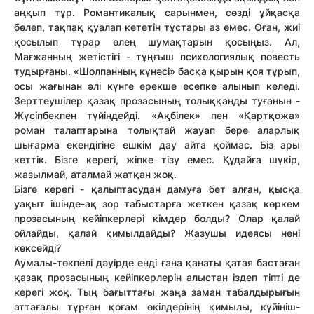
аңқып тұр. Романтикалық сарынмен, сөзді ұйқасқа
бөлеп, тақпақ қуалап кететін тұстары аз емес. Оған, жиі
қосылып тұрар өлең шумақтарын қосыңыз. Ал,
Мағжанның жетістігі - тұңғыш психологиялық повесть
тудырғаны. «Шолпанның күнәсі» басқа қырын қоя тұрып,
осы жағынан әлі күнге ерекше есепке алынып келеді.
Зерттеушілер қазақ прозасының толыққанды туғанын -
Жүсіпбекпен түйіндейді. «Ақбілек» пен «Қартқожа»
роман талаптарына толықтай жауап бере аларлық
шығарма екендігіне ешкім дау айта қоймас. Біз ары
кеттік. Бізге керегі, жіпке тізу емес. Құдайға шүкір,
жазылмай, аталмай жатқан жоқ.
Бізге керегі - қалыптасудан дамуға бет алған, қысқа
уақыт ішінде-ақ зор табыстарға жеткен қазақ көркем
прозасының кейіпкерлері кімдер болды? Олар қалай
ойлайды, қалай қимылдайды? Жазушы идеясы нені
көксейді?
Аумалы-төкпелі дәуірде енді ғана қанаты қатая бастаған
қазақ прозасының кейіпкерлерін алыстан іздеп тіпті де
керегі жоқ. Тың бағыттағы жаңа заман табалдырығын
аттағалы тұрған қоғам өкілдерінің қимылы, күйініш-