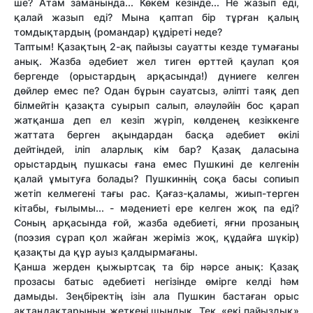
ше? Атам заманында... Көкем кезінде... Не жазып еді,
қалай жазып еді? Мына қаптап бір тұрған қалың
томдықтардың (романдар) құдіреті неде?
Таптым! Қазақтың 2-ақ пайызы сауатты кезде тумағаны
анық. Жазба әдебиет жел тиген өрттей қаулап қоя
бергенде (орыстардың арқасында!) дүниеге келген
дөйлер емес пе? Одан бұрын сауатсыз, әліпті таяқ деп
білмейтін қазақта суырып салып, әләуләйін бос қарап
жатқанша деп ел кезіп жүріп, көлденең кезіккенге
жаттата берген ақындардан басқа әдебиет өкілі
дейтіндей, іліп аларлық кім бар? Қазақ даласына
орыстардың пушкасы ғана емес Пушкині де келгенін
қалай ұмытуға болады? Пушкиннің соқа басы сопиып
жетіп келмегені тағы рас. Қағаз-қаламы, жиып-терген
кітабы, ғылымы... - мәдениеті ере келген жоқ па еді?
Соның арқасында ғой, жазба әдебиеті, яғни прозаның
(поэзия сұрап қол жайған жеріміз жоқ, құдайға шүкір)
қазақты да құр ауыз қалдырмағаны.
Қанша жерден қыжыртсақ та бір нәрсе анық: Қазақ
прозасы батыс әдебиеті негізінде өмірге келді һәм
дамыды. Зеңбіректің ізін ала Пушкин бастаған орыс
ақтаңдақтарының жеткені шындық. Тек, «екі пайыздық»