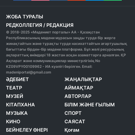
ЖОБА ТУРАЛЫ
РЕДКОЛЛЕГИЯ
/
РЕДАКЦИЯ
© 2018-2025 «Мәдениет порталы» АА - Қазақстан
Республикасының мәдени мұрасын заңды түрде бір жерге
жинақтайтын және тұрақты түрде насихаттайтын ағартушылық
бағыттағы бірден-бір мәдени платформа. Бұл желі ресурсының
ақпараттық өнімдері 18 жастан асқан азаматтарға арналған. ҚР
Ақпарат және коммуникациялар министрлігінің No
KZ09VPY00109962 - ИА куәлігі берілген. Email:
madeniportal@gmail.com
ӘДЕБИЕТ
ЖАҢАЛЫҚТАР
ТЕАТР
АЙМАҚТАР
МУЗЕЙ
АВТОРЛАР
КІТАПХАНА
БІЛІМ ЖӘНЕ ҒЫЛЫМ
МУЗЫКА
СПОРТ
КИНО
САЯСАТ
БЕЙНЕЛЕУ ӨНЕРІ
Қоғам