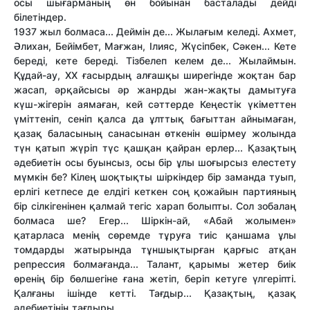
осы шығарманың өн бойынан басталады дейді
білетіндер.
1937 жыл болмаса... Деймін де... Жылағым келеді. Ахмет,
Әлихан, Бейімбет, Мағжан, Ілияс, Жүсіпбек, Сәкен... Кете
береді, кете береді. Тізбелеп келем де... Жылаймын.
Құдай-ау, ХХ ғасырдың алғашқы ширегінде жоқтан бар
жасап, әрқайсысы әр жанрды жан-жақты дамытуға
күш-жігерін аямаған, кей сәттерде Кеңестік үкіметтен
үміттеніп, сеніп қалса да ұлттық бағыттан айнымаған,
қазақ баласының санасынан өткенін өшірмеу жолында
түн қатып жүріп түс қашқан қайран ерлер... Қазақтың
әдебиетін осы буынсыз, осы бір ұлы шоғырсыз елестету
мүмкін бе? Кілең шоқтықты шіркіндер бір заманда туып,
ерлігі кетпесе де елдігі кеткен соң қожайын партияның
бір сілкігенінен қалмай тегіс харап болыпты. Сол зобалаң
болмаса ше? Егер... Шіркін-ай, «Абай жолымен»
қатарласа менің сөремде тұруға тиіс қаншама ұлы
томдарды жатырында тұншықтырған қарғыс атқан
репрессия болмағанда... Талант, қарымы жетер биік
өренің бір бөлшегіне ғана жетіп, беріп кетуге үлгеріпті.
Қалғаны ішінде кетті. Тағдыр... Қазақтың, қазақ
әдебиетінің тағдыры.