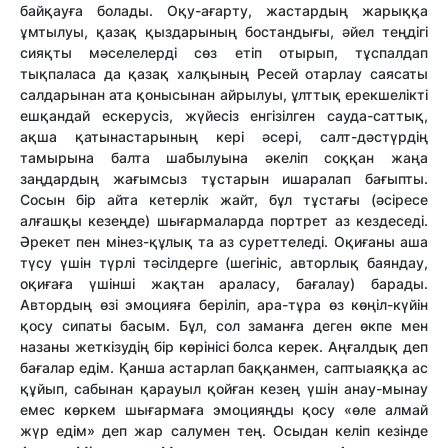
байқауға болады. Оқу-ағарту, жастардың жарыққа
ұмтылуы, қазақ қыздарының бостандығы, әйел теңдігі
сияқты мәселелерді сөз етіп отырып, тұспалдап
тықпаласа да қазақ халқының Ресей отарлау саясаты
салдарынан ата қонысынан айрылуы, ұлттық ерекшелікті
ешқандай ескерусіз, жүйесіз енгізілген сауда-саттық,
ақша қатынастарының кері әсері, салт-дәстүрдің
тамырына балта шабылуына әкеліп соққан жаңа
заңдардың жағымсыз тұстарын ишаралап бағыпты.
Сосын бір айта кетерлік жайт, бұл тұстағы (әсіресе
алғашқы кезеңде) шығармаларда портрет аз кездеседі.
Әрекет пен мінез-құлық та аз суреттеледі. Оқиғаны аша
түсу үшін түрлі тәсілдерге (шегініс, авторлық баяндау,
оқиғаға үшінші жақтан араласу, бағалау) барады.
Автордың өзі эмоцияға беріліп, ара-тұра өз көңіл-күйін
қосу сипаты басым. Бұл, сол заманға деген өкпе мен
назаны жеткізудің бір көрінісі болса керек. Аңғалдық деп
бағалар едім. Қанша астарлап баққанмен, саптыаяққа ас
құйып, сабынан қарауыл қойған кезең үшін анау-мынау
емес көркем шығармаға эмоцияңды қосу «өле алмай
жүр едім» деп жар салумен тең. Осыдан келіп кезінде