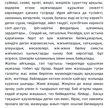
сүйініші, сезімі, ерлігі, жеңісі, жеңілісін суреттеу арқылы,
өздеріне етене оқиғалардан құрылған сюжетті
көркемдеп қағазға түсіреді. Идея айтпаса да түсінікті,
заманның өзгергенін, «қазақ баласы енді не істеу керек?»
деген сұрақ төңірегінде, әйел теңдігі, күні біткен керексіз
салт-дәстүр, іріп-шіріген феодалдық қоғамның
зардаптары... Сондай-ақ, патшалық Ресейдің қол астына
қарағаннан бергі ел ішін жайлаған билікқұмарлық,
шендіге деген жарамсақтық, жағымпаздық, сатқындық,
алауыздық мәселелері, жік-жікке бөліну сияқты
жағымсыз қылықтарды сынау бой көрсетеді. Бұл
әсіресе, Шәкәрім қаламының ізінен анық байқалады.
Жалпы айтқанда, тап тартысы төңірегінде құрылған
оқиғалар тізбегі еді бұлар. Кедей мен жалшыдан туған
талапты жас өзіне берілген мүмкіндіктердің арқасында
өсіп, жетіледі, байлардан кеткен есесін қайтару жолында
күреске шығады. Және жеңеді. Жеңілсе де жаңа заман
орнау үшін үлкен іс тындырып кетеді. Бай атаулы надан,
кедей атаулы жаңашыл, тез бейімделгіш, білімді... Басқа
тақырып қаузалмады деген сөз емес, бірақ, сол заманғы
прозаға ортақ мазмұнды жиып-теріп осылай бағамдауға