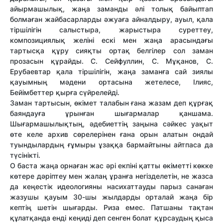
айырмашылық, жаңа заманды әлі толық байыптап
болмаған жайбасарларды әжуаға айналдыру, ауыл, қала
тіршілігін салыстыра, жарыстыра суреттеу,
композициялық желіні ескі мен жаңа арасындағы
тартысқа құру сияқты ортақ белгілер сол заман
прозасын құрайды. С. Сейфуллин, С. Мұқанов, С.
Ерубаевтар қала тіршілігін, жаңа заманға сай зиялы
қауымның мәдени ортасына жетелесе, Ілияс,
Бейімбеттер қырға сүйрелейді.
Заман тартысын, өкімет талабын ғана жазам деп құрғақ
баяндауға ұрынған шығармалар қаншама.
Шығармашылықтың, әдебиеттің заңына сәйкес уақыт
өте келе архив сөрелерінен ғана орын алатын ондай
туындылардың ғұмыры ұзаққа бармайтыны айтпаса да
түсінікті.
О баста жаңа орнаған жас әрі екпіні қатты өкіметті көкке
көтере дәріптеу мен жалаң ұранға негізделетін, не жазса
да кеңестік идеологияны насихаттауды парыз санаған
жазушы қауым 30-шы жылдарды орталай жаңа бір
кептің шетін шығарды. Риза емес. Патшаны тақтан
құлатқанда енді кеңиді деп сенген болат құрсаудың қыса