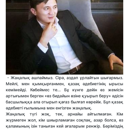
- Жаңалық ашпаймыз. Сірә, аздап ұрлайтын шығармыз.
Мейлі, мен қымқырғанмен, қазақ әдебиетінің ырысы
кемімейді. Көбеймес те... Бұ күнге дейін өз жемісін
артығымен берген «өз бидайын өзіне қуырып беру» әдісін
басшылыққа ала отырып қағаз былғап көрейік. Бұл қазақ
әдебиеті ғылымына мен енгізген жаңалық.
Жаңалық түгі жоқ, тек, арнайы айтылмаған. Кім
жүрмеген жол, кім шиырламаған соқпақ, азар болса, өз
қаламының ізін таныған кей ағаларым ренжір. Бәріміздің