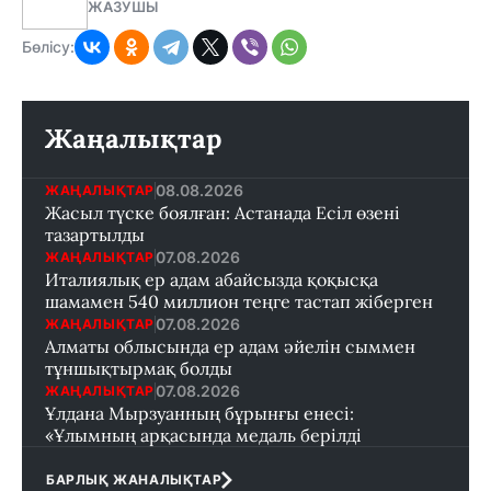
ЖАЗУШЫ
Бөлісу:
Жаңалықтар
08.08.2026
ЖАҢАЛЫҚТАР
Жасыл түске боялған: Астанада Есіл өзені
тазартылды
07.08.2026
ЖАҢАЛЫҚТАР
Италиялық ер адам абайсызда қоқысқа
шамамен 540 миллион теңге тастап жіберген
07.08.2026
ЖАҢАЛЫҚТАР
Алматы облысында ер адам әйелін сыммен
тұншықтырмақ болды
07.08.2026
ЖАҢАЛЫҚТАР
Ұлдана Мырзуанның бұрынғы енесі:
«Ұлымның арқасында медаль берілді
БАРЛЫҚ ЖАНАЛЫҚТАР