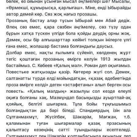
бөлек, өз ойынан ұсынған мысал әңгімелері ше? Мысалы,
«Өрмекші, құмырысқа, қарлығаш». Міне, енді Ыбырайды
автор демей көр. Сөз жоқ нағыз прозашы.
Прозаның бастау алар тұсын Ыбырай мен Абай дедік.
Өлең сөз емес, қара сөзбен әңгімелеу, сөз түзу одан
бұрын хатқа түскен үлгіде бола қойды деудің орны жоқ.
Демек, осы бір алғышарттар кейінгі толқын інілерге үлгі
ғана емес, жолашар бастама болғандығы даусыз.
Долбар емес, нақты ғылымға сүйеніп, көлденең жұрт
тегіс қоштаған прозаның өмірге келуін 1913 жылдан
бастаймыз. С. Көбеев «Қалың мал». Роман деп оқығамыз.
Повестьке жатқызады қазір. Көтерер жүгі сол. Демек,
салтанатты түрде елді мойындатқан, «қазақ әдебиетінде
проза өмірге келді» деген «эстафетаны» алып берген осы
повесть. «Қалың малдың» жазылуы сол кезде елеулі
оқиға болғаны хақ. Мазмұндап басыңызды ауыртпай-ақ
қояйық, белгілі шығарма. Тұла бойы тұңғышымыз
болғандықтан да бәрі біледі. Спандиярдың ізін ала
Сұлтанмахмұт, Жүсіпбек, Шәкәрім, Мағжан, т.б.
қаламынан туған шығармалар қазақ прзасының
қалыптасу кезеңінің сәтті туындылары есептеледі.
Сұлтанмахмұт пен Шәкәрім қолтаңбасында ақындық леп