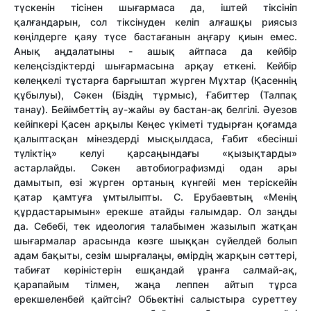
түскенін тісінен шығармаса да, іштей тіксініп
қалғандарын, сол тіксінуден келіп алғашқы риясыз
көңілдерге қаяу түсе бастағанын аңғару қиын емес.
Анық аңдалатыны - ашық айтпаса да кейбір
келеңсіздіктерді шығармасына арқау еткені. Кейбір
көлеңкелі тұстарға барғыштап жүрген Мұхтар (Қасеннің
құбылуы), Сәкен (Біздің тұрмыс), Ғабиттер (Талпақ
танау). Бейімбеттің ау-жайы әу бастан-ақ белгілі. Әуезов
кейіпкері Қасен арқылы Кеңес үкіметі тудырған қоғамда
қалыптасқан мінездерді мысқылдаса, Ғабит «бесінші
түліктің» келуі қарсаңындағы «қызықтарды»
астарлайды. Сәкен автобиографизмді одан ары
дамытып, өзі жүрген ортаның күнгейі мен теріскейін
қатар қамтуға ұмтылыпты. С. Ерубаевтың «Менің
құрдастарымын» ерекше атайды ғалымдар. Ол заңды
да. Себебі, тек идеология талабымен жазылып жатқан
шығармалар арасында көзге шыққан сүйелдей болып
адам бақыты, сезім шырғалаңы, өмірдің жарқын сәттері,
табиғат көріністерін ешқандай ұранға салмай-ақ,
қарапайым тілмен, жаңа леппен айтып тұрса
ерекшеленбей қайтсін? Обьектіні салыстыра суреттеу