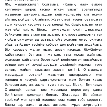
Жә, жылап-жылап болғамыз. «Қалың мал» өмірге
келгеннен ширек ғасыр өткен уақыт аралығында
жазылған шығармалардың кейіпкерлерінің кім екенін
айттық қой деп ойлаймын. Жазу стилі туралы сөз қозғау
үшін кеңірек көсілуге тура келеді. Ал, біздің қарым оған
жетпейді әзірге. Бірақ, там-тұмдап сүзіп шыққанда
байқағанымыз аталмыш аралықтың прозашыларына тән
- ойды оқиғамен ұштастыра, ойға оқиғаны емес, оқиғаға
ойды сыйдыру тәсіліне көбірек ден қойғанын аңдаймыз.
Бір қарасаң жалаң ұран, арзан насихат, бір-бірімен
қабаттасып, баттасып жатқан, тым ұқсас жайттар,
оқиғалар қайталана беретіндей көрінгенмен әрқайсысы
өзінше сол екі жүзді дәуірдің шежіресін көркем түрге
салып, майын тамызып жазып кетіпті. Отызыншы
жылдарды орталай жазылған шығармалар ұлы
геноцидте көмусіз қарға-құзғынға жем болған қазақ
баласын жоқтап, жылап тууға тиіс еді. Бірақ... Бұл кезде
Сталиндік саясат көз жасыңды көрсетсең қанға
бояйтынын дәлелдеп болған. Жоғарыда біз айтқан
теріскей мен күнгей мәселесі осы кезде төбе көрсетті.
Баяғы зар заман ағымы астарлы түрде жүргендігін