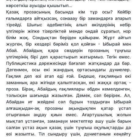
көрсеткіш ауызды қышытып...
Қазақ прозасының басында кім тұр осы? Кейбір
ғалымдарға айтқызсаң, сонааау бір замандарға апарып
тірейді. Шығыс әдебиетінің алып өкілдерінің небір
үлгілерін жіпке тізерліктей менде ондай сұрапыл, нор
білім жоқ. Сондықтан беріден қайырам. Жұрт айтып
жүрген, бір кездері бәріміз қол қойған - Ыбырай мен
Абай. Абайдың қара сөздерін прозаның тұңғыш
үлгілерінің бірі деп қарастырып жатырмыз. Тегін емес.
Публицистика дәрежесінде бағалап жатқандар да бар.
Дегенмен, осы екі жанрдың ортасындағы дүниелер.
Ғақлия деп өзі атап еді ғой. Ендеше, ғақлияңыз екі
заманның ара жігінде қалыптасқан, екі жаққа ортақ -
проза. Бірақ, Абайдың ғақлиялары әбден кемелденген,
толысқан шағында жазылған. Демек, сәл берірек. Ал,
Абайдан ит жейдені сәл бұрын тоздырған Ыбырай
алғашқыдан-ақ прозаны ақындықпен қатар ұстап
отырғанын аңдау қиын емес. Ағартушылық жолын
мықтап ұстанған, заманауи мектептер ашу үшін барын
салған ұстаз ақын қазақ үшін тұңғыш оқулықтарды да
өзі жазыпты. Тіл сындыру үшін, дүниетаным кеңейту