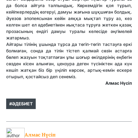
да болса айтуға талпындық. Көркемдігін қоя тұрып,
кейіпкерлердің өзгеруі, дамуы жағына шұқшиған болдық.
Әуезов эпопеясынан кейін аяққа мықтап тұру аз, кез
келген шет ел әдебиетімен иықтаса тұруға жеткен қазақ
прозасының ендігі дамуы туралы келесіде әңгімелей
жатармыз.
Айтары тілінің ұшында тұрса да төгіп-төгіп тастауға еркі
болмаған, сонда да тілін тістеп қалмай сөзін астарға
бөлеп жазуын тоқтатпаған ұлы шоғыр өкілдерінің еңбегін
сөзден кісен алынған, цензура деген түсініктен ада күн
кешіп жатқан біз бір үңіліп көрсек, артық-кемін ескере
отырып, қостайсыз деп сенеміз.
Алмас Нүсіп
#ӘДЕБИЕТ
Алмас Нүсіп