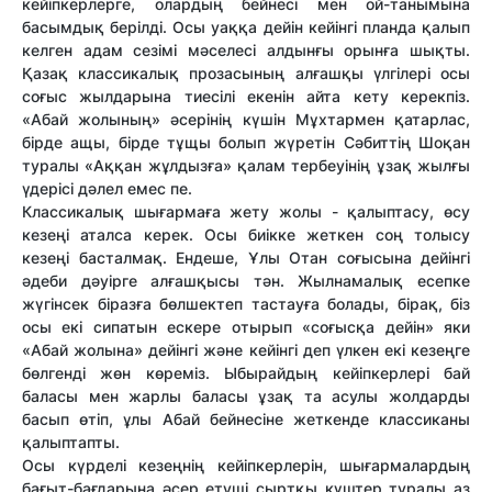
кейіпкерлерге, олардың бейнесі мен ой-танымына
басымдық берілді. Осы уаққа дейін кейінгі планда қалып
келген адам сезімі мәселесі алдынғы орынға шықты.
Қазақ классикалық прозасының алғашқы үлгілері осы
соғыс жылдарына тиесілі екенін айта кету керекпіз.
«Абай жолының» әсерінің күшін Мұхтармен қатарлас,
бірде ащы, бірде тұщы болып жүретін Сәбиттің Шоқан
туралы «Аққан жұлдызға» қалам тербеуінің ұзақ жылғы
үдерісі дәлел емес пе.
Классикалық шығармаға жету жолы - қалыптасу, өсу
кезеңі аталса керек. Осы биікке жеткен соң толысу
кезеңі басталмақ. Ендеше, Ұлы Отан соғысына дейінгі
әдеби дәуірге алғашқысы тән. Жылнамалық есепке
жүгінсек біразға бөлшектеп тастауға болады, бірақ, біз
осы екі сипатын ескере отырып «соғысқа дейін» яки
«Абай жолына» дейінгі және кейінгі деп үлкен екі кезеңге
бөлгенді жөн көреміз. Ыбырайдың кейіпкерлері бай
баласы мен жарлы баласы ұзақ та асулы жолдарды
басып өтіп, ұлы Абай бейнесіне жеткенде классиканы
қалыптапты.
Осы күрделі кезеңнің кейіпкерлерін, шығармалардың
бағыт-бағдарына әсер етуші сыртқы күштер туралы аз