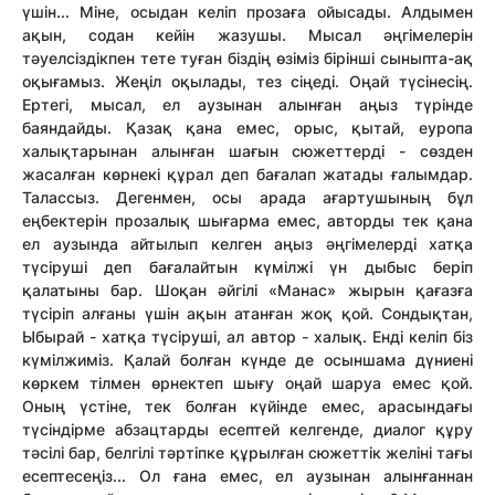
үшін... Міне, осыдан келіп прозаға ойысады. Алдымен
ақын, содан кейін жазушы. Мысал әңгімелерін
тәуелсіздікпен тете туған біздің өзіміз бірінші сыныпта-ақ
оқығамыз. Жеңіл оқылады, тез сіңеді. Оңай түсінесің.
Ертегі, мысал, ел аузынан алынған аңыз түрінде
баяндайды. Қазақ қана емес, орыс, қытай, еуропа
халықтарынан алынған шағын сюжеттерді - сөзден
жасалған көрнекі құрал деп бағалап жатады ғалымдар.
Талассыз. Дегенмен, осы арада ағартушының бұл
еңбектерін прозалық шығарма емес, авторды тек қана
ел аузында айтылып келген аңыз әңгімелерді хатқа
түсіруші деп бағалайтын күмілжі үн дыбыс беріп
қалатыны бар. Шоқан әйгілі «Манас» жырын қағазға
түсіріп алғаны үшін ақын атанған жоқ қой. Сондықтан,
Ыбырай - хатқа түсіруші, ал автор - халық. Енді келіп біз
күмілжиміз. Қалай болған күнде де осыншама дүниені
көркем тілмен өрнектеп шығу оңай шаруа емес қой.
Оның үстіне, тек болған күйінде емес, арасындағы
түсіндірме абзацтарды есептей келгенде, диалог құру
тәсілі бар, белгілі тәртіпке құрылған сюжеттік желіні тағы
есептесеңіз... Ол ғана емес, ел аузынан алынғаннан