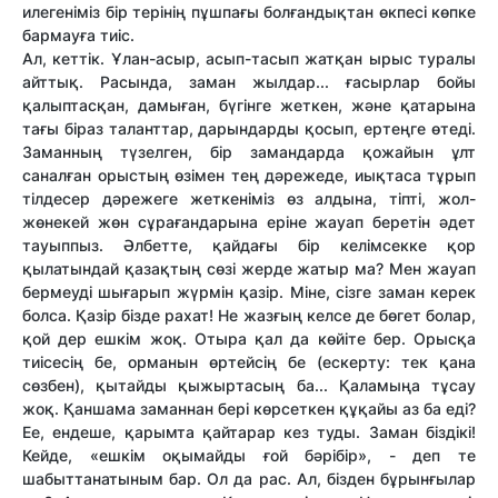
илегеніміз бір терінің пұшпағы болғандықтан өкпесі көпке
бармауға тиіс.
Ал, кеттік. Ұлан-асыр, асып-тасып жатқан ырыс туралы
айттық. Расында, заман жылдар... ғасырлар бойы
қалыптасқан, дамыған, бүгінге жеткен, және қатарына
тағы біраз таланттар, дарындарды қосып, ертеңге өтеді.
Заманның түзелген, бір замандарда қожайын ұлт
саналған орыстың өзімен тең дәрежеде, иықтаса тұрып
тілдесер дәрежеге жеткеніміз өз алдына, тіпті, жол-
жөнекей жөн сұрағандарына еріне жауап беретін әдет
тауыппыз. Әлбетте, қайдағы бір келімсекке қор
қылатындай қазақтың сөзі жерде жатыр ма? Мен жауап
бермеуді шығарып жүрмін қазір. Міне, сізге заман керек
болса. Қазір бізде рахат! Не жазғың келсе де бөгет болар,
қой дер ешкім жоқ. Отыра қал да көйіте бер. Орысқа
тиісесің бе, орманын өртейсің бе (ескерту: тек қана
сөзбен), қытайды қыжыртасың ба... Қаламыңа тұсау
жоқ. Қаншама заманнан бері көрсеткен құқайы аз ба еді?
Ее, ендеше, қарымта қайтарар кез туды. Заман біздікі!
Кейде, «ешкім оқымайды ғой бәрібір», - деп те
шабыттанатыным бар. Ол да рас. Ал, бізден бұрынғылар