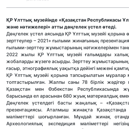
ҚР Ұлттық музейінде «Қазақстан Республикасы Ұ
және нәтижелері» атты дөңгелек үстел өтеді.
Дөңгелек үстел аясында ҚР Ұлттық музейі қорына ө
зерттеулер – 2021» ғылыми жинағының презентаци
ғылыми-зерттеу жұмыстарының нәтижелерімен таны
2022 жылы ҚР Ұлттық музейі ғалымдары халықа
жобаларды жүзеге асырды. Зерттеу жұмыстарының хр
ғасыр, этнографиялық уақытқа дейінгі межені қамт
ҚР Ұлттық музейі қорына тапсырылатын мұралар
топтастырылған. Жалпы саны 78 бірлік жәдігер 
Қазақстан мен Өзбекстан Республикасында жү
барысында ел арасынан 680 жуық материалдық емес
Дөңгелек үстелдегі басты жаңалық – «Қазақст
презентациясы. Аталмыш жинақта Қазақстанда
мәліметтері шоғырланған. Мұндай жинақ отан
Археологиялық экспедиция мәліметтері негі