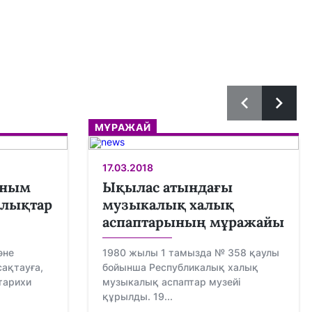
МҰРАЖАЙ
17.03.2018
аным
Ықылас атындағы
ылықтар
музыкалық халық
аспаптарының мұражайы
әне
1980 жылы 1 тамызда № 358 қаулы
ақтауға,
бойынша Республикалық халық
тарихи
музыкалық аспаптар музейі
құрылды. 19...