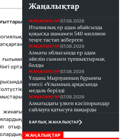
Жаңалықтар
07.08.2026
ЖАҢАЛЫҚТАР
ағыттары
Италиялық ер адам абайсызда
қоқысқа шамамен 540 миллион
ологиялық
теңге тастап жіберген
атқарған
07.08.2026
ЖАҢАЛЫҚТАР
Алматы облысында ер адам
әйелін сыммен тұншықтырмақ
і ғылыми
болды
інгі орта
07.08.2026
ЖАҢАЛЫҚТАР
Ұлдана Мырзуанның бұрынғы
арысында
енесі: «Ұлымның арқасында
олтүстік
медаль берілді
ұмыстары
07.08.2026
ЖАҢАЛЫҚТАР
Алматыдағы үлкен кәсіпорындар
сайлауға қатысуға шақырды
и жинағы
иялардың
БАРЛЫҚ ЖАНАЛЫҚТАР
ып отыр.
олардың
ЖАҢАЛЫҚТАР