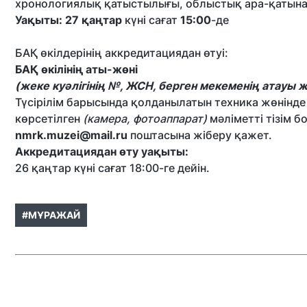
хронологиялық қатыстылығы, облыстық ара-қатына
Уақыты: 27 қаңтар
күні сағат
15:00
-де
БАҚ өкілдерінің аккредитациядан өтуі:
БАҚ өкілінің аты-жөні
(жеке куәлігінің №, ЖСН, берген мекеменің атауы ж
Түсірілім барысында қолданылатын техника жөнінд
көрсетілген
(камера, фотоаппарат)
мәліметті тізім 
nmrk.muzei@mail.ru
поштасына жіберу қажет.
Аккредитациядан өту уақыты:
26 қаңтар күні сағат 18:00-ге дейін.
#МҰРАЖАЙ