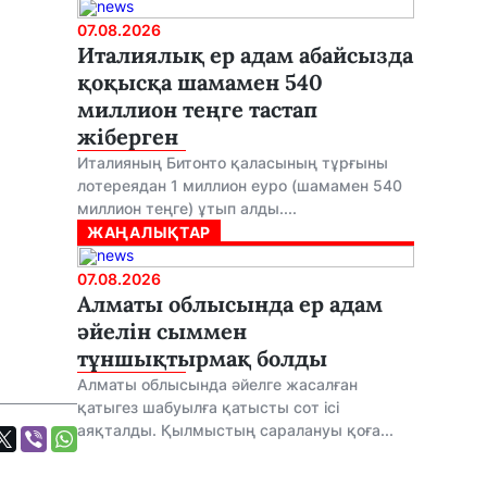
07.08.2026
Италиялық ер адам абайсызда
қоқысқа шамамен 540
миллион теңге тастап
жіберген
Италияның Битонто қаласының тұрғыны
лотереядан 1 миллион еуро (шамамен 540
миллион теңге) ұтып алды....
ЖАҢАЛЫҚТАР
07.08.2026
Алматы облысында ер адам
әйелін сыммен
тұншықтырмақ болды
Алматы облысында әйелге жасалған
қатыгез шабуылға қатысты сот ісі
аяқталды. Қылмыстың саралануы қоға...