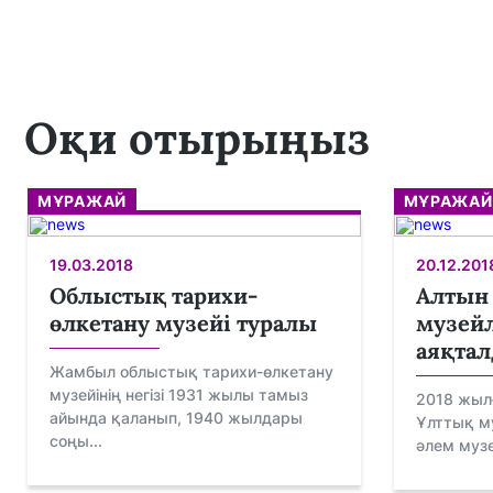
Оқи отырыңыз
МҰРАЖАЙ
МҰРАЖАЙ
19.03.2018
20.12.201
Облыстық тарихи-
Алтын
өлкетану музейі туралы
музейл
аяқта
Жамбыл облыстық тарихи-өлкетану
музейінің негізі 1931 жылы тамыз
2018 жыл
айында қаланып, 1940 жылдары
Ұлттық м
соңы...
әлем музе