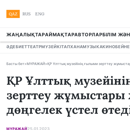
QAZ
RUS
ENG
ЖАҢАЛЫҚТАР
АЙМАҚТАР
АВТОРЛАР
БІЛІМ ЖӘ
ӘДЕБИЕТ
ТЕАТР
МУЗЕЙ
КІТАПХАНА
МУЗЫКА
КИНО
БЕЙНЕ
Басты бет
>
МҰРАЖАЙ
>
ҚР Ұлттық музейінің ғылыми зерттеу жұмыста
ҚР Ұлттық музейін
зерттеу жұмыстары
дөңгелек үстел өтед
25.01.2023
МҰРАЖАЙ