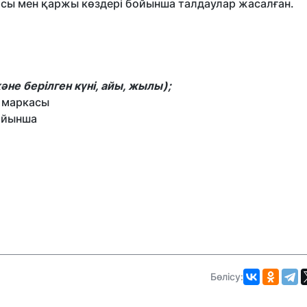
сы мен қаржы көздері бойынша талдаулар жасалған.
әне берілген күні, айы, жылы);
е маркасы
бойынша
Бөлісу: