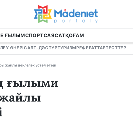
НЕ ҒЫЛЫМ
СПОРТ
САЯСАТ
ҚОҒАМ
ЛЕУ ӨНЕРІ
САЛТ-ДӘСТҮР
ТУРИЗМ
РЕФЕРАТТАР
ТЕСТТЕР
ры жайлы дөңгелек үстел өтеді
ің ғылыми
 жайлы
і