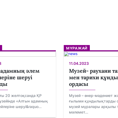
МҰРАЖАЙ
8
11.04.2023
 адамның әлем
Музей- раухани т
еріне шеруі
мен тарихи құнд
лды
ордасы
ғы 20 желтоқсанда ҚР
Музей – өнер-мәдениет ж
узейінде «Алтын адамның
ғылыми құндылықтарды с
йлеріне шеруі&raquo...
музей мұралары арқылы 
мәлемет...