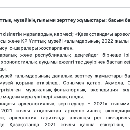
лттық музейінің ғылыми зерттеу жұмыстары: басым б
ткізілетін мұралардың көрмесі; «Қазақстандағы архе
ясы және ҚР Ұлттық музейі ғалымдарының 2022 жылы 
су іс-шаралары жоспарланған.
ралық және республикалық деңгейдегі бірнеше ір
онологиялық ауқымы ежелгі тас дәуірінен бастап кей
иды.
 музей ғалымдарының далалық зерттеу жұмыстары б
музей қорына өткізіледі. Сонымен қатар, Ақмола, С
ргізілген музыкалық-фольклорлық экспедиция ж
 мәдени мұра үлгілері жинақталды.
андағы археологиялық зерттеулер – 2021» ғылым
 2021 жылы атқарылған археологиялық экспедиц
дық археология тарихында алғашқы рет шығарыл
зінде Қазақстанда 2021 жылы қанша ескерткіш, 