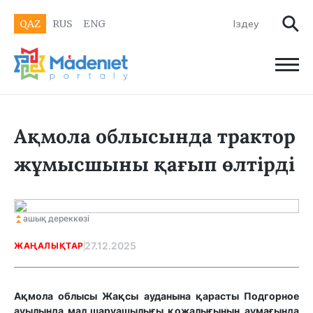
QAZ
RUS
ENG
Ақмола облысында трактор
жұмысшыны қағып өлтірді
ашық дереккөзі
27.12.2025
ЖАҢАЛЫҚТАР
Ақмола облысы Жақсы ауданына қарасты Подгорное
ауылында мал шаруашылығы қожалығының аумағында