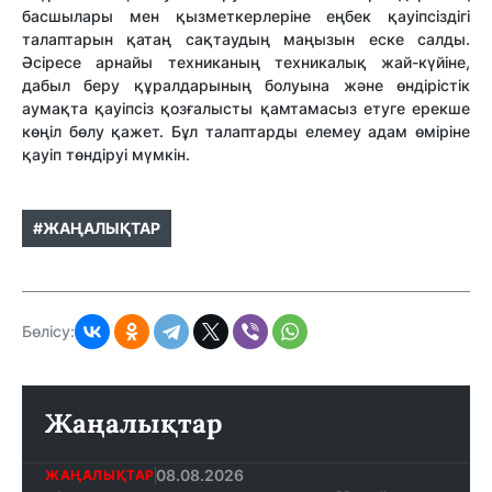
басшылары мен қызметкерлеріне еңбек қауіпсіздігі
талаптарын қатаң сақтаудың маңызын еске салды.
Әсіресе арнайы техниканың техникалық жай-күйіне,
дабыл беру құралдарының болуына және өндірістік
аумақта қауіпсіз қозғалысты қамтамасыз етуге ерекше
көңіл бөлу қажет. Бұл талаптарды елемеу адам өміріне
қауіп төндіруі мүмкін.
#ЖАҢАЛЫҚТАР
Бөлісу:
Жаңалықтар
08.08.2026
ЖАҢАЛЫҚТАР