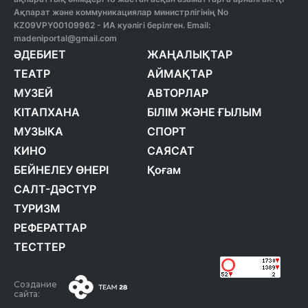
Ақпарат және коммуникациялар министрлігінің No
KZ09VPY00109962 - ИА куәлігі берілген. Email:
madeniportal@gmail.com
ӘДЕБИЕТ
ЖАҢАЛЫҚТАР
ТЕАТР
АЙМАҚТАР
МУЗЕЙ
АВТОРЛАР
КІТАПХАНА
БІЛІМ ЖӘНЕ ҒЫЛЫМ
МУЗЫКА
СПОРТ
КИНО
САЯСАТ
БЕЙНЕЛЕУ ӨНЕРІ
Қоғам
САЛТ-ДӘСТҮР
ТУРИЗМ
РЕФЕРАТТАР
ТЕСТТЕР
Создание
сайта: