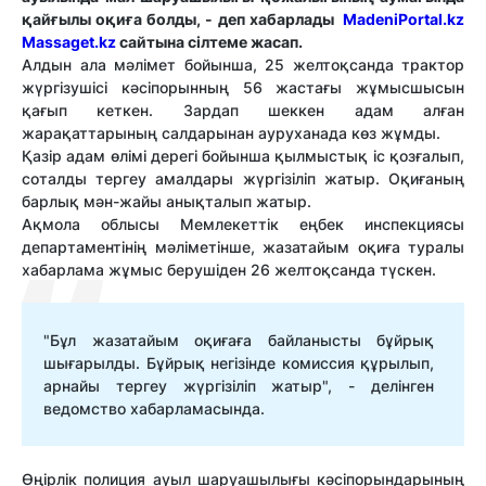
қайғылы оқиға болды, - деп хабарлады
MadeniPortal.kz
Massaget.kz
сайтына сілтеме жасап.
Алдын ала мәлімет бойынша, 25 желтоқсанда трактор
жүргізушісі кәсіпорынның 56 жастағы жұмысшысын
қағып кеткен. Зардап шеккен адам алған
жарақаттарының салдарынан ауруханада көз жұмды.
Қазір адам өлімі дерегі бойынша қылмыстық іс қозғалып,
соталды тергеу амалдары жүргізіліп жатыр. Оқиғаның
барлық мән-жайы анықталып жатыр.
Ақмола облысы Мемлекеттік еңбек инспекциясы
департаментінің мәліметінше, жазатайым оқиға туралы
хабарлама жұмыс берушіден 26 желтоқсанда түскен.
"Бұл жазатайым оқиғаға байланысты бұйрық
шығарылды. Бұйрық негізінде комиссия құрылып,
арнайы тергеу жүргізіліп жатыр", - делінген
ведомство хабарламасында.
Өңірлік полиция ауыл шаруашылығы кәсіпорындарының