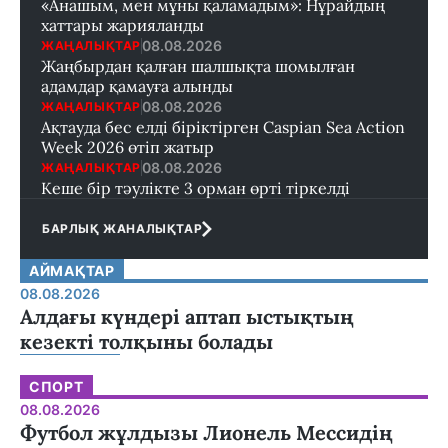
«Анашым, мен мұны қаламадым»: Нұрайдың
хаттары жарияланды
08.08.2026
ЖАҢАЛЫҚТАР
Жаңбырдан қалған шалшықта шомылған
адамдар қамауға алынды
08.08.2026
ЖАҢАЛЫҚТАР
Ақтауда бес елді біріктірген Caspian Sea Action
Week 2026 өтіп жатыр
08.08.2026
ЖАҢАЛЫҚТАР
Кеше бір тәулікте 3 орман өрті тіркелді
БАРЛЫҚ ЖАНАЛЫҚТАР
АЙМАҚТАР
08.08.2026
Алдағы күндері аптап ыстықтың
кезекті толқыны болады
СПОРТ
08.08.2026
Футбол жұлдызы Лионель Мессидің