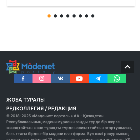
ЖОБА ТУРАЛЫ
РЕДКОЛЛЕГИЯ
/
РЕДАКЦИЯ
© 2018-2025 «Мәдениет порталы» АА - Қазақстан
Республикасының мәдени мұрасын заңды түрде бір жерге
жинақтайтын және тұрақты түрде насихаттайтын ағартушылық
бағыттағы бірден-бір мәдени платформа. Бұл желі ресурсының
ақпараттық өнімдері 18 жастан асқан азаматтарға арналған. ҚР