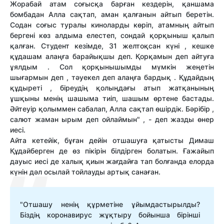
Жорабай атам соғысқа барған кездерін, қаншама
бомбадан Алла сақтап, аман қалғанын айтып беретін.
Содан соғыс туралы киноларды көріп, атамның айтып
бергені көз алдыма елестеп, сондай қорқыныш қалып
қалған. Студент кезімде, 31 желтоқсан күні , кешке
құдашам алаңға барайықшы деп. Қорқамын деп айтуға
ұялдым . Сол қорқынышымды мүмкін жеңетін
шығармын деп , тәуекел деп алаңға бардық . Құдайдың
құдыреті , біреудің қолыңдағы атып жатқанының
ұшқыны менің шашыма тиіп, шашым өртене бастады.
Әйтеуір қолыммен сабалап, Алла сақтап өшірдік. Бәрібір ,
салют жаман ырым деп ойлаймын" , - деп жазды өнер
иесі.
Айта кетейік, бұған дейін отшашуға қатысты Димаш
Құдайберген де өз пікірін білдірген болатын. Ғажайып
дауыс иесі де халық қиын жағдайға тап болғанда елорда
күнін дәл осылай тойлауды артық санаған.
"Отшашу ненің құрметіне ұйымдастырылды?
Біздің коронавирус жұқтыру бойынша бірінші