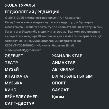
ЖОБА ТУРАЛЫ
РЕДКОЛЛЕГИЯ
/
РЕДАКЦИЯ
© 2018-2025 «Мәдениет порталы» АА - Қазақстан
Республикасының мәдени мұрасын заңды түрде бір жерге
жинақтайтын және тұрақты түрде насихаттайтын ағартушылық
бағыттағы бірден-бір мәдени платформа. Бұл желі ресурсының
ақпараттық өнімдері 18 жастан асқан азаматтарға арналған. ҚР
Ақпарат және коммуникациялар министрлігінің No
KZ09VPY00109962 - ИА куәлігі берілген. Email:
madeniportal@gmail.com
ӘДЕБИЕТ
ЖАҢАЛЫҚТАР
ТЕАТР
АЙМАҚТАР
МУЗЕЙ
АВТОРЛАР
КІТАПХАНА
БІЛІМ ЖӘНЕ ҒЫЛЫМ
МУЗЫКА
СПОРТ
КИНО
САЯСАТ
БЕЙНЕЛЕУ ӨНЕРІ
Қоғам
САЛТ-ДӘСТҮР