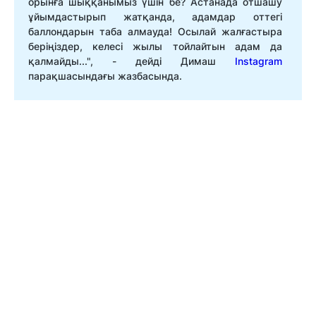
орынға шыққанымыз үшін бе? Астанада отшашу
ұйымдастырып жатқанда, адамдар оттегі
баллондарын таба алмауда! Осылай жалғастыра
беріңіздер, келесі жылы тойлайтын адам да
қалмайды...", - дейді Димаш
Instagram
парақшасындағы жазбасында.