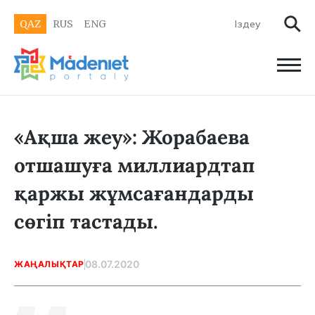
QAZ
RUS
ENG
«Ақша жеу»: Жорабаева
отшашуға миллиардтап
қаржы жұмсағандарды
сөгіп тастады.
08.07.2020
ЖАҢАЛЫҚТАР