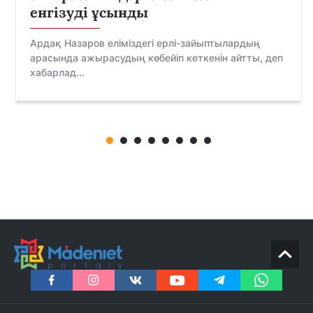
енгізуді ұсынды
Ардақ Назаров еліміздегі ерлі-зайыптылардың
арасында ажырасудың көбейіп кеткенін айтты, деп
хабарлад...