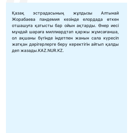
Қазақ эстрадасының жұлдызы Алтынай
Жорабаева пандемия кезінде елордада өткен
отшашуға қатысты бар ойын ақтарды. Өнер иесі
мұндай шараға миллиардтап қаржы жұмсағанша,
ол ақшаны бүгінде індетпен жанын сала күресіп
жатқан дәрігерлерге беру керектігін айтып қалды
деп жазады.KAZ.NUR.KZ.