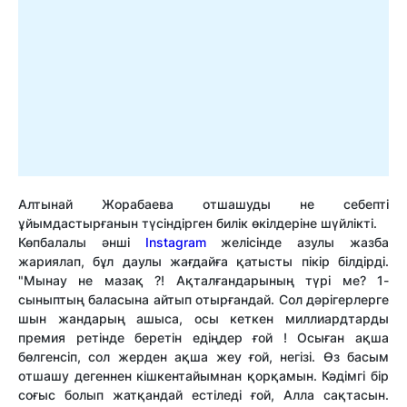
Алтынай Жорабаева отшашуды не себепті
ұйымдастырғанын түсіндірген билік өкілдеріне шүйлікті.
Көпбалалы әнші
Instagram
желісінде азулы жазба
жариялап, бұл даулы жағдайға қатысты пікір білдірді.
"Мынау не мазақ ?! Ақталғандарының түрі ме? 1-
сыныптың баласына айтып отырғандай. Сол дәрігерлерге
шын жандарың ашыса, осы кеткен миллиардтарды
премия ретінде беретін едіңдер ғой ! Осыған ақша
бөлгенсіп, сол жерден ақша жеу ғой, негізі. Өз басым
отшашу дегеннен кішкентайымнан қорқамын. Кәдімгі бір
соғыс болып жатқандай естіледі ғой, Алла сақтасын.