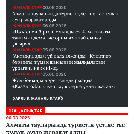
06.08.2026
ЖАҢАЛЫҚТАР
Алматы тауларында туристің үстіне тас құлап,
ауыр жарақат алды
06.08.2026
ЖАҢАЛЫҚТАР
«Нәжіспен бірге шомылдық»: Алматыдағы
танымал демалыс орны жаппай сынға
ұшырады
05.08.2026
ЖАҢАЛЫҚТАР
“Айлыққа адам үй сала алмайды”: Кәсіпкер
бұрынғы жұмысшысының жылқыларын
ұрлағанына сенімді
05.08.2026
ЖАҢАЛЫҚТАР
Жол бойында дәрет сындырмаңыз:
«ҚазАвтоЖол» жүргізушілерге үндеу жасады
БАРЛЫҚ ЖАНАЛЫҚТАР
ЖАҢАЛЫҚТАР
06.08.2026
Алматы тауларында туристің үстіне тас
құлап, ауыр жарақат алды