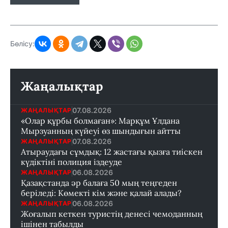
Бөлісу:
Жаңалықтар
07.08.2026
ЖАҢАЛЫҚТАР
«Олар құрбы болмаған»: Марқұм Ұлдана
Мырзуанның күйеуі өз шындығын айтты
07.08.2026
ЖАҢАЛЫҚТАР
Атыраудағы сұмдық: 12 жастағы қызға тиіскен
күдіктіні полиция іздеуде
06.08.2026
ЖАҢАЛЫҚТАР
Қазақстанда әр балаға 50 мың теңгеден
беріледі: Көмекті кім және қалай алады?
06.08.2026
ЖАҢАЛЫҚТАР
Жоғалып кеткен туристің денесі чемоданның
ішінен табылды