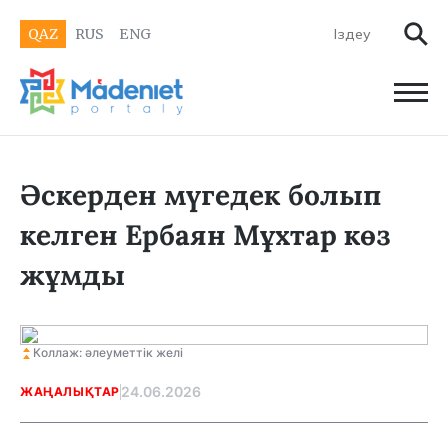
QAZ
RUS
ENG
Әскерден мүгедек болып
келген Ербаян Мұхтар көз
жұмды
Коллаж: әлеуметтік желі
24.06.2026
ЖАҢАЛЫҚТАР