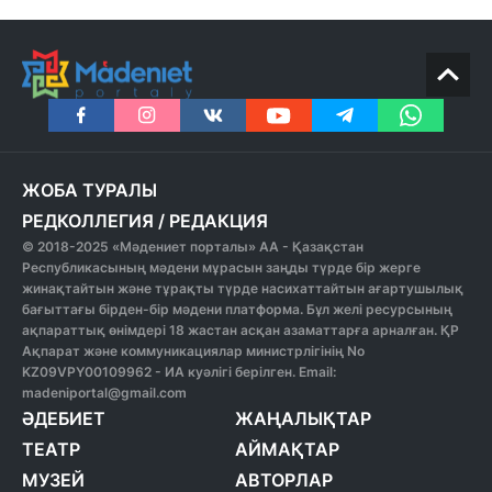
ЖОБА ТУРАЛЫ
РЕДКОЛЛЕГИЯ
/
РЕДАКЦИЯ
© 2018-2025 «Мәдениет порталы» АА - Қазақстан
Республикасының мәдени мұрасын заңды түрде бір жерге
жинақтайтын және тұрақты түрде насихаттайтын ағартушылық
бағыттағы бірден-бір мәдени платформа. Бұл желі ресурсының
ақпараттық өнімдері 18 жастан асқан азаматтарға арналған. ҚР
Ақпарат және коммуникациялар министрлігінің No
KZ09VPY00109962 - ИА куәлігі берілген. Email:
madeniportal@gmail.com
ӘДЕБИЕТ
ЖАҢАЛЫҚТАР
ТЕАТР
АЙМАҚТАР
МУЗЕЙ
АВТОРЛАР