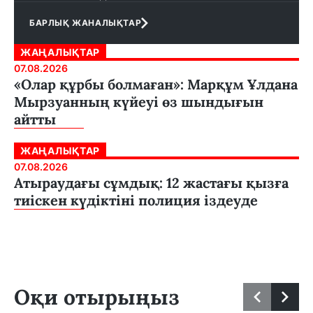
БАРЛЫҚ ЖАНАЛЫҚТАР
ЖАҢАЛЫҚТАР
07.08.2026
«Олар құрбы болмаған»: Марқұм Ұлдана
Мырзуанның күйеуі өз шындығын
айтты
ЖАҢАЛЫҚТАР
07.08.2026
Атыраудағы сұмдық: 12 жастағы қызға
тиіскен күдіктіні полиция іздеуде
Оқи отырыңыз