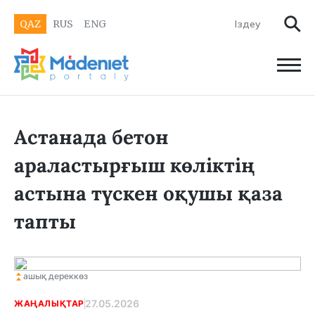
QAZ
RUS
ENG
Астанада бетон
араластырғыш көліктің
астына түскен оқушы қаза
тапты
ашық дереккөз
27.05.2026
ЖАҢАЛЫҚТАР