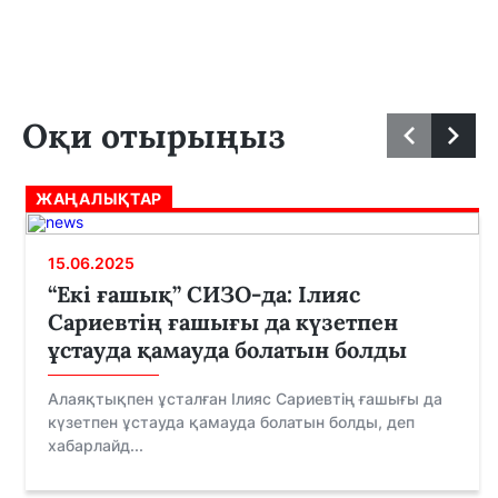
Оқи отырыңыз
ЖАҢАЛЫҚТАР
15.06.2025
“Екі ғашық” СИЗО-да: Ілияс
Сариевтің ғашығы да күзетпен
ұстауда қамауда болатын болды
Алаяқтықпен ұсталған Ілияс Сариевтің ғашығы да
күзетпен ұстауда қамауда болатын болды, деп
хабарлайд...