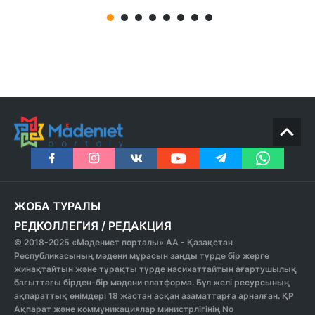
ЖОБА ТУРАЛЫ
РЕДКОЛЛЕГИЯ
/
РЕДАКЦИЯ
© 2018-2025 «Мәдениет порталы» АА - Қазақстан
Республикасының мәдени мұрасын заңды түрде бір жерге
жинақтайтын және тұрақты түрде насихаттайтын ағартушылық
бағыттағы бірден-бір мәдени платформа. Бұл желі ресурсының
ақпараттық өнімдері 18 жастан асқан азаматтарға арналған. ҚР
Ақпарат және коммуникациялар министрлігінің No