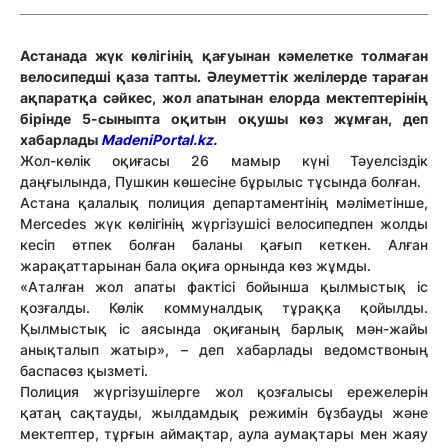
Астанада жүк көлігінің қағуынан кәмелетке толмаған
велосипедші қаза тапты. Әлеуметтік желілерде тараған
ақпаратқа сәйкес, жол апатынан елорда мектептерінің
бірінде 5-сыныпта оқитын оқушы көз жұмған, деп
хабарлады
MadeniPortal.kz.
Жол-көлік оқиғасы 26 мамыр күні Тәуелсіздік
даңғылында, Пушкин көшесіне бұрылыс тұсында болған.
Астана қалалық полиция департаментінің мәліметінше,
Mercedes жүк көлігінің жүргізушісі велосипедпен жолды
кесіп өтпек болған баланы қағып кеткен. Алған
жарақаттарынан бала оқиға орнында көз жұмды.
«Аталған жол апаты фактісі бойынша қылмыстық іс
қозғалды. Көлік коммуналдық тұраққа қойылды.
Қылмыстық іс аясында оқиғаның барлық мән-жайы
анықталып жатыр», – деп хабарлады ведомствоның
баспасөз қызметі.
Полиция жүргізушілерге жол қозғалысы ережелерін
қатаң сақтауды, жылдамдық режимін бұзбауды және
мектептер, тұрғын аймақтар, аула аумақтары мен жаяу