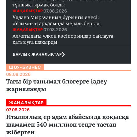
тұншықтырмақ болды
07.08.2026
ЖАҢАЛЫҚТАР
Ұлдана Мырзуанның бұрынғы енесі:
«Ұлымның арқасында медаль берілді
07.08.2026
ЖАҢАЛЫҚТАР
Алматыдағы үлкен кәсіпорындар сайлауға
қатысуға шақырды
БАРЛЫҚ ЖАНАЛЫҚТАР
ШОУ-БИЗНЕС
08.08.2026
Тағы бір танымал блогерге іздеу
жарияланды
ЖАҢАЛЫҚТАР
07.08.2026
Италиялық ер адам абайсызда қоқысқа
шамамен 540 миллион теңге тастап
жіберген