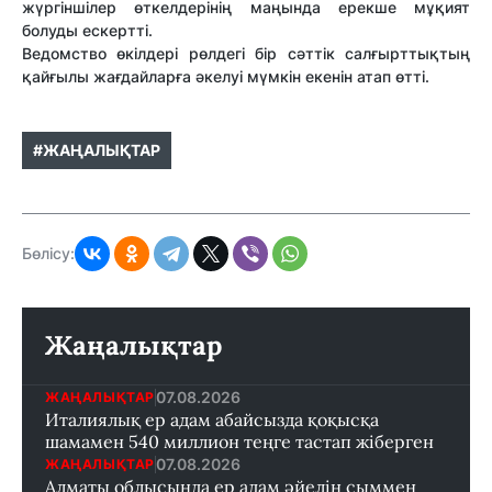
жүргіншілер өткелдерінің маңында ерекше мұқият
болуды ескертті.
Ведомство өкілдері рөлдегі бір сәттік салғырттықтың
қайғылы жағдайларға әкелуі мүмкін екенін атап өтті.
#ЖАҢАЛЫҚТАР
Бөлісу:
Жаңалықтар
07.08.2026
ЖАҢАЛЫҚТАР
Италиялық ер адам абайсызда қоқысқа
шамамен 540 миллион теңге тастап жіберген
07.08.2026
ЖАҢАЛЫҚТАР
Алматы облысында ер адам әйелін сыммен