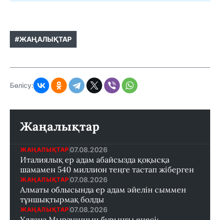
#ЖАҢАЛЫҚТАР
Бөлісу:
Жаңалықтар
07.08.2026
ЖАҢАЛЫҚТАР
Италиялық ер адам абайсызда қоқысқа
шамамен 540 миллион теңге тастап жіберген
07.08.2026
ЖАҢАЛЫҚТАР
Алматы облысында ер адам әйелін сыммен
тұншықтырмақ болды
07.08.2026
ЖАҢАЛЫҚТАР
Ұлдана Мырзуанның бұрынғы енесі: