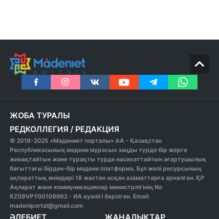
ЖОБА ТУРАЛЫ
РЕДКОЛЛЕГИЯ
/
РЕДАКЦИЯ
© 2018-2025 «Мәдениет порталы» АА - Қазақстан
Республикасының мәдени мұрасын заңды түрде бір жерге
жинақтайтын және тұрақты түрде насихаттайтын ағартушылық
бағыттағы бірден-бір мәдени платформа. Бұл желі ресурсының
ақпараттық өнімдері 18 жастан асқан азаматтарға арналған. ҚР
Ақпарат және коммуникациялар министрлігінің No
KZ09VPY00109962 - ИА куәлігі берілген. Email:
madeniportal@gmail.com
ӘДЕБИЕТ
ЖАҢАЛЫҚТАР