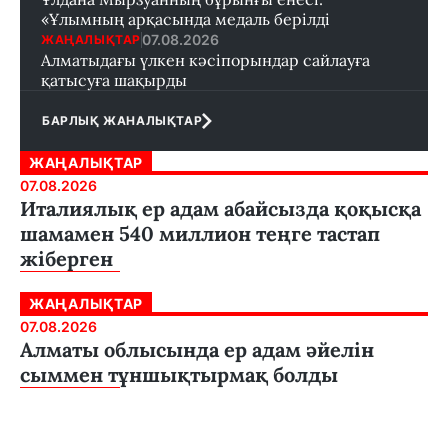
«Ұлымның арқасында медаль берілді
07.08.2026
ЖАҢАЛЫҚТАР
Алматыдағы үлкен кәсіпорындар сайлауға
қатысуға шақырды
БАРЛЫҚ ЖАНАЛЫҚТАР
ЖАҢАЛЫҚТАР
07.08.2026
Италиялық ер адам абайсызда қоқысқа
шамамен 540 миллион теңге тастап
жіберген
ЖАҢАЛЫҚТАР
07.08.2026
Алматы облысында ер адам әйелін
сыммен тұншықтырмақ болды