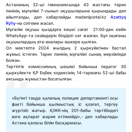
Астананың 32-ші гимназиясында 43 жастағы тарих
пәнінің мұғалімі 7-сынып оқушыларына қырындады деп
айыпталды, деп хабарлайды
madeniportal.kz
Azattyq
Rýhy
-на сілтеме жасап.
Мұғалім оқушы қыздарға кешкі сағат 21:00-ден кейін
WhatsApp-та сезімдерін білдіріп хат жазған. Бұл оқиғаны
оқушылардың ата-аналары әшкере қылған.
Ол мектепте 2024 жылдың 2 қыркүйегінен бастап
жұмыс істеген. Тарих пәнінің мұғалімі сынақ мерзімінде
болған.
Тәртіптік комиссияның шешімі бойынша педагог 30
қыркүйекте ҚР Еңбек кодексінің 14-тармағы 52-ші бабы
аясында жұмыстан босатылған.
«Бүгінгі таңда қалалық полиция департаменті осы
факті бойынша қылмыстық іс қозғап, тергеу
жүргізіп жатыр. ҚІЖК-нің 201-бабы тәртібіндегі
өзге ақпарат жария етілмейді»,- деп хабарлады
Астана қаласы білім басқармасы.