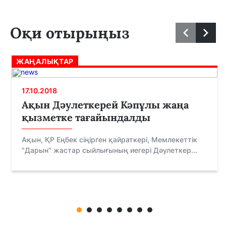
Оқи отырыңыз
ЖАҢАЛЫҚТАР
17.10.2018
Ақын Дәулеткерей Кәпұлы жаңа
қызметке тағайындалды
Ақын, ҚР Еңбек сіңірген қайраткері, Мемлекеттік
"Дарын" жастар сыйлығының иегері Дәулеткер...