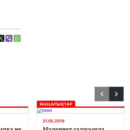
ЖАҢАЛЫҚТАР
21.05.2019
мпқа не
Мәдениет саласында