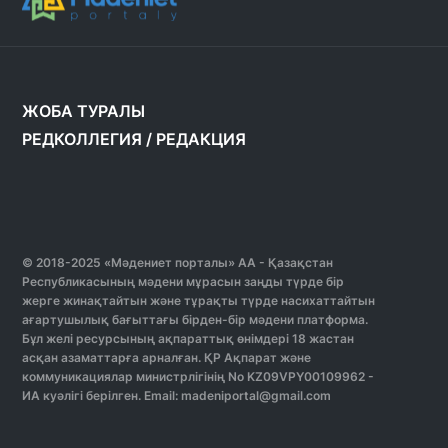
ЖОБА ТУРАЛЫ
РЕДКОЛЛЕГИЯ
/
РЕДАКЦИЯ
© 2018-2025 «Мәдениет порталы» АА - Қазақстан
Республикасының мәдени мұрасын заңды түрде бір
жерге жинақтайтын және тұрақты түрде насихаттайтын
ағартушылық бағыттағы бірден-бір мәдени платформа.
Бұл желі ресурсының ақпараттық өнімдері 18 жастан
асқан азаматтарға арналған. ҚР Ақпарат және
коммуникациялар министрлігінің No KZ09VPY00109962 -
ИА куәлігі берілген. Email: madeniportal@gmail.com