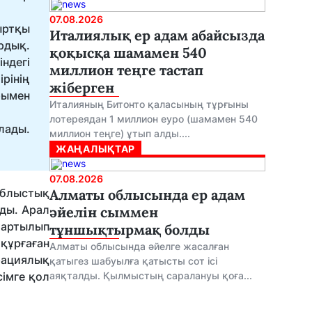
07.08.2026
ыртқы
Италиялық ер адам абайсызда
рдық.
қоқысқа шамамен 540
ндегі
миллион теңге тастап
рінің
жіберген
рымен
Италияның Битонто қаласының тұрғыны
лотереядан 1 миллион еуро (шамамен 540
лады.
миллион теңге) ұтып алды....
ЖАҢАЛЫҚТАР
07.08.2026
облыстық
Алматы облысында ер адам
нды. Арал
әйелін сыммен
тартылып
тұншықтырмақ болды
құрғаған
Алматы облысында әйелге жасалған
рациялық
қатыгез шабуылға қатысты сот ісі
імге қол
аяқталды. Қылмыстың саралануы қоға...