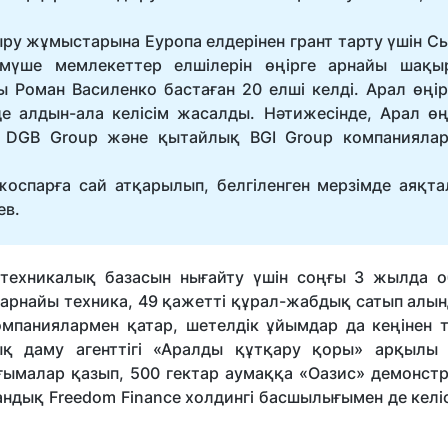
ыру жұмыстарына Еуропа елдерінен грант тарту үшін С
а мүше мемлекеттер елшілерін өңірге арнайы шақы
Роман Василенко бастаған 20 елші келді. Арал өңірі
 алдын-ала келісім жасалды. Нәтижесінде, Арал өңі
қ DGB Group және қытайлық BGI Group компанияла
 жоспарға сай атқарылып, белгіленген мерзімде аяқта
ев.
техникалық базасын нығайту үшін соңғы 3 жылда 
 арнайы техника, 49 қажетті құрал-жабдық сатып алы
омпаниялармен қатар, шетелдік ұйымдар да кеңінен 
қ даму агенттігі «Аралды құтқару қоры» арқылы 
ұңғымалар қазып, 500 гектар аумаққа «Оазис» демонст
ндық Freedom Finance холдингі басшылығымен де келіс