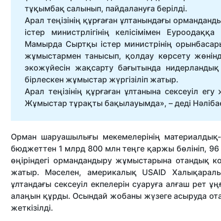
тұқымбақ салынып, пайдалануға берілді.
Арал теңізінің құрғаған ұлтанындағы орманданд
істер министрлігінің келісімімен Еуроодаққ
Мамырда Сыртқы істер министрінің орынбасары 
жұмыстармен танысып, қолдау көрсету жөнінде
экожүйесін жақсарту бағытында нидерланды
бірлескен жұмыстар жүргізіліп жатыр.
Арал теңізінің құрғаған ұлтанына сексеуіл егу
Жұмыстар тұрақты бақылауымда», – деді Нәліба
Орман шаруашылығы мекемелерінің материалдық-
бюджеттен 1 млрд 800 млн теңге қаржы бөлініп, 96
өңіріндегі ормандандыру жұмыстарына отандық к
жатыр. Мәселен, америкалық USAID Халықаралы
ұлтандағы сексеуіл екпелерін суаруға алғаш рет 
алаңын құрды. Осындай жобаны жүзеге асыруда ота
жеткізілді.