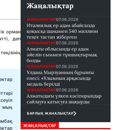
Жаңалықтар
07.08.2026
ЖАҢАЛЫҚТАР
Италиялық ер адам абайсызда
қоқысқа шамамен 540 миллион
ік орман
теңге тастап жіберген
тті, деп
07.08.2026
ЖАҢАЛЫҚТАР
Алматы облысында ер адам
еңізінің
әйелін сыммен тұншықтырмақ
болды
07.08.2026
ЖАҢАЛЫҚТАР
Ұлдана Мырзуанның бұрынғы
енесі: «Ұлымның арқасында
ектар
медаль берілді
07.08.2026
ЖАҢАЛЫҚТАР
ттері
Алматыдағы үлкен кәсіпорындар
сеуіл
сайлауға қатысуға шақырды
0 мың
БАРЛЫҚ ЖАНАЛЫҚТАР
ымбақ
ЖАҢАЛЫҚТАР
ектар