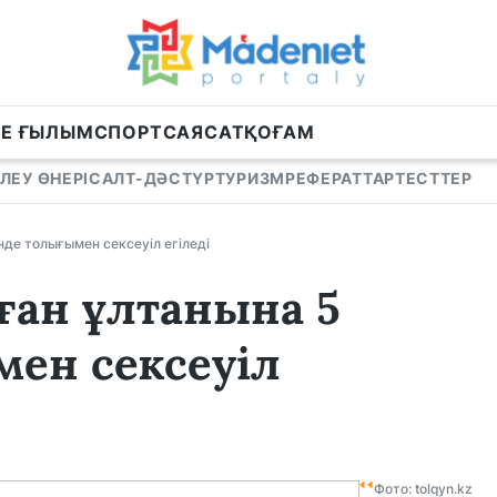
НЕ ҒЫЛЫМ
СПОРТ
САЯСАТ
ҚОҒАМ
ЛЕУ ӨНЕРІ
САЛТ-ДӘСТҮР
ТУРИЗМ
РЕФЕРАТТАР
ТЕСТТЕР
інде толығымен сексеуіл егіледі
аған ұлтанына 5
ен сексеуіл
Фото: tolqyn.kz