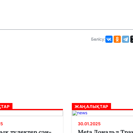
Бөлісу:
ТАР
ЖАҢАЛЫҚТАР
25
30.01.2025
ық түлектер сән-
Meta Дональд Тра