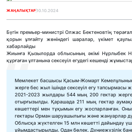
10.10.2024
ЖАҢАЛЫҚТАР
Бүгін премьер-министрі Олжас Бектеновтің төрағ
қорын ұлғайту жөніндегі шаралар, үкімет қаул
хабарлайды
Жиынға Қызылорда облысының әкімі Нұрлыбек Нә
құрғаған ұлтанына сексеуіл егудегі кешенді жұмыстар
Мемлекет басшысы Қасым-Жомарт Кемелұлының А
жерге бес жыл ішінде сексеуіл егу тапсырмасы 
2021-2023 жылдары 544 мың 200 гектар жерге
отырғызылды. Қарашада 211 мың гектар аумаққ
көшеттері мен тұқымын егу жоспарланған. Оны
гектары Орман шаруашылығы және жануарлар дүни
Облысқа жүктелген 15 млн көшетті дайындау ү
ұйымдастырылды. Одан бөлек, Дүниежүзілік бан