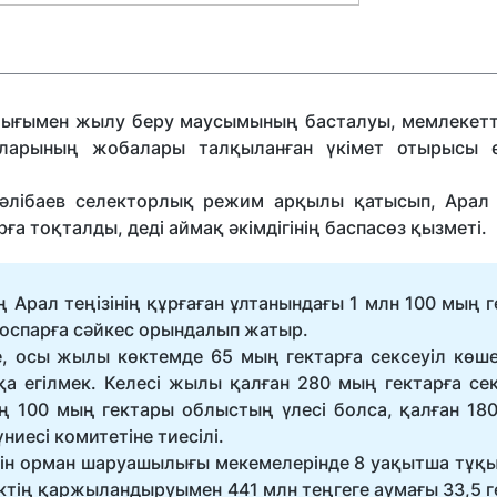
алығымен жылу беру маусымының басталуы, мемлекетт
ыларының жобалары талқыланған үкімет отырысы ө
лібаев селекторлық режим арқылы қатысып, Арал т
ға тоқталды, деді аймақ әкімдігінің баспасөз қызметі.
рал теңізінің құрғаған ұлтанындағы 1 млн 100 мың г
жоспарға сәйкес орындалып жатыр.
, осы жылы көктемде 65 мың гектарға сексеуіл көше
а егілмек. Келесі жылы қалған 280 мың гектарға сек
ң 100 мың гектары облыстың үлесі болса, қалған 18
есі комитетіне тиесілі.
шін орман шаруашылығы мекемелерінде 8 уақытша тұқ
ктің қаржыландыруымен 441 млн теңгеге аумағы 33,5 г