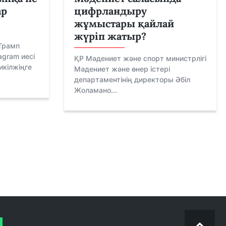
ар
цифрландыру
жұмыстары қайлай
жүріп жатыр?
Трамп
agram иесі
ҚР Мәдениет және спорт министрлігі
икілжіңге
Мәдениет және өнер істері
департаментінің директоры Әбіл
Жоламано...