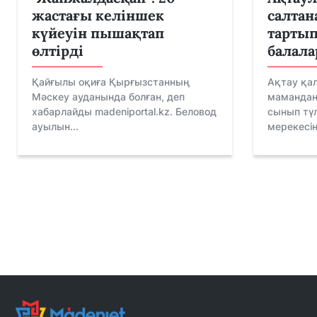
жастағы келіншек
салтан
күйеуін пышақтап
тартып
өлтірді
балала
Қайғылы оқиға Қырғызстанның
Ақтау қа
Мәскеу ауданында болған, деп
маманданд
хабарлайды madeniportal.kz. Беловод
сынып түл
ауылын...
мерекесін 