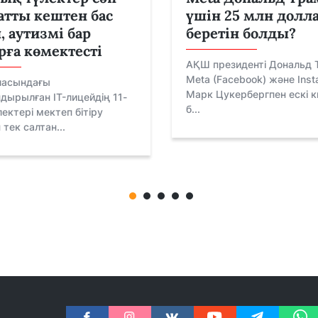
атты кештен бас
үшін 25 млн долл
, аутизмі бар
беретін болды?
рға көмектесті
АҚШ президенті Дональд 
Meta (Facebook) және Inst
ласындағы
Марк Цукербергпен ескі к
ырылған IT-лицейдің 11-
б...
ектері мектеп бітіру
тек салтан...