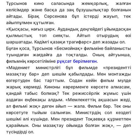
Тұрсынов кино саласында жемқорлық, жалған
келісімдер және басқа да заң бұзушылықтар болғанын
айтады. Бірақ Сәрсенова бұл істерді жауып, тек
айыппұлмен құтылған.
«Қысқасы, нағыз цирк. Аудандық деңгейдегі ұйымдасқан
қылмыстық топ сияқты. Айтып отырудың өзі
шаршатады. Кәдімгі қазақи трагифарс» деп жазады ол.
Бұған қоса, Тұрсынов «Бесмойнақ» фильміне байланысты
туындаған жағдайға да тоқталды. Оның айтуынша,
фильмнің көрсетіліміне
рұқсат берілмеген
.
«Мәдениет министрлігі бұл фильмде «президентті
мазақтау бар» деп шешім қабылдады. Мен монтажды
өзгертуден бас тарттым. Содан кейін фильм мүлде
жарық көрмеді. Киноны көрерменге көрсете алмасам,
қандай табыс болмақ? Тек режиссёрлік жұмыс үшін
аздаған еңбекақы алдым. «Мемлекеттің ақшасын жеді,
ал фильмі жоқ» деген айып — жала. Фильм бар. Тек оны
көрсетуге тыйым салынған. Министрдің сол кездегі
шешімі әлі күшінде. Мен президент Тоқаевқа құрметпен
қараймын. Оны мазақтау ойымда болған жоқ», — деп
түсіндірді ол.