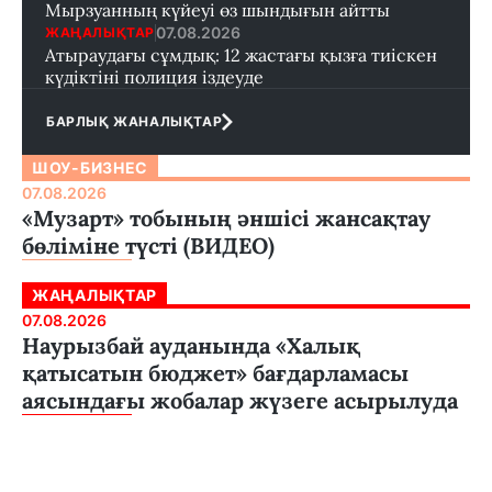
Мырзуанның күйеуі өз шындығын айтты
07.08.2026
ЖАҢАЛЫҚТАР
Атыраудағы сұмдық: 12 жастағы қызға тиіскен
күдіктіні полиция іздеуде
БАРЛЫҚ ЖАНАЛЫҚТАР
ШОУ-БИЗНЕС
07.08.2026
«Музарт» тобының әншісі жансақтау
бөліміне түсті (ВИДЕО)
ЖАҢАЛЫҚТАР
07.08.2026
Наурызбай ауданында «Халық
қатысатын бюджет» бағдарламасы
аясындағы жобалар жүзеге асырылуда