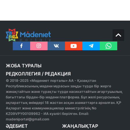
ЖОБА ТУРАЛЫ
РЕДКОЛЛЕГИЯ
/
РЕДАКЦИЯ
© 2018-2025 «Мәдениет порталы» АА - Қазақстан
Республикасының мәдени мұрасын заңды түрде бір жерге
жинақтайтын және тұрақты түрде насихаттайтын ағартушылық
бағыттағы бірден-бір мәдени платформа. Бұл желі ресурсының
ақпараттық өнімдері 18 жастан асқан азаматтарға арналған. ҚР
Ақпарат және коммуникациялар министрлігінің No
KZ09VPY00109962 - ИА куәлігі берілген. Email:
madeniportal@gmail.com
ӘДЕБИЕТ
ЖАҢАЛЫҚТАР