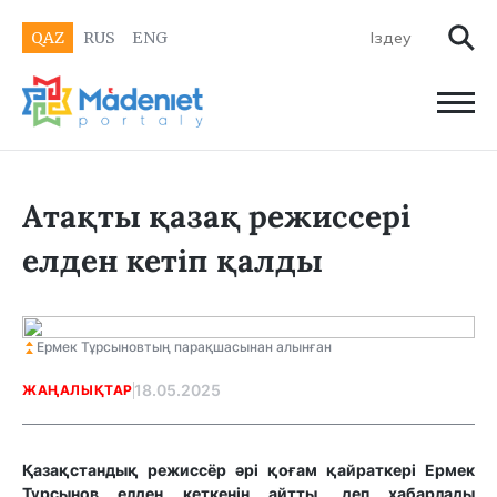
QAZ
RUS
ENG
Атақты қазақ режиссері
елден кетіп қалды
Ермек Тұрсыновтың парақшасынан алынған
18.05.2025
ЖАҢАЛЫҚТАР
Қазақстандық режиссёр әрі қоғам қайраткері Ермек
Тұрсынов елден кеткенін айтты, деп хабарлады