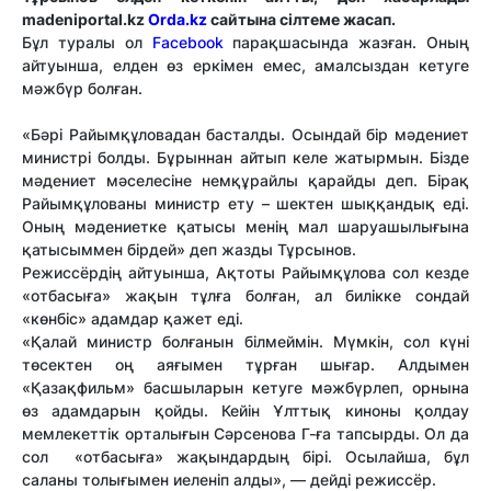
madeniportal.kz
Orda.kz
сайтына сілтеме жасап.
Бұл туралы ол
Facebook
парақшасында жазған. Оның
айтуынша, елден өз еркімен емес, амалсыздан кетуге
мәжбүр болған.
«Бәрі Райымқұловадан басталды. Осындай бір мәдениет
министрі болды. Бұрыннан айтып келе жатырмын. Бізде
мәдениет мәселесіне немқұрайлы қарайды деп. Бірақ
Райымқұлованы министр ету – шектен шыққандық еді.
Оның мәдениетке қатысы менің мал шаруашылығына
қатысыммен бірдей» деп жазды Тұрсынов.
Режиссёрдің айтуынша, Ақтоты Райымқұлова сол кезде
«отбасыға» жақын тұлға болған, ал билікке сондай
«көнбіс» адамдар қажет еді.
«Қалай министр болғанын білмеймін. Мүмкін, сол күні
төсектен оң аяғымен тұрған шығар. Алдымен
«Қазақфильм» басшыларын кетуге мәжбүрлеп, орнына
өз адамдарын қойды. Кейін Ұлттық киноны қолдау
мемлекеттік орталығын Сәрсенова Г-ға тапсырды. Ол да
сол «отбасыға» жақындардың бірі. Осылайша, бұл
саланы толығымен иеленіп алды», — дейді режиссёр.