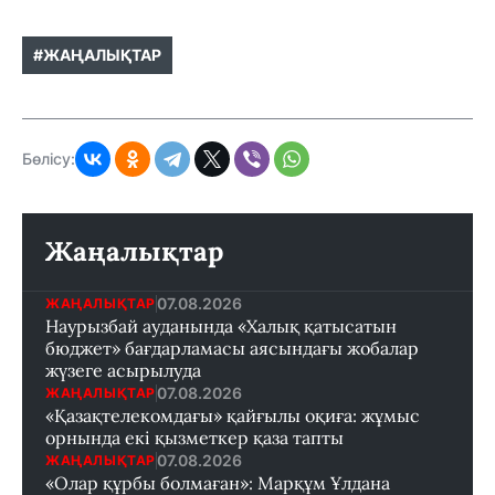
#ЖАҢАЛЫҚТАР
Бөлісу:
Жаңалықтар
07.08.2026
ЖАҢАЛЫҚТАР
Наурызбай ауданында «Халық қатысатын
бюджет» бағдарламасы аясындағы жобалар
жүзеге асырылуда
07.08.2026
ЖАҢАЛЫҚТАР
«Қазақтелекомдағы» қайғылы оқиға: жұмыс
орнында екі қызметкер қаза тапты
07.08.2026
ЖАҢАЛЫҚТАР
«Олар құрбы болмаған»: Марқұм Ұлдана