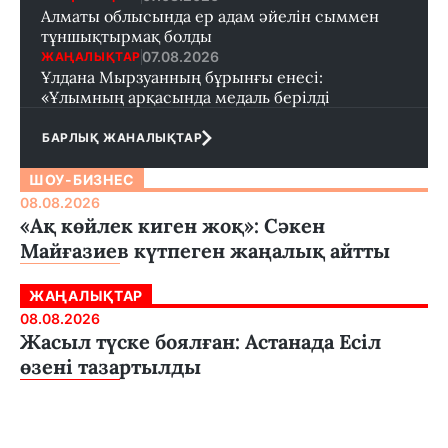
Алматы облысында ер адам әйелін сыммен
тұншықтырмақ болды
07.08.2026
ЖАҢАЛЫҚТАР
Ұлдана Мырзуанның бұрынғы енесі:
«Ұлымның арқасында медаль берілді
БАРЛЫҚ ЖАНАЛЫҚТАР
ШОУ-БИЗНЕС
08.08.2026
«Ақ көйлек киген жоқ»: Сәкен
Майғазиев күтпеген жаңалық айтты
ЖАҢАЛЫҚТАР
08.08.2026
Жасыл түске боялған: Астанада Есіл
өзені тазартылды