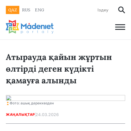
QAZ
RUS
ENG
Атырауда қайын жұртын
өлтірді деген күдікті
қамауға алынды
Фото: ашық дереккөзден
24.03.2026
ЖАҢАЛЫҚТАР