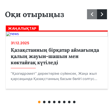
Оқи отырыңыз
ЖАҢАЛЫҚТАР
31.12.2025
Қазақстанның бірқатар аймағында
қалың жауын-шашын мен
көктайғақ күтіледі
“Қазгидромет” деректеріне сүйенсек, Жаңа жыл
қарсаңында Қазақстанның басым бөлігі солтүс...