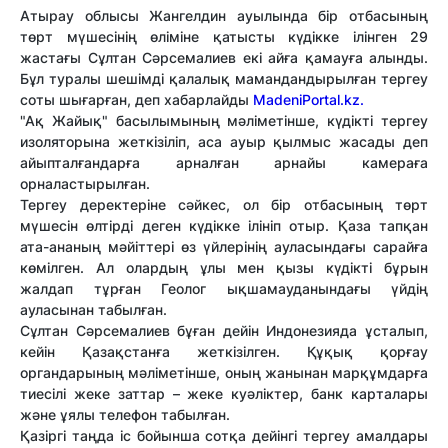
Атырау облысы Жангелдин ауылында бір отбасының
төрт мүшесінің өліміне қатысты күдікке ілінген 29
жастағы Сұлтан Сәрсемалиев екі айға қамауға алынды.
Бұл туралы шешімді қалалық мамандандырылған тергеу
соты шығарған, деп хабарлайды
MadeniPortal.kz.
"Ақ Жайық" басылымының мәліметінше, күдікті тергеу
изоляторына жеткізіліп, аса ауыр қылмыс жасады деп
айыпталғандарға арналған арнайы камераға
орналастырылған.
Тергеу деректеріне сәйкес, ол бір отбасының төрт
мүшесін өлтірді деген күдікке ілініп отыр. Қаза тапқан
ата-ананың мәйіттері өз үйлерінің ауласындағы сарайға
көмілген. Ал олардың ұлы мен қызы күдікті бұрын
жалдап тұрған Геолог ықшамауданындағы үйдің
ауласынан табылған.
Сұлтан Сәрсемалиев бұған дейін Индонезияда ұсталып,
кейін Қазақстанға жеткізілген. Құқық қорғау
органдарының мәліметінше, оның жанынан марқұмдарға
тиесілі жеке заттар – жеке куәліктер, банк карталары
және ұялы телефон табылған.
Қазіргі таңда іс бойынша сотқа дейінгі тергеу амалдары