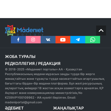
ЖОБА ТУРАЛЫ
РЕДКОЛЛЕГИЯ
/
РЕДАКЦИЯ
© 2018-2025 «Мәдениет порталы» АА - Қазақстан
Республикасының мәдени мұрасын заңды түрде бір жерге
жинақтайтын және тұрақты түрде насихаттайтын ағартушылық
бағыттағы бірден-бір мәдени платформа. Бұл желі ресурсының
ақпараттық өнімдері 18 жастан асқан азаматтарға арналған. ҚР
Ақпарат және коммуникациялар министрлігінің No
KZ09VPY00109962 - ИА куәлігі берілген. Email:
madeniportal@gmail.com
ӘДЕБИЕТ
ЖАҢАЛЫҚТАР