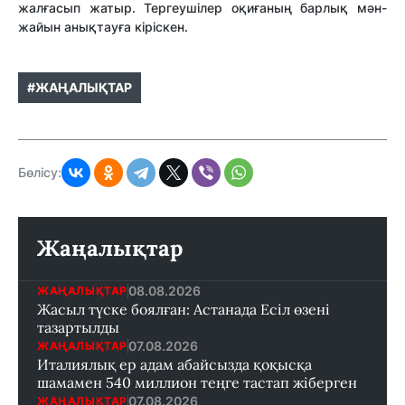
жалғасып жатыр. Тергеушілер оқиғаның барлық мән-
жайын анықтауға кіріскен.
#ЖАҢАЛЫҚТАР
Бөлісу:
Жаңалықтар
08.08.2026
ЖАҢАЛЫҚТАР
Жасыл түске боялған: Астанада Есіл өзені
тазартылды
07.08.2026
ЖАҢАЛЫҚТАР
Италиялық ер адам абайсызда қоқысқа
шамамен 540 миллион теңге тастап жіберген
07.08.2026
ЖАҢАЛЫҚТАР