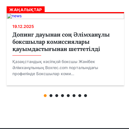
ЖАҢАЛЫҚТАР
19.12.2025
Допинг дауынан соң Әлімханұлы
боксшылар комиссиялары
қауымдастығынан шеттетілді
Қазақстандық кәсіпқой боксшы Жәнібек
Әлімханұлының Boxrec.com порталындағы
профилінде Боксшылар коми...