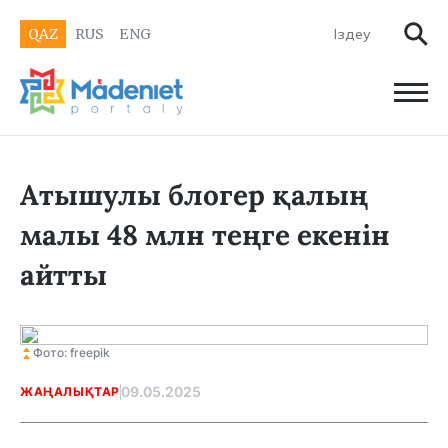
QAZ
RUS
ENG
Атышулы блогер қалың
малы 48 млн теңге екенін
айтты
Фото: freepik
09.05.2025
ЖАҢАЛЫҚТАР