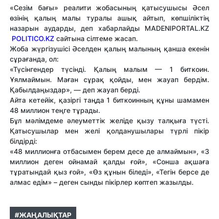
«Сезім бағы» реалити жобасының қатысушысы Әсел
өзінің қалың малы туралы ашық айтып, көпшіліктің
назарын аударды, деп хабарлайды MADENIPORTAL.KZ
POLITICO.KZ
сайтына сілтеме жасап.
Жоба жүргізушісі Әселден қалың малының қанша екенін
сұрағанда, ол:
«Түсінгендер түсінді. Қалың малым — 1 биткоин.
Ұялмаймын. Маған сұрақ қойды, мен жауап бердім.
Қабылдаңыздар», — деп жауап берді.
Айта кетейік, қазіргі таңда 1 биткоинның құны шамамен
48 миллион теңге тұрады.
Бұл мәлімдеме әлеуметтік желіде қызу талқыға түсті.
Қатысушылар мен желі қолданушылары түрлі пікір
білдірді:
«48 миллионға отбасымен берем десе де алмаймын», «3
миллион деген ойнамай қалды ғой», «Сонша ақшаға
тұратындай қыз ғой», «Өз құнын біледі», «Тегін берсе де
алмас едім» – деген сынды пікірлер көптеп жазылды.
#ЖАҢАЛЫҚТАР