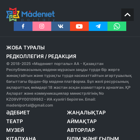
ЖОБА ТУРАЛЫ
РЕДКОЛЛЕГИЯ
/
РЕДАКЦИЯ
© 2018-2025 «Мәдениет порталы» АА - Қазақстан
Республикасының мәдени мұрасын заңды түрде бір жерге
жинақтайтын және тұрақты түрде насихаттайтын ағартушылық
бағыттағы бірден-бір мәдени платформа. Бұл желі ресурсының
ақпараттық өнімдері 18 жастан асқан азаматтарға арналған. ҚР
Ақпарат және коммуникациялар министрлігінің No
KZ09VPY00109962 - ИА куәлігі берілген. Email:
madeniportal@gmail.com
ӘДЕБИЕТ
ЖАҢАЛЫҚТАР
ТЕАТР
АЙМАҚТАР
МУЗЕЙ
АВТОРЛАР
КІТАПХАНА
БІЛІМ ЖӘНЕ ҒЫЛЫМ