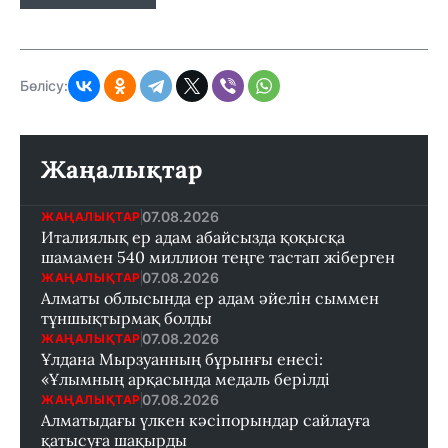
Бөлісу:
Жаңалықтар
07.08.2026
ЖАҢАЛЫҚТАР
Италиялық ер адам абайсызда қоқысқа
шамамен 540 миллион теңге тастап жіберген
07.08.2026
ЖАҢАЛЫҚТАР
Алматы облысында ер адам әйелін сыммен
тұншықтырмақ болды
07.08.2026
ЖАҢАЛЫҚТАР
Ұлдана Мырзуанның бұрынғы енесі:
«Ұлымның арқасында медаль берілді
07.08.2026
ЖАҢАЛЫҚТАР
Алматыдағы үлкен кәсіпорындар сайлауға
қатысуға шақырды