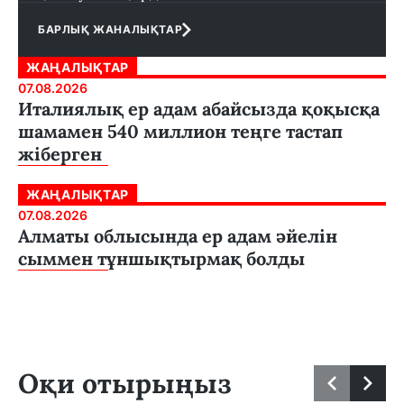
БАРЛЫҚ ЖАНАЛЫҚТАР
ЖАҢАЛЫҚТАР
07.08.2026
Италиялық ер адам абайсызда қоқысқа
шамамен 540 миллион теңге тастап
жіберген
ЖАҢАЛЫҚТАР
07.08.2026
Алматы облысында ер адам әйелін
сыммен тұншықтырмақ болды
Оқи отырыңыз