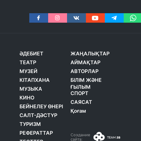
ӘДЕБИЕТ
ЖАҢАЛЫҚТАР
ТЕАТР
АЙМАҚТАР
МУЗЕЙ
АВТОРЛАР
КІТАПХАНА
БІЛІМ ЖӘНЕ
ҒЫЛЫМ
МУЗЫКА
СПОРТ
КИНО
САЯСАТ
БЕЙНЕЛЕУ ӨНЕРІ
Қоғам
САЛТ-ДӘСТҮР
ТУРИЗМ
РЕФЕРАТТАР
Создание
сайта: