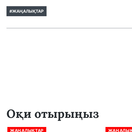
#ЖАҢАЛЫҚТАР
Оқи отырыңыз
ЖАҢАЛЫҚТАР
ЖАҢАЛЫҚ