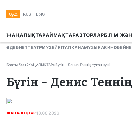
QAZ
RUS
ENG
ЖАҢАЛЫҚТАР
АЙМАҚТАР
АВТОРЛАР
БІЛІМ ЖӘ
ӘДЕБИЕТ
ТЕАТР
МУЗЕЙ
КІТАПХАНА
МУЗЫКА
КИНО
БЕЙНЕ
Басты бет
>
ЖАҢАЛЫҚТАР
>
Бүгін - Денис Теннің туған күні
Бүгін - Денис Теннің
13.06.2026
ЖАҢАЛЫҚТАР