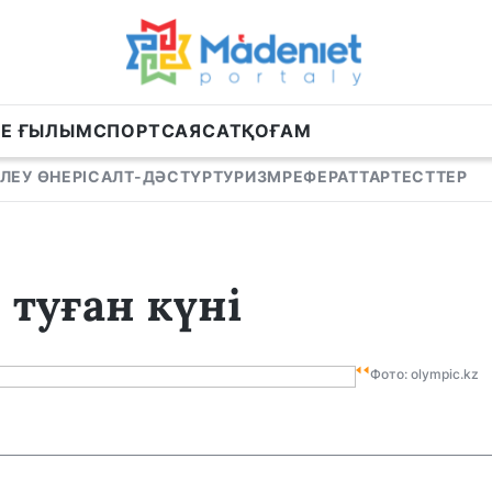
НЕ ҒЫЛЫМ
СПОРТ
САЯСАТ
ҚОҒАМ
ЛЕУ ӨНЕРІ
САЛТ-ДӘСТҮР
ТУРИЗМ
РЕФЕРАТТАР
ТЕСТТЕР
 туған күні
Фото: olympic.kz