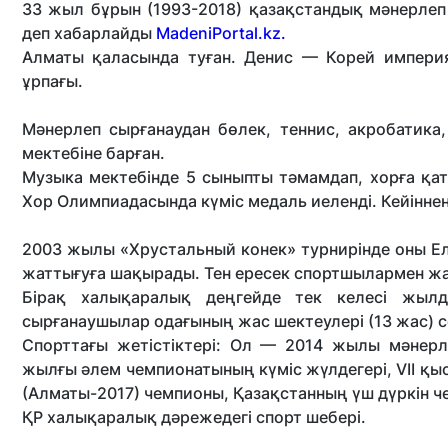
33 жыл бұрын (1993-2018) қазақстандық мәнерлеп
деп хабарлайды
MadeniPortal.kz.
Алматы қаласында туған. Денис — Корей импери
ұрпағы.
Мәнерлеп сырғанаудан бөлек, теннис, акробатика
мектебіне барған.
Музыка мектебінде 5 сыныпты тәмамдап, хорға қ
Хор Олимпиадасында күміс медаль иеленді. Кейінне
2003 жылы «Хрустальный конек» турнирінде оны Еле
жаттығуға шақырады. Тен ересек спортшылармен жа
Бірақ халықаралық деңгейде тек келесі жылд
сырғанаушылар одағының жас шектеулері (13 жас) с
Спорттағы жетістіктері: Ол — 2014 жылы мәнерл
жылғы әлем чемпионатының күміс жүлдегері, VІІ қ
(Алматы-2017) чемпионы, Қазақстанның үш дүркін 
ҚР халықаралық дәрежедегі спорт шебері.