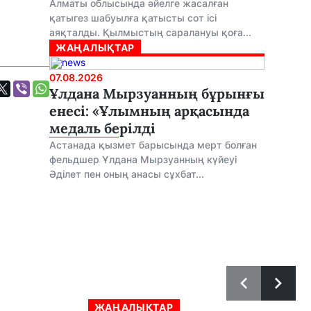
Алматы облысында әйелге жасалған
қатыгез шабуылға қатысты сот ісі
аяқталды. Қылмыстың саралануы қоға...
ЖАҢАЛЫҚТАР
07.08.2026
Ұлдана Мырзуанның бұрынғы
енесі: «Ұлымның арқасында
медаль берілді
Астанада қызмет барысында мерт болған
фельдшер Ұлдана Мырзуанның күйеуі
Әділет пен оның анасы сұхбат...
ЖАҢАЛЫҚТАР