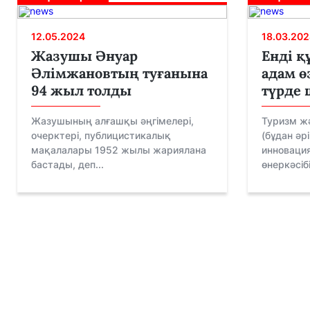
12.05.2024
18.03.202
Жазушы Әнуар
Енді қ
Әлімжановтың туғанына
адам ө
94 жыл толды
түрде 
Жазушының алғашқы әңгімелері,
Туризм жә
очерктері, публицистикалық
(бұдан әр
мақалалары 1952 жылы жариялана
инноваци
бастады, деп...
өнеркәсібі.