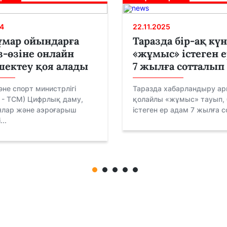
4
22.11.2025
ұмар ойындарға
Таразда бір-ақ күн
з-өзіне онлайн
«жұмыс» істеген е
шектеу қоя алады
7 жылға сотталып 
не спорт министрлігі
Таразда хабарландыру а
і - ТСМ) Цифрлық даму,
қолайлы «жұмыс» тауып, 
ялар және аэроғарыш
істеген ер адам 7 жылға со
..