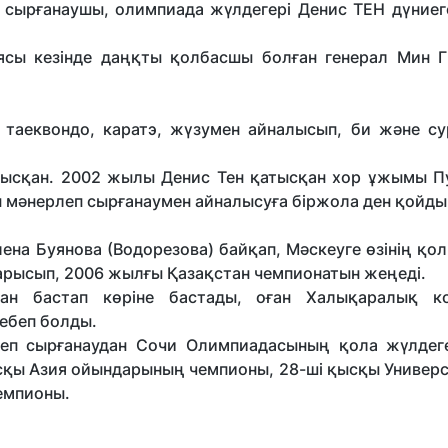
 сырғанаушы, олимпиада жүлдегері Денис ТЕН дүниеге
ясы кезінде даңқты қолбасшы болған генерал Мин 
, таеквондо, каратэ, жүзумен айналысып, би және су
атысқан. 2002 жылы Денис Тен қатысқан хор ұжымы П
н мәнерлеп сырғанаумен айналысуға біржола ден қойды
на Буянова (Водорезова) байқап, Мәскеуге өзінің қо
рысып, 2006 жылғы Қазақстан чемпионатын жеңеді.
ан бастап көріне бастады, оған Халықаралық к
ебеп болды.
еп сырғанаудан Сочи Олимпиадасының қола жүлдеге
ысқы Азия ойындарының чемпионы, 28-ші қысқы Универ
чемпионы.