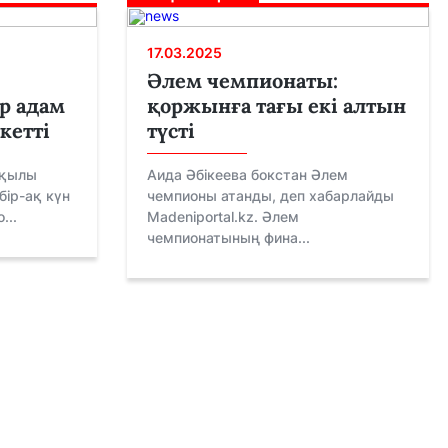
17.03.2025
Әлем чемпионаты:
р адам
қоржынға тағы екі алтын
кетті
түсті
рқылы
Аида Әбікеева бокстан Әлем
бір-ақ күн
чемпионы атанды, деп хабарлайды
...
Madeniportal.kz. Әлем
чемпионатының фина...