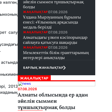
әйелін сыммен тұншықтырмақ
 келген,
болды
07.08.2026
ЖАҢАЛЫҚТАР
Гынхоның
Ұлдана Мырзуанның бұрынғы
енесі: «Ұлымның арқасында
медаль берілді
рет салу
07.08.2026
ЖАҢАЛЫҚТАР
Алматыдағы үлкен кәсіпорындар
сайлауға қатысуға шақырды
усандағы
07.08.2026
ЖАҢАЛЫҚТАР
.
Мемлекеттік білім гранттарының
иегерлері анықталды
л астында
БАРЛЫҚ ЖАНАЛЫҚТАР
онькимен
ЖАҢАЛЫҚТАР
рі, 2013
07.08.2026
сиаданың
Алматы облысында ер адам
әйелін сыммен
тұншықтырмақ болды