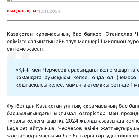
10.11.2024
ЖАҢАЛЫҚТАР
Қазақстан құрамасының бас бапкері Станислав Ч
елімізге салынатын айыппұл мөлшері 1 миллион еур
сілтеме жасап.
«ҚФФ мен Черчесов арасындағы келісімшартта е
командаға ауысқысы келсе, онда ол (немесе 
қоштасқысы келсе, маманға өтемақы ретінде 1 м
Футболдан Қазақстан ұлттық құрамасының бас бап
басшылығындағы ықтимал өзгерістер мен президе
туралы келісім-шартқа 2024 жылдың жазында қол 
Legalbet айтуынша, Черчесов өзінің жаттықтыруш
жастар құрамасының бас бапкерін тартуды
талап ет