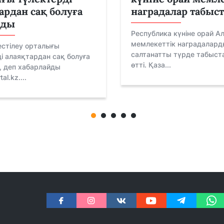
ардан сақ болуға
наградалар табыс
рды
Республика күніне орай 
мемлекеттік наградалард
естілеу орталығы
салтанатты түрде табыста
і алаяқтардан сақ болуға
өтті. Қаза...
 деп хабарлайды
al.kz....