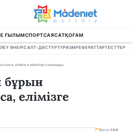
НЕ ҒЫЛЫМ
СПОРТ
САЯСАТ
ҚОҒАМ
ЛЕУ ӨНЕРІ
САЛТ-ДӘСТҮР
ТУРИЗМ
РЕФЕРАТТАР
ТЕСТТЕР
сатылса, елімізге айыппұл салынады
н бұрын
а, елімізге
Фото: КФФ