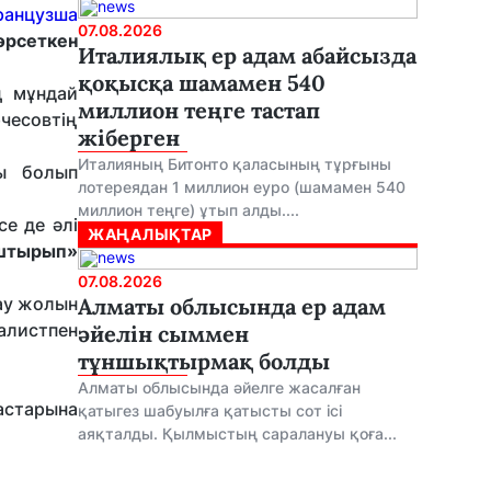
ранцузша
07.08.2026
көрсеткен
Италиялық ер адам абайсызда
қоқысқа шамамен 540
ң мұндай
миллион теңге тастап
рчесовтің
жіберген
Италияның Битонто қаласының тұрғыны
ы болып
лотереядан 1 миллион еуро (шамамен 540
миллион теңге) ұтып алды....
се де әлі
ЖАҢАЛЫҚТАР
ыштырып»
07.08.2026
рау жолын
Алматы облысында ер адам
алистпен
әйелін сыммен
тұншықтырмақ болды
Алматы облысында әйелге жасалған
астарына
қатыгез шабуылға қатысты сот ісі
аяқталды. Қылмыстың саралануы қоға...