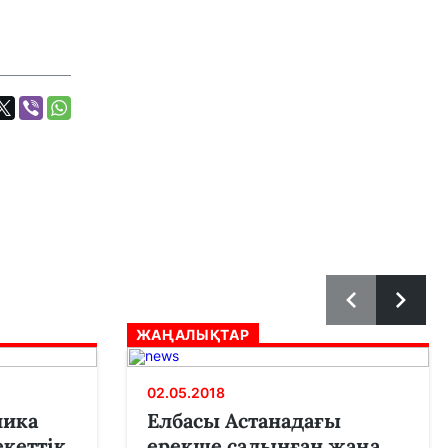
ЖАҢАЛЫҚТАР
02.05.2018
лика
Елбасы Астанадағы
екеттік
ерекше салынған жаңа