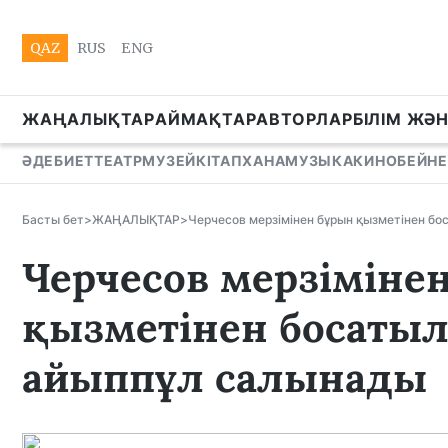
QAZ
RUS
ENG
ЖАҢАЛЫҚТАР
АЙМАҚТАР
АВТОРЛАР
БІЛІМ ЖӘ
ӘДЕБИЕТ
ТЕАТР
МУЗЕЙ
КІТАПХАНА
МУЗЫКА
КИНО
БЕЙНЕ
Басты бет
>
ЖАҢАЛЫҚТАР
>
Черчесов мерзімінен бұрын қызметінен бо
Черчесов мерзіміне
қызметінен босатылс
айыппұл салынады