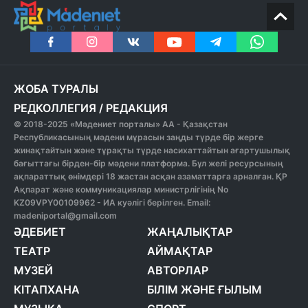
ЖОБА ТУРАЛЫ
РЕДКОЛЛЕГИЯ
/
РЕДАКЦИЯ
© 2018-2025 «Мәдениет порталы» АА - Қазақстан
Республикасының мәдени мұрасын заңды түрде бір жерге
жинақтайтын және тұрақты түрде насихаттайтын ағартушылық
бағыттағы бірден-бір мәдени платформа. Бұл желі ресурсының
ақпараттық өнімдері 18 жастан асқан азаматтарға арналған. ҚР
Ақпарат және коммуникациялар министрлігінің No
KZ09VPY00109962 - ИА куәлігі берілген. Email:
madeniportal@gmail.com
ӘДЕБИЕТ
ЖАҢАЛЫҚТАР
ТЕАТР
АЙМАҚТАР
МУЗЕЙ
АВТОРЛАР
КІТАПХАНА
БІЛІМ ЖӘНЕ ҒЫЛЫМ