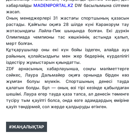
хабарлайды
MADENIPORTAL.KZ
DW басылымына сілтеме
жасап.
Оның менеджерлері 31 жастағы спортшының қазасын
растады. Қайғылы оқиға 28 шілде күні Каракорум тау
жотасындағы Лайла-Пик шыңында болған. Екі дүркін
Олимпиада чемпионы тас көшкінінің астында қалып,
мерт болған.
Құтқарушылар оны екі күн бойы іздеген, алайда ауа
райының қолайсыздығы мен жер бедерінің күрделілігі
іздестіру жұмыстарын қиындатты.
ZDF арнасының хабарлауынша, соңғы мәліметтерге
сәйкес, Лаура Дальмайер оқиға орнында бірден көз
жұмған болуы мүмкін. Спортшының денесі тауда
қалатын болды. Бұл — оның өзі тірі кезінде қабылдаған
шешімі. Лаура егер тауда қаза тапса, ал денесін төменге
түсіру тым қауіпті болса, онда өзге адамдардың өміріне
қауіп төндірмей, сол жерде қалдыруды өтінген.
#ЖАҢАЛЫҚТАР