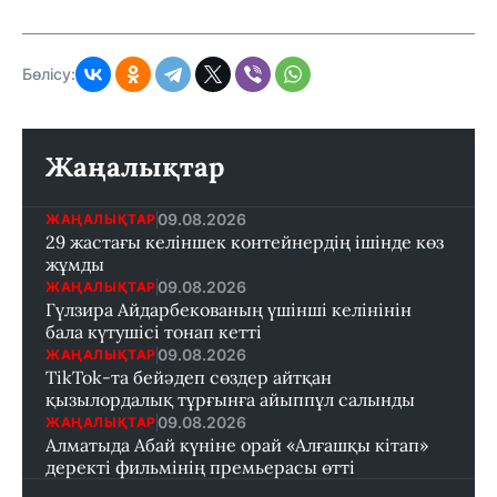
Бөлісу:
Жаңалықтар
09.08.2026
ЖАҢАЛЫҚТАР
29 жастағы келіншек контейнердің ішінде көз
жұмды
09.08.2026
ЖАҢАЛЫҚТАР
Гүлзира Айдарбекованың үшінші келінінін
бала күтушісі тонап кетті
09.08.2026
ЖАҢАЛЫҚТАР
TikTok-та бейәдеп сөздер айтқан
қызылордалық тұрғынға айыппұл салынды
09.08.2026
ЖАҢАЛЫҚТАР
Алматыда Абай күніне орай «Алғашқы кітап»
деректі фильмінің премьерасы өтті