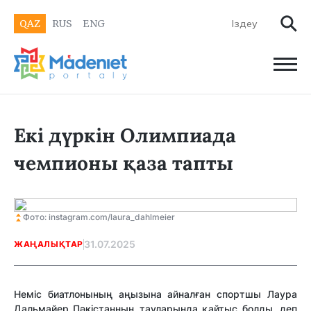
QAZ
RUS
ENG
Екі дүркін Олимпиада
чемпионы қаза тапты
Фото: instagram.com/laura_dahlmeier
31.07.2025
ЖАҢАЛЫҚТАР
Неміс биатлонының аңызына айналған спортшы Лаура
Дальмайер Пәкістанның тауларында қайтыс болды, деп