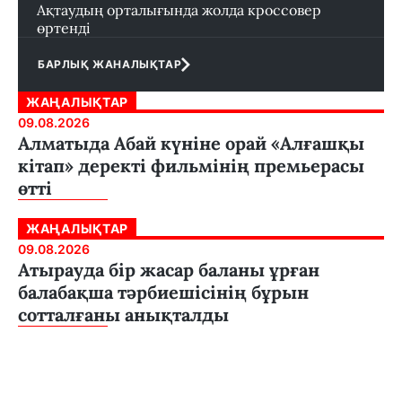
Ақтаудың орталығында жолда кроссовер
өртенді
БАРЛЫҚ ЖАНАЛЫҚТАР
ЖАҢАЛЫҚТАР
09.08.2026
Алматыда Абай күніне орай «Алғашқы
кітап» деректі фильмінің премьерасы
өтті
ЖАҢАЛЫҚТАР
09.08.2026
Атырауда бір жасар баланы ұрған
балабақша тәрбиешісінің бұрын
сотталғаны анықталды