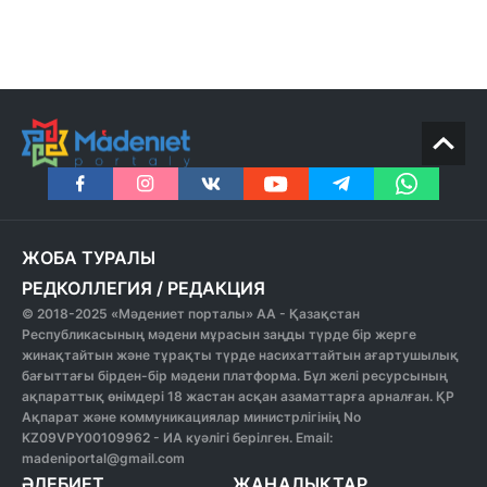
ЖОБА ТУРАЛЫ
РЕДКОЛЛЕГИЯ
/
РЕДАКЦИЯ
© 2018-2025 «Мәдениет порталы» АА - Қазақстан
Республикасының мәдени мұрасын заңды түрде бір жерге
жинақтайтын және тұрақты түрде насихаттайтын ағартушылық
бағыттағы бірден-бір мәдени платформа. Бұл желі ресурсының
ақпараттық өнімдері 18 жастан асқан азаматтарға арналған. ҚР
Ақпарат және коммуникациялар министрлігінің No
KZ09VPY00109962 - ИА куәлігі берілген. Email:
madeniportal@gmail.com
ӘДЕБИЕТ
ЖАҢАЛЫҚТАР