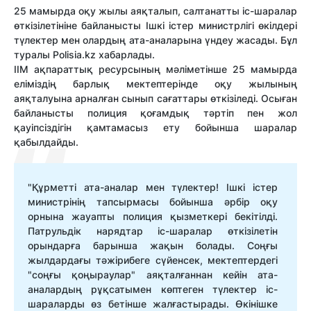
25 мамырда оқу жылы аяқталып, салтанатты іс-шаралар
өткізілетініне байланысты Ішкі істер министрлігі өкілдері
түлектер мен олардың ата-аналарына үндеу жасады. Бұл
туралы Polisia.kz хабарлады.
ІІМ ақпараттық ресурсының мәліметінше 25 мамырда
еліміздің барлық мектептерінде оқу жылының
аяқталуына арналған сынып сағаттары өткізіледі. Осыған
байланысты полиция қоғамдық тәртіп пен жол
қауіпсіздігін қамтамасыз ету бойынша шаралар
қабылдайды.
"Құрметті ата-аналар мен түлектер! Ішкі істер
министрінің тапсырмасы бойынша әрбір оқу
орнына жауапты полиция қызметкері бекітілді.
Патрульдік нарядтар іс-шаралар өткізілетін
орындарға барынша жақын болады. Соңғы
жылдардағы тәжірибеге сүйенсек, мектептердегі
"соңғы қоңыраулар" аяқталғаннан кейін ата-
аналардың рұқсатымен көптеген түлектер іс-
шараларды өз бетінше жалғастырады. Өкінішке