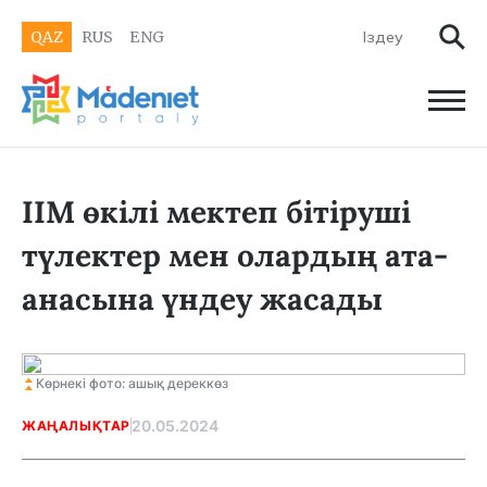
QAZ
RUS
ENG
ІІМ өкілі мектеп бітіруші
түлектер мен олардың ата-
анасына үндеу жасады
Көрнекі фото: ашық дереккөз
20.05.2024
ЖАҢАЛЫҚТАР