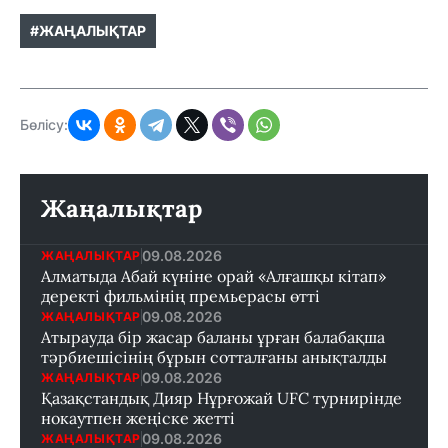
#ЖАҢАЛЫҚТАР
Бөлісу:
Жаңалықтар
09.08.2026
ЖАҢАЛЫҚТАР
Алматыда Абай күніне орай «Алғашқы кітап»
деректі фильмінің премьерасы өтті
09.08.2026
ЖАҢАЛЫҚТАР
Атырауда бір жасар баланы ұрған балабақша
тәрбиешісінің бұрын сотталғаны анықталды
09.08.2026
ЖАҢАЛЫҚТАР
Қазақстандық Дияр Нұрғожай UFC турнирінде
нокаутпен жеңіске жетті
09.08.2026
ЖАҢАЛЫҚТАР