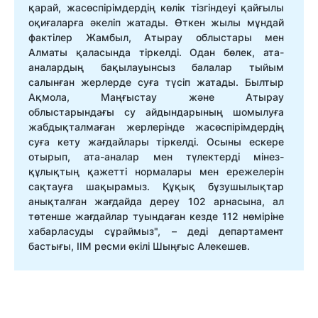
қарай, жасөспірімдердің көлік тізгіндеуі қайғылы
оқиғаларға әкеліп жатады. Өткен жылы мұндай
фактілер Жамбыл, Атырау облыстары мен
Алматы қаласында тіркелді. Одан бөлек, ата-
аналардың бақылауынсыз балалар тыйым
салынған жерлерде суға түсіп жатады. Былтыр
Ақмола, Маңғыстау және Атырау
облыстарындағы су айдындарының шомылуға
жабдықталмаған жерлерінде жасөспірімдердің
суға кету жағдайлары тіркелді. Осыны ескере
отырып, ата-аналар мен түлектерді мінез-
құлықтың қажетті нормалары мен ережелерін
сақтауға шақырамыз. Құқық бұзушылықтар
анықталған жағдайда дереу 102 арнасына, ал
төтенше жағдайлар туындаған кезде 112 нөміріне
хабарласуды сұраймыз", – деді департамент
бастығы, ІІМ ресми өкілі Шыңғыс Алекешев.