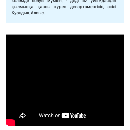
көлемде болуы мүмкін, - деді ІІМ ұйымдасқан
қылмысқа қарсы күрес департаментінің өкілі
Қуандық Алпыс.