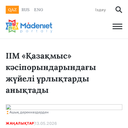
QAZ
RUS
ENG
ІІМ «Қазақмыс»
кәсіпорындарындағы
жүйелі ұрлықтарды
анықтады
Ашық дереккөздерден
13.05.2026
ЖАҢАЛЫҚТАР