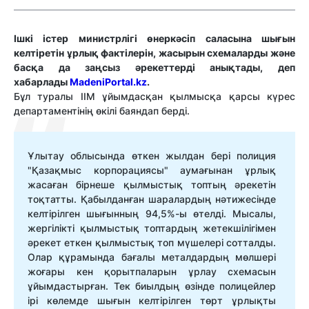
Ішкі істер министрлігі өнеркәсіп саласына шығын
келтіретін ұрлық фактілерін, жасырын схемаларды және
басқа да заңсыз әрекеттерді анықтады, деп
хабарлады
MadeniPortal.kz
.
Бұл туралы ІІМ ұйымдасқан қылмысқа қарсы күрес
департаментінің өкілі баяндап берді.
Ұлытау облысында өткен жылдан бері полиция
"Қазақмыс корпорациясы" аумағынан ұрлық
жасаған бірнеше қылмыстық топтың әрекетін
тоқтатты. Қабылданған шаралардың нәтижесінде
келтірілген шығынның 94,5%-ы өтелді. Мысалы,
жергілікті қылмыстық топтардың жетекшілігімен
әрекет еткен қылмыстық топ мүшелері сотталды.
Олар құрамында бағалы металдардың мөлшері
жоғары кен қорытпаларын ұрлау схемасын
ұйымдастырған. Тек биылдың өзінде полицейлер
ірі көлемде шығын келтірілген төрт ұрлықты