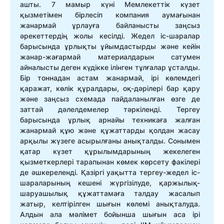
ашты. 7 мамыр күні Мемлекеттік күзет
қызметімен бірлесіп компания аумағынан
жанармай ұрлауға байланысты заңсыз
әрекеттердің жолы кесілді. Жедел іс-шаралар
барысында ұрлықты ұйымдастырды және кейін
жанар-жағармай материалдарын сатумен
айналысты деген күдікке ілінген тұлғалар ұсталды.
Бір тоннадан астам жанармай, ірі көлемдегі
қаражат, көлік құралдары, оқ-дәрілері бар қару
және заңсыз схемада пайдаланылған өзге де
заттай дәлелдемелер тәркіленді. Тергеу
барысында ұрлық арнайы техникаға жалған
жанармай құю және құжаттарды қолдан жасау
арқылы жүзеге асырылғаны анықталды. Сонымен
қатар күзет құрылымдарының жекелеген
қызметкерлері тарапынан көмек көрсету факілері
де әшкереленді. Қазіргі уақытта тергеу-жедел іс-
шараларының кешені жүргізілуде, қаржылық-
шаруашылық құжаттамаға талдау жасалып
жатыр, келтірілген шығын көлемі анықталуда.
Алдын ала мәлімет бойынша шығын аса ірі