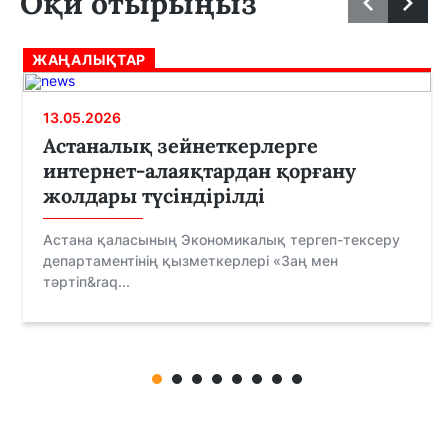
Оқи отырыңыз
ЖАҢАЛЫҚТАР
13.05.2026
Астаналық зейнеткерлерге
интернет-алаяқтардан қорғану
жолдары түсіндірілді
Астана қаласының Экономикалық тергеп-тексеру
департаментінің қызметкерлері «Заң мен
тәртіп&raq...