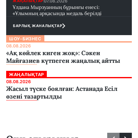
07.08.2026
ЖАҢАЛЫҚТАР
Ұлдана Мырзуанның бұрынғы енесі:
«Ұлымның арқасында медаль берілді
БАРЛЫҚ ЖАНАЛЫҚТАР
ШОУ-БИЗНЕС
08.08.2026
«Ақ көйлек киген жоқ»: Сәкен
Майғазиев күтпеген жаңалық айтты
ЖАҢАЛЫҚТАР
08.08.2026
Жасыл түске боялған: Астанада Есіл
өзені тазартылды