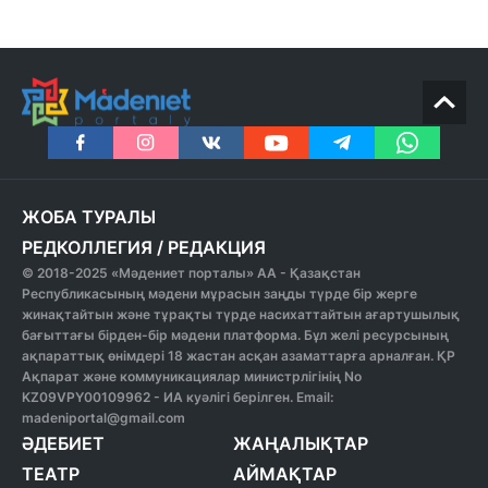
ЖОБА ТУРАЛЫ
РЕДКОЛЛЕГИЯ
/
РЕДАКЦИЯ
© 2018-2025 «Мәдениет порталы» АА - Қазақстан
Республикасының мәдени мұрасын заңды түрде бір жерге
жинақтайтын және тұрақты түрде насихаттайтын ағартушылық
бағыттағы бірден-бір мәдени платформа. Бұл желі ресурсының
ақпараттық өнімдері 18 жастан асқан азаматтарға арналған. ҚР
Ақпарат және коммуникациялар министрлігінің No
KZ09VPY00109962 - ИА куәлігі берілген. Email:
madeniportal@gmail.com
ӘДЕБИЕТ
ЖАҢАЛЫҚТАР
ТЕАТР
АЙМАҚТАР