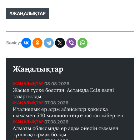
#ЖАҢАЛЫҚТАР
Бөлісу:
Жаңалықтар
08.08.2026
ЖАҢАЛЫҚТАР
Жасыл түске боялған: Астанада Есіл өзені
тазартылды
07.08.2026
ЖАҢАЛЫҚТАР
Италиялық ер адам абайсызда қоқысқа
шамамен 540 миллион теңге тастап жіберген
07.08.2026
ЖАҢАЛЫҚТАР
Алматы облысында ер адам әйелін сыммен
тұншықтырмақ болды