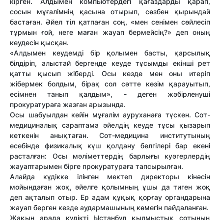
кірген. Алдымен компьютердегі қағаздарды қарап,
сосын мұғалімнің қасына отырып, сөзбен қырындай
бастаған. Әйел тіл қатпаған соң, «мен сенімен сөйлесіп
тұрмын ғой, неге маған жауап бермейсің?» деп оның
кеудесін қысқан.
«Алдымен кеудемді бір қолымен басты, қарсылық
білдіріп, алыстай бергенде кеуде тұсымды екінші рет
қатты қысып жіберді. Осы кезде мен оны итеріп
жібермек болдым, бірақ сол сәтте көзім қарауытып,
есімнен танып қалдым», - деген жәбірленуші
прокуратураға жазған арызында.
Осы шабуылдан кейін мұғалім ауруханаға түскен. Сот-
медициналық сараптама әйелдің кеуде тұсы қызарып
кеткенін анықтаған. Сот-медицина институтының
есебінде физикалық күш қолдану белгілері бар екені
расталған: Осы мәліметтердің барлығы куәгерлердің
жауаптарымен бірге прокуратураға тапсырылған.
Алайда күдікке ілінген мектеп директоры кінәсін
мойындаған жоқ, әйелге қолымның ұшы да тиген жоқ
деп ақталып отыр. Ер адам құқық қорғау органдарына
жауап берген кезде аудармашының көмегін пайдаланған.
Жақын арада күдікті Ыстанбұл қылмыстық сотының