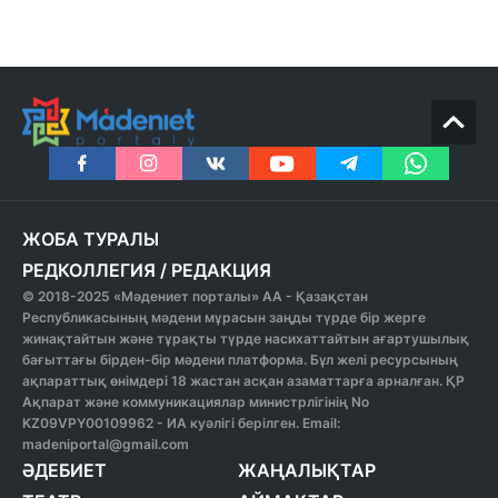
ЖОБА ТУРАЛЫ
РЕДКОЛЛЕГИЯ
/
РЕДАКЦИЯ
© 2018-2025 «Мәдениет порталы» АА - Қазақстан
Республикасының мәдени мұрасын заңды түрде бір жерге
жинақтайтын және тұрақты түрде насихаттайтын ағартушылық
бағыттағы бірден-бір мәдени платформа. Бұл желі ресурсының
ақпараттық өнімдері 18 жастан асқан азаматтарға арналған. ҚР
Ақпарат және коммуникациялар министрлігінің No
KZ09VPY00109962 - ИА куәлігі берілген. Email:
madeniportal@gmail.com
ӘДЕБИЕТ
ЖАҢАЛЫҚТАР