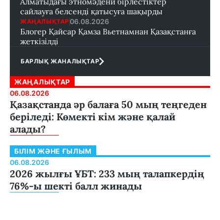
Алматыдағы этномәдени бірлестіктер
сайлауға белсенді қатысуға шақырды
06.08.2026
ЖАҢАЛЫҚТАР
Блогер Қайсар Қамза Вьетнамнан Қазақстанға
жеткізілді
БАРЛЫҚ ЖАНАЛЫҚТАР
ЖАҢАЛЫҚТАР
06.08.2026
Қазақстанда әр балаға 50 мың теңгеден
беріледі: Көмекті кім және қалай
алады?
БІЛІМ ЖӘНЕ ҒЫЛЫМ
06.08.2026
2026 жылғы ҰБТ: 233 мың талапкердің
76%-ы шекті балл жинады