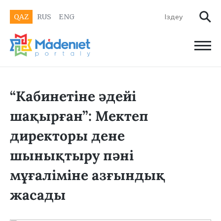
QAZ
RUS
ENG
“Кабинетіне әдейі
шақырған”: Мектеп
директоры дене
шынықтыру пәні
мұғаліміне азғындық
жасады