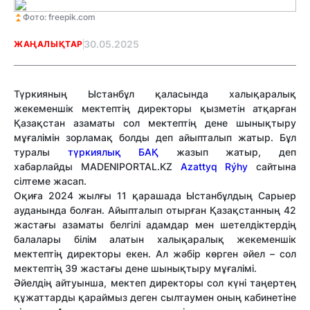
Фото: freepik.com
30.05.2025
ЖАҢАЛЫҚТАР
Түркияның Ыстанбұл қаласында халықаралық
жекеменшік мектептің директоры қызметін атқарған
Қазақстан азаматы сол мектептің дене шынықтыру
мұғалімін зорламақ болды деп айыпталып жатыр. Бұл
туралы
түркиялық БАҚ
жазып жатыр, деп
хабарлайды MADENIPORTAL.KZ
Azattyq Rýhy
сайтына
сілтеме жасап.
Оқиға 2024 жылғы 11 қарашада Ыстанбұлдың Сарыер
ауданында болған. Айыпталып отырған Қазақстанның 42
жастағы азаматы белгілі адамдар мен шетелдіктердің
балалары білім алатын халықаралық жекеменшік
мектептің директоры екен. Ал жәбір көрген әйел – сол
мектептің 39 жастағы дене шынықтыру мұғалімі.
Әйелдің айтуынша, мектеп директоры сол күні таңертең
құжаттарды қараймыз деген сылтаумен оның кабинетіне