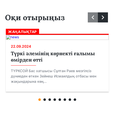
Оқи отырыңыз
ЖАҢАЛЫҚТАР
22.09.2024
Түркі әлемінің көрнекті ғалымы
өмірден өтті
ТҮРКСОЙ Бас хатшысы Сұлтан Раев мезгілсіз
дүниеден өткен Зейнеш Исмаилдың отбасы мен
жақындарына көң...