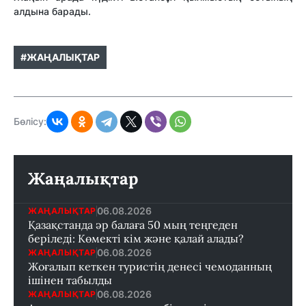
алдына барады.
#ЖАҢАЛЫҚТАР
Бөлісу:
Жаңалықтар
06.08.2026
ЖАҢАЛЫҚТАР
Қазақстанда әр балаға 50 мың теңгеден
беріледі: Көмекті кім және қалай алады?
06.08.2026
ЖАҢАЛЫҚТАР
Жоғалып кеткен туристің денесі чемоданның
ішінен табылды
06.08.2026
ЖАҢАЛЫҚТАР