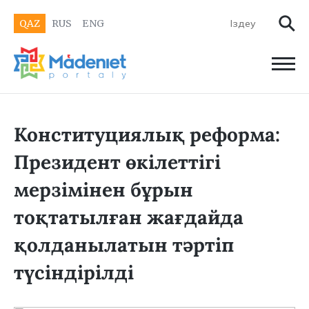
QAZ
RUS
ENG
Конституциялық реформа:
Президент өкілеттігі
мерзімінен бұрын
тоқтатылған жағдайда
қолданылатын тәртіп
түсіндірілді