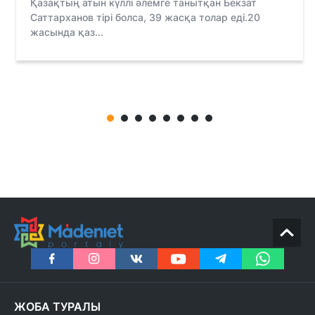
Қазақтың атын күллі әлемге танытқан Бекзат
Саттарханов тірі болса, 39 жасқа толар еді.20
жасында қаз...
ЖОБА ТУРАЛЫ