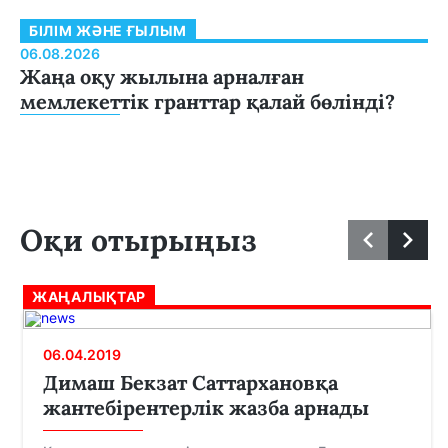
БІЛІМ ЖӘНЕ ҒЫЛЫМ
06.08.2026
Жаңа оқу жылына арналған
мемлекеттік гранттар қалай бөлінді?
Оқи отырыңыз
ЖАҢАЛЫҚТАР
06.04.2019
Димаш Бекзат Саттархановқа
жантебірентерлік жазба арнады