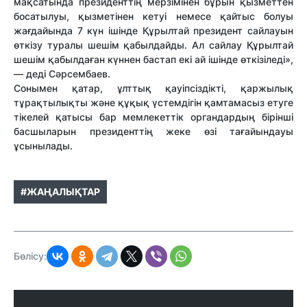
мақсатында президенттің мерзімінен бұрын қызметтен
босатылуы, қызметінен кетуі немесе қайтыс болуы
жағдайында 7 күн ішінде Құрылтай президент сайлауын
өткізу туралы шешім қабылдайды. Ал сайлау Құрылтай
шешім қабылдаған күннен бастап екі ай ішінде өткізіледі»,
— деді Сәрсембаев.
Сонымен қатар, ұлттық қауіпсіздікті, қаржылық
тұрақтылықты және құқық үстемдігін қамтамасыз етуге
тікелей қатысы бар мемлекеттік органдардың бірінші
басшыларын президенттің жеке өзі тағайындауы
ұсынылады.
#ЖАҢАЛЫҚТАР
Бөлісу: