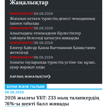
Жаңалықтар
06.08.2026
ЖАҢАЛЫҚТАР
Жоғалып кеткен туристің денесі чемоданның
ішінен табылды
06.08.2026
ЖАҢАЛЫҚТАР
Алматыдағы этномәдени бірлестіктер
сайлауға белсенді қатысуға шақырды
06.08.2026
ЖАҢАЛЫҚТАР
Блогер Қайсар Қамза Вьетнамнан Қазақстанға
жеткізілді
06.08.2026
ЖАҢАЛЫҚТАР
Алматы тауларында туристің үстіне тас құлап,
ауыр жарақат алды
БАРЛЫҚ ЖАНАЛЫҚТАР
БІЛІМ ЖӘНЕ ҒЫЛЫМ
06.08.2026
2026 жылғы ҰБТ: 233 мың талапкердің
76%-ы шекті балл жинады