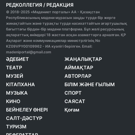
РЕДКОЛЛЕГИЯ
/
РЕДАКЦИЯ
© 2018-2025 «Мәдениет порталы» АА - Қазақстан
Республикасының мәдени мұрасын заңды түрде бір жерге
жинақтайтын және тұрақты түрде насихаттайтын ағартушылық
бағыттағы бірден-бір мәдени платформа. Бұл желі ресурсының
ақпараттық өнімдері 18 жастан асқан азаматтарға арналған. ҚР
Ақпарат және коммуникациялар министрлігінің No
KZ09VPY00109962 - ИА куәлігі берілген. Email:
madeniportal@gmail.com
ӘДЕБИЕТ
ЖАҢАЛЫҚТАР
ТЕАТР
АЙМАҚТАР
МУЗЕЙ
АВТОРЛАР
КІТАПХАНА
БІЛІМ ЖӘНЕ ҒЫЛЫМ
МУЗЫКА
СПОРТ
КИНО
САЯСАТ
БЕЙНЕЛЕУ ӨНЕРІ
Қоғам
САЛТ-ДӘСТҮР
ТУРИЗМ