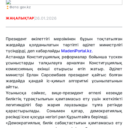
Фото: gov.kz
26.01.2026
ЖАҢАЛЫҚТАР
Президент өкілеттігі мерзімінен бұрын тоқтатылған
жағдайда қолданылатын тәртіпті әділет министрлігі
түсіндірді, деп хабарлайды
MadeniPortal.kz.
Астанада Конституциялық реформалар бойынша түскен
ұсыныстарды талқылауға арналған Конституциялық
комиссияның екінші отырысы өтіп жатыр. Әділет
министрі Ерлан Сәрсембаев президент қайтыс болған
жағдайда қандай іс-қимыл алгоритмі ұсынылатынын
айтты.
Ұсынысқа сәйкес, вице-президент өтпелі кезеңде
биліктің тұрақтылығын қамтамасыз ету үшін жеткілікті
легитимділігі бар жария лауазымды тұлға ретінде
қарастырылады. Сонымен қатар, демократиялық
рәсімді іске қосуда негізгі рөл Құрылтайға беріледі.
«Демократиялық билік сабақтастығын қамтамасыз ету