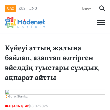
QAZ
RUS
ENG
Күйеуі аттың жалына
байлап, азаптап өлтірген
әйелдің туыстары сұмдық
ақпарат айтты
Фото: Stan.kz
18.07.2025
ЖАҢАЛЫҚТАР