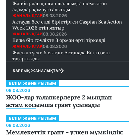
Жаңбырдан қалған шалшықта шомылған
адамдар қамауға алынды
08.08.2026
ЖАҢАЛЫҚТАР
Ақтауда бес елді біріктірген Caspian Sea Action
Week 2026 өтіп жатыр
08.08.2026
ЖАҢАЛЫҚТАР
Кеше бір тәулікте 3 орман өрті тіркелді
08.08.2026
ЖАҢАЛЫҚТАР
Жасыл түске боялған: Астанада Есіл өзені
тазартылды
БАРЛЫҚ ЖАНАЛЫҚТАР
БІЛІМ ЖӘНЕ ҒЫЛЫМ
08.08.2026
ЖОО-лар талапкерлерге 2 мыңнан
астам қосымша грант ұсынады
БІЛІМ ЖӘНЕ ҒЫЛЫМ
08.08.2026
Мемлекеттік грант – үлкен мүмкіндік: