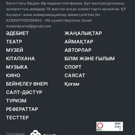
бағыттағы бірден-бір мәдени платформа. Бұл желі ресурсының
ақпараттық өнімдері 18 жастан асқан азаматтарға арналған. ҚР
Ақпарат және коммуникациялар министрлігінің No
KZ09VPY00109962 - ИА куәлігі берілген. Email:
madeniportal@gmail.com
ӘДЕБИЕТ
ЖАҢАЛЫҚТАР
ТЕАТР
АЙМАҚТАР
МУЗЕЙ
АВТОРЛАР
КІТАПХАНА
БІЛІМ ЖӘНЕ ҒЫЛЫМ
МУЗЫКА
СПОРТ
КИНО
САЯСАТ
БЕЙНЕЛЕУ ӨНЕРІ
Қоғам
САЛТ-ДӘСТҮР
ТУРИЗМ
РЕФЕРАТТАР
ТЕСТТЕР
Создание