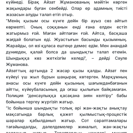
күйінеді. Бірақ Айзат Жұманованың мәйітін көрген
жақындары бұған сенбейді. Олар ер адамның тиісті
жазасын алуды талап етіп отыр.
“Менің қызым осы күнге дейін бір ауыз сөз айтып
көрмепті. Оның соққанын енді ғана елден естіп
жатырмыз ғой. Маған айтпаған ғой. Айтса, басқаша
жағдай болатын еді. Жуастығын басынды қызымның.
Жарайды, ол өзі құласа ештеңе демес едім. Мен анандай
дүниеден, қалай болса да шындықты талап етемін.
Шындыққа көз жеткізгім келеді”, – дейді Сәуле
Жұманова.
Айзаттың артында 2 жасар қызы қалды. Айзат пен
күйеуі үш жыл бұрын шаңырақ көтерген. Марқұмның
анасы осы күнге дейін қызының шағымданбағанын
айтты, күйеубаласының да оғаш қылығын байқамаған.
Полиция “денсаулыққа қасақана зиян келтіру” бабы
бойынша тергеу жүргізіп жатыр.
“Іс бойынша шындықты толық әрі жан-жақты анықтау
мақсатында барлық қажет қылмыстық-процестік
шаралар қабылданып жатыр. Сот сараптамалары
тағайындалды, дәлелдемелер жиналып, жан-жақты
талданып жатыр. Тараптардың уәждері мұқият