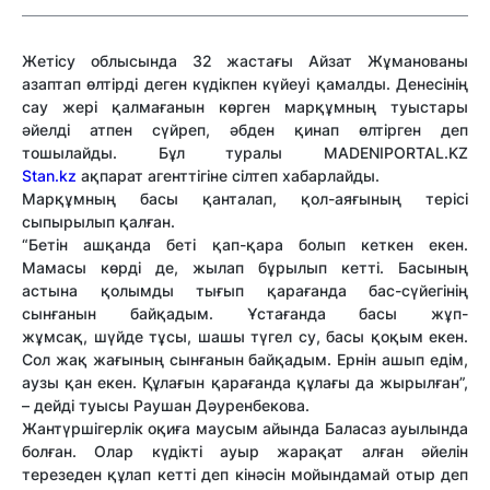
Жетісу облысында 32 жастағы Айзат Жұманованы
азаптап өлтірді деген күдікпен күйеуі қамалды. Денесінің
сау жері қалмағанын көрген марқұмның туыстары
әйелді атпен сүйреп, әбден қинап өлтірген деп
тошылайды. Бұл туралы MADENIPORTAL.KZ
Stan.kz
ақпарат агенттігіне сілтеп хабарлайды.
Марқұмның басы қанталап, қол-аяғының терісі
сыпырылып қалған.
“
Бетін ашқанда беті қап-қара болып кеткен екен.
Мамасы көрді де, жылап бұрылып кетті. Басының
астына қолымды тығып қарағанда бас-сүйегінің
сынғанын байқадым. Ұстағанда басы жұп-
жұмсақ, шүйде тұсы, шашы түгел су, басы қоқым екен.
Сол жақ жағының сынғанын байқадым. Ернін ашып едім,
аузы қан екен. Құлағын қарағанда құлағы да жырылған”,
– дейді туысы Раушан Дәуренбекова.
Жантүршігерлік оқиға маусым айында Баласаз ауылында
болған. Олар күдікті ауыр жарақат алған әйелін
терезеден құлап кетті деп кінәсін мойындамай отыр деп