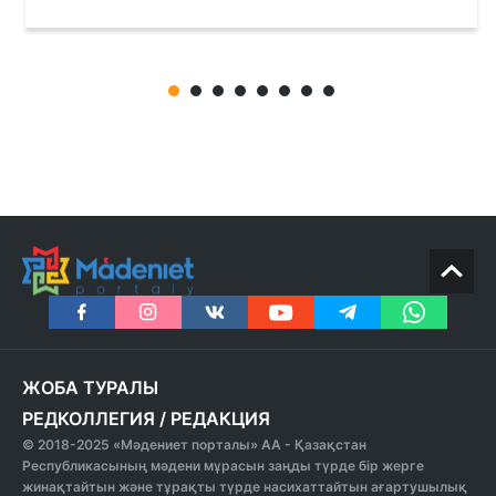
ЖОБА ТУРАЛЫ
РЕДКОЛЛЕГИЯ
/
РЕДАКЦИЯ
© 2018-2025 «Мәдениет порталы» АА - Қазақстан
Республикасының мәдени мұрасын заңды түрде бір жерге
жинақтайтын және тұрақты түрде насихаттайтын ағартушылық