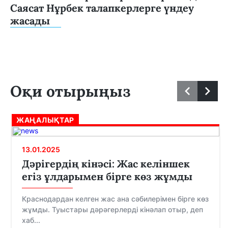
Саясат Нұрбек талапкерлерге үндеу
жасады
Оқи отырыңыз
ЖАҢАЛЫҚТАР
13.01.2025
Дәрігердің кінәсі: Жас келіншек
егіз ұлдарымен бірге көз жұмды
Краснодардан келген жас ана сәбилерімен бірге көз
жұмды. Туыстары дәрәгерлерді кінәлап отыр, деп
хаб...