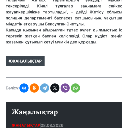
тексеріледі. Кінәлі тұлғалар заңнамаға сәйкес
жауапкершілікке тартылады”, – дейді Жетісу облысы
полиция департаменті баспасөз хатшысының уақытша
міндетін атқарушы Бексұлтан Әнетұлы.
Қапыда қызынан айырылған тұтас әулет қылмыстық іс
тергеліп жатқан баппен келіспейді. Олар күдікті жеңіл
жазамен құтылып кетуі мүмкін деп қорқады.
#ЖАҢАЛЫҚТАР
Бөлісу:
Жаңалықтар
08.08.2026
ЖАҢАЛЫҚТАР