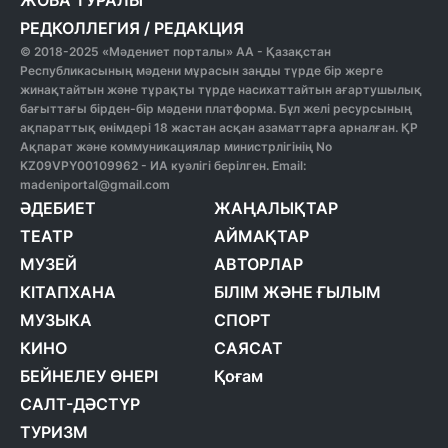
ЖОБА ТУРАЛЫ
РЕДКОЛЛЕГИЯ
/
РЕДАКЦИЯ
© 2018-2025 «Мәдениет порталы» АА - Қазақстан
Республикасының мәдени мұрасын заңды түрде бір жерге
жинақтайтын және тұрақты түрде насихаттайтын ағартушылық
бағыттағы бірден-бір мәдени платформа. Бұл желі ресурсының
ақпараттық өнімдері 18 жастан асқан азаматтарға арналған. ҚР
Ақпарат және коммуникациялар министрлігінің No
KZ09VPY00109962 - ИА куәлігі берілген. Email:
madeniportal@gmail.com
ӘДЕБИЕТ
ЖАҢАЛЫҚТАР
ТЕАТР
АЙМАҚТАР
МУЗЕЙ
АВТОРЛАР
КІТАПХАНА
БІЛІМ ЖӘНЕ ҒЫЛЫМ
МУЗЫКА
СПОРТ
КИНО
САЯСАТ
БЕЙНЕЛЕУ ӨНЕРІ
Қоғам
САЛТ-ДӘСТҮР
ТУРИЗМ