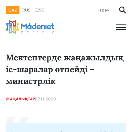
QAZ
RUS
ENG
Мектептерде жаңажылдық
іс-шаралар өтпейді –
министрлік
17.11.2020
ЖАҢАЛЫҚТАР