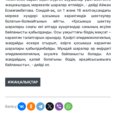
жаңажылдық мерекелік шаралар өтпейді», - дейді Айжан
Есмағамбетова. Сондай-ақ, ол 1 және 16 желтоқсандағы
мереке күндері қосымша карантиндік шектеулер
болатын-болмайтынын айтты. «Қосымша шектеу
шаралары соңғы екі аптада ауырғандар санының өсуіне
байланысты қабылданды. Осы уақыттағы біздің мақсат –
карантин талаптарын орындау. Қазіргі эпидемиологиялық
жағдайды ескере отырып, әзірге қосымша карантин
шаралары қабылданбайды. Мұндай шаралар әр өңірдегі
эпидемиологиялық ахуалға байланысты болады. Ал
жағдайдың қалай болатыны біздің әрқайсысымызға
байланысты», - дейді ол.
#ЖАҢАЛЫҚТАР
Бөлісу: