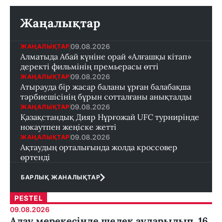
Жаңалықтар
09.08.2026
ЖАҢАЛЫҚТАР
Алматыда Абай күніне орай «Алғашқы кітап»
деректі фильмінің премьерасы өтті
09.08.2026
ЖАҢАЛЫҚТАР
Атырауда бір жасар баланы ұрған балабақша
тәрбиешісінің бұрын сотталғаны анықталды
09.08.2026
ЖАҢАЛЫҚТАР
Қазақстандық Дияр Нұрғожай UFC турнирінде
нокаутпен жеңіске жетті
09.08.2026
ЖАҢАЛЫҚТАР
Ақтаудың орталығында жолда кроссовер
өртенді
БАРЛЫҚ ЖАНАЛЫҚТАР
PESTEL
09.08.2026
Алау мерекесінде шелек аударылып, 16