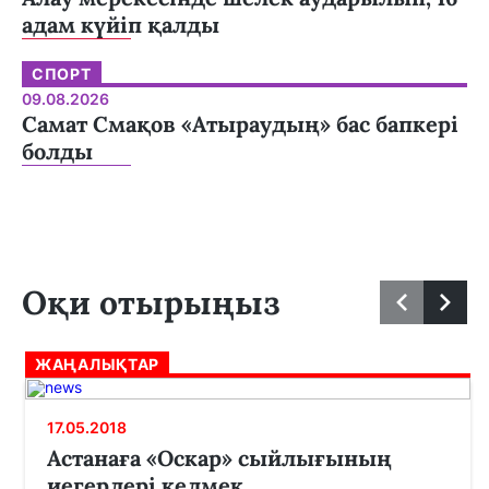
адам күйіп қалды
СПОРТ
09.08.2026
Самат Смақов «Атыраудың» бас бапкері
болды
Оқи отырыңыз
ЖАҢАЛЫҚТАР
17.05.2018
Астанаға «Оскар» сыйлығының
иегерлері келмек