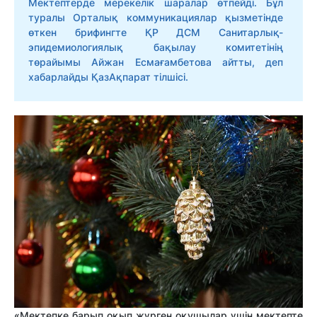
Мектептерде мерекелік шаралар өтпейді. Бұл
туралы Орталық коммуникациялар қызметінде
өткен брифингте ҚР ДСМ Санитарлық-
эпидемиологиялық бақылау комитетінің
төрайымы Айжан Есмағамбетова айтты, деп
хабарлайды ҚазАқпарат тілшісі.
«Мектепке барып оқып жүрген оқушылар үшін мектепте