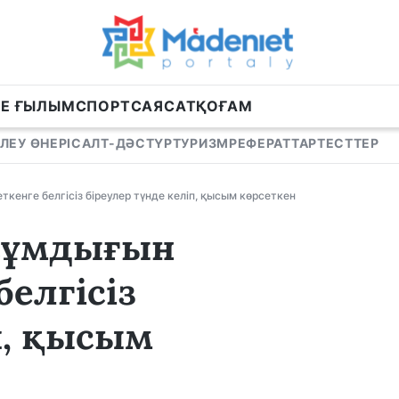
НЕ ҒЫЛЫМ
СПОРТ
САЯСАТ
ҚОҒАМ
ЛЕУ ӨНЕРІ
САЛТ-ДӘСТҮР
ТУРИЗМ
РЕФЕРАТТАР
ТЕСТТЕР
кенге белгісіз біреулер түнде келіп, қысым көрсеткен
 сұмдығын
елгісіз
п, қысым