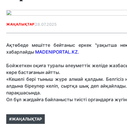
28.07.2025
ЖАҢАЛЫҚТАР
Ақтөбеде мешітте бейтаныс еркек "уақытша не
хабарлайды
MADENIPORTAL.KZ.
Бойжеткен оқиға туралы әлеуметтік желіде жазбасы
көре бастағанын айтты.
«Кешелі бері тыныш жүре алмай қалдым. Белгісіз н
алдына біреулер келіп, сыртқа шық деп айқайлад
парақшасында.
Ол бұл жағдайға байланысты тиісті органдарға жүгіне
#ЖАҢАЛЫҚТАР