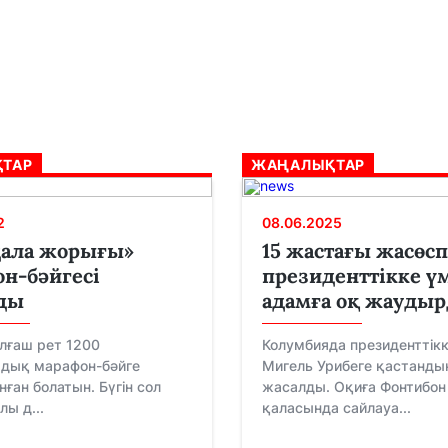
ТАР
ЖАҢАЛЫҚТАР
2
08.06.2025
дала жорығы»
15 жастағы жасөсп
н-бәйгесі
президенттікке ү
ды
адамға оқ жауды
алғаш рет 1200
Колумбияда президенттікк
ық марафон-бәйге
Мигель Урибеге қастанды
ған болатын. Бүгін сол
жасалды. Оқиға Фонтибон
лы д...
қаласында сайлауа...