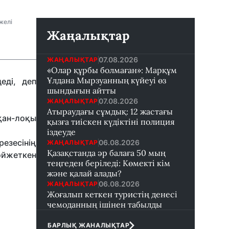
желі
Жаңалықтар
07.08.2026
ЖАҢАЛЫҚТАР
«Олар құрбы болмаған»: Марқұм
Ұлдана Мырзуанның күйеуі өз
еді, деп
шындығын айтты
07.08.2026
ЖАҢАЛЫҚТАР
Атыраудағы сұмдық: 12 жастағы
оқан-лоқы
қызға тиіскен күдіктіні полиция
іздеуде
резесінің
06.08.2026
ЖАҢАЛЫҚТАР
Қазақстанда әр балаға 50 мың
ойжеткен
теңгеден беріледі: Көмекті кім
және қалай алады?
06.08.2026
ЖАҢАЛЫҚТАР
Жоғалып кеткен туристің денесі
чемоданның ішінен табылды
БАРЛЫҚ ЖАНАЛЫҚТАР