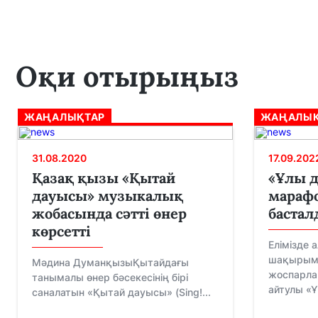
Оқи отырыңыз
ЖАҢАЛЫҚТАР
ЖАҢАЛЫҚ
31.08.2020
17.09.202
Қазақ қызы «Қытай
«Ұлы 
дауысы» музыкалық
марафо
жобасында сәтті өнер
бастал
көрсетті
Елімізде 
шақырымд
Мәдина ДуманқызыҚытайдағы
жоспарлан
танымалы өнер бәсекесінің бірі
айтулы «Ұ
саналатын «Қытай дауысы» (Sing!...