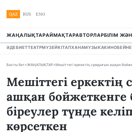
QAZ
RUS
ENG
ЖАҢАЛЫҚТАР
АЙМАҚТАР
АВТОРЛАР
БІЛІМ ЖӘ
ӘДЕБИЕТ
ТЕАТР
МУЗЕЙ
КІТАПХАНА
МУЗЫКА
КИНО
БЕЙНЕ
Басты бет
>
ЖАҢАЛЫҚТАР
>
Мешіттегі еркектің сұмдығын ашқан бойжет
Мешіттегі еркектің
ашқан бойжеткенге б
біреулер түнде келі
көрсеткен