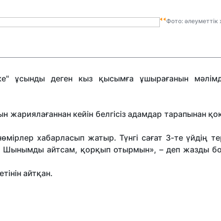
Фото: әлеуметтік 
ке" ұсынды деген кыз қысымға ұшырағанын мәлімд
н жариялағаннан кейін белгісіз адамдар тарапынан қ
өмірлер хабарласып жатыр. Түнгі сағат 3-те үйдің те
ы. Шынымды айтсам, қорқып отырмын», – деп жазды б
тінін айтқан.