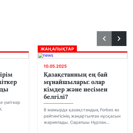
ЖАҢАЛЫҚТАР
10.05.2025
ірім
Қазақстанның ең бай
міткер
мұнайшылары: олар
рды
кімдер және несімен
белгілі?
е үміткер
қ
8 мамырда қазақстандық Forbes өз
рейтингісінің жаңартылған нұсқасын
жариялады. Сарапшы Нұрлан...