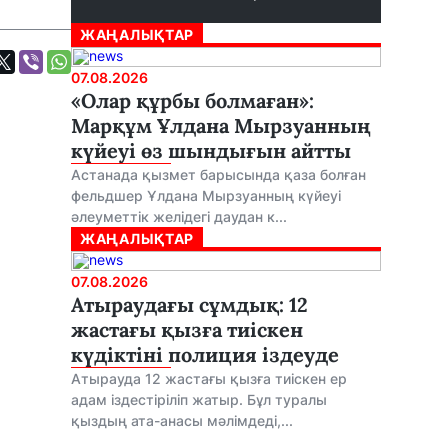
ЖАҢАЛЫҚТАР
07.08.2026
«Олар құрбы болмаған»:
Марқұм Ұлдана Мырзуанның
күйеуі өз шындығын айтты
Астанада қызмет барысында қаза болған
фельдшер Ұлдана Мырзуанның күйеуі
әлеуметтік желідегі даудан к...
ЖАҢАЛЫҚТАР
07.08.2026
Атыраудағы сұмдық: 12
жастағы қызға тиіскен
күдіктіні полиция іздеуде
Атырауда 12 жастағы қызға тиіскен ер
адам іздестіріліп жатыр. Бұл туралы
қыздың ата-анасы мәлімдеді,...