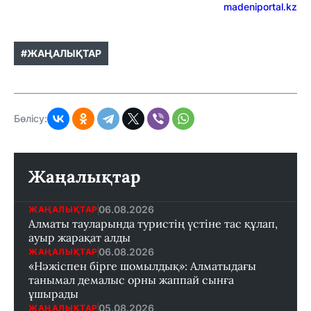
madeniportal.kz
#ЖАҢАЛЫҚТАР
Бөлісу:
Жаңалықтар
06.08.2026
ЖАҢАЛЫҚТАР
Алматы тауларында туристің үстіне тас құлап,
ауыр жарақат алды
06.08.2026
ЖАҢАЛЫҚТАР
«Нәжіспен бірге шомылдық»: Алматыдағы
танымал демалыс орны жаппай сынға
ұшырады
05.08.2026
ЖАҢАЛЫҚТАР