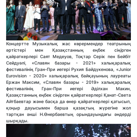
Концертте Музыкалық жас көрермендер театрының
әртістері мен Қазақстанның еңбек сіңірген
қайраткерлері Саят Медеуов, Тоқтар Серік пен Бейбіт
Сейдуәлі, «Славян базары - 2021» халықаралық
фестивалінің Гран-При иегері Рухия Байдүкенова, «Junior
Eurovision - 2020» халықаралық байқауының лауреаты
Ержан Максим, «Славян базары - 2019» халықаралық
фестивалінің Гран-При иегері Әділхан Макин,
Қазақстанның еңбек сіңірген қайраткерлері Қанат-Света
Айтбаевтар және басқа да өнер қайраткерлері қатысып,
қоңыр дауысымен барша қазақтың жүрегіне жол
тартқан әнші Н.Өнербаевтың орындауындағы әндерді
шырқады.