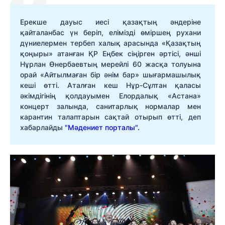
Ерекше дауыс иесі қазақтың әндеріне
қайталанбас үн беріп, елімізді өміршең рухани
дүниелермен тербеп халық арасында «Қазақтың
қоңыры» атанған ҚР Еңбек сіңірген әртісі, әнші
Нұрлан Өнербаевтың мерейлі 60 жасқа толуына
орай «Айтылмаған бір әнім бар» шығармашылық
кеші өтті. Аталған кеш Нұр-Сұлтан қаласы
әкімдігінің қолдауымен Елордалық «Астана»
концерт залында, санитарлық нормалар мен
карантин талаптарын сақтай отырып өтті, деп
хабарлайды
"Мәдениет порталы".