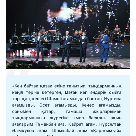
«Кең байтақ қазақ еліне танытып, тыңдарманның
көңіл төріне көтерген, маған көп әндерін сыйға
тартқан, кешегі Шәмші ағамыздан бастап, Нұрғиса
ағамызды, Әсет ағамызды, Кеңес ағамызды,
сонымен қатар, тамаша жырларымен
тыңдарманның жүрегіне «мөр басқан» ақын
ағаларым Тұманбай аға, Қайрат ағам, Нұрсұлтан
Әлімқұлов ағам, Шөмішбай ағам «Қарағым-ай»