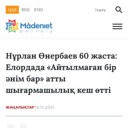
QAZ
RUS
ENG
Нұрлан Өнербаев 60 жаста:
Елордада «Айтылмаған бір
әнім бар» атты
шығармашылық кеш өтті
18.11.2021
ЖАҢАЛЫҚТАР