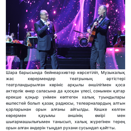
Шара барысында бейнеархивтер көрсетіліп, Музыкалық
жас көрермендер театрының әртістері
театрландырылған көрініс арқылы әншілігімен қоса
актерлік өнер саласына да қосқан үлесі, сонымен қатар
ерекше қоңыр үнімен көптеген халық туындылары
өшпестей болып қазақ радиосы, телеарналардың алтын
қорларынан орын алғаны айтылды. Кешке келген
көрермен қауымы әншінің өмірі мен
шығармашылығымен танысып, халық жүрегінен терең
орын алған әндерін тыңдап рухани сусындап қайтты.