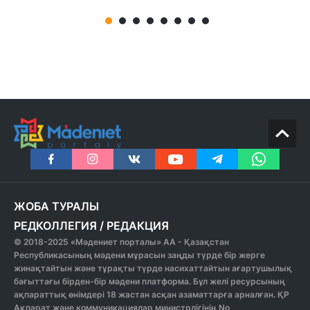
ЖОБА ТУРАЛЫ
РЕДКОЛЛЕГИЯ
/
РЕДАКЦИЯ
© 2018-2025 «Мәдениет порталы» АА - Қазақстан
Республикасының мәдени мұрасын заңды түрде бір жерге
жинақтайтын және тұрақты түрде насихаттайтын ағартушылық
бағыттағы бірден-бір мәдени платформа. Бұл желі ресурсының
ақпараттық өнімдері 18 жастан асқан азаматтарға арналған. ҚР
Ақпарат және коммуникациялар министрлігінің No