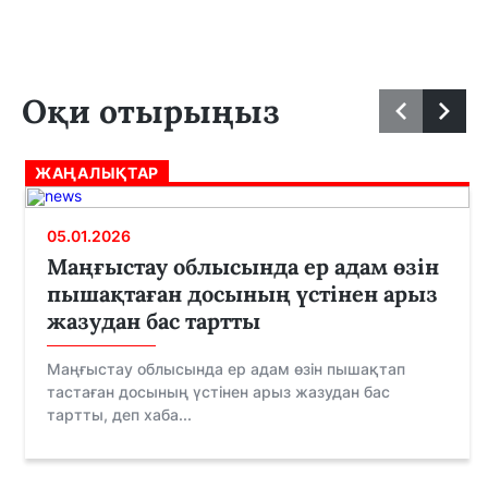
Оқи отырыңыз
ЖАҢАЛЫҚТАР
05.01.2026
Маңғыстау облысында ер адам өзін
пышақтаған досының үстінен арыз
жазудан бас тартты
Маңғыстау облысында ер адам өзін пышақтап
тастаған досының үстінен арыз жазудан бас
тартты, деп хаба...