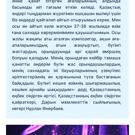
әніне қанат бітірген ағаларымның алдында
басымды иіп тағзым еткім келеді. Қазақтың
әндері тыңдарман жүрегінен ешқашан өшпеуі үшін
біз әндерді қайталап айтып отыруымыз керек. Мен
осы ән айтып келе жатқан 37-38 жылымда өзім
ғана сахнада көрерменіммен қауышатынмын. Осы
жолы жаңағы аты аталған композитор, ақын аға-
апаларымыздың атын жаңғыртып, бүгінгі
жастардың орындауында әрі қарай өміршең
болуын қаладым. Менің орындаған кейбір тамаша
қанатты әндерім бүгін жас орындаушылардың
менің сахнадағы іні бауырларымның үзеңгілес
әріптестерімнің ән қоржынына түсе бастағанын
байқадым. Бүгінгі кешке өзімнің шығармашылық
кешіме арнайы шақырдым»- деді, Қазақстанның
еңбек сіңірген әртісі, Қазақстанның еңбек сіңірген
қайраткері, Дарын мемлекеттік сыйлығының
иегері Нұрлан Өнербаев.