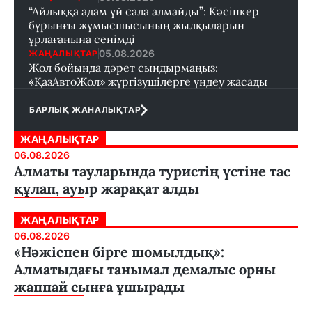
“Айлыққа адам үй сала алмайды”: Кәсіпкер
бұрынғы жұмысшысының жылқыларын
ұрлағанына сенімді
05.08.2026
ЖАҢАЛЫҚТАР
Жол бойында дәрет сындырмаңыз:
«ҚазАвтоЖол» жүргізушілерге үндеу жасады
БАРЛЫҚ ЖАНАЛЫҚТАР
ЖАҢАЛЫҚТАР
06.08.2026
Алматы тауларында туристің үстіне тас
құлап, ауыр жарақат алды
ЖАҢАЛЫҚТАР
06.08.2026
«Нәжіспен бірге шомылдық»:
Алматыдағы танымал демалыс орны
жаппай сынға ұшырады