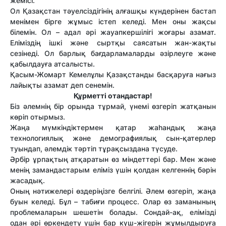
жемісі.
Ол Қазақстан тәуелсіздігінің алғашқы күндерінен бастап
менімен бірге жұмыс істеп келеді. Мен оны жақсы
білемін. Ол – адал әрі жауапкершілігі жоғары азамат.
Еліміздің ішкі және сыртқы саясатын жан-жақты
сезінеді. Ол барлық бағдарламаларды әзірлеуге және
қабылдауға атсалысты.
Қасым-Жомарт Кемелұлы Қазақстанды басқаруға нағыз
лайықты азамат деп сенемін.
Құрметті отандастар!
Біз әлемнің бір орында тұрмай, үнемі өзгеріп жатқанын
көріп отырмыз.
Жаңа мүмкіндіктермен қатар жаһандық жаңа
технологиялық және демографиялық сын-қатерлер
туындап, әлемдік тәртіп тұрақсыздана түсуде.
Әрбір ұрпақтың атқаратын өз міндеттері бар. Мен және
менің замандастарым еліміз үшін қолдан келгеннің бәрін
жасадық.
Оның нәтижелері өздеріңізге белгілі. Әлем өзгеріп, жаңа
буын келеді. Бұл – табиғи процесс. Олар өз заманының
проблемаларын шешетін болады. Сондай-ақ, елімізді
одан әрі өркендету үшін бар күш-жігерін жұмылдыруға