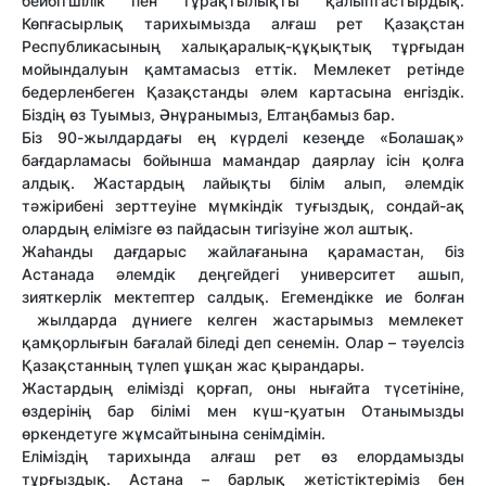
бейбітшілік пен тұрақтылықты қалыптастырдық.
Көпғасырлық тарихымызда алғаш рет Қазақстан
Республикасының халықаралық-құқықтық тұрғыдан
мойындалуын қамтамасыз еттік. Мемлекет ретінде
бедерленбеген Қазақстанды әлем картасына енгіздік.
Біздің өз Туымыз, Әнұранымыз, Елтаңбамыз бар.
Біз 90-жылдардағы ең күрделі кезеңде «Болашақ»
бағдарламасы бойынша мамандар даярлау ісін қолға
алдық. Жастардың лайықты білім алып, әлемдік
тәжірибені зерттеуіне мүмкіндік туғыздық, сондай-ақ
олардың елімізге өз пайдасын тигізуіне жол аштық.
Жаһанды дағдарыс жайлағанына қарамастан, біз
Астанада әлемдік деңгейдегі университет ашып,
зияткерлік мектептер салдық. Егемендікке ие болған
жылдарда дүниеге келген жастарымыз мемлекет
қамқорлығын бағалай біледі деп сенемін. Олар – тәуелсіз
Қазақстанның түлеп ұшқан жас қырандары.
Жастардың елімізді қорғап, оны нығайта түсетініне,
өздерінің бар білімі мен күш-қуатын Отанымызды
өркендетуге жұмсайтынына сенімдімін.
Еліміздің тарихында алғаш рет өз елордамызды
тұрғыздық. Астана – барлық жетістіктеріміз бен