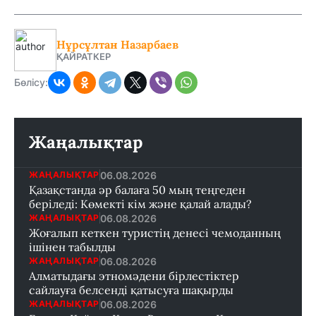
Нұрсұлтан Назарбаев
ҚАЙРАТКЕР
Бөлісу:
Жаңалықтар
06.08.2026
ЖАҢАЛЫҚТАР
Қазақстанда әр балаға 50 мың теңгеден
беріледі: Көмекті кім және қалай алады?
06.08.2026
ЖАҢАЛЫҚТАР
Жоғалып кеткен туристің денесі чемоданның
ішінен табылды
06.08.2026
ЖАҢАЛЫҚТАР
Алматыдағы этномәдени бірлестіктер
сайлауға белсенді қатысуға шақырды
06.08.2026
ЖАҢАЛЫҚТАР