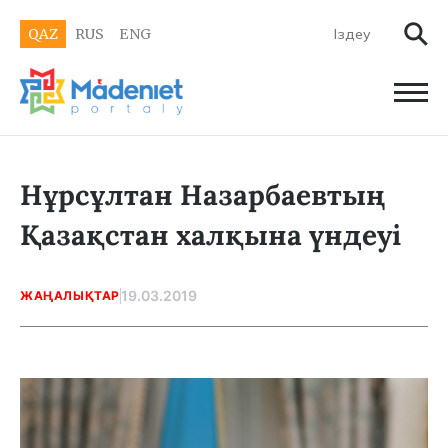
QAZ
RUS
ENG
Нұрсұлтан Назарбаевтың
Қазақстан халқына үндеуі
19.03.2019
ЖАҢАЛЫҚТАР