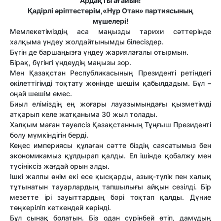
Ардақты ағайын!
Қадірлі әріптестерім,«Нұр Отан» партиясының
мүшелері!
Мемлекетіміздің аса маңызды тарихи сәттерінде
халқыма үндеу жолдайтынымды білесіздер.
Бүгін де баршаңызға үндеу жариялағалы отырмын.
Бірақ, бүгінгі үндеудің маңызы зор.
Мен Қазақстан Республикасының Президенті ретіндегі
өкілеттігімді тоқтату жөнінде шешім қабылдадым. Бұл ­–
оңай шешім емес.
Биыл еліміздің ең жоғары лауазымындағы қызметімді
атқарып келе жатқаныма 30 жыл толады.
Халқым маған тәуелсіз Қазақстанның Тұңғыш Президенті
болу мүмкіндігін берді.
Кеңес империясы құлаған сәтте біздің саясатымыз бен
экономикамыз құлдырап қалды. Ел ішінде қобалжу мен
түсініксіз жағдай орын алды.
Ішкі жалпы өнім екі есе қысқарды, азық-түлік пен халық
тұтынатын тауарлардың тапшылығы айқын сезілді. Бір
мезетте ірі зауыттардың бәрі тоқтап қалды. Дүние
төңкеріліп кеткендей көрінді.
Бұл сынақ болатын. Біз одан сүрінбей өтіп, дамудың