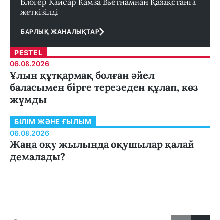
Блогер Қайсар Қамза Вьетнамнан Қазақстанға
жеткізілді
БАРЛЫҚ ЖАНАЛЫҚТАР
PESTEL
06.08.2026
Ұлын құтқармақ болған әйел
баласымен бірге терезеден құлап, көз
жұмды
БІЛІМ ЖӘНЕ ҒЫЛЫМ
06.08.2026
Жаңа оқу жылында оқушылар қалай
демалады?