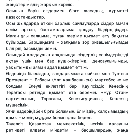
жеңістеріміздің жарқын көрінісі.
Осының бәрін сіздермен бірге жасадық, құрметті
қазақстандықтар.
Осы жылдарда өткен барлық сайлауларда сіздер маған
сенім артып, бастамаларыма қолдау білдірдіңіздер.
Маған ұлы халқыма, туған жеріме қызмет ету бақыты
бұйырды. Баршаңызға – халқыма зор ризашылығымды
білдіріп, басымды иемін.
Осындай қолдаудың арқасында сіздердің сенімдеріңізді
ақтау үшін мен бар күш-жігерімді, денсаулығымды,
уақытымды аямай адал қызмет еттім.
Өздеріңіз білесіздер, заңдарымызға сәйкес мен Тұңғыш
Президент – Елбасы (Ұлт көшбасшысы) мәртебесіне ие
болдым. Елеулі өкілеттігі бар Қауіпсіздік Кеңесінің
Төрағасы ретінде қызмет ете беремін. «Нұр Отан»
партиясының Төрағасы, Конституциялық Кеңестің
мүшесімін.
Яғни өздеріңізбен бірге боламын. Еліміздің, халқымыздың
қамы – менің мүддем болып қала береді.
Тәуелсіз Қазақстан мемлекетінің негізін қалаушы
ретіндегі алдағы міндетім – басшылардың жаңа