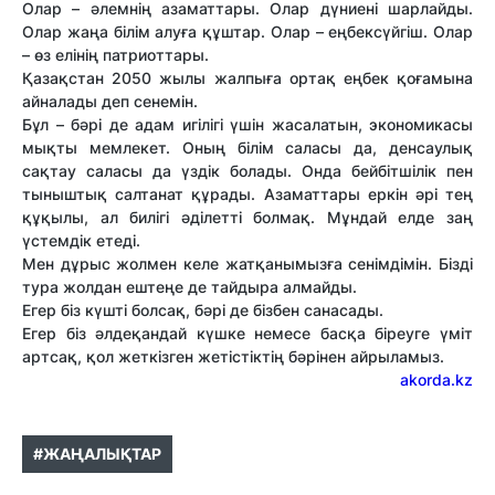
Олар – әлемнің азаматтары. Олар дүниені шарлайды.
Олар жаңа білім алуға құштар. Олар – еңбексүйгіш. Олар
– өз елінің патриоттары.
Қазақстан 2050 жылы жалпыға ортақ еңбек қоғамына
айналады деп сенемін.
Бұл – бәрі де адам игілігі үшін жасалатын, экономикасы
мықты мемлекет. Оның білім саласы да, денсаулық
сақтау саласы да үздік болады. Онда бейбітшілік пен
тыныштық салтанат құрады. Азаматтары еркін әрі тең
құқылы, ал билігі әділетті болмақ. Мұндай елде заң
үстемдік етеді.
Мен дұрыс жолмен келе жатқанымызға сенімдімін. Бізді
тура жолдан ештеңе де тайдыра алмайды.
Егер біз күшті болсақ, бәрі де бізбен санасады.
Егер біз әлдеқандай күшке немесе басқа біреуге үміт
артсақ, қол жеткізген жетістіктің бәрінен айрыламыз.
akorda.kz
#ЖАҢАЛЫҚТАР