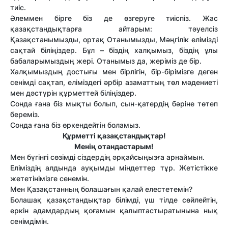
тиіс.
Әлеммен бірге біз де өзгеруге тиіспіз. Жас
қазақстандықтарға айтарым: тәуелсіз
Қазақстанымызды, ортақ Отанымызды, Мәңгілік елімізді
сақтай біліңіздер. Бұл – біздің халқымыз, біздің ұлы
бабаларымыздың жері. Отанымыз да, жеріміз де бір.
Халқымыздың достығы мен бірлігін, бір-бірімізге деген
сенімді сақтап, еліміздегі әрбір азаматтың төл мәдениеті
мен дәстүрін құрметтей біліңіздер.
Сонда ғана біз мықты болып, сын-қатердің бәріне төтеп
береміз.
Сонда ғана біз өркендейтін боламыз.
Құрметті қазақстандықтар!
Менің отандастарым!
Мен бүгінгі сөзімді сіздердің әрқайсыңызға арнаймын.
Еліміздің алдында ауқымды міндеттер тұр. Жетістікке
жететінімізге сенемін.
Мен Қазақстанның болашағын қалай елестетемін?
Болашақ қазақстандықтар білімді, үш тілде сөйлейтін,
еркін адамдардың қоғамын қалыптастыратынына нық
сенімдімін.