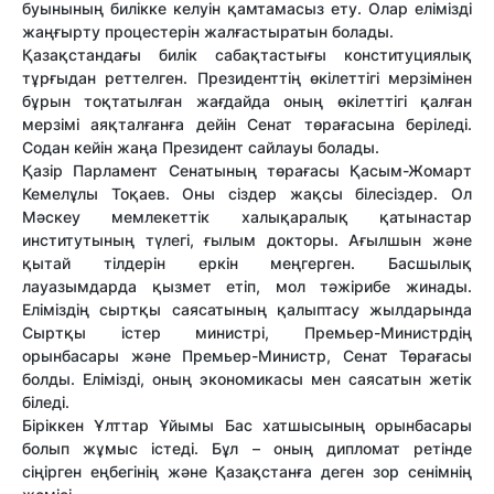
буынының билікке келуін қамтамасыз ету. Олар елімізді
жаңғырту процестерін жалғастыратын болады.
Қазақстандағы билік сабақтастығы конституциялық
тұрғыдан реттелген. Президенттің өкілеттігі мерзімінен
бұрын тоқтатылған жағдайда оның өкілеттігі қалған
мерзімі аяқталғанға дейін Сенат төрағасына беріледі.
Содан кейін жаңа Президент сайлауы болады.
Қазір Парламент Сенатының төрағасы Қасым-Жомарт
Кемелұлы Тоқаев. Оны сіздер жақсы білесіздер. Ол
Мәскеу мемлекеттік халықаралық қатынастар
институтының түлегі, ғылым докторы. Ағылшын және
қытай тілдерін еркін меңгерген. Басшылық
лауазымдарда қызмет етіп, мол тәжірибе жинады.
Еліміздің сыртқы саясатының қалыптасу жылдарында
Сыртқы істер министрі, Премьер-Министрдің
орынбасары және Премьер-Министр, Сенат Төрағасы
болды. Елімізді, оның экономикасы мен саясатын жетік
біледі.
Біріккен Ұлттар Ұйымы Бас хатшысының орынбасары
болып жұмыс істеді. Бұл – оның дипломат ретінде
сіңірген еңбегінің және Қазақстанға деген зор сенімнің