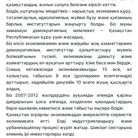
қазақстандық жолын салуға белсене кірісіп кеттік.
Біздің үштұғырлы міндетіміз – нарықтық экономика құру,
тоталитарлық идеологиялық жүйені бұзу және қоғамның
барлық институттарын жаңғырту болды. Біз мұны
заманауи демократиялық мемлекет – Қазақстан
Республикасын құру үшін жасадық.
Біз әлсіз экономикамен және жағдайы жоқ азаматтармен
демократиялық институттар қалыптастыру мүмкін
болмайтынын түсініп, экономиканы дамыту және
азаматтардың әл-ауқатын арттыру ісіне баса мән бердік.
Соның нәтижесінде экономикамызды 15 есе, ал
халықтың табысын 9 есе (доллармен есептегенде)
арттырып, кедейшілік деңгейін 10 есеге жуық қысқарта
алдық.
Біз 2007-2012 жылдардағы ауқымды әлемдік қаржы
дағдарысын қоса алғанда, кездескен қиындықтардың
бәрін ешкімнің көмегінсіз және табысты еңсере білдік.
Қазақстан аграрлы экономикадан өнеркәсіптік-сервистік
экономикаға өтті. Елді индустрияландыру және
урбанизациялау процесі жүріп жатыр. Шикізат секторына
әлемнің ірі инвесторлары келді.