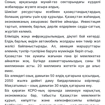
Соның арқасында мұнай-газ секторындағы күрделі
жобаларды жүзеге асыра алдық.
Шикізат ресурстары есебінен қазақстандықтардың
болашақ ұрпағы үшін қор құрылды. Қазақстан жаһандық
экономиканың ажырамас бөлігіне айналды. Инвестиция
тартып, әлемнің барлық дерлік елдерімен сауда-саттық
жүргізіп келеміз.
Еліміздің жаңа инфрақұрылымдық діңгегі бой көтерді.
Елдің барлық өңірін автомобиль жолдары мен темір жол
желісі байланыстырады. Ал, авиация маршруттары
әлемнің түкпір-түкпіріне баруға мүмкіндік беріп отыр.
Қазақстан тек аумағы жағынан ғана ірі мемлекетке
айналған жоқ. Бүгінде азаматтарымыздың саны 18
миллионнан асты. 20 миллионға жететін күн де алыс
емес.
Біз әлемдегі озық дамыған 50 елдің қатарына қосылдық.
2050 жылға дейінгі даму бағдарламасы әзірленді.
Мақсатымыз – озық дамыған 30 елдің қатарына ену.
Біз қираған КСРО-ның орнында заманауи нарықтық
экономикасы бар, табысты Қазақстан мемлекетін
құрып, көпұлтты және көпконфессиялы елімізде