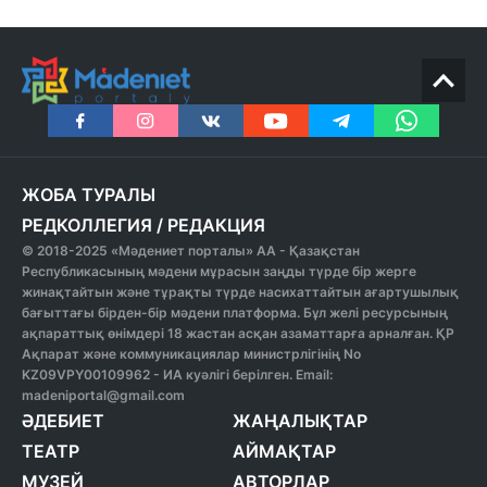
ЖОБА ТУРАЛЫ
РЕДКОЛЛЕГИЯ
/
РЕДАКЦИЯ
© 2018-2025 «Мәдениет порталы» АА - Қазақстан
Республикасының мәдени мұрасын заңды түрде бір жерге
жинақтайтын және тұрақты түрде насихаттайтын ағартушылық
бағыттағы бірден-бір мәдени платформа. Бұл желі ресурсының
ақпараттық өнімдері 18 жастан асқан азаматтарға арналған. ҚР
Ақпарат және коммуникациялар министрлігінің No
KZ09VPY00109962 - ИА куәлігі берілген. Email:
madeniportal@gmail.com
ӘДЕБИЕТ
ЖАҢАЛЫҚТАР
ТЕАТР
АЙМАҚТАР
МУЗЕЙ
АВТОРЛАР