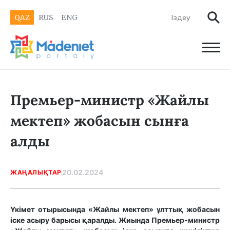
QAZ
RUS
ENG
Премьер-министр «Жайлы
мектеп» жобасын сынға
алды
20.02.2024
ЖАҢАЛЫҚТАР
Үкімет отырысында «Жайлы мектеп» ұлттық жобасын
іске асыру барысы қаралды. Жиында Премьер-министр