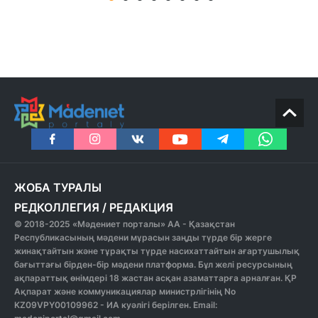
ЖОБА ТУРАЛЫ
РЕДКОЛЛЕГИЯ
/
РЕДАКЦИЯ
© 2018-2025 «Мәдениет порталы» АА - Қазақстан
Республикасының мәдени мұрасын заңды түрде бір жерге
жинақтайтын және тұрақты түрде насихаттайтын ағартушылық
бағыттағы бірден-бір мәдени платформа. Бұл желі ресурсының
ақпараттық өнімдері 18 жастан асқан азаматтарға арналған. ҚР
Ақпарат және коммуникациялар министрлігінің No
KZ09VPY00109962 - ИА куәлігі берілген. Email: