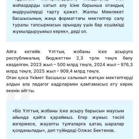
жиһаздарды сатып алу ісіне барынша отандық
өндірушілерді тарту қажет. Жалпы Мемлекет
басшысының жаңа форматтағы мектептер салу
туралы тапсырмасын орындау үшін бар күшімізді
жұмылдыруымыз керек», деді ол.
Айта кетейік Ұлттық жобаны іске асыруға
республикалық бюджеттен 2,3 трлн теңге бөлу
көзделген. 2023 жыл – 500 млрд теңге, 2024 жыл – 976,3
млрд теңге, 2025 жыл – 909,4 млрд теңге.
Оған қоса Үкімет басшысы салынып жатқан мектептерді
алдын ала педагог кадрлармен қамтамасыз ету керек
екенін айтты.
«Біз Ұлттық жобаны іске асыру барысын маусым
айында қайта қараймыз. Егер жұмыс тәсілі
өзгермесе, жауапты тұлғаларға қатаң шаралар
қолданылады», деп түйіндеді Олжас Бектенов.