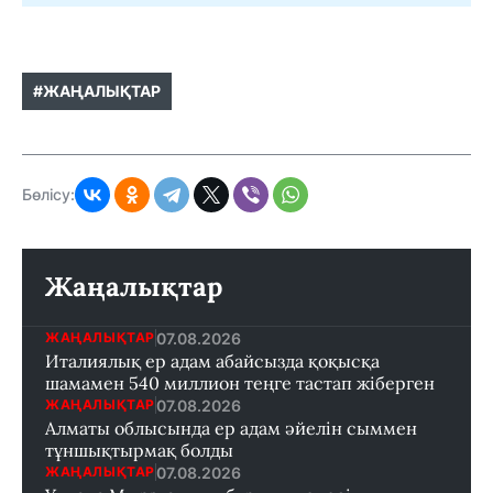
#ЖАҢАЛЫҚТАР
Бөлісу:
Жаңалықтар
07.08.2026
ЖАҢАЛЫҚТАР
Италиялық ер адам абайсызда қоқысқа
шамамен 540 миллион теңге тастап жіберген
07.08.2026
ЖАҢАЛЫҚТАР
Алматы облысында ер адам әйелін сыммен
тұншықтырмақ болды
07.08.2026
ЖАҢАЛЫҚТАР