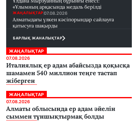
Ұлдана Мырзуанның бұрынғы енесі:
«Ұлымның арқасында медаль берілді
07.08.2026
ЖАҢАЛЫҚТАР
Алматыдағы үлкен кәсіпорындар сайлауға
қатысуға шақырды
БАРЛЫҚ ЖАНАЛЫҚТАР
ЖАҢАЛЫҚТАР
07.08.2026
Италиялық ер адам абайсызда қоқысқа
шамамен 540 миллион теңге тастап
жіберген
ЖАҢАЛЫҚТАР
07.08.2026
Алматы облысында ер адам әйелін
сыммен тұншықтырмақ болды