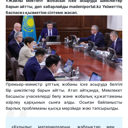
«Жайлы мектеп» жобасын іске асыруда шикіліктер
барын айтты, деп хабарлайды madeniportal.kz Үкіметтің
баспасөз қызметіне сілтеме жасап.
Премьер-министр ұлттық жобаны іске асыруда белгілі
бір шикіліктер барын айтты. Атап айтқанда, Мемлекет
басшысы учаскелерді бөлу және жобалық құжаттаманы
әзірлеу қарқынын сынға алды. Осыған байланысты
барлық проблеманы қысқа мерзімде жою тапсырылды.
«Құрылыс материалдарын, жабдықтар мен