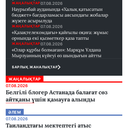
07.08.2026
ЖАҢАЛЫҚТАР
Наурызбай ауданында «Халық қатысатын
бюджет» бағдарламасы аясындағы жобалар
жүзеге асырылуда
07.08.2026
ЖАҢАЛЫҚТАР
«Қазақтелекомдағы» қайғылы оқиға: жұмыс
орнында екі қызметкер қаза тапты
07.08.2026
ЖАҢАЛЫҚТАР
«Олар құрбы болмаған»: Марқұм Ұлдана
Мырзуанның күйеуі өз шындығын айтты
БАРЛЫҚ ЖАНАЛЫҚТАР
ЖАҢАЛЫҚТАР
07.08.2026
Белгілі блогер Астанада балағат сөз
айтқаны үшін қамауға алынды
ӘЛЕМ
07.08.2026
Таиландтағы мектептегі атыс