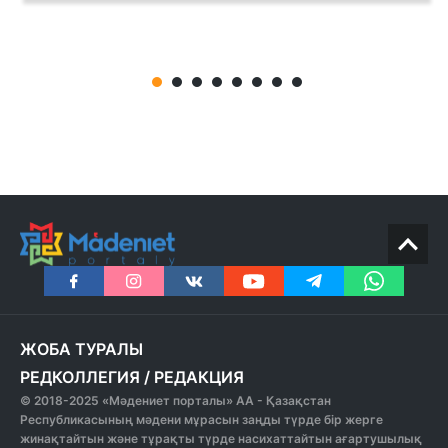
ЖОБА ТУРАЛЫ
РЕДКОЛЛЕГИЯ
/
РЕДАКЦИЯ
© 2018-2025 «Мәдениет порталы» АА - Қазақстан
Республикасының мәдени мұрасын заңды түрде бір жерге
жинақтайтын және тұрақты түрде насихаттайтын ағартушылық