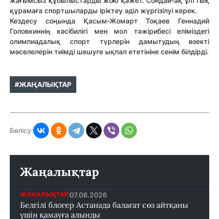
жағымсыз құбылыстарды жою қажет. Сондай-ақ ұлттық
құрамаға спортшыларды іріктеу әділ жүргізілуі керек.
Кездесу соңында Қасым-Жомарт Тоқаев Геннадий
Головкиннің кәсібилігі мен мол тәжірибесі еліміздегі
олимпиадалық спорт түрлерін дамытудың өзекті
мәселелерін тиімді шешуге ықпал ететініне сенім білдірді.
#ЖАҢАЛЫҚТАР
Бөлісу:
Жаңалықтар
07.08.2026
ЖАҢАЛЫҚТАР
Белгілі блогер Астанада балағат сөз айтқаны
үшін қамауға алынды