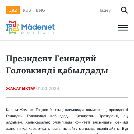
QAZ
RUS
ENG
Президент Геннадий
Головкинді қабылдады
01.03.2024
ЖАҢАЛЫҚТАР
Қасым-Жомарт Тоқаев Ұлттық олимпиада комитетінің президенті
Геннадий Головкинді қабылдады. Қазақстан Президенті, ең
алдымен, Халықаралық олимпиада комитеті аясындағы сенімді
және тиімді қарым-қатынасты нығайту маңызды екенін айтты. Бұл