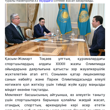
туралы madeniportal.kz
Ақордаға
сілтеме жасап хабарлайды.
Қасым-Жомарт Тоқаев ұлттық құрамалардағы
спортшылардың алдағы XXXIII жазғы Олимпиада
ойындарына даярлығына қатысты зор жауапкершілік
жүктелетінін атап өтті. Сонымен қатар лицензиялар
санын көбейту және Париж Олимпиадасында елеулі
нәтижеге қол жеткізу үшін тиімді жүйе құру маңызды
міндет екеніне тоқталды.
Мемлекет басшысының айтуынша, өз әлеуетін таныту
үшін спортшыларға барынша қолайлы жағдай жасап,
отандық спорттың өркендеуіне кері әсер ететін