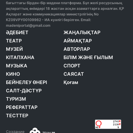
бағыттағы бірден-бір мәдени платформа. Бұл желі ресурсының
ақпараттық өнімдері 18 жастан асқан азаматтарға арналған. ҚР
Ақпарат және коммуникациялар министрлігінің No
KZ09VPY00109962 - ИА куәлігі берілген. Email:
madeniportal@gmail.com
ӘДЕБИЕТ
ЖАҢАЛЫҚТАР
ТЕАТР
АЙМАҚТАР
МУЗЕЙ
АВТОРЛАР
КІТАПХАНА
БІЛІМ ЖӘНЕ ҒЫЛЫМ
МУЗЫКА
СПОРТ
КИНО
САЯСАТ
БЕЙНЕЛЕУ ӨНЕРІ
Қоғам
САЛТ-ДӘСТҮР
ТУРИЗМ
РЕФЕРАТТАР
ТЕСТТЕР
Создание