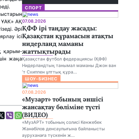
еді.
СПОРТ
мыстарын
» ҰАК» АҚ
07.08.2026
ҚФФ ірі таңдау жасады:
зеді. Әрі
Қазақстан құрамасын атақты
рлау ісі
нидерланд маманы
жаттықтырады
қ қарым-
шін жаңа
Қазақстан футбол федерациясы (ҚФФ)
Нидерландтың танымал маманы Джон ван
’т Схиппен ұлттық құра...
ШОУ-БИЗНЕС
07.08.2026
«Музарт» тобының әншісі
жансақтау бөліміне түсті
(ВИДЕО)
«МузАРТ» тобының солисі Кенжебек
Жанәбілов денсаулығына байланысты
ауруханаға түскенін ж...