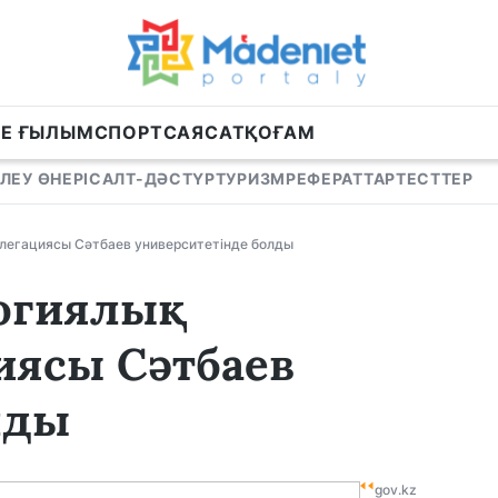
НЕ ҒЫЛЫМ
СПОРТ
САЯСАТ
ҚОҒАМ
ЛЕУ ӨНЕРІ
САЛТ-ДӘСТҮР
ТУРИЗМ
РЕФЕРАТТАР
ТЕСТТЕР
елегациясы Сәтбаев университетінде болды
логиялық
иясы Сәтбаев
лды
gov.kz