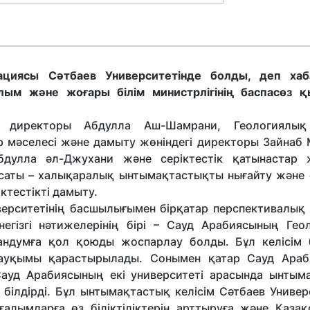
ациясы Сәтбаев Университетінде болды, деп ха
ым және жоғары білім министрлігінің баспасөз қ
 директоры Абдулла Аш-Шамрани, Геологиялық
 мәселесі және дамыту жөніндегі директоры Зайнаб 
бдулла әл-Джухани және серіктестік қатынастар ж
саты – халықаралық ынтымақтастықты нығайту және е
ктестікті дамыту.
верситетінің басшылығымен бірқатар перспективалық
егізгі нәтижелерінің бірі – Сауд Арабиясының Гео
андумға қол қоюды жоспарлау болды. Бұл келісім
ң ауқымы қарастырылады. Сонымен қатар Сауд Ара
 Сауд Арабиясының екі университеті арасында ынтым
білдірді. Бұл ынтымақтастық келісім Сәтбаев Универ
ғалымдарға өз біліктіліктерін арттыруға және Қазақ