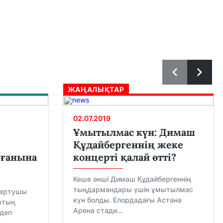
ЖАҢАЛЫҚТАР
02.07.2019
Ұмытылмас күн: Димаш
Құдайбергеннің жеке
уғанына
концерті қалай өтті?
Кеше әнші Димаш Құдайбергеннің
тыңдармандары үшін ұмытылмас
ағартушы
күн болды. Елордадағы Астана
втың
Арена стади...
 деп