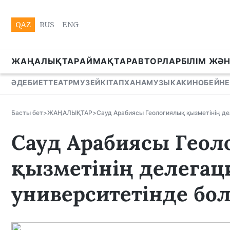
QAZ
RUS
ENG
ЖАҢАЛЫҚТАР
АЙМАҚТАР
АВТОРЛАР
БІЛІМ ЖӘ
ӘДЕБИЕТ
ТЕАТР
МУЗЕЙ
КІТАПХАНА
МУЗЫКА
КИНО
БЕЙНЕ
Басты бет
>
ЖАҢАЛЫҚТАР
>
Сауд Арабиясы Геологиялық қызметінің д
Сауд Арабиясы Гео
қызметінің делегац
университетінде бо