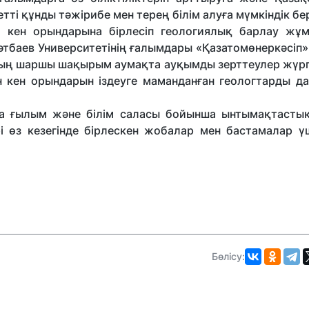
тті құнды тәжірибе мен терең білім алуға мүмкіндік бер
 кен орындарына бірлесіп геологиялық барлау жұ
әтбаев Университетінің ғалымдары «Қазатомөнеркәсіп
мың шаршы шақырым аумақта ауқымды зерттеулер жүргі
 кен орындарын іздеуге маманданған геологтарды дая
да ғылым және білім саласы бойынша ынтымақтасты
 өз кезегінде бірлескен жобалар мен бастамалар ү
Бөлісу: