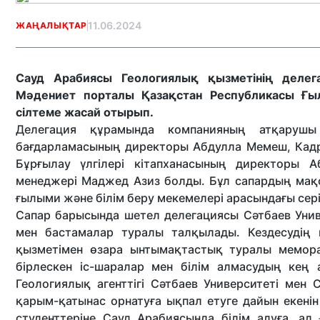
11.06.2024
ЖАҢАЛЫҚТАР
Сауд Арабиясы Геологиялық қызметінің делег
Мәдениет порталы Қазақстан Республикасы Ғыл
сілтеме жасай отырып.
Делегация құрамында компанияның атқарушы
бағдарламасының директоры Абдулла Мемеш, Кадр
Бұрғылау үлгілері кітапханасының директоры А
менеджері Маджед Азиз болды. Бұл сапардың мақ
ғылыми және білім беру мекемелері арасындағы сері
Сапар барысында шетел делегациясы Сәтбаев Уни
мен бастамалар туралы талқылады. Кездесудің н
қызметімен өзара ынтымақтастық туралы мемор
бірлескен іс-шаралар мен білім алмасудың ке
Геологиялық агенттігі Сәтбаев Университеті мен
қарым-қатынас орнатуға ықпал етуге дайын екенін 
студенттеріне Сауд Арабиясында білім алуға, ал 