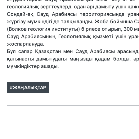
геологиялық зерттеулерді одан әрі дамыту үшін қаже
Сондай-ақ Сауд Арабиясы территориясында уран
жүргізу мүмкіндігі де талқыланды. Жоба бойынша С
(Волков геология институты) бірлесе отырып, 300 
Сауд Арабиясының Геологиялық қызметі үшін уран
жоспарлануда.
Бұл сапар Қазақстан мен Сауд Арабиясы арасын
қатынасты дамытудағы маңызды қадам болды, әрі
мүмкіндіктер ашады.
#ЖАҢАЛЫҚТАР