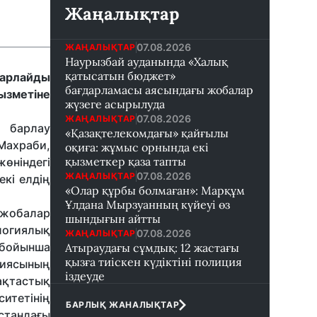
Жаңалықтар
07.08.2026
ЖАҢАЛЫҚТАР
Наурызбай ауданында «Халық
қатысатын бюджет»
барлайды
бағдарламасы аясындағы жобалар
ызметіне
жүзеге асырылуда
07.08.2026
ЖАҢАЛЫҚТАР
 барлау
«Қазақтелекомдағы» қайғылы
Махраби,
оқиға: жұмыс орнында екі
қызметкер қаза тапты
өніндегі
07.08.2026
ЖАҢАЛЫҚТАР
кі елдің
«Олар құрбы болмаған»: Марқұм
Ұлдана Мырзуанның күйеуі өз
 жобалар
шындығын айтты
логиялық
07.08.2026
ЖАҢАЛЫҚТАР
 бойынша
Атыраудағы сұмдық: 12 жастағы
қызға тиіскен күдіктіні полиция
биясының
іздеуде
ақтастық
ситетінің
БАРЛЫҚ ЖАНАЛЫҚТАР
стандағы