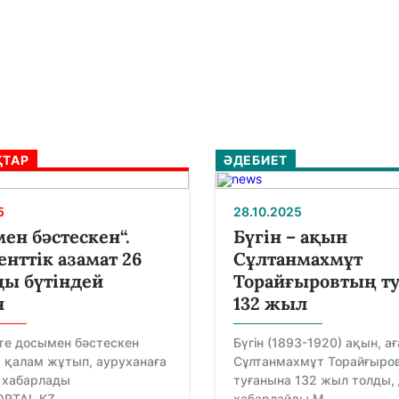
ТАР
ӘДЕБИЕТ
5
28.10.2025
ен бәстескен“.
Бүгін – ақын
ттік азамат 26
Сұлтанмахмұт
ы бүтіндей
Торайғыровтың т
н
132 жыл
е досымен бәстескен
Бүгін (1893-1920) ақын, 
 қалам жұтып, ауруханаға
Сұлтанмахмұт Торайғыро
п хабарлады
туғанына 132 жыл толды,
TAL.KZ....
хабарлайды M...