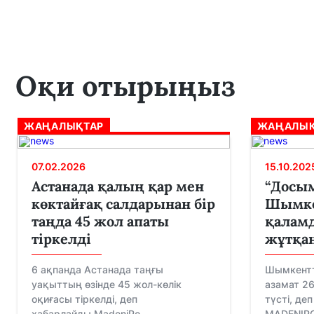
Оқи отырыңыз
ЖАҢАЛЫҚТАР
ЖАҢАЛЫҚ
07.02.2026
15.10.202
Астанада қалың қар мен
“Досым
көктайғақ салдарынан бір
Шымкен
таңда 45 жол апаты
қаламд
тіркелді
жұтқа
6 ақпанда Астанада таңғы
Шымкентт
уақыттың өзінде 45 жол-көлік
азамат 26
оқиғасы тіркелді, деп
түсті, де
хабарлайды MadeniPo...
MADENIPOR