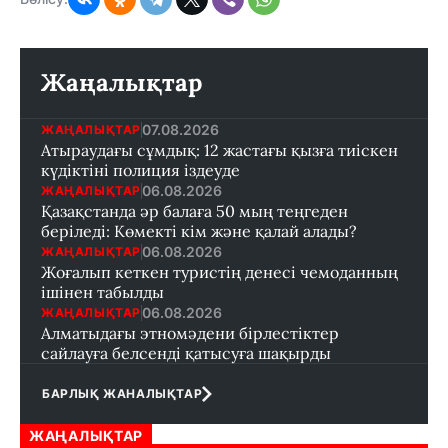
Жаңалықтар
07.08.2026
ЖАҢАЛЫҚТАР
Атыраудағы сұмдық: 12 жастағы қызға тиіскен
күдіктіні полиция іздеуде
06.08.2026
ЖАҢАЛЫҚТАР
Қазақстанда әр балаға 50 мың теңгеден
беріледі: Көмекті кім және қалай алады?
06.08.2026
ЖАҢАЛЫҚТАР
Жоғалып кеткен туристің денесі чемоданның
ішінен табылды
06.08.2026
ЖАҢАЛЫҚТАР
Алматыдағы этномәдени бірлестіктер
сайлауға белсенді қатысуға шақырды
БАРЛЫҚ ЖАНАЛЫҚТАР
ЖАҢАЛЫҚТАР