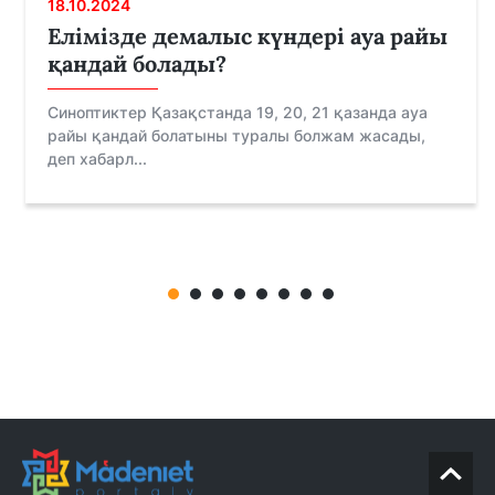
18.10.2024
Елімізде демалыс күндері ауа райы
қандай болады?
Синоптиктер Қазақстанда 19, 20, 21 қазанда ауа
райы қандай болатыны туралы болжам жасады,
деп хабарл...