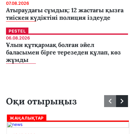
07.08.2026
Атыраудағы сұмдық: 12 жастағы қызға
тиіскен күдіктіні полиция іздеуде
PESTEL
06.08.2026
Ұлын құтқармақ болған әйел
баласымен бірге терезеден құлап, көз
жұмды
Оқи отырыңыз
ЖАҢАЛЫҚТАР