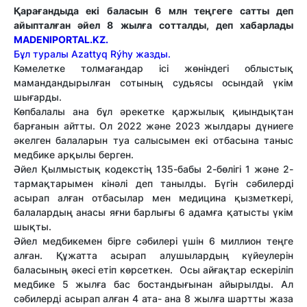
Қарағандыда екі баласын 6 млн теңгеге сатты деп
айыпталған әйел 8 жылға сотталды, деп хабарлады
MADENIPORTAL.KZ.
Бұл туралы Azattyq Rýhy жазды.
Кәмелетке толмағандар ісі жөніндегі облыстық
мамандандырылған сотының судьясы осындай үкім
шығарды.
Көпбалалы ана бұл әрекетке қаржылық қиындықтан
барғанын айтты. Ол 2022 және 2023 жылдары дүниеге
әкелген балаларын туа салысымен екі отбасына таныс
медбике арқылы берген.
Әйел Қылмыстық кодекстің 135-бабы 2-бөлігі 1 және 2-
тармақтарымен кінәлі деп танылды. Бүгін сәбилерді
асырап алған отбасылар мен медицина қызметкері,
балалардың анасы яғни барлығы 6 адамға қатысты үкім
шықты.
Әйел медбикемен бірге сәбилері үшін 6 миллион теңге
алған. Құжатта асырап алушылардың күйеулерін
баласының әкесі етіп көрсеткен. Осы айғақтар ескеріліп
медбике 5 жылға бас бостандығынан айырылды. Ал
сәбилерді асырап алған 4 ата- ана 8 жылға шартты жаза