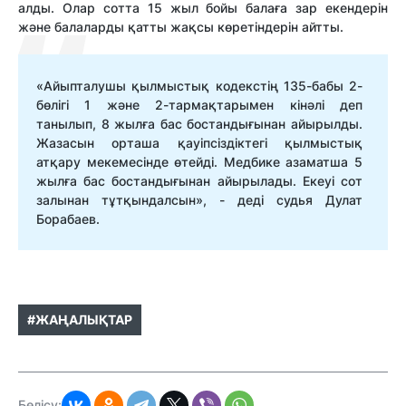
алды. Олар сотта 15 жыл бойы балаға зар екендерін
және балаларды қатты жақсы көретіндерін айтты.
«Айыпталушы қылмыстық кодекстің 135-бабы 2-
бөлігі 1 және 2-тармақтарымен кінәлі деп
танылып, 8 жылға бас бостандығынан айырылды.
Жазасын орташа қауіпсіздіктегі қылмыстық
атқару мекемесінде өтейді. Медбике азаматша 5
жылға бас бостандығынан айырылады. Екеуі сот
залынан тұтқындалсын», - деді судья Дулат
Борабаев.
#ЖАҢАЛЫҚТАР
Бөлісу: