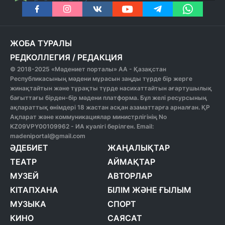
ЖОБА ТУРАЛЫ
РЕДКОЛЛЕГИЯ
/
РЕДАКЦИЯ
© 2018-2025 «Мәдениет порталы» АА - Қазақстан
Республикасының мәдени мұрасын заңды түрде бір жерге
жинақтайтын және тұрақты түрде насихаттайтын ағартушылық
бағыттағы бірден-бір мәдени платформа. Бұл желі ресурсының
ақпараттық өнімдері 18 жастан асқан азаматтарға арналған. ҚР
Ақпарат және коммуникациялар министрлігінің No
KZ09VPY00109962 - ИА куәлігі берілген. Email:
madeniportal@gmail.com
ӘДЕБИЕТ
ЖАҢАЛЫҚТАР
ТЕАТР
АЙМАҚТАР
МУЗЕЙ
АВТОРЛАР
КІТАПХАНА
БІЛІМ ЖӘНЕ ҒЫЛЫМ
МУЗЫКА
СПОРТ
КИНО
САЯСАТ