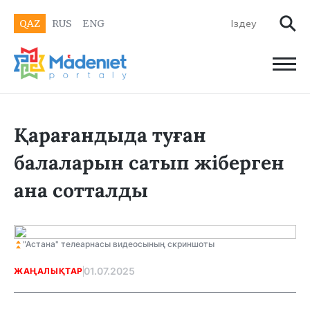
QAZ
RUS
ENG
Қарағандыда туған
балаларын сатып жіберген
ана сотталды
"Астана" телеарнасы видеосының скриншоты
01.07.2025
ЖАҢАЛЫҚТАР