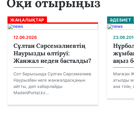
Оқи отырыңыз
ЖАҢАЛЫҚТАР
ӘДЕБИЕТ
12.06.2026
23.06.201
Сұлтан Сәрсемәлиевтің
Нұрбо
Наурызды өлтіруі:
жұмбақ
Жанжал неден басталды?
аңыз б
Сот барысында Сұлтан Сәрсемәлиев
Мағжан Ж
Наурызбен неге жанжалдасқанын
атылды м
айтты, деп хабарлайды
ана тілін,
MadeniPortal.kz...