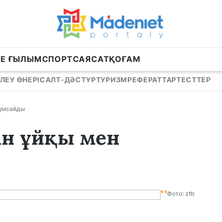
НЕ ҒЫЛЫМ
СПОРТ
САЯСАТ
ҚОҒАМ
ЛЕУ ӨНЕРІ
САЛТ-ДӘСТҮР
ТУРИЗМ
РЕФЕРАТТАР
ТЕСТТЕР
жұмсайды
ін ұйқы мен
Фото: ztb