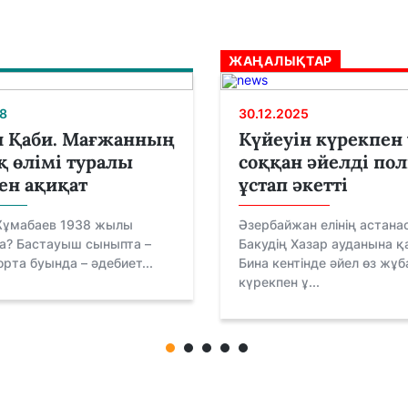
ЖАҢАЛЫҚТАР
8
30.12.2025
л Қаби. Мағжанның
Күйеуін күрекпен
 өлімі туралы
соққан әйелді по
ен ақиқат
ұстап әкетті
ұмабаев 1938 жылы
Әзербайжан елінің астана
а? Бастауыш сыныпта –
Бакудің Хазар ауданына 
 орта буында – әдебиет...
Бина кентінде әйел өз жұ
күрекпен ұ...