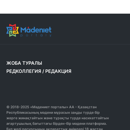
ЖОБА ТУРАЛЫ
РЕДКОЛЛЕГИЯ
/
РЕДАКЦИЯ
© 2018-2025 «Мәдениет порталы» АА - Қазақстан
Республикасының мәдени мұрасын заңды түрде бір
жерге жинақтайтын және тұрақты түрде насихаттайтын
ағартушылық бағыттағы бірден-бір мәдени платформа.
Бұл желі ресурсының ақпараттық өнімдері 18 жастан