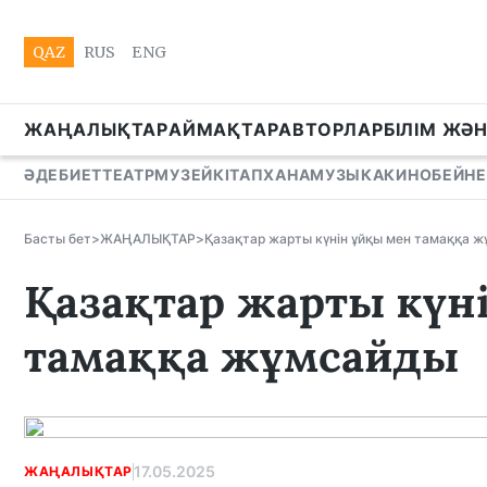
QAZ
RUS
ENG
ЖАҢАЛЫҚТАР
АЙМАҚТАР
АВТОРЛАР
БІЛІМ ЖӘ
ӘДЕБИЕТ
ТЕАТР
МУЗЕЙ
КІТАПХАНА
МУЗЫКА
КИНО
БЕЙНЕ
Басты бет
>
ЖАҢАЛЫҚТАР
>
Қазақтар жарты күнін ұйқы мен тамаққа 
Қазақтар жарты күн
тамаққа жұмсайды
17.05.2025
ЖАҢАЛЫҚТАР