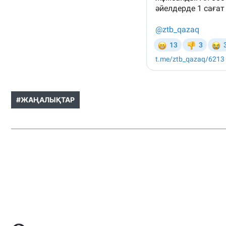
#ЖАҢАЛЫҚТАР