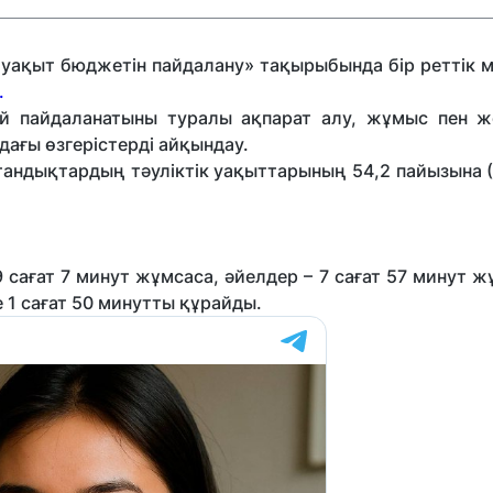
ақыт бюджетін пайдалану» тақырыбында бір реттік м
.
й пайдаланатыны туралы ақпарат алу, жұмыс пен ж
дағы өзгерістерді айқындау.
тандықтардың тәуліктік уақыттарының 54,2 пайызына (
 сағат 7 минут жұмсаса, әйелдер – 7 сағат 57 минут 
е 1 сағат 50 минутты құрайды.