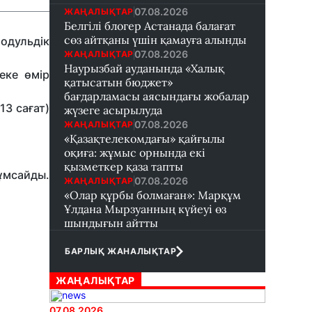
07.08.2026
ЖАҢАЛЫҚТАР
Белгілі блогер Астанада балағат
сөз айтқаны үшін қамауға алынды
одульдік
07.08.2026
ЖАҢАЛЫҚТАР
Наурызбай ауданында «Халық
еке өмір
қатысатын бюджет»
бағдарламасы аясындағы жобалар
13 сағат)
жүзеге асырылуда
07.08.2026
ЖАҢАЛЫҚТАР
«Қазақтелекомдағы» қайғылы
оқиға: жұмыс орнында екі
қызметкер қаза тапты
жұмсайды.
07.08.2026
ЖАҢАЛЫҚТАР
«Олар құрбы болмаған»: Марқұм
Ұлдана Мырзуанның күйеуі өз
шындығын айтты
БАРЛЫҚ ЖАНАЛЫҚТАР
ЖАҢАЛЫҚТАР
07.08.2026