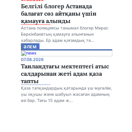
Белгілі блогер Астанада
балағат сөз айтқаны үшін
қамауға алынды
Астана полициясы танымал блогер Мирас
Беркінбаевтың қамауға алынғанын
хабарлады. Ер адам қоғамдық тә...
ӘЛЕМ
07.08.2026
Таиландтағы мектептегі атыс
салдарынан жеті адам қаза
тапты
Қаза тапқандардың қатарында үш мұғалім,
үш оқушы және шабуыл жасаған адамның
өзі бар. Тағы 15 адам ж...