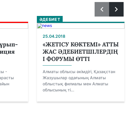
ӘДЕБИЕТ
25.04.2018
 ұрып-
«ЖЕТІСУ КӨКТЕМІ» АТТЫ
лиция
ЖАС ӘДЕБИЕТШІЛЕРДІҢ
І ФОРУМЫ ӨТТІ
сы -
Алматы облысы әкімдігі, Қазақстан
қарасты
Жазушылар одағының Алматы
байын
облыстық филиалы мен Алматы
облысының ті...