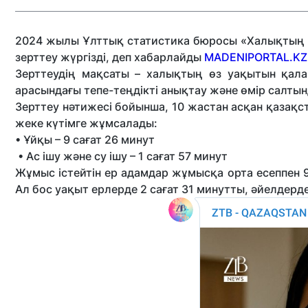
2024 жылы Ұлттық статистика бюросы «Халықтың у
зерттеу жүргізді, деп хабарлайды
MADENIPORTAL.KZ
Зерттеудің мақсаты – халықтың өз уақытын қала
арасындағы тепе-теңдікті анықтау және өмір салтын
Зерттеу нәтижесі бойынша, 10 жастан асқан қазақс
жеке күтімге жұмсалады:
• Ұйқы – 9 сағат 26 минут
• Ас ішу және су ішу – 1 сағат 57 минут
Жұмыс істейтін ер адамдар жұмысқа орта есеппен 9
Ал бос уақыт ерлерде 2 сағат 31 минутты, әйелдерд